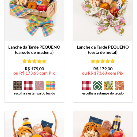
Lanche da Tarde
PEQUENO
Lanche da Tarde
PEQUENO
(caixote de madeira)
(cesta de metal)
Avaliação
5
Avaliação
5
R$
179,00
R$
179,00
ou
R$
173,63
com Pix
ou
R$
173,63
com Pix
de 5
de 5
escolha a estampa do tecido
escolha a estampa do tecido