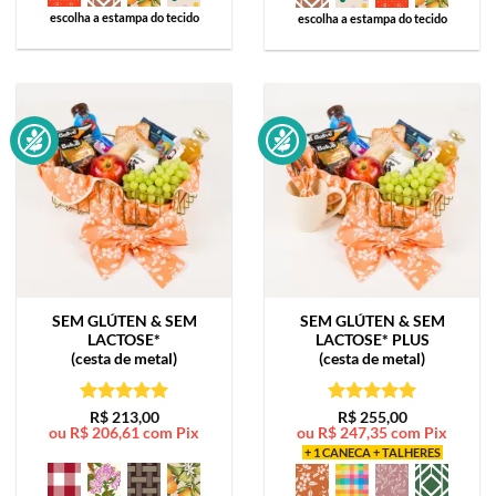
escolha a estampa do tecido
escolha a estampa do tecido
SEM GLÚTEN & SEM
SEM GLÚTEN & SEM
LACTOSE*
LACTOSE*
PLUS
(cesta de metal)
(cesta de metal)
Avaliação
5
Avaliação
5
R$
213,00
R$
255,00
ou
R$
206,61
com Pix
ou
R$
247,35
com Pix
de 5
de 5
+ 1 CANECA + TALHERES