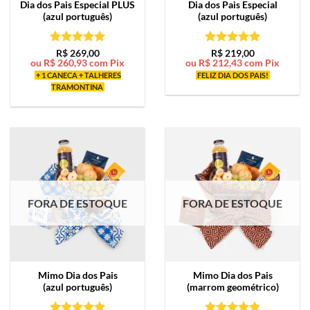
Dia dos Pais Especial PLUS
Dia dos Pais Especial
(azul português)
(azul português)
Avaliação
5
Avaliação
5
R$
269,00
R$
219,00
ou
R$
260,93
com Pix
ou
R$
212,43
com Pix
de 5
de 5
+ 1 CANECA + TALHERES
FELIZ DIA DOS PAIS!
TRAMONTINA
FORA DE ESTOQUE
FORA DE ESTOQUE
Mimo
Dia dos Pais
Mimo
Dia dos Pais
(azul português)
(marrom geométrico)