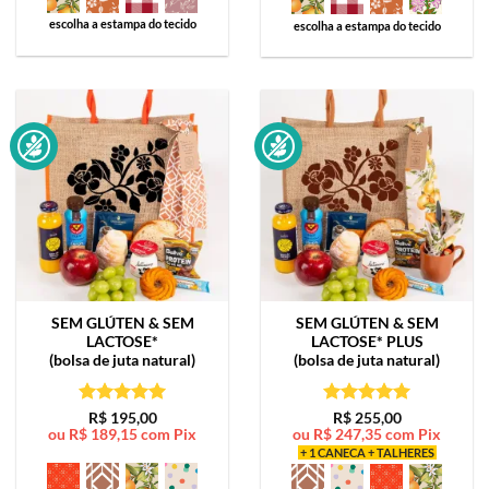
escolha a estampa do tecido
escolha a estampa do tecido
SEM GLÚTEN & SEM
SEM GLÚTEN & SEM
LACTOSE*
LACTOSE*
PLUS
(bolsa de juta natural)
(bolsa de juta natural)
Avaliação
5
Avaliação
5
R$
195,00
R$
255,00
ou
R$
189,15
com Pix
ou
R$
247,35
com Pix
de 5
de 5
+ 1 CANECA + TALHERES