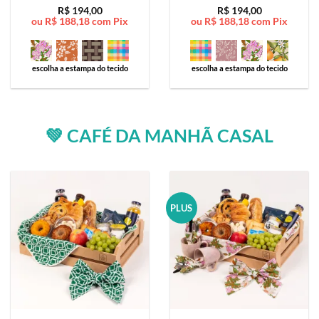
Avaliação
5
Avaliação
5
R$
194,00
R$
194,00
ou
R$
188,18
com Pix
ou
R$
188,18
com Pix
de 5
de 5
escolha a estampa do tecido
escolha a estampa do tecido
💚 CAFÉ DA MANHÃ CASAL
PLUS