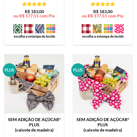
Avaliação
5
Avaliação
5
R$
183,00
R$
183,00
ou
R$
177,51
com Pix
ou
R$
177,51
com Pix
de 5
de 5
escolha a estampa do tecido
escolha a estampa do tecido
PLUS
PLUS
SEM ADIÇÃO DE AÇÚCAR*
SEM ADIÇÃO DE AÇÚCAR*
PLUS
PLUS
(caixote de madeira)
(caixote de madeira)