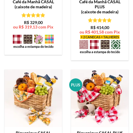
Café da Manhã
CASAL
Café da Manhã
CASAL
(caixote de madeira)
PLUS
(caixote de madeira)
Avaliação
5
R$
329,00
ou
R$
319,13
com Pix
de 5
Avaliação
5
R$
414,00
ou
R$
401,58
com Pix
de 5
+ 2 CANECAS + TALHERES
escolha a estampa do tecido
escolha a estampa do tecido
PLUS
Piquenique
CASAL
Piquenique
CASAL PLUS