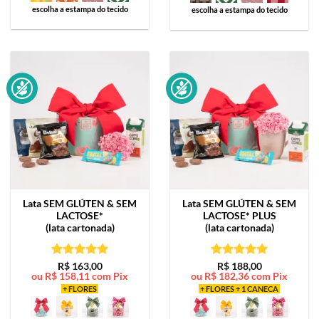
escolha a estampa do tecido
escolha a estampa do tecido
Lata
SEM GLÚTEN & SEM
Lata
SEM GLÚTEN & SEM
LACTOSE*
LACTOSE* PLUS
(lata cartonada)
(lata cartonada)
Avaliação
5
Avaliação
5
R$
163,00
R$
188,00
ou
R$
158,11
com Pix
ou
R$
182,36
com Pix
de 5
de 5
+ FLORES
+ FLORES + 1 CANECA