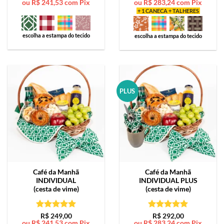
ou
R$
241,53
com Pix
ou
R$
283,24
com Pix
de 5
de 5
+ 1 CANECA + TALHERES
escolha a estampa do tecido
escolha a estampa do tecido
PLUS
Café da Manhã
Café da Manhã
INDIVIDUAL
INDIVIDUAL PLUS
(cesta de vime)
(cesta de vime)
Avaliação
5
Avaliação
5
R$
249,00
R$
292,00
ou
R$
241,53
com Pix
ou
R$
283,24
com Pix
de 5
de 5