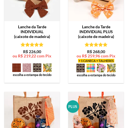
Lanche da Tarde
Lanche da Tarde
INDIVIDUAL
INDIVIDUAL PLUS
(caixote de madeira)
(caixote de madeira)
Avaliação
5
Avaliação
5
R$
226,00
R$
268,00
ou
R$
219,22
com Pix
ou
R$
259,96
com Pix
de 5
de 5
+ 1 CANECA + TALHERES
escolha a estampa do tecido
escolha a estampa do tecido
PLUS