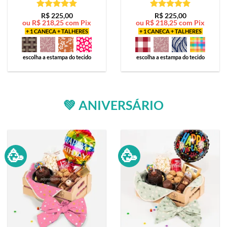
Avaliação
5
Avaliação
5
R$
225,00
R$
225,00
ou
R$
218,25
com Pix
ou
R$
218,25
com Pix
de 5
de 5
+ 1 CANECA + TALHERES
+ 1 CANECA + TALHERES
escolha a estampa do tecido
escolha a estampa do tecido
💚 ANIVERSÁRIO
🥳
🥳