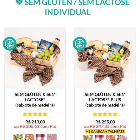
💚 SEM GLÚTEN / SEM LACTOSE
INDIVIDUAL
SEM GLÚTEN & SEM
SEM GLÚTEN & SEM
LACTOSE*
LACTOSE*
PLUS
(caixote de madeira)
(caixote de madeira)
Avaliação
5
Avaliação
5
R$
213,00
R$
255,00
ou
R$
206,61
com Pix
ou
R$
247,35
com Pix
de 5
de 5
+ 1 CANECA + TALHERES