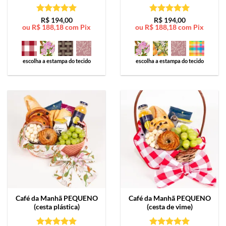
Avaliação
5
Avaliação
5
R$
194,00
R$
194,00
ou
R$
188,18
com Pix
ou
R$
188,18
com Pix
de 5
de 5
escolha a estampa do tecido
escolha a estampa do tecido
Café da Manhã
PEQUENO
Café da Manhã
PEQUENO
(cesta plástica)
(cesta de vime)