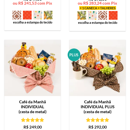
ou
R$
241,53
com Pix
ou
R$
283,24
com Pix
de 5
de 5
+ 1 CANECA + TALHERES
escolha a estampa do tecido
escolha a estampa do tecido
PLUS
Café da Manhã
Café da Manhã
INDIVIDUAL
INDIVIDUAL PLUS
(cesta de metal)
(cesta de metal)
Avaliação
5
Avaliação
5
R$
249,00
R$
292,00