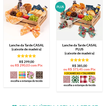
PLUS
Lanche da Tarde
CASAL
Lanche da Tarde
CASAL
(caixote de madeira)
PLUS
(caixote de madeira)
Avaliação
5
R$
299,00
ou
R$
290,03
com Pix
de 5
Avaliação
5
R$
385,00
ou
R$
373,45
com Pix
de 5
+ 2 CANECAS + TALHERES
escolha a estampa do tecido
escolha a estampa do tecido