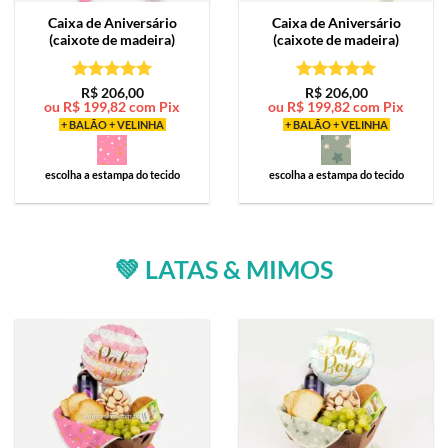
Caixa de
Aniversário
Caixa de
Aniversário
(caixote de madeira)
(caixote de madeira)
Avaliação
5
Avaliação
5
R$
206,00
R$
206,00
ou
R$
199,82
com Pix
ou
R$
199,82
com Pix
de 5
de 5
+ BALÃO + VELINHA
+ BALÃO + VELINHA
escolha a estampa do tecido
escolha a estampa do tecido
💚 LATAS & MIMOS