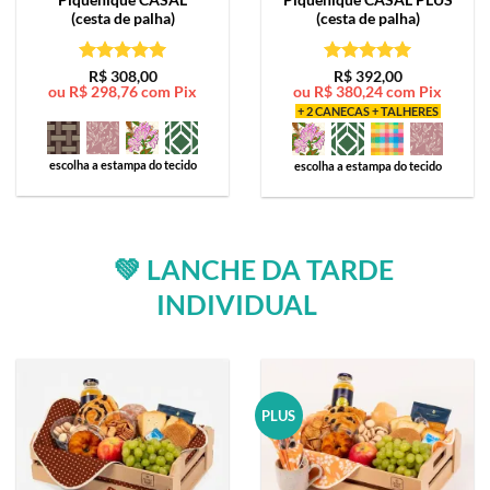
(cesta de palha)
(cesta de palha)
Avaliação
5
Avaliação
5
R$
308,00
R$
392,00
ou
R$
298,76
com Pix
ou
R$
380,24
com Pix
de 5
de 5
+ 2 CANECAS + TALHERES
escolha a estampa do tecido
escolha a estampa do tecido
💚 LANCHE DA TARDE
INDIVIDUAL
PLUS