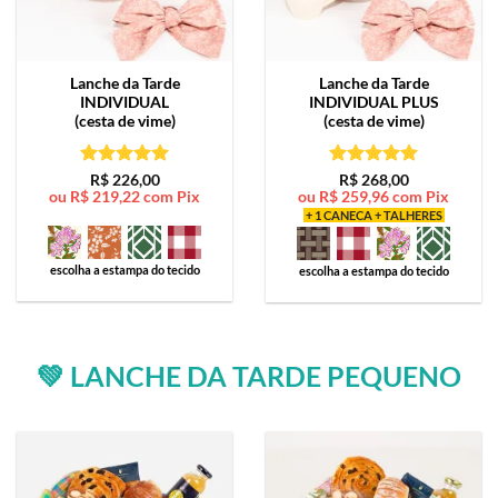
Lanche da Tarde
Lanche da Tarde
INDIVIDUAL
INDIVIDUAL PLUS
(cesta de vime)
(cesta de vime)
Avaliação
5
Avaliação
5
R$
226,00
R$
268,00
ou
R$
219,22
com Pix
ou
R$
259,96
com Pix
de 5
de 5
+ 1 CANECA + TALHERES
escolha a estampa do tecido
escolha a estampa do tecido
💚 LANCHE DA TARDE PEQUENO