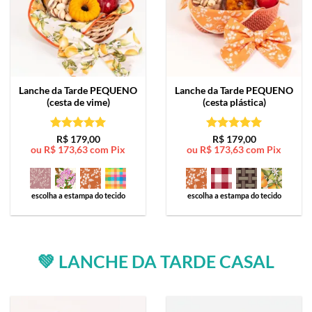
Lanche da Tarde
PEQUENO
Lanche da Tarde
PEQUENO
(cesta de vime)
(cesta plástica)
Avaliação
5
Avaliação
5
R$
179,00
R$
179,00
ou
R$
173,63
com Pix
ou
R$
173,63
com Pix
de 5
de 5
escolha a estampa do tecido
escolha a estampa do tecido
💚 LANCHE DA TARDE CASAL