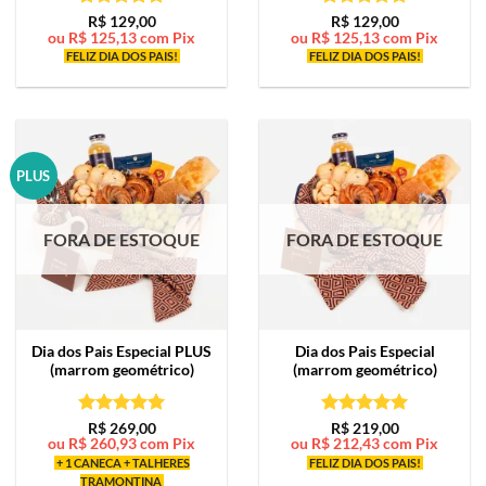
Avaliação
5
Avaliação
5
R$
129,00
R$
129,00
ou
R$
125,13
com Pix
ou
R$
125,13
com Pix
de 5
de 5
FELIZ DIA DOS PAIS!
FELIZ DIA DOS PAIS!
PLUS
FORA DE ESTOQUE
FORA DE ESTOQUE
Dia dos Pais Especial PLUS
Dia dos Pais Especial
(marrom geométrico)
(marrom geométrico)
Avaliação
5
Avaliação
5
R$
269,00
R$
219,00
ou
R$
260,93
com Pix
ou
R$
212,43
com Pix
de 5
de 5
+ 1 CANECA + TALHERES
FELIZ DIA DOS PAIS!
TRAMONTINA