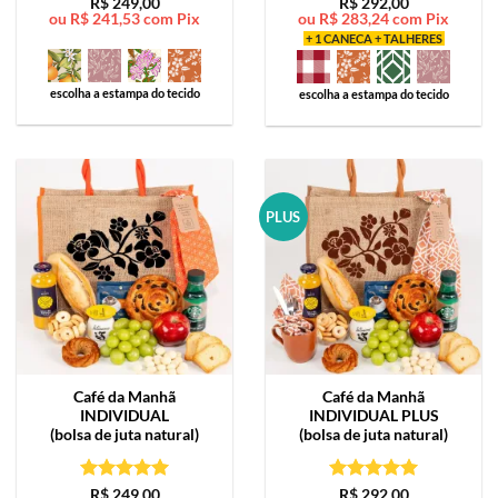
Avaliação
5
Avaliação
5
R$
249,00
R$
292,00
ou
R$
241,53
com Pix
ou
R$
283,24
com Pix
de 5
de 5
+ 1 CANECA + TALHERES
escolha a estampa do tecido
escolha a estampa do tecido
PLUS
Café da Manhã
Café da Manhã
INDIVIDUAL
INDIVIDUAL PLUS
(bolsa de juta natural)
(bolsa de juta natural)
Avaliação
5
Avaliação
5
R$
249,00
R$
292,00