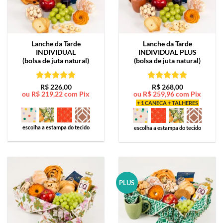
Lanche da Tarde
Lanche da Tarde
INDIVIDUAL
INDIVIDUAL PLUS
(bolsa de juta natural)
(bolsa de juta natural)
Avaliação
5
Avaliação
5
R$
226,00
R$
268,00
ou
R$
219,22
com Pix
ou
R$
259,96
com Pix
de 5
de 5
+ 1 CANECA + TALHERES
escolha a estampa do tecido
escolha a estampa do tecido
PLUS