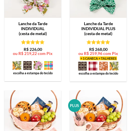
Lanche da Tarde
Lanche da Tarde
INDIVIDUAL
INDIVIDUAL PLUS
(cesta de metal)
(cesta de metal)
Avaliação
5
Avaliação
5
R$
226,00
R$
268,00
ou
R$
219,22
com Pix
ou
R$
259,96
com Pix
de 5
de 5
+ 1 CANECA + TALHERES
escolha a estampa do tecido
escolha a estampa do tecido
PLUS