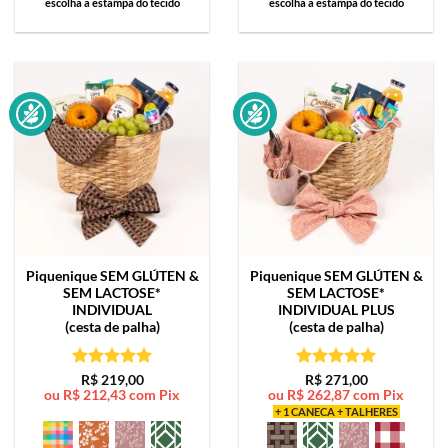
escolha a estampa do tecido
escolha a estampa do tecido
Piquenique SEM GLÚTEN &
Piquenique SEM GLÚTEN &
SEM LACTOSE*
SEM LACTOSE*
INDIVIDUAL
INDIVIDUAL PLUS
(cesta de palha)
(cesta de palha)
Avaliação
5
Avaliação
5
R$
219,00
R$
271,00
ou
R$
212,43
com Pix
ou
R$
262,87
com Pix
de 5
de 5
+ 1 CANECA + TALHERES