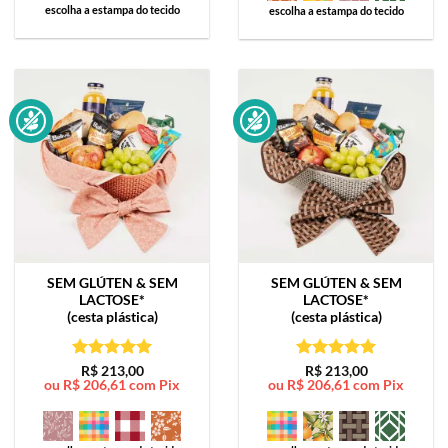
escolha a estampa do tecido
escolha a estampa do tecido
SEM GLÚTEN & SEM
SEM GLÚTEN & SEM
LACTOSE*
LACTOSE*
(cesta plástica)
(cesta plástica)
Avaliação
5
Avaliação
5
R$
213,00
R$
213,00
ou
R$
206,61
com Pix
ou
R$
206,61
com Pix
de 5
de 5