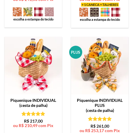
+ 1 CANECA + TALHERES
escolha a estampa do tecido
escolha a estampa do tecido
PLUS
Piquenique
INDIVIDUAL
Piquenique
INDIVIDUAL
(cesta de palha)
PLUS
(cesta de palha)
Avaliação
5
R$
217,00
ou
R$
210,49
com Pix
de 5
Avaliação
5
R$
261,00
ou
R$
253,17
com Pix
de 5