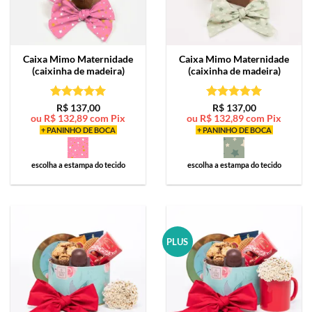
Caixa Mimo
Maternidade
Caixa Mimo
Maternidade
(caixinha de madeira)
(caixinha de madeira)
Avaliação
5
Avaliação
5
R$
137,00
R$
137,00
ou
R$
132,89
com Pix
ou
R$
132,89
com Pix
de 5
de 5
+ PANINHO DE BOCA
+ PANINHO DE BOCA
escolha a estampa do tecido
escolha a estampa do tecido
PLUS