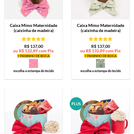
Caixa Mimo
Maternidade
Caixa Mimo
Maternidade
(caixinha de madeira)
(caixinha de madeira)
Avaliação
5
Avaliação
5
R$
137,00
R$
137,00
ou
R$
132,89
com Pix
ou
R$
132,89
com Pix
de 5
de 5
+ PANINHO DE BOCA
+ PANINHO DE BOCA
escolha a estampa do tecido
escolha a estampa do tecido
PLUS