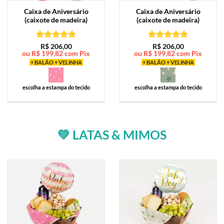
Caixa de
Aniversário
Caixa de
Aniversário
(caixote de madeira)
(caixote de madeira)
Avaliação
5
Avaliação
5
R$
206,00
R$
206,00
ou
R$
199,82
com Pix
ou
R$
199,82
com Pix
de 5
de 5
+ BALÃO + VELINHA
+ BALÃO + VELINHA
escolha a estampa do tecido
escolha a estampa do tecido
💚 LATAS & MIMOS