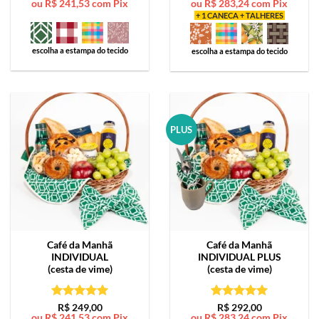
ou
R$
241,53
com Pix
ou
R$
283,24
com Pix
de 5
de 5
+ 1 CANECA + TALHERES
escolha a estampa do tecido
escolha a estampa do tecido
PLUS
Café da Manhã
Café da Manhã
INDIVIDUAL
INDIVIDUAL PLUS
(cesta de vime)
(cesta de vime)
Avaliação
5
Avaliação
5
R$
249,00
R$
292,00
ou
R$
241,53
com Pix
ou
R$
283,24
com Pix
de 5
de 5