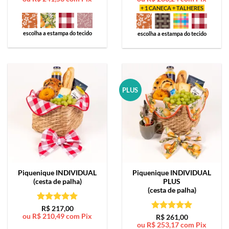
+ 1 CANECA + TALHERES
escolha a estampa do tecido
escolha a estampa do tecido
PLUS
Piquenique
INDIVIDUAL
Piquenique
INDIVIDUAL
(cesta de palha)
PLUS
(cesta de palha)
Avaliação
5
R$
217,00
ou
R$
210,49
com Pix
de 5
Avaliação
5
R$
261,00
ou
R$
253,17
com Pix
de 5