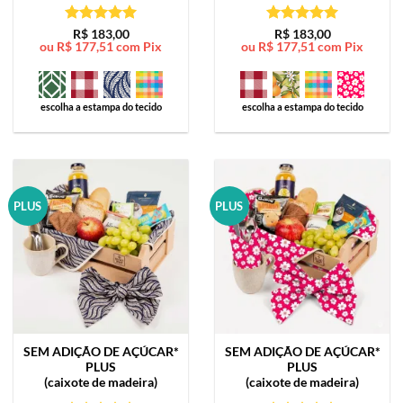
Avaliação
5
Avaliação
5
R$
183,00
R$
183,00
ou
R$
177,51
com Pix
ou
R$
177,51
com Pix
de 5
de 5
escolha a estampa do tecido
escolha a estampa do tecido
PLUS
PLUS
SEM ADIÇÃO DE AÇÚCAR*
SEM ADIÇÃO DE AÇÚCAR*
PLUS
PLUS
(caixote de madeira)
(caixote de madeira)