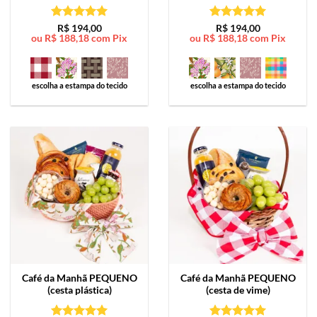
Avaliação
5
Avaliação
5
R$
194,00
R$
194,00
ou
R$
188,18
com Pix
ou
R$
188,18
com Pix
de 5
de 5
escolha a estampa do tecido
escolha a estampa do tecido
Café da Manhã
PEQUENO
Café da Manhã
PEQUENO
(cesta plástica)
(cesta de vime)