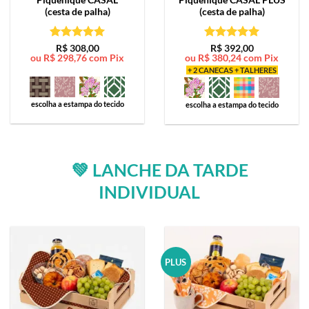
(cesta de palha)
(cesta de palha)
Avaliação
5
Avaliação
5
R$
308,00
R$
392,00
ou
R$
298,76
com Pix
ou
R$
380,24
com Pix
de 5
de 5
+ 2 CANECAS + TALHERES
escolha a estampa do tecido
escolha a estampa do tecido
💚 LANCHE DA TARDE
INDIVIDUAL
PLUS