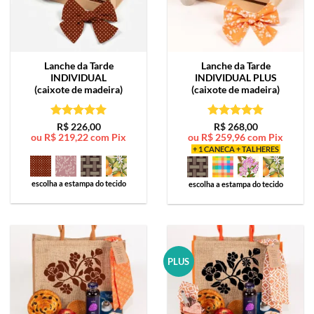
Lanche da Tarde
Lanche da Tarde
INDIVIDUAL
INDIVIDUAL PLUS
(caixote de madeira)
(caixote de madeira)
Avaliação
5
Avaliação
5
R$
226,00
R$
268,00
ou
R$
219,22
com Pix
ou
R$
259,96
com Pix
de 5
de 5
+ 1 CANECA + TALHERES
escolha a estampa do tecido
escolha a estampa do tecido
PLUS