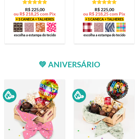
Avaliação
5
Avaliação
5
R$
225,00
R$
225,00
ou
R$
218,25
com Pix
ou
R$
218,25
com Pix
de 5
de 5
+ 1 CANECA + TALHERES
+ 1 CANECA + TALHERES
escolha a estampa do tecido
escolha a estampa do tecido
💚 ANIVERSÁRIO
🥳
🥳