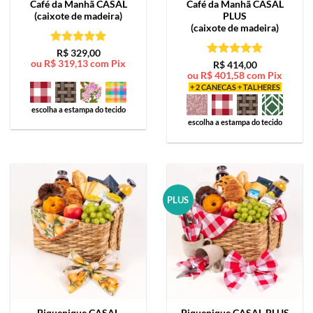
Café da Manhã
CASAL
Café da Manhã
CASAL
(caixote de madeira)
PLUS
(caixote de madeira)
Avaliação
5
R$
329,00
ou
R$
319,13
com Pix
de 5
Avaliação
5
R$
414,00
ou
R$
401,58
com Pix
de 5
+ 2 CANECAS + TALHERES
escolha a estampa do tecido
escolha a estampa do tecido
PLUS
Piquenique
CASAL
Piquenique
CASAL PLUS