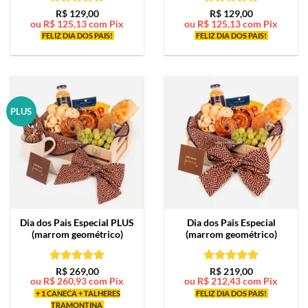
Avaliação
5
Avaliação
5
R$
129,00
R$
129,00
ou
R$
125,13
com Pix
ou
R$
125,13
com Pix
de 5
de 5
FELIZ DIA DOS PAIS!
FELIZ DIA DOS PAIS!
PLUS
Dia dos Pais Especial PLUS
Dia dos Pais Especial
(marrom geométrico)
(marrom geométrico)
Avaliação
5
Avaliação
5
R$
269,00
R$
219,00
ou
R$
260,93
com Pix
ou
R$
212,43
com Pix
de 5
de 5
+ 1 CANECA + TALHERES
FELIZ DIA DOS PAIS!
TRAMONTINA