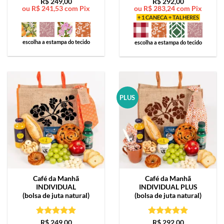
Avaliação
5
Avaliação
5
R$
249,00
R$
292,00
ou
R$
241,53
com Pix
ou
R$
283,24
com Pix
de 5
de 5
+ 1 CANECA + TALHERES
escolha a estampa do tecido
escolha a estampa do tecido
PLUS
Café da Manhã
Café da Manhã
INDIVIDUAL
INDIVIDUAL PLUS
(bolsa de juta natural)
(bolsa de juta natural)
Avaliação
5
Avaliação
5
R$
249,00
R$
292,00