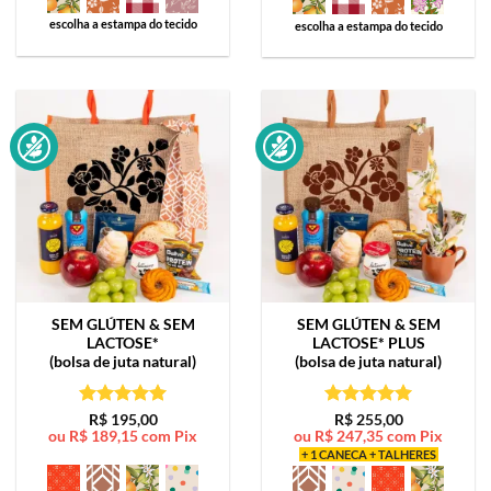
escolha a estampa do tecido
escolha a estampa do tecido
SEM GLÚTEN & SEM
SEM GLÚTEN & SEM
LACTOSE*
LACTOSE*
PLUS
(bolsa de juta natural)
(bolsa de juta natural)
Avaliação
5
Avaliação
5
R$
195,00
R$
255,00
ou
R$
189,15
com Pix
ou
R$
247,35
com Pix
de 5
de 5
+ 1 CANECA + TALHERES