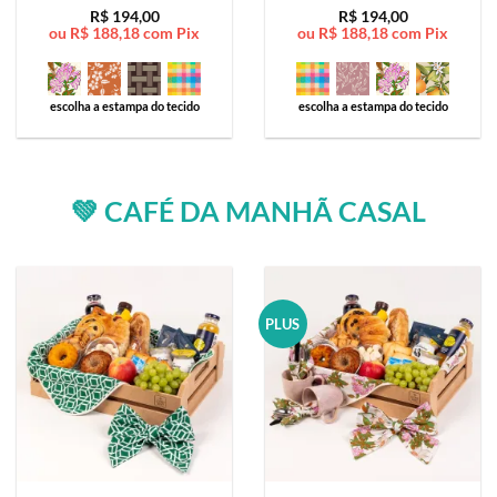
Avaliação
5
Avaliação
5
R$
194,00
R$
194,00
ou
R$
188,18
com Pix
ou
R$
188,18
com Pix
de 5
de 5
escolha a estampa do tecido
escolha a estampa do tecido
💚 CAFÉ DA MANHÃ CASAL
PLUS