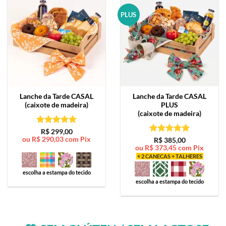
PLUS
Lanche da Tarde
CASAL
Lanche da Tarde
CASAL
(caixote de madeira)
PLUS
(caixote de madeira)
Avaliação
5
R$
299,00
ou
R$
290,03
com Pix
de 5
Avaliação
5
R$
385,00
ou
R$
373,45
com Pix
de 5
+ 2 CANECAS + TALHERES
escolha a estampa do tecido
escolha a estampa do tecido