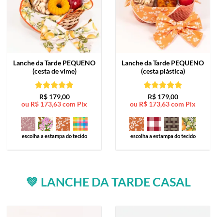
Lanche da Tarde
PEQUENO
Lanche da Tarde
PEQUENO
(cesta de vime)
(cesta plástica)
Avaliação
5
Avaliação
5
R$
179,00
R$
179,00
ou
R$
173,63
com Pix
ou
R$
173,63
com Pix
de 5
de 5
escolha a estampa do tecido
escolha a estampa do tecido
💚 LANCHE DA TARDE CASAL