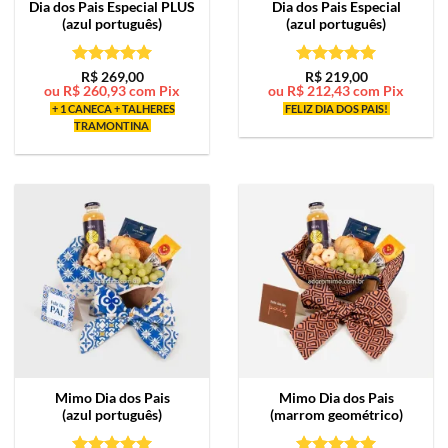
Dia dos Pais Especial PLUS
Dia dos Pais Especial
(azul português)
(azul português)
Avaliação
5
Avaliação
5
R$
269,00
R$
219,00
ou
R$
260,93
com Pix
ou
R$
212,43
com Pix
de 5
de 5
+ 1 CANECA + TALHERES
FELIZ DIA DOS PAIS!
TRAMONTINA
Mimo
Dia dos Pais
Mimo
Dia dos Pais
(azul português)
(marrom geométrico)