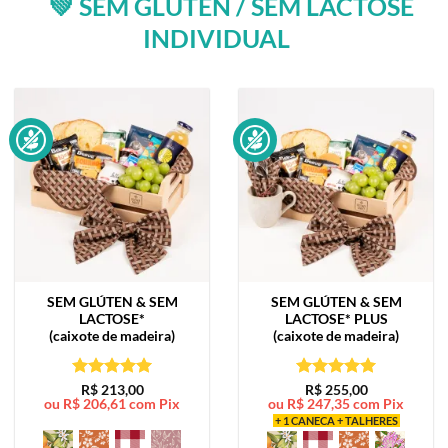
💚 SEM GLÚTEN / SEM LACTOSE
INDIVIDUAL
SEM GLÚTEN & SEM
SEM GLÚTEN & SEM
LACTOSE*
LACTOSE*
PLUS
(caixote de madeira)
(caixote de madeira)
Avaliação
5
Avaliação
5
R$
213,00
R$
255,00
ou
R$
206,61
com Pix
ou
R$
247,35
com Pix
de 5
de 5
+ 1 CANECA + TALHERES