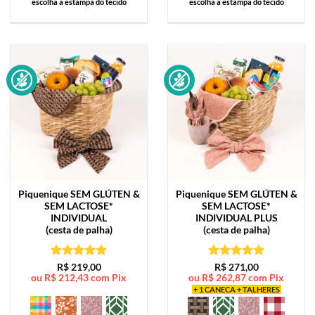
escolha a estampa do tecido
escolha a estampa do tecido
Piquenique SEM GLÚTEN &
Piquenique SEM GLÚTEN &
SEM LACTOSE*
SEM LACTOSE*
INDIVIDUAL
INDIVIDUAL PLUS
(cesta de palha)
(cesta de palha)
Avaliação
5
Avaliação
5
R$
219,00
R$
271,00
ou
R$
212,43
com Pix
ou
R$
262,87
com Pix
de 5
de 5
+ 1 CANECA + TALHERES