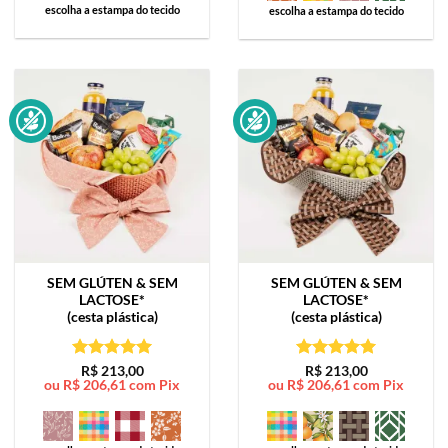
escolha a estampa do tecido
escolha a estampa do tecido
SEM GLÚTEN & SEM
SEM GLÚTEN & SEM
LACTOSE*
LACTOSE*
(cesta plástica)
(cesta plástica)
Avaliação
5
Avaliação
5
R$
213,00
R$
213,00
ou
R$
206,61
com Pix
ou
R$
206,61
com Pix
de 5
de 5