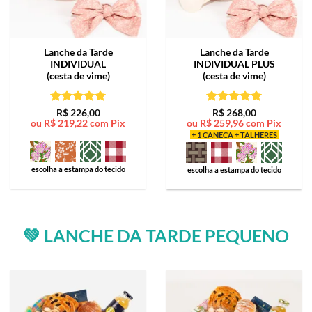
Lanche da Tarde
Lanche da Tarde
INDIVIDUAL
INDIVIDUAL PLUS
(cesta de vime)
(cesta de vime)
Avaliação
5
Avaliação
5
R$
226,00
R$
268,00
ou
R$
219,22
com Pix
ou
R$
259,96
com Pix
de 5
de 5
+ 1 CANECA + TALHERES
escolha a estampa do tecido
escolha a estampa do tecido
💚 LANCHE DA TARDE PEQUENO