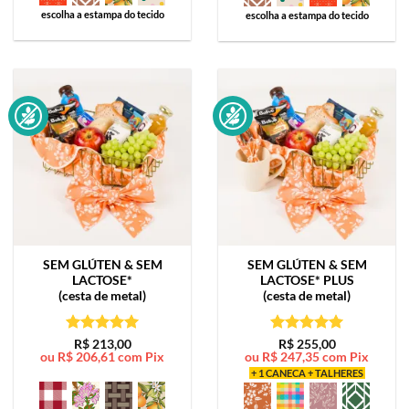
escolha a estampa do tecido
escolha a estampa do tecido
SEM GLÚTEN & SEM
SEM GLÚTEN & SEM
LACTOSE*
LACTOSE*
PLUS
(cesta de metal)
(cesta de metal)
Avaliação
5
Avaliação
5
R$
213,00
R$
255,00
ou
R$
206,61
com Pix
ou
R$
247,35
com Pix
de 5
de 5
+ 1 CANECA + TALHERES