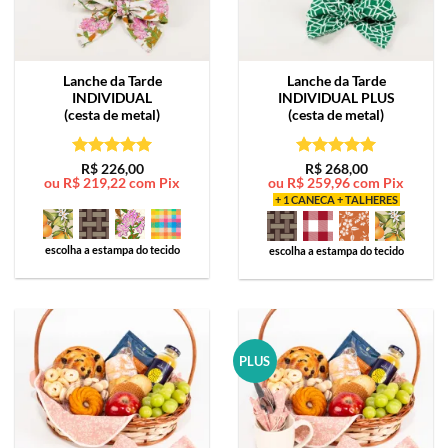
Lanche da Tarde
Lanche da Tarde
INDIVIDUAL
INDIVIDUAL PLUS
(cesta de metal)
(cesta de metal)
Avaliação
5
Avaliação
5
R$
226,00
R$
268,00
ou
R$
219,22
com Pix
ou
R$
259,96
com Pix
de 5
de 5
+ 1 CANECA + TALHERES
escolha a estampa do tecido
escolha a estampa do tecido
PLUS