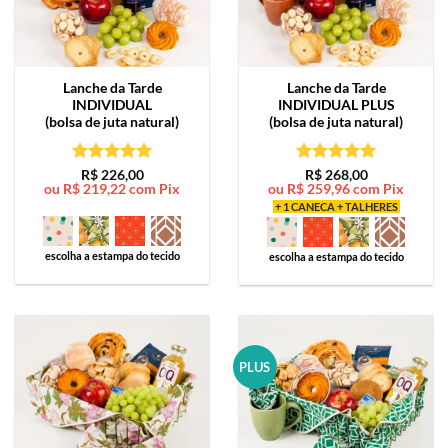
Lanche da Tarde
Lanche da Tarde
INDIVIDUAL
INDIVIDUAL PLUS
(bolsa de juta natural)
(bolsa de juta natural)
Avaliação
5
Avaliação
5
R$
226,00
R$
268,00
ou
R$
219,22
com Pix
ou
R$
259,96
com Pix
de 5
de 5
+ 1 CANECA + TALHERES
escolha a estampa do tecido
escolha a estampa do tecido
PLUS