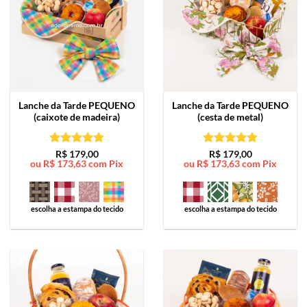
Lanche da Tarde
PEQUENO
Lanche da Tarde
PEQUENO
(caixote de madeira)
(cesta de metal)
Avaliação
5
Avaliação
5
R$
179,00
R$
179,00
ou
R$
173,63
com Pix
ou
R$
173,63
com Pix
de 5
de 5
escolha a estampa do tecido
escolha a estampa do tecido