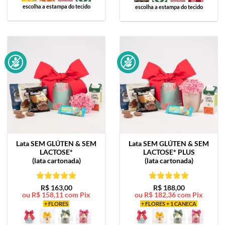
escolha a estampa do tecido
escolha a estampa do tecido
Lata
SEM GLÚTEN & SEM
Lata
SEM GLÚTEN & SEM
LACTOSE*
LACTOSE* PLUS
(lata cartonada)
(lata cartonada)
Avaliação
5
Avaliação
5
R$
163,00
R$
188,00
ou
R$
158,11
com Pix
ou
R$
182,36
com Pix
de 5
de 5
+ FLORES
+ FLORES + 1 CANECA