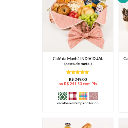
Café da Manhã
INDIVIDUAL
Ca
(cesta de metal)
Avaliação
5
R$
249,00
de 5
ou
R$
241,53
com Pix
escolha a estampa do tecido