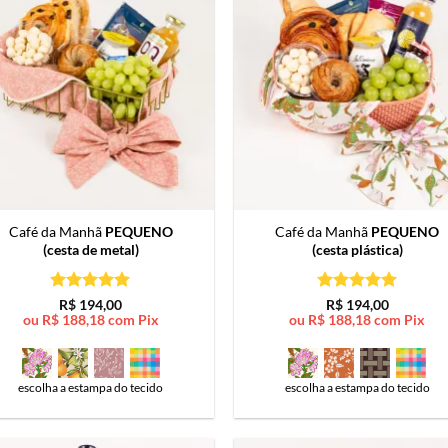
Café da Manhã
PEQUENO
Café da Manhã
PEQUENO
(cesta de metal)
(cesta plástica)
Avaliação
5
Avaliação
5
R$
194,00
R$
194,00
de 5
de 5
ou
R$
188,18
com Pix
ou
R$
188,18
com Pix
escolha a estampa do tecido
escolha a estampa do tecido