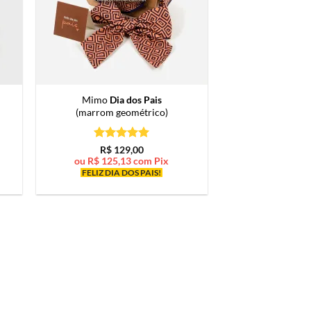
Mimo
Dia dos Pais
(marrom geométrico)
Avaliação
5
R$
129,00
de 5
ou
R$
125,13
com Pix
FELIZ DIA DOS PAIS!