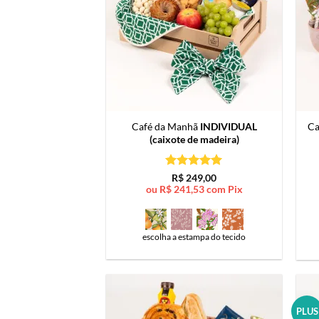
Café da Manhã
INDIVIDUAL
Ca
(caixote de madeira)
Avaliação
5
R$
249,00
de 5
ou
R$
241,53
com Pix
escolha a estampa do tecido
PLUS