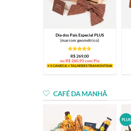
Dia dos Pais Especial PLUS
(marrom geométrico)
Avaliação
5
R$
269,00
de 5
ou
R$
260,93
com Pix
+ 1 CANECA + TALHERES TRAMONTINA
CAFÉ DA MANHÃ
PLUS