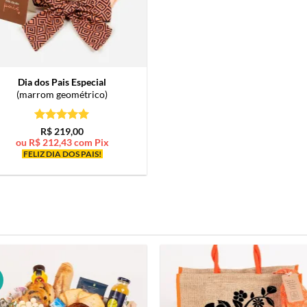
Dia dos Pais Especial
(marrom geométrico)
Avaliação
5
R$
219,00
de 5
ou
R$
212,43
com Pix
FELIZ DIA DOS PAIS!