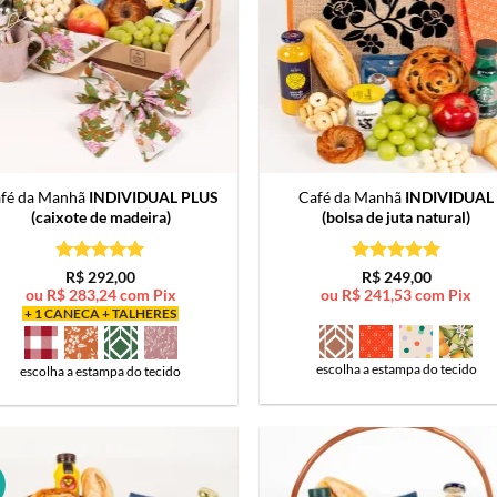
fé da Manhã
INDIVIDUAL PLUS
Café da Manhã
INDIVIDUAL
(caixote de madeira)
(bolsa de juta natural)
Avaliação
5
Avaliação
5
R$
292,00
R$
249,00
de 5
de 5
ou
R$
283,24
com Pix
ou
R$
241,53
com Pix
+ 1 CANECA + TALHERES
escolha a estampa do tecido
escolha a estampa do tecido