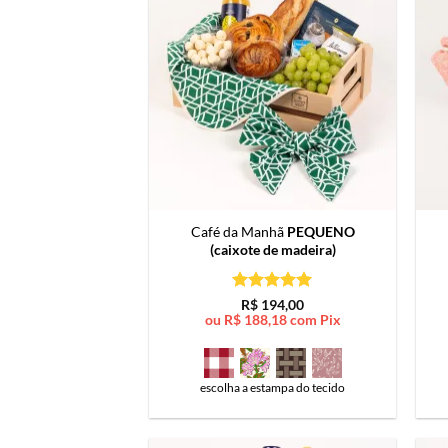
Café da Manhã
PEQUENO
(caixote de madeira)
Avaliação
5
R$
194,00
de 5
ou
R$
188,18
com Pix
escolha a estampa do tecido