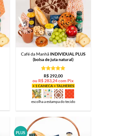
Café da Manhã
INDIVIDUAL PLUS
(bolsa de juta natural)
Avaliação
5
R$
292,00
de 5
ou
R$
283,24
com Pix
+ 1 CANECA + TALHERES
escolha a estampa do tecido
PLUS