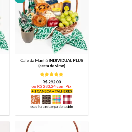
Café da Manhã
INDIVIDUAL PLUS
(cesta de vime)
Avaliação
5
R$
292,00
de 5
ou
R$
283,24
com Pix
+ 1 CANECA + TALHERES
escolha a estampa do tecido