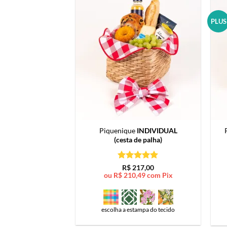
PLUS
Piquenique
INDIVIDUAL
(cesta de palha)
Avaliação
5
R$
217,00
de 5
ou
R$
210,49
com Pix
escolha a estampa do tecido