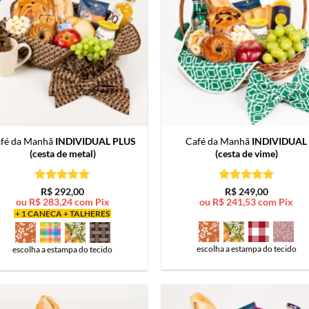
fé da Manhã
INDIVIDUAL PLUS
Café da Manhã
INDIVIDUAL
(cesta de metal)
(cesta de vime)
Avaliação
5
Avaliação
5
R$
292,00
R$
249,00
de 5
de 5
ou
R$
283,24
com Pix
ou
R$
241,53
com Pix
+ 1 CANECA + TALHERES
escolha a estampa do tecido
escolha a estampa do tecido