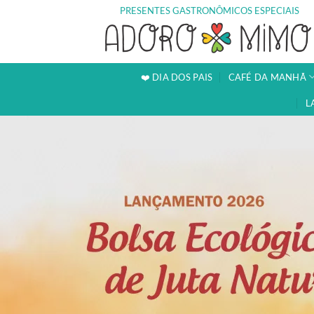
Skip
PRESENTES GASTRONÔMICOS ESPECIAIS
to
content
❤️ DIA DOS PAIS
CAFÉ DA MANHÃ
L