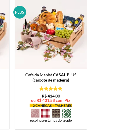
PLUS
Café da Manhã
CASAL PLUS
(caixote de madeira)
Avaliação
5
R$
414,00
de 5
ou
R$
401,58
com Pix
+ 2 CANECAS + TALHERES
escolha a estampa do tecido