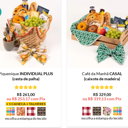
Piquenique
INDIVIDUAL PLUS
Café da Manhã
CASAL
(cesta de palha)
(caixote de madeira)
Avaliação
5
Avaliação
5
R$
261,00
R$
329,00
de 5
de 5
ou
R$
253,17
com Pix
ou
R$
319,13
com Pix
+ 1 CANECA + TALHERES
escolha a estampa do tecido
escolha a estampa do tecido