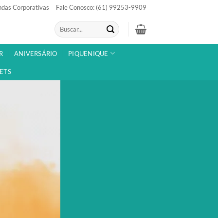
das Corporativas
Fale Conosco: (61) 99253-9909
Pesquisar
por:
R
ANIVERSÁRIO
PIQUENIQUE
ETS