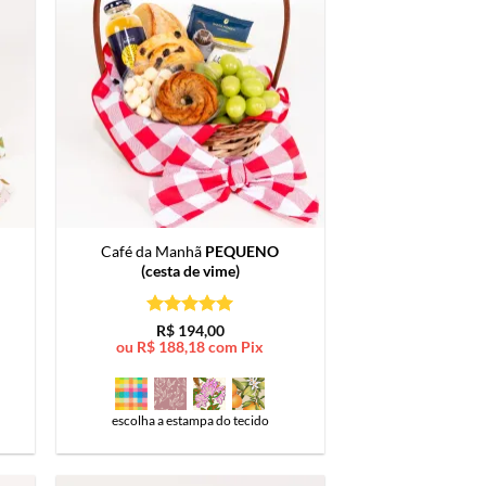
Café da Manhã
PEQUENO
(cesta de vime)
Avaliação
5
R$
194,00
de 5
ou
R$
188,18
com Pix
escolha a estampa do tecido