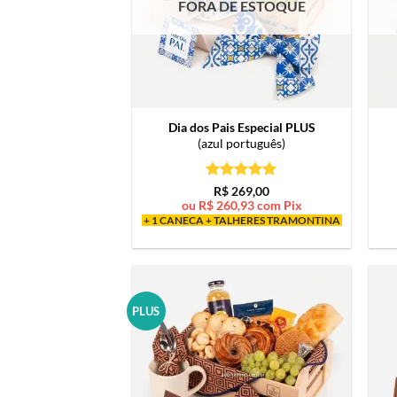
FORA DE ESTOQUE
Dia dos Pais Especial PLUS
(azul português)
Avaliação
5
R$
269,00
de 5
ou
R$
260,93
com Pix
+ 1 CANECA + TALHERES TRAMONTINA
PLUS