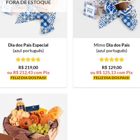
FORA DE ESTOQUE
Dia dos Pais Especial
Mimo
Dia dos Pais
(azul português)
(azul português)
Avaliação
5
Avaliação
5
R$
219,00
R$
129,00
de 5
de 5
ou
R$
212,43
com Pix
ou
R$
125,13
com Pix
FELIZ DIA DOS PAIS!
FELIZ DIA DOS PAIS!