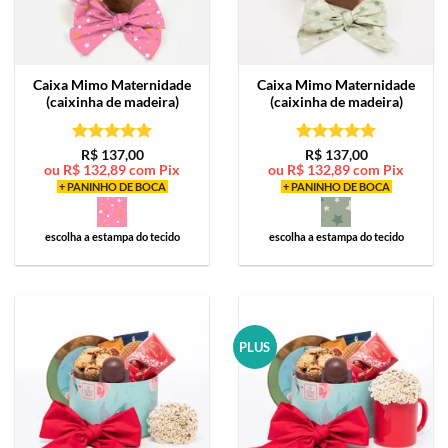
Caixa Mimo
Maternidade
Caixa Mimo
Maternidade
(caixinha de madeira)
(caixinha de madeira)
Avaliação
5
Avaliação
5
R$
137,00
R$
137,00
ou
R$
132,89
com Pix
ou
R$
132,89
com Pix
de 5
de 5
+ PANINHO DE BOCA
+ PANINHO DE BOCA
escolha a estampa do tecido
escolha a estampa do tecido
PLUS