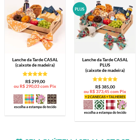
PLUS
Lanche da Tarde
CASAL
Lanche da Tarde
CASAL
(caixote de madeira)
PLUS
(caixote de madeira)
Avaliação
5
R$
299,00
ou
R$
290,03
com Pix
de 5
Avaliação
5
R$
385,00
ou
R$
373,45
com Pix
de 5
+ 2 CANECAS + TALHERES
escolha a estampa do tecido
escolha a estampa do tecido