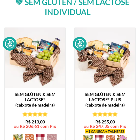
💚 SEM GLÚTEN / SEM LACTOSE
INDIVIDUAL
SEM GLÚTEN & SEM
SEM GLÚTEN & SEM
LACTOSE*
LACTOSE*
PLUS
(caixote de madeira)
(caixote de madeira)
Avaliação
5
Avaliação
5
R$
213,00
R$
255,00
ou
R$
206,61
com Pix
ou
R$
247,35
com Pix
de 5
de 5
+ 1 CANECA + TALHERES