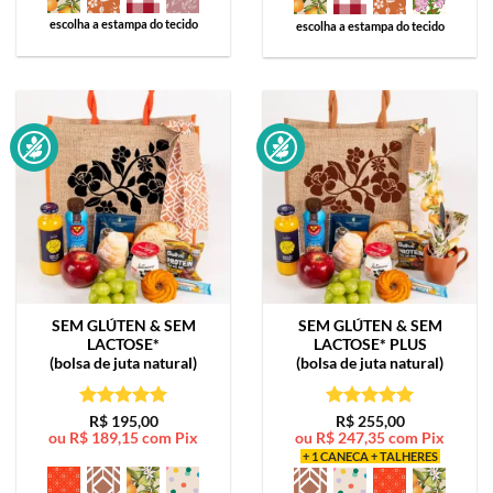
escolha a estampa do tecido
escolha a estampa do tecido
SEM GLÚTEN & SEM
SEM GLÚTEN & SEM
LACTOSE*
LACTOSE*
PLUS
(bolsa de juta natural)
(bolsa de juta natural)
Avaliação
5
Avaliação
5
R$
195,00
R$
255,00
ou
R$
189,15
com Pix
ou
R$
247,35
com Pix
de 5
de 5
+ 1 CANECA + TALHERES