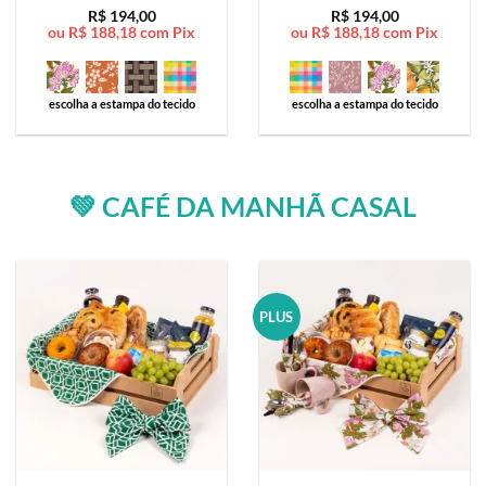
Avaliação
5
Avaliação
5
R$
194,00
R$
194,00
ou
R$
188,18
com Pix
ou
R$
188,18
com Pix
de 5
de 5
escolha a estampa do tecido
escolha a estampa do tecido
💚 CAFÉ DA MANHÃ CASAL
PLUS