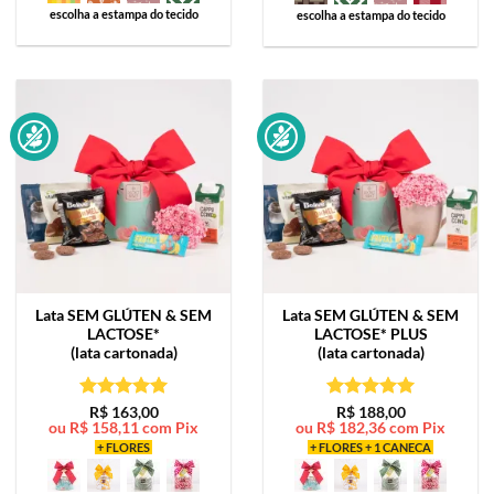
escolha a estampa do tecido
escolha a estampa do tecido
Lata
SEM GLÚTEN & SEM
Lata
SEM GLÚTEN & SEM
LACTOSE*
LACTOSE* PLUS
(lata cartonada)
(lata cartonada)
Avaliação
5
Avaliação
5
R$
163,00
R$
188,00
ou
R$
158,11
com Pix
ou
R$
182,36
com Pix
de 5
de 5
+ FLORES
+ FLORES + 1 CANECA