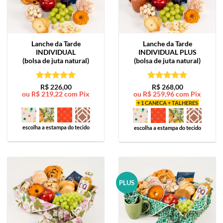
Lanche da Tarde
Lanche da Tarde
INDIVIDUAL
INDIVIDUAL PLUS
(bolsa de juta natural)
(bolsa de juta natural)
Avaliação
5
Avaliação
5
R$
226,00
R$
268,00
ou
R$
219,22
com Pix
ou
R$
259,96
com Pix
de 5
de 5
+ 1 CANECA + TALHERES
escolha a estampa do tecido
escolha a estampa do tecido
PLUS