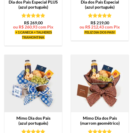
Dia dos Pais Especial PLUS
Dia dos Pais Especial
(azul português)
(azul português)
Avaliação
5
Avaliação
5
R$
269,00
R$
219,00
ou
R$
260,93
com Pix
ou
R$
212,43
com Pix
de 5
de 5
+ 1 CANECA + TALHERES
FELIZ DIA DOS PAIS!
TRAMONTINA
Mimo
Dia dos Pais
Mimo
Dia dos Pais
(azul português)
(marrom geométrico)