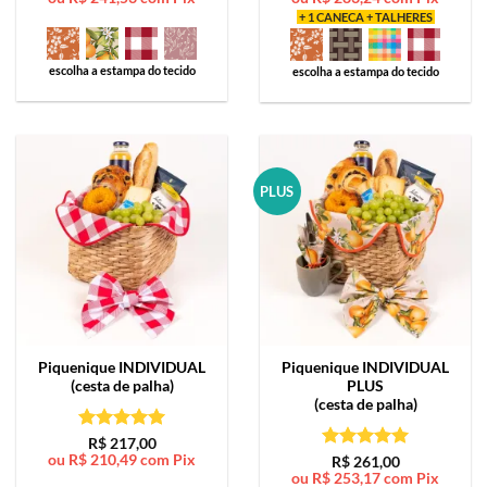
+ 1 CANECA + TALHERES
escolha a estampa do tecido
escolha a estampa do tecido
PLUS
Piquenique
INDIVIDUAL
Piquenique
INDIVIDUAL
(cesta de palha)
PLUS
(cesta de palha)
Avaliação
5
R$
217,00
ou
R$
210,49
com Pix
de 5
Avaliação
5
R$
261,00
ou
R$
253,17
com Pix
de 5