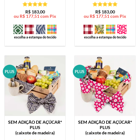
Avaliação
5
Avaliação
5
R$
183,00
R$
183,00
ou
R$
177,51
com Pix
ou
R$
177,51
com Pix
de 5
de 5
escolha a estampa do tecido
escolha a estampa do tecido
PLUS
PLUS
SEM ADIÇÃO DE AÇÚCAR*
SEM ADIÇÃO DE AÇÚCAR*
PLUS
PLUS
(caixote de madeira)
(caixote de madeira)