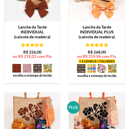
Lanche da Tarde
Lanche da Tarde
INDIVIDUAL
INDIVIDUAL PLUS
(caixote de madeira)
(caixote de madeira)
Avaliação
5
Avaliação
5
R$
226,00
R$
268,00
ou
R$
219,22
com Pix
ou
R$
259,96
com Pix
de 5
de 5
+ 1 CANECA + TALHERES
escolha a estampa do tecido
escolha a estampa do tecido
PLUS