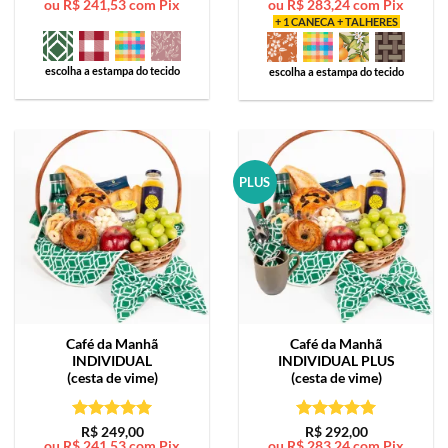
ou
R$
241,53
com Pix
ou
R$
283,24
com Pix
de 5
de 5
+ 1 CANECA + TALHERES
escolha a estampa do tecido
escolha a estampa do tecido
PLUS
Café da Manhã
Café da Manhã
INDIVIDUAL
INDIVIDUAL PLUS
(cesta de vime)
(cesta de vime)
Avaliação
5
Avaliação
5
R$
249,00
R$
292,00
ou
R$
241,53
com Pix
ou
R$
283,24
com Pix
de 5
de 5