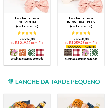
Lanche da Tarde
Lanche da Tarde
INDIVIDUAL
INDIVIDUAL PLUS
(cesta de vime)
(cesta de vime)
Avaliação
5
Avaliação
5
R$
226,00
R$
268,00
ou
R$
219,22
com Pix
ou
R$
259,96
com Pix
de 5
de 5
+ 1 CANECA + TALHERES
escolha a estampa do tecido
escolha a estampa do tecido
💚 LANCHE DA TARDE PEQUENO