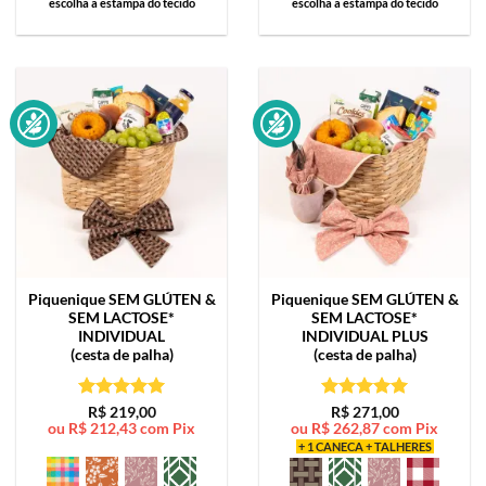
escolha a estampa do tecido
escolha a estampa do tecido
Piquenique SEM GLÚTEN &
Piquenique SEM GLÚTEN &
SEM LACTOSE*
SEM LACTOSE*
INDIVIDUAL
INDIVIDUAL PLUS
(cesta de palha)
(cesta de palha)
Avaliação
5
Avaliação
5
R$
219,00
R$
271,00
ou
R$
212,43
com Pix
ou
R$
262,87
com Pix
de 5
de 5
+ 1 CANECA + TALHERES