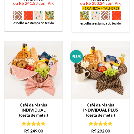
ou
R$
241,53
com Pix
ou
R$
283,24
com Pix
de 5
de 5
+ 1 CANECA + TALHERES
escolha a estampa do tecido
escolha a estampa do tecido
PLUS
Café da Manhã
Café da Manhã
INDIVIDUAL
INDIVIDUAL PLUS
(cesta de metal)
(cesta de metal)
Avaliação
5
Avaliação
5
R$
249,00
R$
292,00