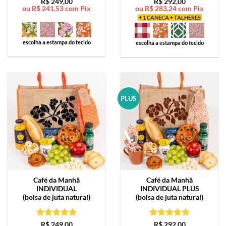
Avaliação
5
Avaliação
5
R$
249,00
R$
292,00
ou
R$
241,53
com Pix
ou
R$
283,24
com Pix
de 5
de 5
+ 1 CANECA + TALHERES
escolha a estampa do tecido
escolha a estampa do tecido
PLUS
Café da Manhã
Café da Manhã
INDIVIDUAL
INDIVIDUAL PLUS
(bolsa de juta natural)
(bolsa de juta natural)
Avaliação
5
Avaliação
5
R$
249,00
R$
292,00