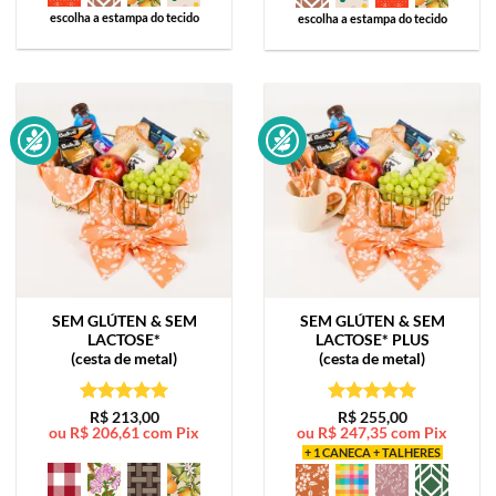
escolha a estampa do tecido
escolha a estampa do tecido
SEM GLÚTEN & SEM
SEM GLÚTEN & SEM
LACTOSE*
LACTOSE*
PLUS
(cesta de metal)
(cesta de metal)
Avaliação
5
Avaliação
5
R$
213,00
R$
255,00
ou
R$
206,61
com Pix
ou
R$
247,35
com Pix
de 5
de 5
+ 1 CANECA + TALHERES