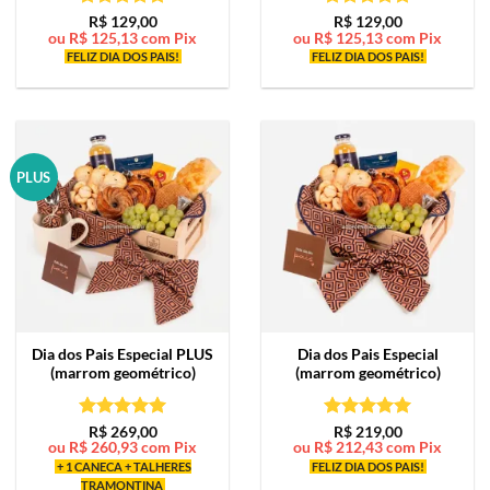
Avaliação
5
Avaliação
5
R$
129,00
R$
129,00
ou
R$
125,13
com Pix
ou
R$
125,13
com Pix
de 5
de 5
FELIZ DIA DOS PAIS!
FELIZ DIA DOS PAIS!
PLUS
Dia dos Pais Especial PLUS
Dia dos Pais Especial
(marrom geométrico)
(marrom geométrico)
Avaliação
5
Avaliação
5
R$
269,00
R$
219,00
ou
R$
260,93
com Pix
ou
R$
212,43
com Pix
de 5
de 5
+ 1 CANECA + TALHERES
FELIZ DIA DOS PAIS!
TRAMONTINA