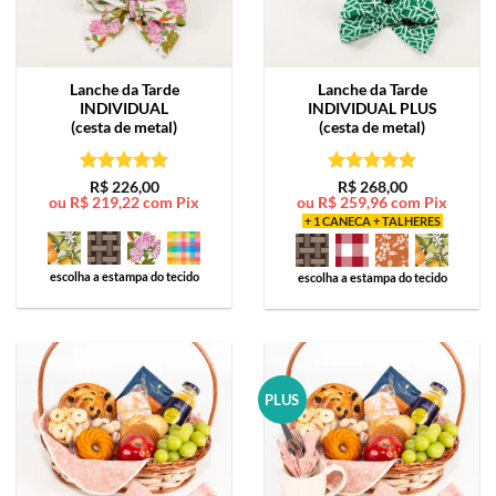
Lanche da Tarde
Lanche da Tarde
INDIVIDUAL
INDIVIDUAL PLUS
(cesta de metal)
(cesta de metal)
Avaliação
5
Avaliação
5
R$
226,00
R$
268,00
ou
R$
219,22
com Pix
ou
R$
259,96
com Pix
de 5
de 5
+ 1 CANECA + TALHERES
escolha a estampa do tecido
escolha a estampa do tecido
PLUS