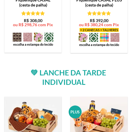
(cesta de palha)
(cesta de palha)
Avaliação
5
Avaliação
5
R$
308,00
R$
392,00
ou
R$
298,76
com Pix
ou
R$
380,24
com Pix
de 5
de 5
+ 2 CANECAS + TALHERES
escolha a estampa do tecido
escolha a estampa do tecido
💚 LANCHE DA TARDE
INDIVIDUAL
PLUS