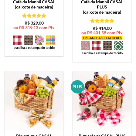
Café da Manhã
CASAL
Café da Manhã
CASAL
(caixote de madeira)
PLUS
(caixote de madeira)
Avaliação
5
R$
329,00
ou
R$
319,13
com Pix
de 5
Avaliação
5
R$
414,00
ou
R$
401,58
com Pix
de 5
+ 2 CANECAS + TALHERES
escolha a estampa do tecido
escolha a estampa do tecido
PLUS
Piquenique
CASAL
Piquenique
CASAL PLUS