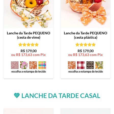
Lanche da Tarde
PEQUENO
Lanche da Tarde
PEQUENO
(cesta de vime)
(cesta plástica)
Avaliação
5
Avaliação
5
R$
179,00
R$
179,00
ou
R$
173,63
com Pix
ou
R$
173,63
com Pix
de 5
de 5
escolha a estampa do tecido
escolha a estampa do tecido
💚 LANCHE DA TARDE CASAL