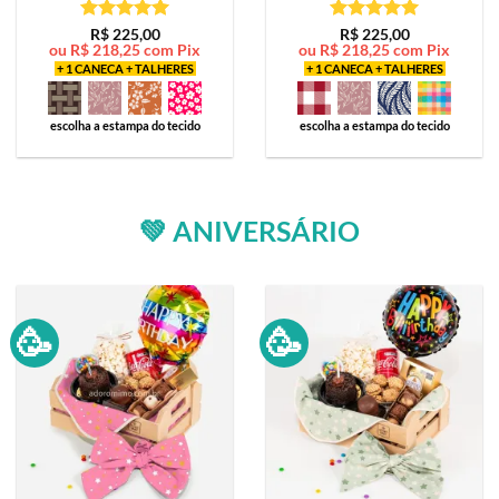
Avaliação
5
Avaliação
5
R$
225,00
R$
225,00
ou
R$
218,25
com Pix
ou
R$
218,25
com Pix
de 5
de 5
+ 1 CANECA + TALHERES
+ 1 CANECA + TALHERES
escolha a estampa do tecido
escolha a estampa do tecido
💚 ANIVERSÁRIO
🥳
🥳