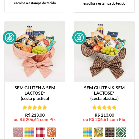
escolha a estampa do tecido
escolha a estampa do tecido
SEM GLÚTEN & SEM
SEM GLÚTEN & SEM
LACTOSE*
LACTOSE*
(cesta plástica)
(cesta plástica)
Avaliação
5
Avaliação
5
R$
213,00
R$
213,00
ou
R$
206,61
com Pix
ou
R$
206,61
com Pix
de 5
de 5