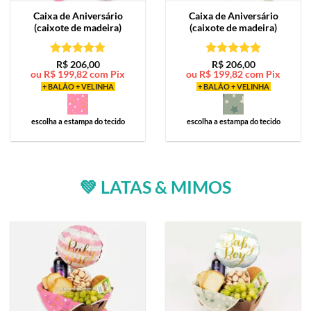
Caixa de
Aniversário
Caixa de
Aniversário
(caixote de madeira)
(caixote de madeira)
Avaliação
5
Avaliação
5
R$
206,00
R$
206,00
ou
R$
199,82
com Pix
ou
R$
199,82
com Pix
de 5
de 5
+ BALÃO + VELINHA
+ BALÃO + VELINHA
escolha a estampa do tecido
escolha a estampa do tecido
💚 LATAS & MIMOS