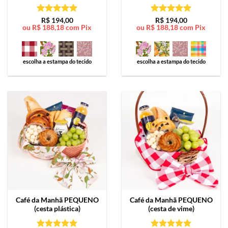
Avaliação
5
Avaliação
5
R$
194,00
R$
194,00
ou
R$
188,18
com Pix
ou
R$
188,18
com Pix
de 5
de 5
escolha a estampa do tecido
escolha a estampa do tecido
Café da Manhã
PEQUENO
Café da Manhã
PEQUENO
(cesta plástica)
(cesta de vime)