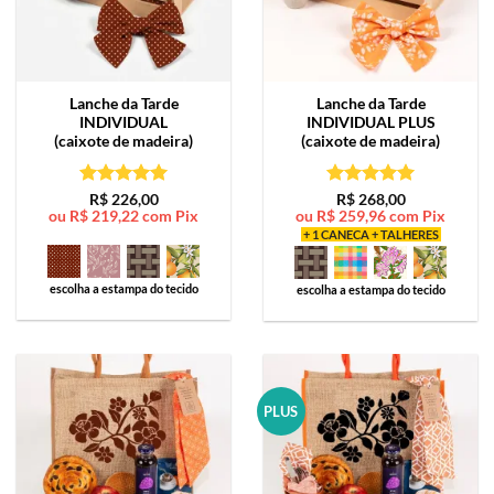
Lanche da Tarde
Lanche da Tarde
INDIVIDUAL
INDIVIDUAL PLUS
(caixote de madeira)
(caixote de madeira)
Avaliação
5
Avaliação
5
R$
226,00
R$
268,00
ou
R$
219,22
com Pix
ou
R$
259,96
com Pix
de 5
de 5
+ 1 CANECA + TALHERES
escolha a estampa do tecido
escolha a estampa do tecido
PLUS