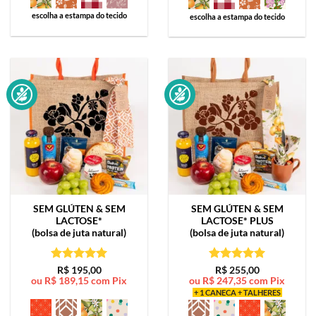
escolha a estampa do tecido
escolha a estampa do tecido
SEM GLÚTEN & SEM
SEM GLÚTEN & SEM
LACTOSE*
LACTOSE*
PLUS
(bolsa de juta natural)
(bolsa de juta natural)
Avaliação
5
Avaliação
5
R$
195,00
R$
255,00
ou
R$
189,15
com Pix
ou
R$
247,35
com Pix
de 5
de 5
+ 1 CANECA + TALHERES