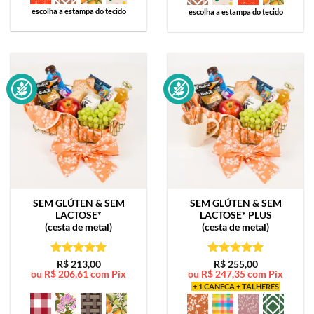
escolha a estampa do tecido
escolha a estampa do tecido
SEM GLÚTEN & SEM
SEM GLÚTEN & SEM
LACTOSE*
LACTOSE*
PLUS
(cesta de metal)
(cesta de metal)
Avaliação
5
Avaliação
5
R$
213,00
R$
255,00
ou
R$
206,61
com Pix
ou
R$
247,35
com Pix
de 5
de 5
+ 1 CANECA + TALHERES