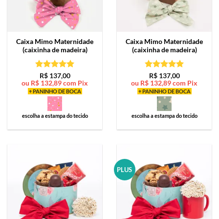
Caixa Mimo
Maternidade
Caixa Mimo
Maternidade
(caixinha de madeira)
(caixinha de madeira)
Avaliação
5
Avaliação
5
R$
137,00
R$
137,00
ou
R$
132,89
com Pix
ou
R$
132,89
com Pix
de 5
de 5
+ PANINHO DE BOCA
+ PANINHO DE BOCA
escolha a estampa do tecido
escolha a estampa do tecido
PLUS