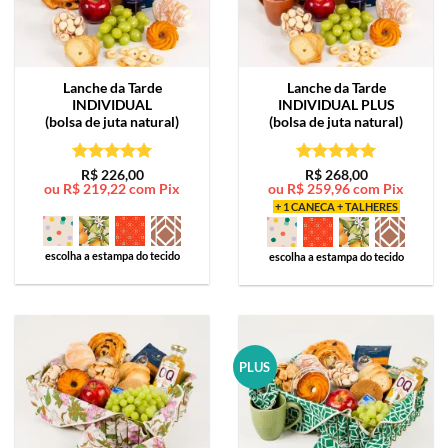
Lanche da Tarde
Lanche da Tarde
INDIVIDUAL
INDIVIDUAL PLUS
(bolsa de juta natural)
(bolsa de juta natural)
Avaliação
5
Avaliação
5
R$
226,00
R$
268,00
ou
R$
219,22
com Pix
ou
R$
259,96
com Pix
de 5
de 5
+ 1 CANECA + TALHERES
escolha a estampa do tecido
escolha a estampa do tecido
PLUS