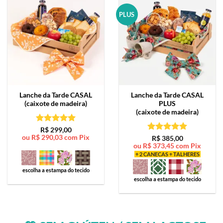
PLUS
Lanche da Tarde
CASAL
Lanche da Tarde
CASAL
(caixote de madeira)
PLUS
(caixote de madeira)
Avaliação
5
R$
299,00
ou
R$
290,03
com Pix
de 5
Avaliação
5
R$
385,00
ou
R$
373,45
com Pix
de 5
+ 2 CANECAS + TALHERES
escolha a estampa do tecido
escolha a estampa do tecido