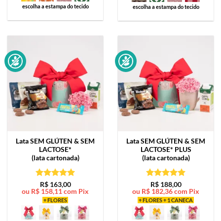
escolha a estampa do tecido
escolha a estampa do tecido
Lata
SEM GLÚTEN & SEM
Lata
SEM GLÚTEN & SEM
LACTOSE*
LACTOSE* PLUS
(lata cartonada)
(lata cartonada)
Avaliação
5
Avaliação
5
R$
163,00
R$
188,00
ou
R$
158,11
com Pix
ou
R$
182,36
com Pix
de 5
de 5
+ FLORES
+ FLORES + 1 CANECA