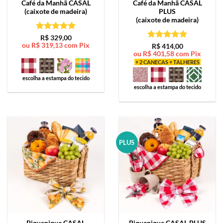
Café da Manhã
CASAL
Café da Manhã
CASAL
(caixote de madeira)
PLUS
(caixote de madeira)
Avaliação
5
R$
329,00
ou
R$
319,13
com Pix
de 5
Avaliação
5
R$
414,00
ou
R$
401,58
com Pix
de 5
+ 2 CANECAS + TALHERES
escolha a estampa do tecido
escolha a estampa do tecido
PLUS
Piquenique
CASAL
Piquenique
CASAL PLUS