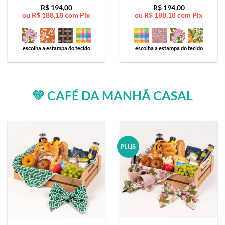
Avaliação
5
Avaliação
5
R$
194,00
R$
194,00
ou
R$
188,18
com Pix
ou
R$
188,18
com Pix
de 5
de 5
escolha a estampa do tecido
escolha a estampa do tecido
💚 CAFÉ DA MANHÃ CASAL
PLUS