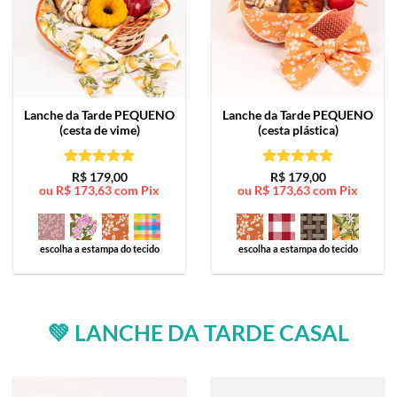
Lanche da Tarde
PEQUENO
Lanche da Tarde
PEQUENO
(cesta de vime)
(cesta plástica)
Avaliação
5
Avaliação
5
R$
179,00
R$
179,00
ou
R$
173,63
com Pix
ou
R$
173,63
com Pix
de 5
de 5
escolha a estampa do tecido
escolha a estampa do tecido
💚 LANCHE DA TARDE CASAL