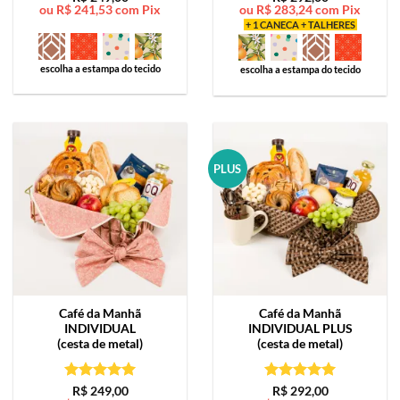
ou
R$
241,53
com Pix
ou
R$
283,24
com Pix
de 5
de 5
+ 1 CANECA + TALHERES
escolha a estampa do tecido
escolha a estampa do tecido
PLUS
Café da Manhã
Café da Manhã
INDIVIDUAL
INDIVIDUAL PLUS
(cesta de metal)
(cesta de metal)
Avaliação
5
Avaliação
5
R$
249,00
R$
292,00