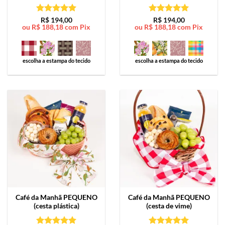
Avaliação
5
Avaliação
5
R$
194,00
R$
194,00
ou
R$
188,18
com Pix
ou
R$
188,18
com Pix
de 5
de 5
escolha a estampa do tecido
escolha a estampa do tecido
Café da Manhã
PEQUENO
Café da Manhã
PEQUENO
(cesta plástica)
(cesta de vime)