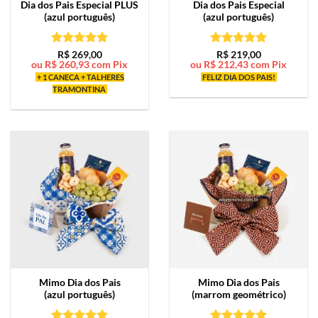
Dia dos Pais Especial PLUS
Dia dos Pais Especial
(azul português)
(azul português)
Avaliação
5
Avaliação
5
R$
269,00
R$
219,00
ou
R$
260,93
com Pix
ou
R$
212,43
com Pix
de 5
de 5
+ 1 CANECA + TALHERES
FELIZ DIA DOS PAIS!
TRAMONTINA
Mimo
Dia dos Pais
Mimo
Dia dos Pais
(azul português)
(marrom geométrico)