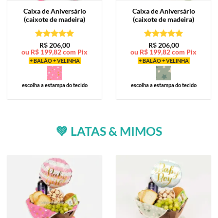
Caixa de
Aniversário
Caixa de
Aniversário
(caixote de madeira)
(caixote de madeira)
Avaliação
5
Avaliação
5
R$
206,00
R$
206,00
ou
R$
199,82
com Pix
ou
R$
199,82
com Pix
de 5
de 5
+ BALÃO + VELINHA
+ BALÃO + VELINHA
escolha a estampa do tecido
escolha a estampa do tecido
💚 LATAS & MIMOS