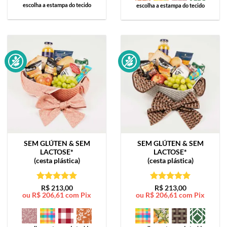
escolha a estampa do tecido
escolha a estampa do tecido
SEM GLÚTEN & SEM
SEM GLÚTEN & SEM
LACTOSE*
LACTOSE*
(cesta plástica)
(cesta plástica)
Avaliação
5
Avaliação
5
R$
213,00
R$
213,00
ou
R$
206,61
com Pix
ou
R$
206,61
com Pix
de 5
de 5