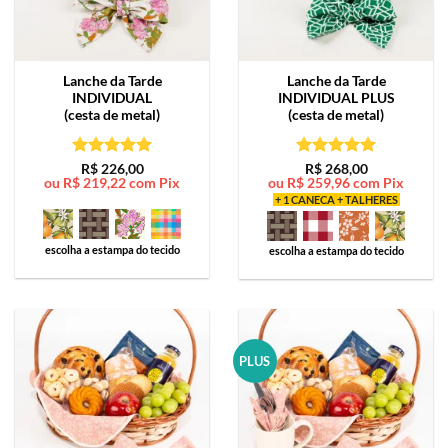
Lanche da Tarde
Lanche da Tarde
INDIVIDUAL
INDIVIDUAL PLUS
(cesta de metal)
(cesta de metal)
Avaliação
5
Avaliação
5
R$
226,00
R$
268,00
ou
R$
219,22
com Pix
ou
R$
259,96
com Pix
de 5
de 5
+ 1 CANECA + TALHERES
escolha a estampa do tecido
escolha a estampa do tecido
PLUS