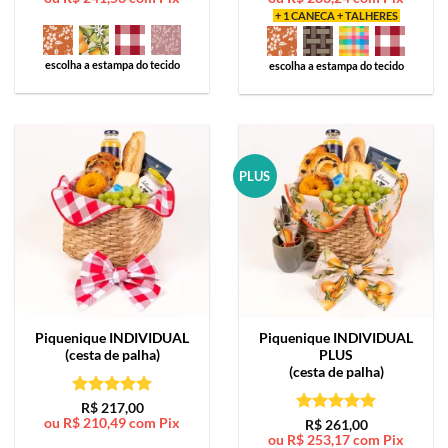
+ 1 CANECA + TALHERES
escolha a estampa do tecido
escolha a estampa do tecido
PLUS
Piquenique
INDIVIDUAL
Piquenique
INDIVIDUAL
(cesta de palha)
PLUS
(cesta de palha)
Avaliação
5
R$
217,00
ou
R$
210,49
com Pix
de 5
Avaliação
5
R$
261,00
ou
R$
253,17
com Pix
de 5