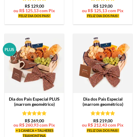
Avaliação
5
Avaliação
5
R$
129,00
R$
129,00
ou
R$
125,13
com Pix
ou
R$
125,13
com Pix
de 5
de 5
FELIZ DIA DOS PAIS!
FELIZ DIA DOS PAIS!
PLUS
Dia dos Pais Especial PLUS
Dia dos Pais Especial
(marrom geométrico)
(marrom geométrico)
Avaliação
5
Avaliação
5
R$
269,00
R$
219,00
ou
R$
260,93
com Pix
ou
R$
212,43
com Pix
de 5
de 5
+ 1 CANECA + TALHERES
FELIZ DIA DOS PAIS!
TRAMONTINA