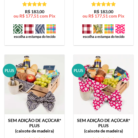
Avaliação
5
Avaliação
5
R$
183,00
R$
183,00
ou
R$
177,51
com Pix
ou
R$
177,51
com Pix
de 5
de 5
escolha a estampa do tecido
escolha a estampa do tecido
PLUS
PLUS
SEM ADIÇÃO DE AÇÚCAR*
SEM ADIÇÃO DE AÇÚCAR*
PLUS
PLUS
(caixote de madeira)
(caixote de madeira)