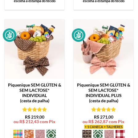
escolha a estampa do tecido
escolha a estampa do tecido
Piquenique SEM GLÚTEN &
Piquenique SEM GLÚTEN &
SEM LACTOSE*
SEM LACTOSE*
INDIVIDUAL
INDIVIDUAL PLUS
(cesta de palha)
(cesta de palha)
Avaliação
5
Avaliação
5
R$
219,00
R$
271,00
ou
R$
212,43
com Pix
ou
R$
262,87
com Pix
de 5
de 5
+ 1 CANECA + TALHERES