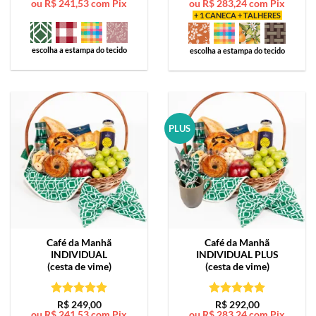
ou
R$
241,53
com Pix
ou
R$
283,24
com Pix
de 5
de 5
+ 1 CANECA + TALHERES
escolha a estampa do tecido
escolha a estampa do tecido
PLUS
Café da Manhã
Café da Manhã
INDIVIDUAL
INDIVIDUAL PLUS
(cesta de vime)
(cesta de vime)
Avaliação
5
Avaliação
5
R$
249,00
R$
292,00
ou
R$
241,53
com Pix
ou
R$
283,24
com Pix
de 5
de 5