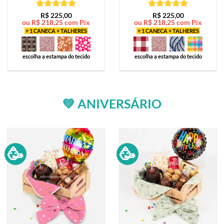
Avaliação
5
Avaliação
5
R$
225,00
R$
225,00
ou
R$
218,25
com Pix
ou
R$
218,25
com Pix
de 5
de 5
+ 1 CANECA + TALHERES
+ 1 CANECA + TALHERES
escolha a estampa do tecido
escolha a estampa do tecido
💚 ANIVERSÁRIO
🥳
🥳