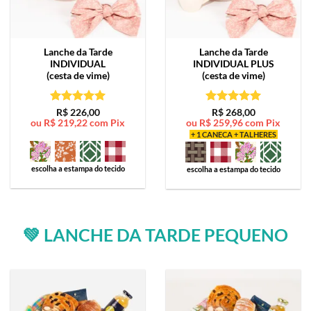
Lanche da Tarde
Lanche da Tarde
INDIVIDUAL
INDIVIDUAL PLUS
(cesta de vime)
(cesta de vime)
Avaliação
5
Avaliação
5
R$
226,00
R$
268,00
ou
R$
219,22
com Pix
ou
R$
259,96
com Pix
de 5
de 5
+ 1 CANECA + TALHERES
escolha a estampa do tecido
escolha a estampa do tecido
💚 LANCHE DA TARDE PEQUENO