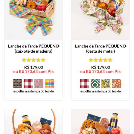
Lanche da Tarde
PEQUENO
Lanche da Tarde
PEQUENO
(caixote de madeira)
(cesta de metal)
Avaliação
5
Avaliação
5
R$
179,00
R$
179,00
ou
R$
173,63
com Pix
ou
R$
173,63
com Pix
de 5
de 5
escolha a estampa do tecido
escolha a estampa do tecido