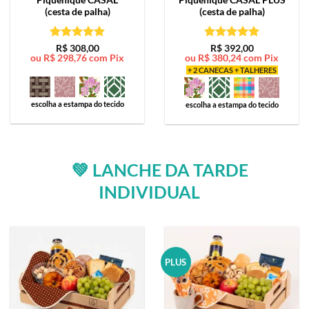
(cesta de palha)
(cesta de palha)
Avaliação
5
Avaliação
5
R$
308,00
R$
392,00
ou
R$
298,76
com Pix
ou
R$
380,24
com Pix
de 5
de 5
+ 2 CANECAS + TALHERES
escolha a estampa do tecido
escolha a estampa do tecido
💚 LANCHE DA TARDE
INDIVIDUAL
PLUS