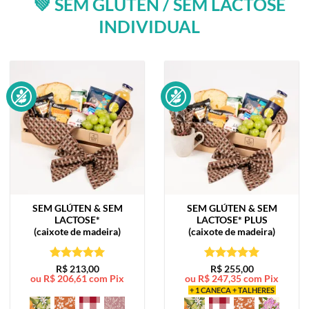
💚 SEM GLÚTEN / SEM LACTOSE
INDIVIDUAL
SEM GLÚTEN & SEM
SEM GLÚTEN & SEM
LACTOSE*
LACTOSE*
PLUS
(caixote de madeira)
(caixote de madeira)
Avaliação
5
Avaliação
5
R$
213,00
R$
255,00
ou
R$
206,61
com Pix
ou
R$
247,35
com Pix
de 5
de 5
+ 1 CANECA + TALHERES