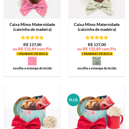
Caixa Mimo
Maternidade
Caixa Mimo
Maternidade
(caixinha de madeira)
(caixinha de madeira)
Avaliação
5
Avaliação
5
R$
137,00
R$
137,00
ou
R$
132,89
com Pix
ou
R$
132,89
com Pix
de 5
de 5
+ PANINHO DE BOCA
+ PANINHO DE BOCA
escolha a estampa do tecido
escolha a estampa do tecido
PLUS