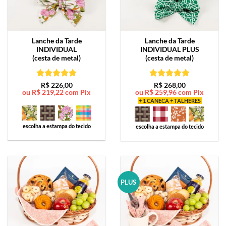
Lanche da Tarde
Lanche da Tarde
INDIVIDUAL
INDIVIDUAL PLUS
(cesta de metal)
(cesta de metal)
Avaliação
5
Avaliação
5
R$
226,00
R$
268,00
ou
R$
219,22
com Pix
ou
R$
259,96
com Pix
de 5
de 5
+ 1 CANECA + TALHERES
escolha a estampa do tecido
escolha a estampa do tecido
PLUS