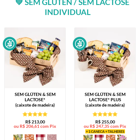
💚 SEM GLÚTEN / SEM LACTOSE
INDIVIDUAL
SEM GLÚTEN & SEM
SEM GLÚTEN & SEM
LACTOSE*
LACTOSE*
PLUS
(caixote de madeira)
(caixote de madeira)
Avaliação
5
Avaliação
5
R$
213,00
R$
255,00
ou
R$
206,61
com Pix
ou
R$
247,35
com Pix
de 5
de 5
+ 1 CANECA + TALHERES