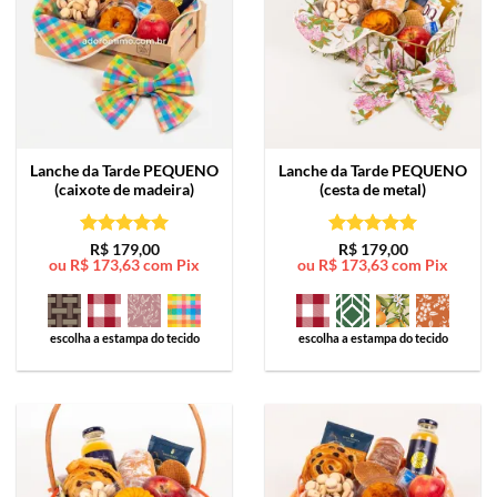
Lanche da Tarde
PEQUENO
Lanche da Tarde
PEQUENO
(caixote de madeira)
(cesta de metal)
Avaliação
5
Avaliação
5
R$
179,00
R$
179,00
ou
R$
173,63
com Pix
ou
R$
173,63
com Pix
de 5
de 5
escolha a estampa do tecido
escolha a estampa do tecido