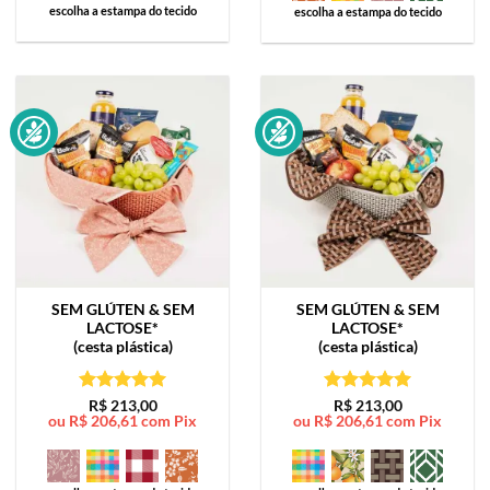
escolha a estampa do tecido
escolha a estampa do tecido
SEM GLÚTEN & SEM
SEM GLÚTEN & SEM
LACTOSE*
LACTOSE*
(cesta plástica)
(cesta plástica)
Avaliação
5
Avaliação
5
R$
213,00
R$
213,00
ou
R$
206,61
com Pix
ou
R$
206,61
com Pix
de 5
de 5