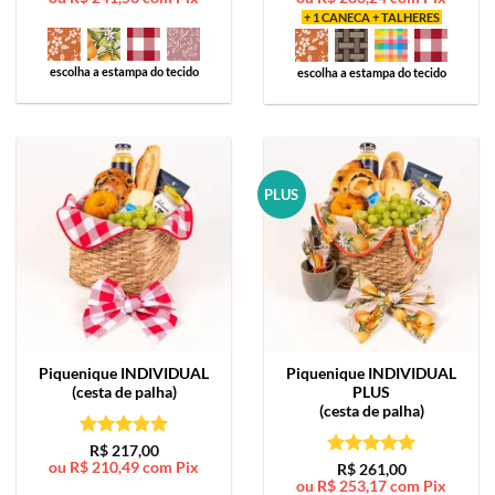
+ 1 CANECA + TALHERES
escolha a estampa do tecido
escolha a estampa do tecido
PLUS
Piquenique
INDIVIDUAL
Piquenique
INDIVIDUAL
(cesta de palha)
PLUS
(cesta de palha)
Avaliação
5
R$
217,00
ou
R$
210,49
com Pix
de 5
Avaliação
5
R$
261,00
ou
R$
253,17
com Pix
de 5