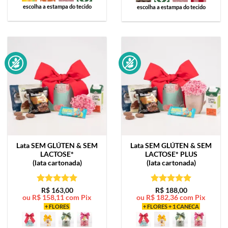
escolha a estampa do tecido
escolha a estampa do tecido
Lata
SEM GLÚTEN & SEM
Lata
SEM GLÚTEN & SEM
LACTOSE*
LACTOSE* PLUS
(lata cartonada)
(lata cartonada)
Avaliação
5
Avaliação
5
R$
163,00
R$
188,00
ou
R$
158,11
com Pix
ou
R$
182,36
com Pix
de 5
de 5
+ FLORES
+ FLORES + 1 CANECA