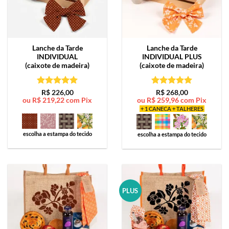
Lanche da Tarde
Lanche da Tarde
INDIVIDUAL
INDIVIDUAL PLUS
(caixote de madeira)
(caixote de madeira)
Avaliação
5
Avaliação
5
R$
226,00
R$
268,00
ou
R$
219,22
com Pix
ou
R$
259,96
com Pix
de 5
de 5
+ 1 CANECA + TALHERES
escolha a estampa do tecido
escolha a estampa do tecido
PLUS