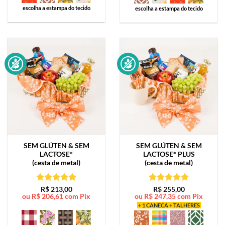
escolha a estampa do tecido
escolha a estampa do tecido
SEM GLÚTEN & SEM
SEM GLÚTEN & SEM
LACTOSE*
LACTOSE*
PLUS
(cesta de metal)
(cesta de metal)
Avaliação
5
Avaliação
5
R$
213,00
R$
255,00
ou
R$
206,61
com Pix
ou
R$
247,35
com Pix
de 5
de 5
+ 1 CANECA + TALHERES