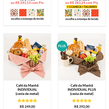
ou
R$
241,53
com Pix
ou
R$
283,24
com Pix
de 5
de 5
+ 1 CANECA + TALHERES
escolha a estampa do tecido
escolha a estampa do tecido
PLUS
Café da Manhã
Café da Manhã
INDIVIDUAL
INDIVIDUAL PLUS
(cesta de metal)
(cesta de metal)
Avaliação
5
Avaliação
5
R$
249,00
R$
292,00