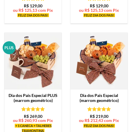
Avaliação
5
Avaliação
5
R$
129,00
R$
129,00
ou
R$
125,13
com Pix
ou
R$
125,13
com Pix
de 5
de 5
FELIZ DIA DOS PAIS!
FELIZ DIA DOS PAIS!
PLUS
Dia dos Pais Especial PLUS
Dia dos Pais Especial
(marrom geométrico)
(marrom geométrico)
Avaliação
5
Avaliação
5
R$
269,00
R$
219,00
ou
R$
260,93
com Pix
ou
R$
212,43
com Pix
de 5
de 5
+ 1 CANECA + TALHERES
FELIZ DIA DOS PAIS!
TRAMONTINA