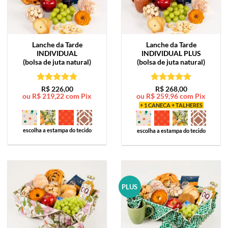
Lanche da Tarde
Lanche da Tarde
INDIVIDUAL
INDIVIDUAL PLUS
(bolsa de juta natural)
(bolsa de juta natural)
Avaliação
5
Avaliação
5
R$
226,00
R$
268,00
ou
R$
219,22
com Pix
ou
R$
259,96
com Pix
de 5
de 5
+ 1 CANECA + TALHERES
escolha a estampa do tecido
escolha a estampa do tecido
PLUS