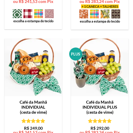
ou
R$
241,53
com Pix
ou
R$
283,24
com Pix
de 5
de 5
+ 1 CANECA + TALHERES
escolha a estampa do tecido
escolha a estampa do tecido
PLUS
Café da Manhã
Café da Manhã
INDIVIDUAL
INDIVIDUAL PLUS
(cesta de vime)
(cesta de vime)
Avaliação
5
Avaliação
5
R$
249,00
R$
292,00
ou
R$
241,53
com Pix
ou
R$
283,24
com Pix
de 5
de 5