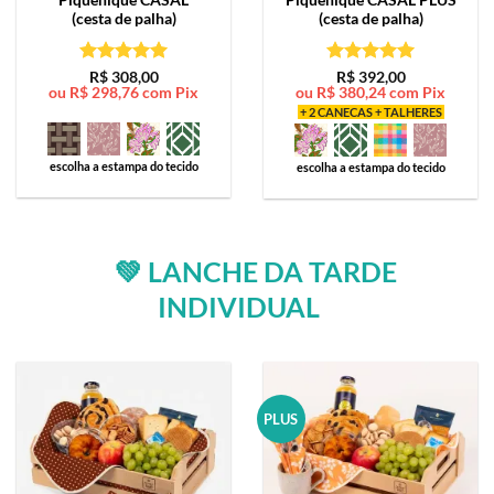
(cesta de palha)
(cesta de palha)
Avaliação
5
Avaliação
5
R$
308,00
R$
392,00
ou
R$
298,76
com Pix
ou
R$
380,24
com Pix
de 5
de 5
+ 2 CANECAS + TALHERES
escolha a estampa do tecido
escolha a estampa do tecido
💚 LANCHE DA TARDE
INDIVIDUAL
PLUS