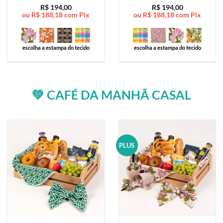
Avaliação
5
Avaliação
5
R$
194,00
R$
194,00
ou
R$
188,18
com Pix
ou
R$
188,18
com Pix
de 5
de 5
escolha a estampa do tecido
escolha a estampa do tecido
💚 CAFÉ DA MANHÃ CASAL
PLUS