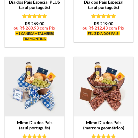
Dia dos Pais Especial PLUS
Dia dos Pais Especial
(azul português)
(azul português)
Avaliação
5
Avaliação
5
R$
269,00
R$
219,00
ou
R$
260,93
com Pix
ou
R$
212,43
com Pix
de 5
de 5
+ 1 CANECA + TALHERES
FELIZ DIA DOS PAIS!
TRAMONTINA
Mimo
Dia dos Pais
Mimo
Dia dos Pais
(azul português)
(marrom geométrico)