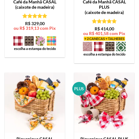
Café da Manhã
CASAL
Café da Manhã
CASAL
(caixote de madeira)
PLUS
(caixote de madeira)
Avaliação
5
R$
329,00
ou
R$
319,13
com Pix
de 5
Avaliação
5
R$
414,00
ou
R$
401,58
com Pix
de 5
+ 2 CANECAS + TALHERES
escolha a estampa do tecido
escolha a estampa do tecido
PLUS
Piquenique
CASAL
Piquenique
CASAL PLUS