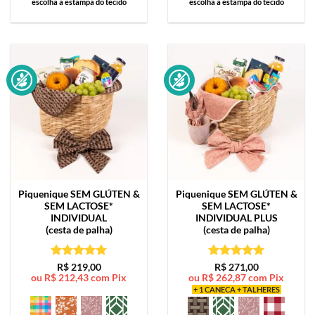
escolha a estampa do tecido
escolha a estampa do tecido
Piquenique SEM GLÚTEN &
Piquenique SEM GLÚTEN &
SEM LACTOSE*
SEM LACTOSE*
INDIVIDUAL
INDIVIDUAL PLUS
(cesta de palha)
(cesta de palha)
Avaliação
5
Avaliação
5
R$
219,00
R$
271,00
ou
R$
212,43
com Pix
ou
R$
262,87
com Pix
de 5
de 5
+ 1 CANECA + TALHERES