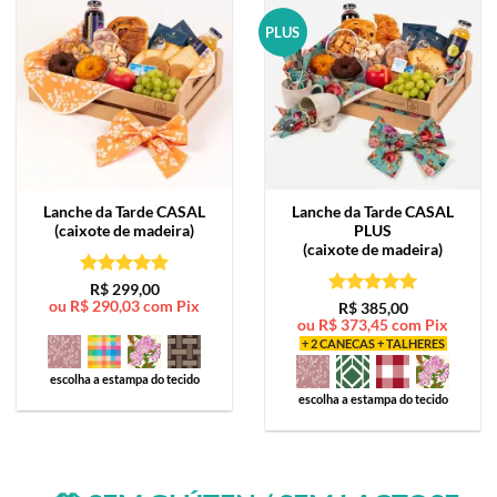
PLUS
Lanche da Tarde
CASAL
Lanche da Tarde
CASAL
(caixote de madeira)
PLUS
(caixote de madeira)
Avaliação
5
R$
299,00
ou
R$
290,03
com Pix
de 5
Avaliação
5
R$
385,00
ou
R$
373,45
com Pix
de 5
+ 2 CANECAS + TALHERES
escolha a estampa do tecido
escolha a estampa do tecido