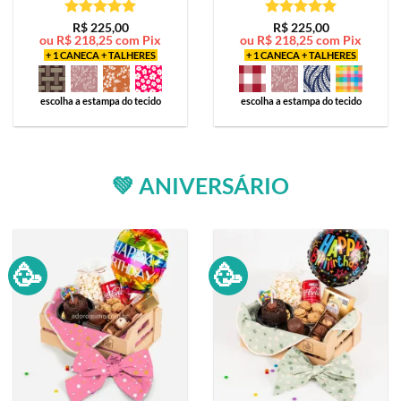
Avaliação
5
Avaliação
5
R$
225,00
R$
225,00
ou
R$
218,25
com Pix
ou
R$
218,25
com Pix
de 5
de 5
+ 1 CANECA + TALHERES
+ 1 CANECA + TALHERES
escolha a estampa do tecido
escolha a estampa do tecido
💚 ANIVERSÁRIO
🥳
🥳