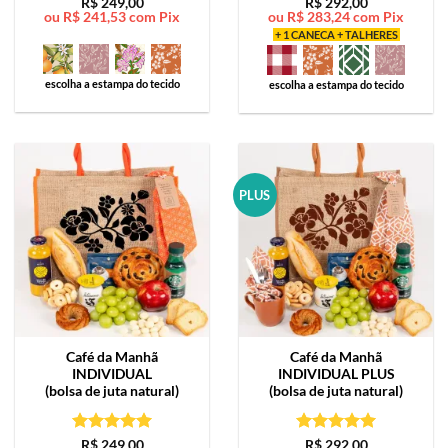
Avaliação
5
Avaliação
5
R$
249,00
R$
292,00
ou
R$
241,53
com Pix
ou
R$
283,24
com Pix
de 5
de 5
+ 1 CANECA + TALHERES
escolha a estampa do tecido
escolha a estampa do tecido
PLUS
Café da Manhã
Café da Manhã
INDIVIDUAL
INDIVIDUAL PLUS
(bolsa de juta natural)
(bolsa de juta natural)
Avaliação
5
Avaliação
5
R$
249,00
R$
292,00