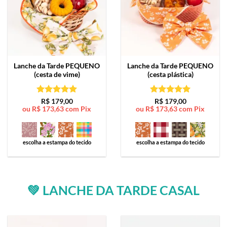
Lanche da Tarde
PEQUENO
Lanche da Tarde
PEQUENO
(cesta de vime)
(cesta plástica)
Avaliação
5
Avaliação
5
R$
179,00
R$
179,00
ou
R$
173,63
com Pix
ou
R$
173,63
com Pix
de 5
de 5
escolha a estampa do tecido
escolha a estampa do tecido
💚 LANCHE DA TARDE CASAL