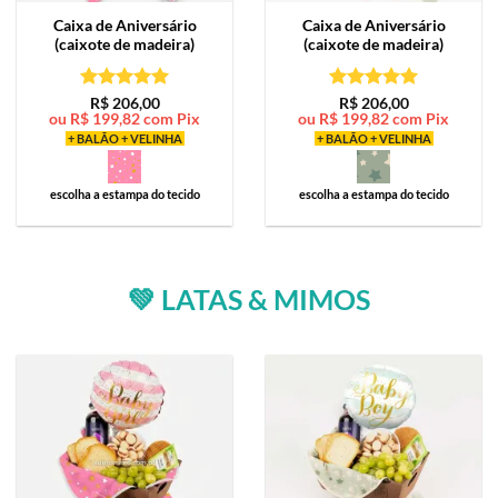
Caixa de
Aniversário
Caixa de
Aniversário
(caixote de madeira)
(caixote de madeira)
Avaliação
5
Avaliação
5
R$
206,00
R$
206,00
ou
R$
199,82
com Pix
ou
R$
199,82
com Pix
de 5
de 5
+ BALÃO + VELINHA
+ BALÃO + VELINHA
escolha a estampa do tecido
escolha a estampa do tecido
💚 LATAS & MIMOS