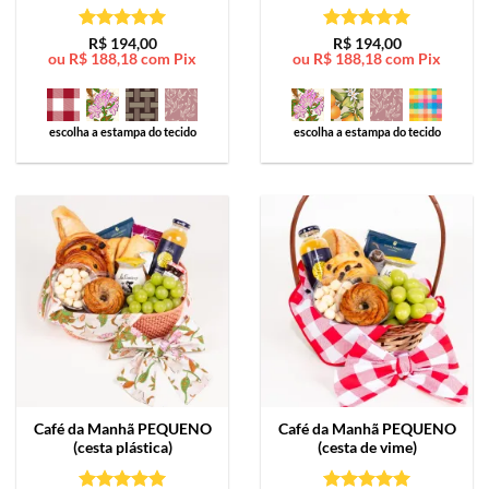
Avaliação
5
Avaliação
5
R$
194,00
R$
194,00
ou
R$
188,18
com Pix
ou
R$
188,18
com Pix
de 5
de 5
escolha a estampa do tecido
escolha a estampa do tecido
Café da Manhã
PEQUENO
Café da Manhã
PEQUENO
(cesta plástica)
(cesta de vime)