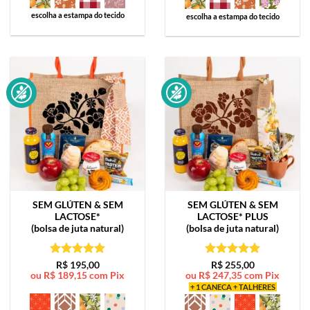
escolha a estampa do tecido
escolha a estampa do tecido
SEM GLÚTEN & SEM
SEM GLÚTEN & SEM
LACTOSE*
LACTOSE*
PLUS
(bolsa de juta natural)
(bolsa de juta natural)
Avaliação
5
Avaliação
5
R$
195,00
R$
255,00
ou
R$
189,15
com Pix
ou
R$
247,35
com Pix
de 5
de 5
+ 1 CANECA + TALHERES