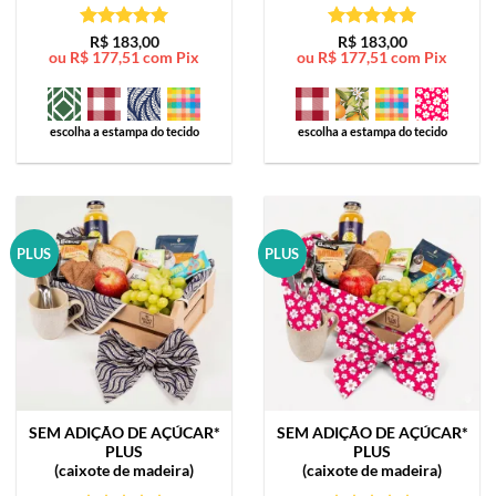
Avaliação
5
Avaliação
5
R$
183,00
R$
183,00
ou
R$
177,51
com Pix
ou
R$
177,51
com Pix
de 5
de 5
escolha a estampa do tecido
escolha a estampa do tecido
PLUS
PLUS
SEM ADIÇÃO DE AÇÚCAR*
SEM ADIÇÃO DE AÇÚCAR*
PLUS
PLUS
(caixote de madeira)
(caixote de madeira)