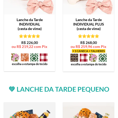
Lanche da Tarde
Lanche da Tarde
INDIVIDUAL
INDIVIDUAL PLUS
(cesta de vime)
(cesta de vime)
Avaliação
5
Avaliação
5
R$
226,00
R$
268,00
ou
R$
219,22
com Pix
ou
R$
259,96
com Pix
de 5
de 5
+ 1 CANECA + TALHERES
escolha a estampa do tecido
escolha a estampa do tecido
💚 LANCHE DA TARDE PEQUENO