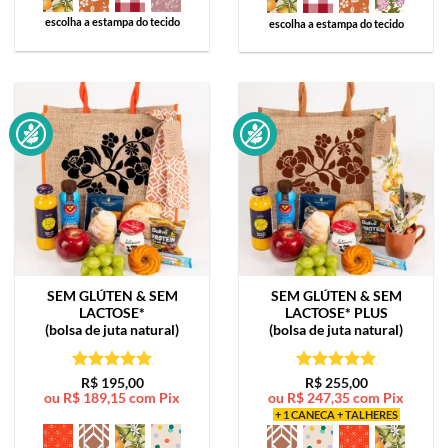
escolha a estampa do tecido
escolha a estampa do tecido
SEM GLÚTEN & SEM
SEM GLÚTEN & SEM
LACTOSE*
LACTOSE*
PLUS
(bolsa de juta natural)
(bolsa de juta natural)
Avaliação
5
Avaliação
5
R$
195,00
R$
255,00
ou
R$
189,15
com Pix
ou
R$
247,35
com Pix
de 5
de 5
+ 1 CANECA + TALHERES