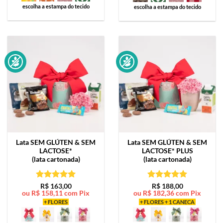
escolha a estampa do tecido
escolha a estampa do tecido
Lata
SEM GLÚTEN & SEM
Lata
SEM GLÚTEN & SEM
LACTOSE*
LACTOSE* PLUS
(lata cartonada)
(lata cartonada)
Avaliação
5
Avaliação
5
R$
163,00
R$
188,00
ou
R$
158,11
com Pix
ou
R$
182,36
com Pix
de 5
de 5
+ FLORES
+ FLORES + 1 CANECA