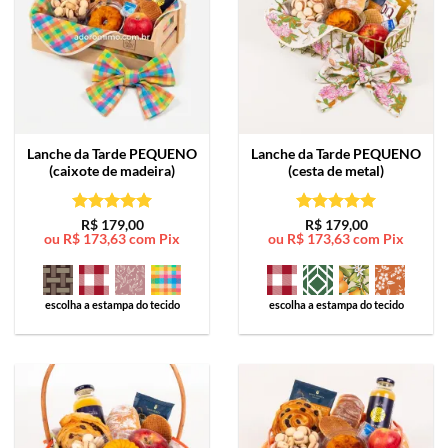
Lanche da Tarde
PEQUENO
Lanche da Tarde
PEQUENO
(caixote de madeira)
(cesta de metal)
Avaliação
5
Avaliação
5
R$
179,00
R$
179,00
ou
R$
173,63
com Pix
ou
R$
173,63
com Pix
de 5
de 5
escolha a estampa do tecido
escolha a estampa do tecido