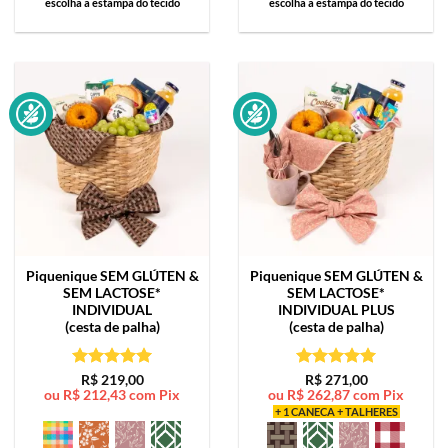
escolha a estampa do tecido
escolha a estampa do tecido
Piquenique SEM GLÚTEN &
Piquenique SEM GLÚTEN &
SEM LACTOSE*
SEM LACTOSE*
INDIVIDUAL
INDIVIDUAL PLUS
(cesta de palha)
(cesta de palha)
Avaliação
5
Avaliação
5
R$
219,00
R$
271,00
ou
R$
212,43
com Pix
ou
R$
262,87
com Pix
de 5
de 5
+ 1 CANECA + TALHERES