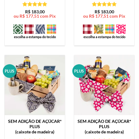
Avaliação
5
Avaliação
5
R$
183,00
R$
183,00
ou
R$
177,51
com Pix
ou
R$
177,51
com Pix
de 5
de 5
escolha a estampa do tecido
escolha a estampa do tecido
PLUS
PLUS
SEM ADIÇÃO DE AÇÚCAR*
SEM ADIÇÃO DE AÇÚCAR*
PLUS
PLUS
(caixote de madeira)
(caixote de madeira)