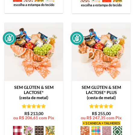
escolha a estampa do tecido
escolha a estampa do tecido
SEM GLÚTEN & SEM
SEM GLÚTEN & SEM
LACTOSE*
LACTOSE*
PLUS
(cesta de metal)
(cesta de metal)
Avaliação
5
Avaliação
5
R$
213,00
R$
255,00
ou
R$
206,61
com Pix
ou
R$
247,35
com Pix
de 5
de 5
+ 1 CANECA + TALHERES