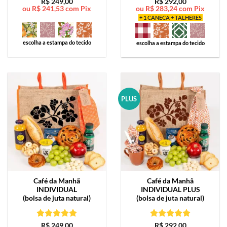
Avaliação
5
Avaliação
5
R$
249,00
R$
292,00
ou
R$
241,53
com Pix
ou
R$
283,24
com Pix
de 5
de 5
+ 1 CANECA + TALHERES
escolha a estampa do tecido
escolha a estampa do tecido
PLUS
Café da Manhã
Café da Manhã
INDIVIDUAL
INDIVIDUAL PLUS
(bolsa de juta natural)
(bolsa de juta natural)
Avaliação
5
Avaliação
5
R$
249,00
R$
292,00