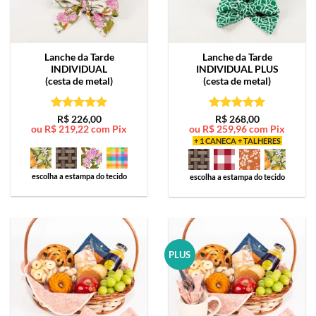
Lanche da Tarde
Lanche da Tarde
INDIVIDUAL
INDIVIDUAL PLUS
(cesta de metal)
(cesta de metal)
Avaliação
5
Avaliação
5
R$
226,00
R$
268,00
ou
R$
219,22
com Pix
ou
R$
259,96
com Pix
de 5
de 5
+ 1 CANECA + TALHERES
escolha a estampa do tecido
escolha a estampa do tecido
PLUS