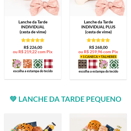
Lanche da Tarde
Lanche da Tarde
INDIVIDUAL
INDIVIDUAL PLUS
(cesta de vime)
(cesta de vime)
Avaliação
5
Avaliação
5
R$
226,00
R$
268,00
ou
R$
219,22
com Pix
ou
R$
259,96
com Pix
de 5
de 5
+ 1 CANECA + TALHERES
escolha a estampa do tecido
escolha a estampa do tecido
💚 LANCHE DA TARDE PEQUENO