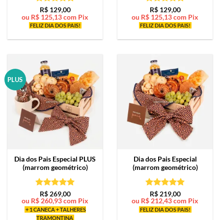
Avaliação
5
Avaliação
5
R$
129,00
R$
129,00
ou
R$
125,13
com Pix
ou
R$
125,13
com Pix
de 5
de 5
FELIZ DIA DOS PAIS!
FELIZ DIA DOS PAIS!
PLUS
Dia dos Pais Especial PLUS
Dia dos Pais Especial
(marrom geométrico)
(marrom geométrico)
Avaliação
5
Avaliação
5
R$
269,00
R$
219,00
ou
R$
260,93
com Pix
ou
R$
212,43
com Pix
de 5
de 5
+ 1 CANECA + TALHERES
FELIZ DIA DOS PAIS!
TRAMONTINA