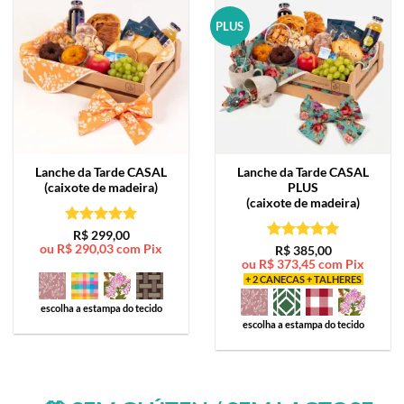
PLUS
Lanche da Tarde
CASAL
Lanche da Tarde
CASAL
(caixote de madeira)
PLUS
(caixote de madeira)
Avaliação
5
R$
299,00
ou
R$
290,03
com Pix
de 5
Avaliação
5
R$
385,00
ou
R$
373,45
com Pix
de 5
+ 2 CANECAS + TALHERES
escolha a estampa do tecido
escolha a estampa do tecido