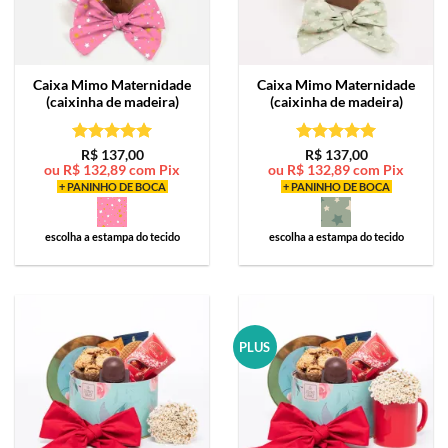
Caixa Mimo
Maternidade
Caixa Mimo
Maternidade
(caixinha de madeira)
(caixinha de madeira)
Avaliação
5
Avaliação
5
R$
137,00
R$
137,00
ou
R$
132,89
com Pix
ou
R$
132,89
com Pix
de 5
de 5
+ PANINHO DE BOCA
+ PANINHO DE BOCA
escolha a estampa do tecido
escolha a estampa do tecido
PLUS