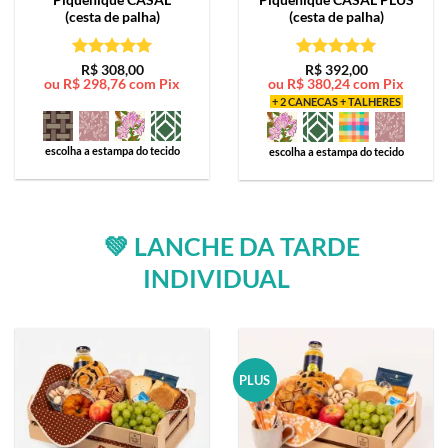
(cesta de palha)
(cesta de palha)
Avaliação
5
Avaliação
5
R$
308,00
R$
392,00
ou
R$
298,76
com Pix
ou
R$
380,24
com Pix
de 5
de 5
+ 2 CANECAS + TALHERES
escolha a estampa do tecido
escolha a estampa do tecido
💚 LANCHE DA TARDE
INDIVIDUAL
PLUS