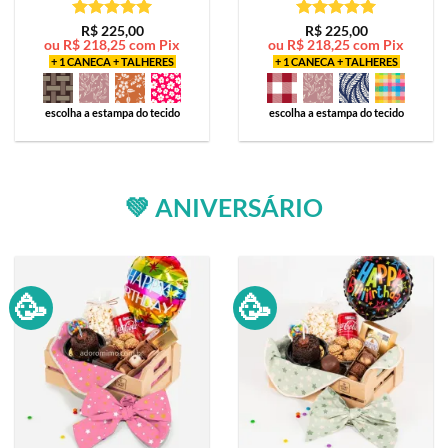
Avaliação
5
Avaliação
5
R$
225,00
R$
225,00
ou
R$
218,25
com Pix
ou
R$
218,25
com Pix
de 5
de 5
+ 1 CANECA + TALHERES
+ 1 CANECA + TALHERES
escolha a estampa do tecido
escolha a estampa do tecido
💚 ANIVERSÁRIO
🥳
🥳