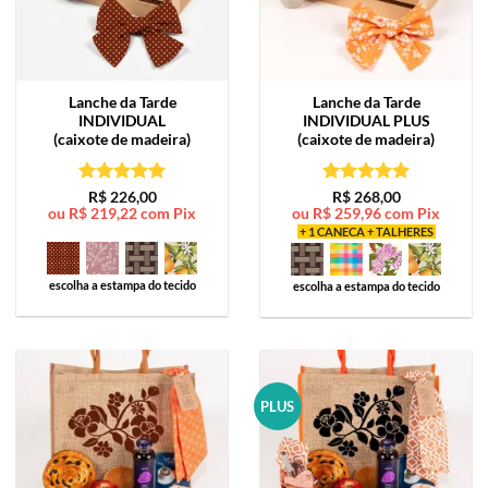
Lanche da Tarde
Lanche da Tarde
INDIVIDUAL
INDIVIDUAL PLUS
(caixote de madeira)
(caixote de madeira)
Avaliação
5
Avaliação
5
R$
226,00
R$
268,00
ou
R$
219,22
com Pix
ou
R$
259,96
com Pix
de 5
de 5
+ 1 CANECA + TALHERES
escolha a estampa do tecido
escolha a estampa do tecido
PLUS