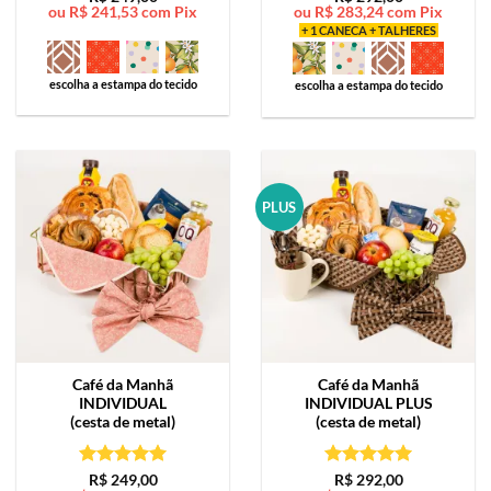
ou
R$
241,53
com Pix
ou
R$
283,24
com Pix
de 5
de 5
+ 1 CANECA + TALHERES
escolha a estampa do tecido
escolha a estampa do tecido
PLUS
Café da Manhã
Café da Manhã
INDIVIDUAL
INDIVIDUAL PLUS
(cesta de metal)
(cesta de metal)
Avaliação
5
Avaliação
5
R$
249,00
R$
292,00