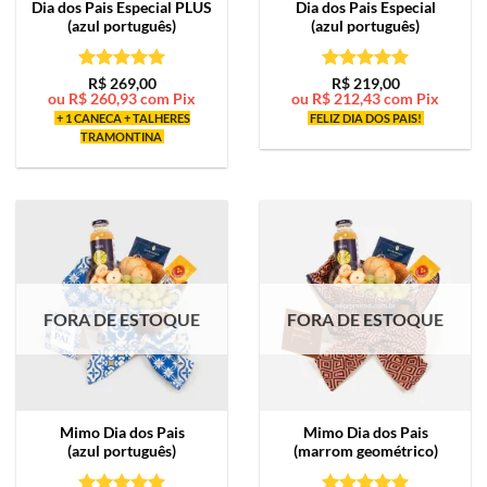
Dia dos Pais Especial PLUS
Dia dos Pais Especial
(azul português)
(azul português)
Avaliação
5
Avaliação
5
R$
269,00
R$
219,00
ou
R$
260,93
com Pix
ou
R$
212,43
com Pix
de 5
de 5
+ 1 CANECA + TALHERES
FELIZ DIA DOS PAIS!
TRAMONTINA
FORA DE ESTOQUE
FORA DE ESTOQUE
Mimo
Dia dos Pais
Mimo
Dia dos Pais
(azul português)
(marrom geométrico)