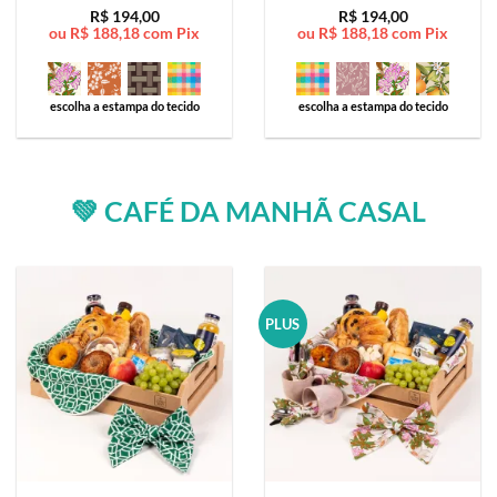
Avaliação
5
Avaliação
5
R$
194,00
R$
194,00
ou
R$
188,18
com Pix
ou
R$
188,18
com Pix
de 5
de 5
escolha a estampa do tecido
escolha a estampa do tecido
💚 CAFÉ DA MANHÃ CASAL
PLUS