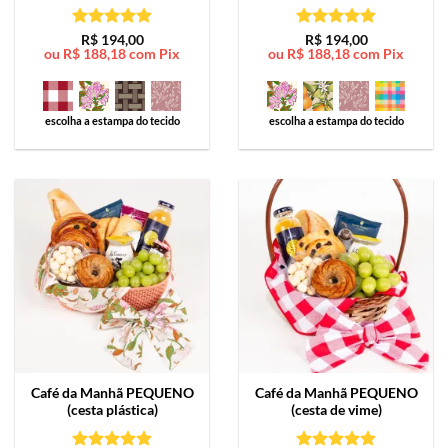
Avaliação
5
Avaliação
5
R$
194,00
R$
194,00
ou
R$
188,18
com Pix
ou
R$
188,18
com Pix
de 5
de 5
escolha a estampa do tecido
escolha a estampa do tecido
Café da Manhã
PEQUENO
Café da Manhã
PEQUENO
(cesta plástica)
(cesta de vime)