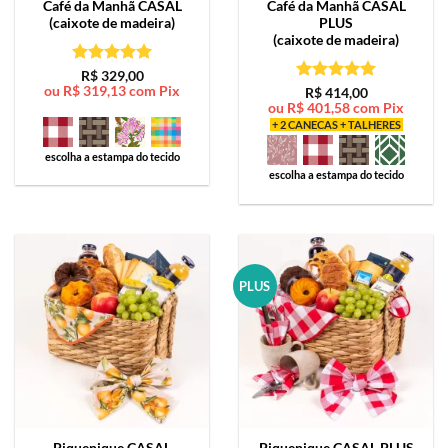
Café da Manhã
CASAL
Café da Manhã
CASAL
(caixote de madeira)
PLUS
(caixote de madeira)
Avaliação
5
R$
329,00
ou
R$
319,13
com Pix
de 5
Avaliação
5
R$
414,00
ou
R$
401,58
com Pix
de 5
+ 2 CANECAS + TALHERES
escolha a estampa do tecido
escolha a estampa do tecido
PLUS
Piquenique
CASAL
Piquenique
CASAL PLUS