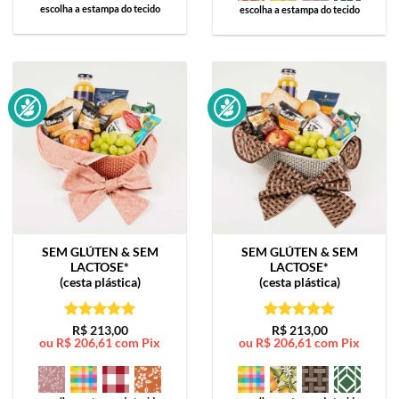
escolha a estampa do tecido
escolha a estampa do tecido
SEM GLÚTEN & SEM
SEM GLÚTEN & SEM
LACTOSE*
LACTOSE*
(cesta plástica)
(cesta plástica)
Avaliação
5
Avaliação
5
R$
213,00
R$
213,00
ou
R$
206,61
com Pix
ou
R$
206,61
com Pix
de 5
de 5