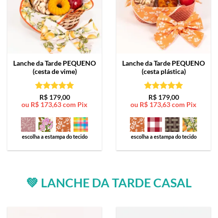
Lanche da Tarde
PEQUENO
Lanche da Tarde
PEQUENO
(cesta de vime)
(cesta plástica)
Avaliação
5
Avaliação
5
R$
179,00
R$
179,00
ou
R$
173,63
com Pix
ou
R$
173,63
com Pix
de 5
de 5
escolha a estampa do tecido
escolha a estampa do tecido
💚 LANCHE DA TARDE CASAL