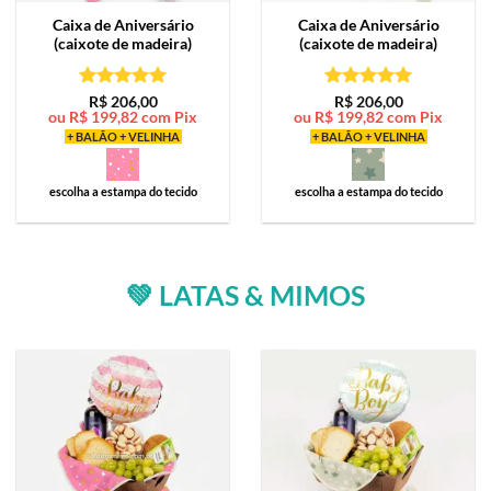
Caixa de
Aniversário
Caixa de
Aniversário
(caixote de madeira)
(caixote de madeira)
Avaliação
5
Avaliação
5
R$
206,00
R$
206,00
ou
R$
199,82
com Pix
ou
R$
199,82
com Pix
de 5
de 5
+ BALÃO + VELINHA
+ BALÃO + VELINHA
escolha a estampa do tecido
escolha a estampa do tecido
💚 LATAS & MIMOS