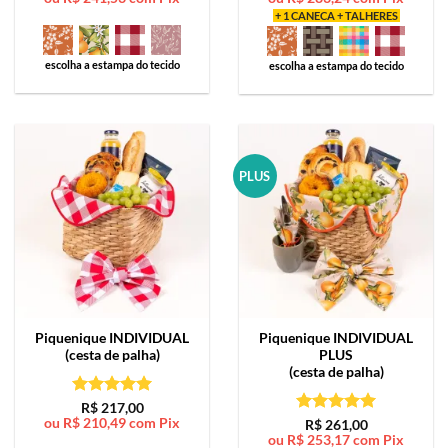
+ 1 CANECA + TALHERES
escolha a estampa do tecido
escolha a estampa do tecido
PLUS
Piquenique
INDIVIDUAL
Piquenique
INDIVIDUAL
(cesta de palha)
PLUS
(cesta de palha)
Avaliação
5
R$
217,00
ou
R$
210,49
com Pix
de 5
Avaliação
5
R$
261,00
ou
R$
253,17
com Pix
de 5