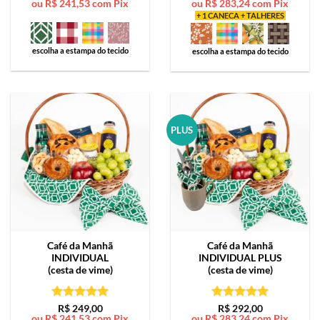
ou
R$
241,53
com Pix
ou
R$
283,24
com Pix
de 5
de 5
+ 1 CANECA + TALHERES
escolha a estampa do tecido
escolha a estampa do tecido
PLUS
Café da Manhã
Café da Manhã
INDIVIDUAL
INDIVIDUAL PLUS
(cesta de vime)
(cesta de vime)
Avaliação
5
Avaliação
5
R$
249,00
R$
292,00
ou
R$
241,53
com Pix
ou
R$
283,24
com Pix
de 5
de 5