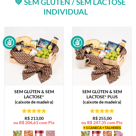
💚 SEM GLÚTEN / SEM LACTOSE
INDIVIDUAL
SEM GLÚTEN & SEM
SEM GLÚTEN & SEM
LACTOSE*
LACTOSE*
PLUS
(caixote de madeira)
(caixote de madeira)
Avaliação
5
Avaliação
5
R$
213,00
R$
255,00
ou
R$
206,61
com Pix
ou
R$
247,35
com Pix
de 5
de 5
+ 1 CANECA + TALHERES