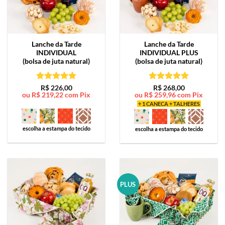
Lanche da Tarde
Lanche da Tarde
INDIVIDUAL
INDIVIDUAL PLUS
(bolsa de juta natural)
(bolsa de juta natural)
Avaliação
5
Avaliação
5
R$
226,00
R$
268,00
ou
R$
219,22
com Pix
ou
R$
259,96
com Pix
de 5
de 5
+ 1 CANECA + TALHERES
escolha a estampa do tecido
escolha a estampa do tecido
PLUS