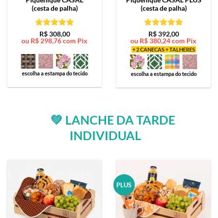
(cesta de palha)
(cesta de palha)
Avaliação
5
Avaliação
5
R$
308,00
R$
392,00
ou
R$
298,76
com Pix
ou
R$
380,24
com Pix
de 5
de 5
+ 2 CANECAS + TALHERES
escolha a estampa do tecido
escolha a estampa do tecido
💚 LANCHE DA TARDE
INDIVIDUAL
PLUS