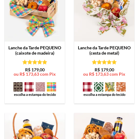
Lanche da Tarde
PEQUENO
Lanche da Tarde
PEQUENO
(caixote de madeira)
(cesta de metal)
Avaliação
5
Avaliação
5
R$
179,00
R$
179,00
ou
R$
173,63
com Pix
ou
R$
173,63
com Pix
de 5
de 5
escolha a estampa do tecido
escolha a estampa do tecido