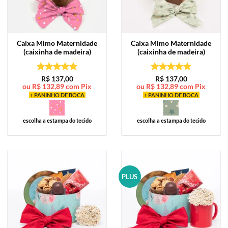
Caixa Mimo
Maternidade
Caixa Mimo
Maternidade
(caixinha de madeira)
(caixinha de madeira)
Avaliação
5
Avaliação
5
R$
137,00
R$
137,00
ou
R$
132,89
com Pix
ou
R$
132,89
com Pix
de 5
de 5
+ PANINHO DE BOCA
+ PANINHO DE BOCA
escolha a estampa do tecido
escolha a estampa do tecido
PLUS