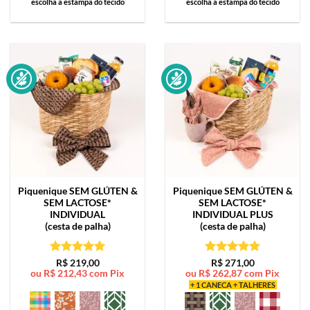
escolha a estampa do tecido
escolha a estampa do tecido
Piquenique SEM GLÚTEN &
Piquenique SEM GLÚTEN &
SEM LACTOSE*
SEM LACTOSE*
INDIVIDUAL
INDIVIDUAL PLUS
(cesta de palha)
(cesta de palha)
Avaliação
5
Avaliação
5
R$
219,00
R$
271,00
ou
R$
212,43
com Pix
ou
R$
262,87
com Pix
de 5
de 5
+ 1 CANECA + TALHERES