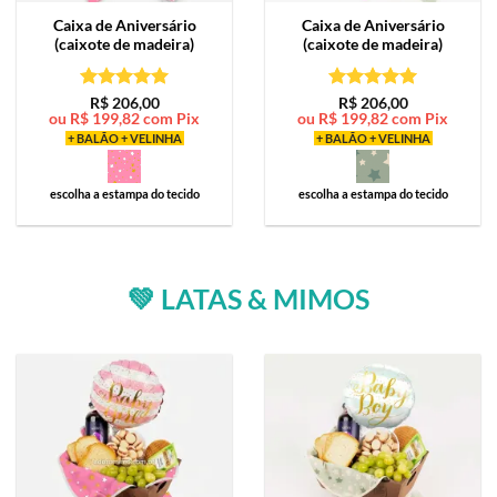
Caixa de
Aniversário
Caixa de
Aniversário
(caixote de madeira)
(caixote de madeira)
Avaliação
5
Avaliação
5
R$
206,00
R$
206,00
ou
R$
199,82
com Pix
ou
R$
199,82
com Pix
de 5
de 5
+ BALÃO + VELINHA
+ BALÃO + VELINHA
escolha a estampa do tecido
escolha a estampa do tecido
💚 LATAS & MIMOS