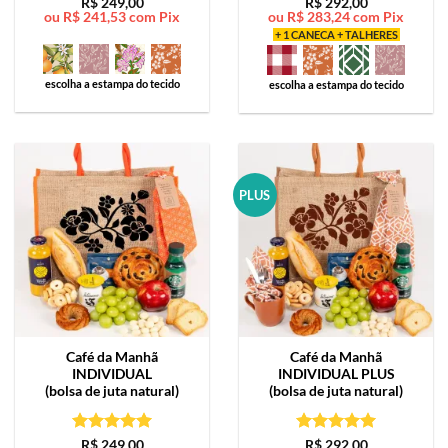
Avaliação
5
Avaliação
5
R$
249,00
R$
292,00
ou
R$
241,53
com Pix
ou
R$
283,24
com Pix
de 5
de 5
+ 1 CANECA + TALHERES
escolha a estampa do tecido
escolha a estampa do tecido
PLUS
Café da Manhã
Café da Manhã
INDIVIDUAL
INDIVIDUAL PLUS
(bolsa de juta natural)
(bolsa de juta natural)
Avaliação
5
Avaliação
5
R$
249,00
R$
292,00