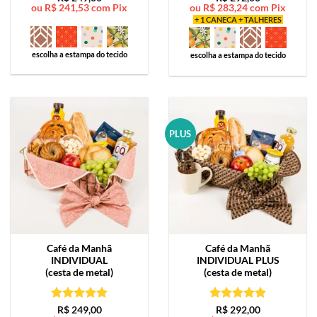
ou
R$
241,53
com Pix
ou
R$
283,24
com Pix
de 5
de 5
+ 1 CANECA + TALHERES
escolha a estampa do tecido
escolha a estampa do tecido
PLUS
Café da Manhã
Café da Manhã
INDIVIDUAL
INDIVIDUAL PLUS
(cesta de metal)
(cesta de metal)
Avaliação
5
Avaliação
5
R$
249,00
R$
292,00