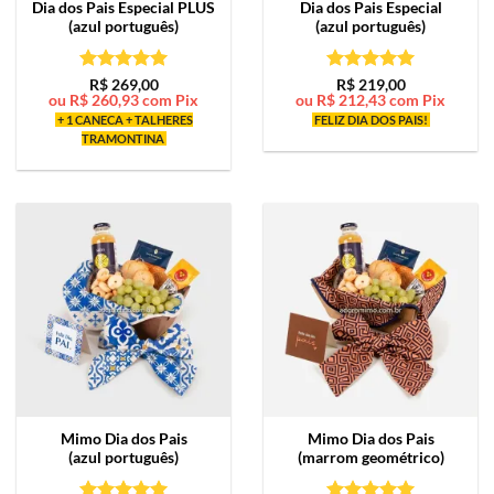
Dia dos Pais Especial PLUS
Dia dos Pais Especial
(azul português)
(azul português)
Avaliação
5
Avaliação
5
R$
269,00
R$
219,00
ou
R$
260,93
com Pix
ou
R$
212,43
com Pix
de 5
de 5
+ 1 CANECA + TALHERES
FELIZ DIA DOS PAIS!
TRAMONTINA
Mimo
Dia dos Pais
Mimo
Dia dos Pais
(azul português)
(marrom geométrico)