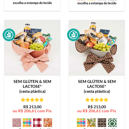
escolha a estampa do tecido
escolha a estampa do tecido
SEM GLÚTEN & SEM
SEM GLÚTEN & SEM
LACTOSE*
LACTOSE*
(cesta plástica)
(cesta plástica)
Avaliação
5
Avaliação
5
R$
213,00
R$
213,00
ou
R$
206,61
com Pix
ou
R$
206,61
com Pix
de 5
de 5