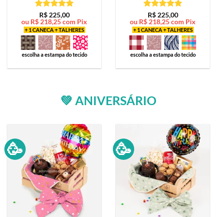
Avaliação
5
Avaliação
5
R$
225,00
R$
225,00
ou
R$
218,25
com Pix
ou
R$
218,25
com Pix
de 5
de 5
+ 1 CANECA + TALHERES
+ 1 CANECA + TALHERES
escolha a estampa do tecido
escolha a estampa do tecido
💚 ANIVERSÁRIO
🥳
🥳