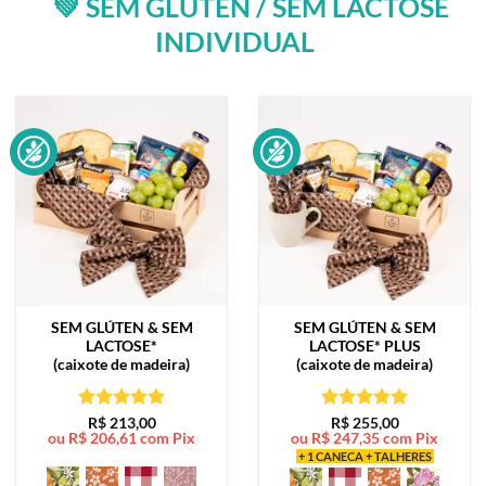
💚 SEM GLÚTEN / SEM LACTOSE
INDIVIDUAL
SEM GLÚTEN & SEM
SEM GLÚTEN & SEM
LACTOSE*
LACTOSE*
PLUS
(caixote de madeira)
(caixote de madeira)
Avaliação
5
Avaliação
5
R$
213,00
R$
255,00
ou
R$
206,61
com Pix
ou
R$
247,35
com Pix
de 5
de 5
+ 1 CANECA + TALHERES