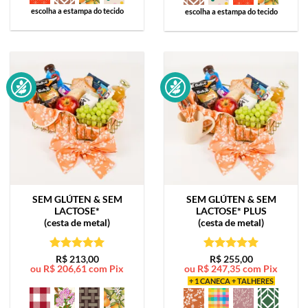
escolha a estampa do tecido
escolha a estampa do tecido
SEM GLÚTEN & SEM
SEM GLÚTEN & SEM
LACTOSE*
LACTOSE*
PLUS
(cesta de metal)
(cesta de metal)
Avaliação
5
Avaliação
5
R$
213,00
R$
255,00
ou
R$
206,61
com Pix
ou
R$
247,35
com Pix
de 5
de 5
+ 1 CANECA + TALHERES