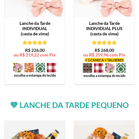
Lanche da Tarde
Lanche da Tarde
INDIVIDUAL
INDIVIDUAL PLUS
(cesta de vime)
(cesta de vime)
Avaliação
5
Avaliação
5
R$
226,00
R$
268,00
ou
R$
219,22
com Pix
ou
R$
259,96
com Pix
de 5
de 5
+ 1 CANECA + TALHERES
escolha a estampa do tecido
escolha a estampa do tecido
💚 LANCHE DA TARDE PEQUENO