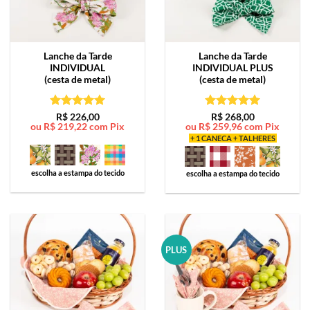
Lanche da Tarde
Lanche da Tarde
INDIVIDUAL
INDIVIDUAL PLUS
(cesta de metal)
(cesta de metal)
Avaliação
5
Avaliação
5
R$
226,00
R$
268,00
ou
R$
219,22
com Pix
ou
R$
259,96
com Pix
de 5
de 5
+ 1 CANECA + TALHERES
escolha a estampa do tecido
escolha a estampa do tecido
PLUS