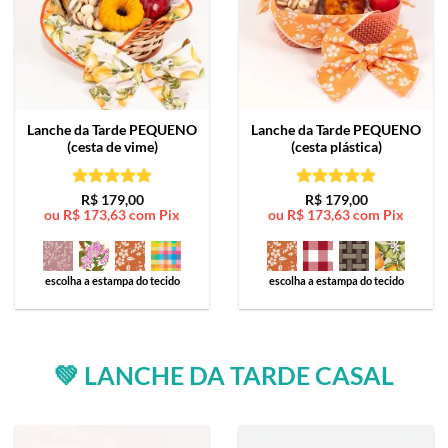
Lanche da Tarde
PEQUENO
Lanche da Tarde
PEQUENO
(cesta de vime)
(cesta plástica)
Avaliação
5
Avaliação
5
R$
179,00
R$
179,00
ou
R$
173,63
com Pix
ou
R$
173,63
com Pix
de 5
de 5
escolha a estampa do tecido
escolha a estampa do tecido
💚 LANCHE DA TARDE CASAL