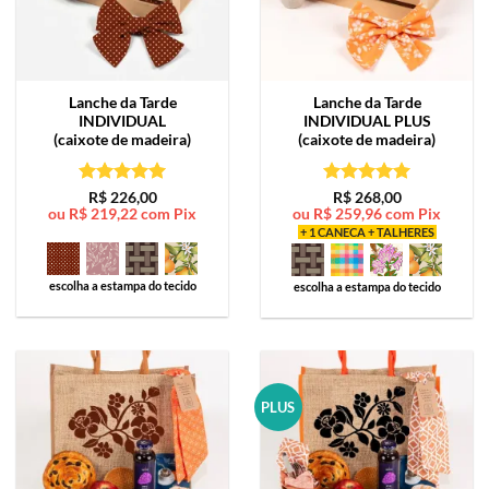
Lanche da Tarde
Lanche da Tarde
INDIVIDUAL
INDIVIDUAL PLUS
(caixote de madeira)
(caixote de madeira)
Avaliação
5
Avaliação
5
R$
226,00
R$
268,00
ou
R$
219,22
com Pix
ou
R$
259,96
com Pix
de 5
de 5
+ 1 CANECA + TALHERES
escolha a estampa do tecido
escolha a estampa do tecido
PLUS