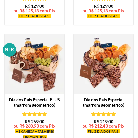
Avaliação
5
Avaliação
5
R$
129,00
R$
129,00
ou
R$
125,13
com Pix
ou
R$
125,13
com Pix
de 5
de 5
FELIZ DIA DOS PAIS!
FELIZ DIA DOS PAIS!
PLUS
Dia dos Pais Especial PLUS
Dia dos Pais Especial
(marrom geométrico)
(marrom geométrico)
Avaliação
5
Avaliação
5
R$
269,00
R$
219,00
ou
R$
260,93
com Pix
ou
R$
212,43
com Pix
de 5
de 5
+ 1 CANECA + TALHERES
FELIZ DIA DOS PAIS!
TRAMONTINA