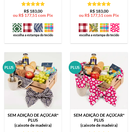
Avaliação
5
Avaliação
5
R$
183,00
R$
183,00
ou
R$
177,51
com Pix
ou
R$
177,51
com Pix
de 5
de 5
escolha a estampa do tecido
escolha a estampa do tecido
PLUS
PLUS
SEM ADIÇÃO DE AÇÚCAR*
SEM ADIÇÃO DE AÇÚCAR*
PLUS
PLUS
(caixote de madeira)
(caixote de madeira)