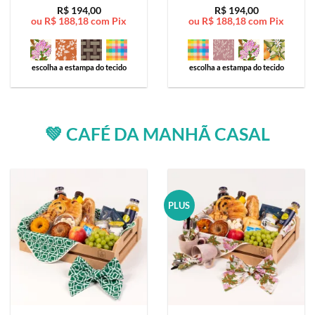
Avaliação
5
Avaliação
5
R$
194,00
R$
194,00
ou
R$
188,18
com Pix
ou
R$
188,18
com Pix
de 5
de 5
escolha a estampa do tecido
escolha a estampa do tecido
💚 CAFÉ DA MANHÃ CASAL
PLUS