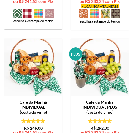
ou
R$
241,53
com Pix
ou
R$
283,24
com Pix
de 5
de 5
+ 1 CANECA + TALHERES
escolha a estampa do tecido
escolha a estampa do tecido
PLUS
Café da Manhã
Café da Manhã
INDIVIDUAL
INDIVIDUAL PLUS
(cesta de vime)
(cesta de vime)
Avaliação
5
Avaliação
5
R$
249,00
R$
292,00
ou
R$
241,53
com Pix
ou
R$
283,24
com Pix
de 5
de 5