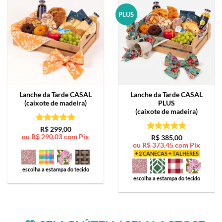
PLUS
Lanche da Tarde
CASAL
Lanche da Tarde
CASAL
(caixote de madeira)
PLUS
(caixote de madeira)
Avaliação
5
R$
299,00
ou
R$
290,03
com Pix
de 5
Avaliação
5
R$
385,00
ou
R$
373,45
com Pix
de 5
+ 2 CANECAS + TALHERES
escolha a estampa do tecido
escolha a estampa do tecido