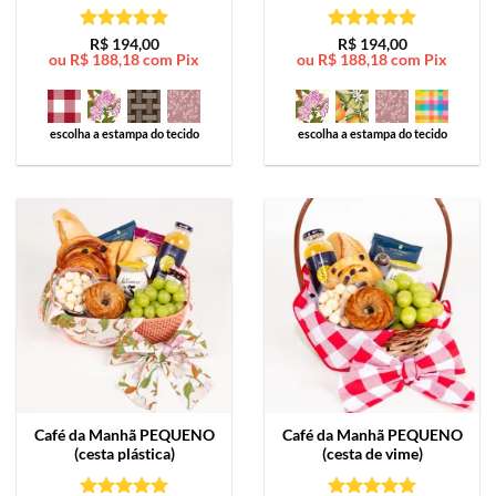
Avaliação
5
Avaliação
5
R$
194,00
R$
194,00
ou
R$
188,18
com Pix
ou
R$
188,18
com Pix
de 5
de 5
escolha a estampa do tecido
escolha a estampa do tecido
Café da Manhã
PEQUENO
Café da Manhã
PEQUENO
(cesta plástica)
(cesta de vime)