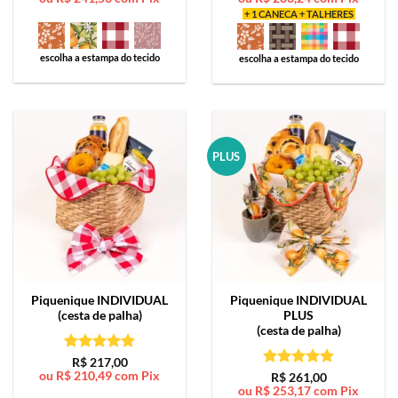
+ 1 CANECA + TALHERES
escolha a estampa do tecido
escolha a estampa do tecido
PLUS
Piquenique
INDIVIDUAL
Piquenique
INDIVIDUAL
(cesta de palha)
PLUS
(cesta de palha)
Avaliação
5
R$
217,00
ou
R$
210,49
com Pix
de 5
Avaliação
5
R$
261,00
ou
R$
253,17
com Pix
de 5