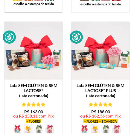
escolha a estampa do tecido
escolha a estampa do tecido
Lata
SEM GLÚTEN & SEM
Lata
SEM GLÚTEN & SEM
LACTOSE*
LACTOSE* PLUS
(lata cartonada)
(lata cartonada)
Avaliação
5
Avaliação
5
R$
163,00
R$
188,00
ou
R$
158,11
com Pix
ou
R$
182,36
com Pix
de 5
de 5
+ FLORES
+ FLORES + 1 CANECA