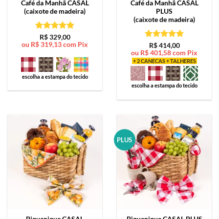
Café da Manhã
CASAL
Café da Manhã
CASAL
(caixote de madeira)
PLUS
(caixote de madeira)
Avaliação
5
R$
329,00
ou
R$
319,13
com Pix
de 5
Avaliação
5
R$
414,00
ou
R$
401,58
com Pix
de 5
+ 2 CANECAS + TALHERES
escolha a estampa do tecido
escolha a estampa do tecido
PLUS
Piquenique
CASAL
Piquenique
CASAL PLUS