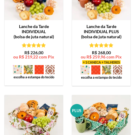
Lanche da Tarde
Lanche da Tarde
INDIVIDUAL
INDIVIDUAL PLUS
(bolsa de juta natural)
(bolsa de juta natural)
Avaliação
5
Avaliação
5
R$
226,00
R$
268,00
ou
R$
219,22
com Pix
ou
R$
259,96
com Pix
de 5
de 5
+ 1 CANECA + TALHERES
escolha a estampa do tecido
escolha a estampa do tecido
PLUS