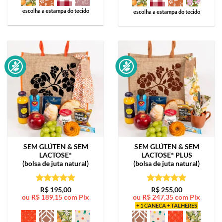
escolha a estampa do tecido
escolha a estampa do tecido
SEM GLÚTEN & SEM
SEM GLÚTEN & SEM
LACTOSE*
LACTOSE*
PLUS
(bolsa de juta natural)
(bolsa de juta natural)
Avaliação
5
Avaliação
5
R$
195,00
R$
255,00
ou
R$
189,15
com Pix
ou
R$
247,35
com Pix
de 5
de 5
+ 1 CANECA + TALHERES