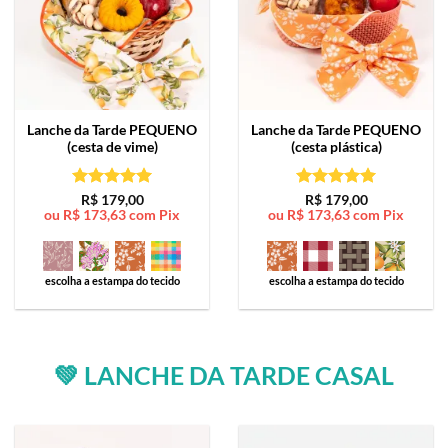
Lanche da Tarde
PEQUENO
Lanche da Tarde
PEQUENO
(cesta de vime)
(cesta plástica)
Avaliação
5
Avaliação
5
R$
179,00
R$
179,00
ou
R$
173,63
com Pix
ou
R$
173,63
com Pix
de 5
de 5
escolha a estampa do tecido
escolha a estampa do tecido
💚 LANCHE DA TARDE CASAL