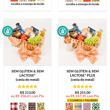
escolha a estampa do tecido
escolha a estampa do tecido
SEM GLÚTEN & SEM
SEM GLÚTEN & SEM
LACTOSE*
LACTOSE*
PLUS
(cesta de metal)
(cesta de metal)
Avaliação
5
Avaliação
5
R$
213,00
R$
255,00
ou
R$
206,61
com Pix
ou
R$
247,35
com Pix
de 5
de 5
+ 1 CANECA + TALHERES