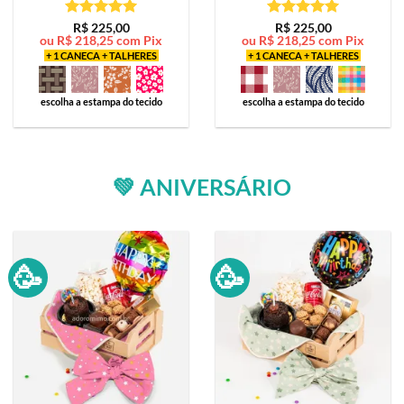
Avaliação
5
Avaliação
5
R$
225,00
R$
225,00
ou
R$
218,25
com Pix
ou
R$
218,25
com Pix
de 5
de 5
+ 1 CANECA + TALHERES
+ 1 CANECA + TALHERES
escolha a estampa do tecido
escolha a estampa do tecido
💚 ANIVERSÁRIO
🥳
🥳