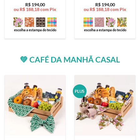
Avaliação
5
Avaliação
5
R$
194,00
R$
194,00
ou
R$
188,18
com Pix
ou
R$
188,18
com Pix
de 5
de 5
escolha a estampa do tecido
escolha a estampa do tecido
💚 CAFÉ DA MANHÃ CASAL
PLUS