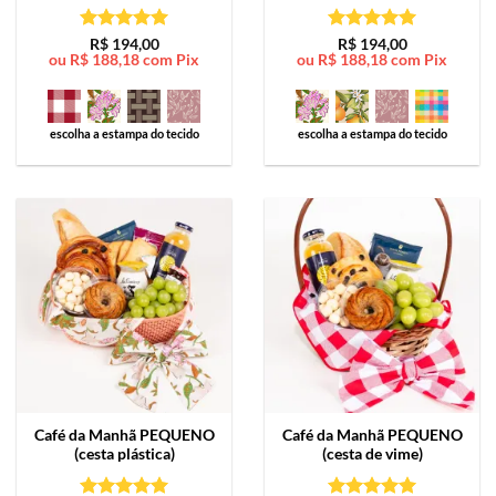
Avaliação
5
Avaliação
5
R$
194,00
R$
194,00
ou
R$
188,18
com Pix
ou
R$
188,18
com Pix
de 5
de 5
escolha a estampa do tecido
escolha a estampa do tecido
Café da Manhã
PEQUENO
Café da Manhã
PEQUENO
(cesta plástica)
(cesta de vime)