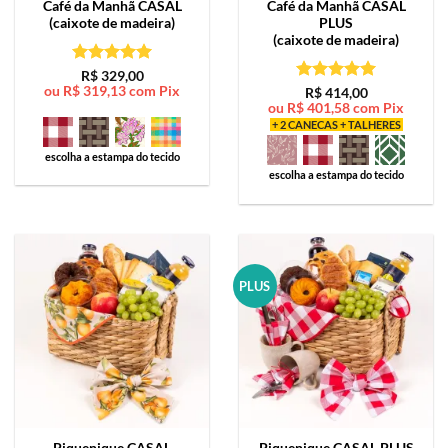
Café da Manhã
CASAL
Café da Manhã
CASAL
(caixote de madeira)
PLUS
(caixote de madeira)
Avaliação
5
R$
329,00
ou
R$
319,13
com Pix
de 5
Avaliação
5
R$
414,00
ou
R$
401,58
com Pix
de 5
+ 2 CANECAS + TALHERES
escolha a estampa do tecido
escolha a estampa do tecido
PLUS
Piquenique
CASAL
Piquenique
CASAL PLUS