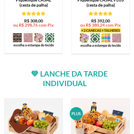
(cesta de palha)
(cesta de palha)
Avaliação
5
Avaliação
5
R$
308,00
R$
392,00
ou
R$
298,76
com Pix
ou
R$
380,24
com Pix
de 5
de 5
+ 2 CANECAS + TALHERES
escolha a estampa do tecido
escolha a estampa do tecido
💚 LANCHE DA TARDE
INDIVIDUAL
PLUS