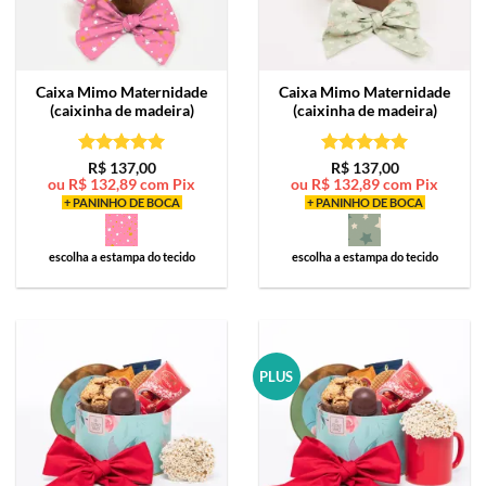
Caixa Mimo
Maternidade
Caixa Mimo
Maternidade
(caixinha de madeira)
(caixinha de madeira)
Avaliação
5
Avaliação
5
R$
137,00
R$
137,00
ou
R$
132,89
com Pix
ou
R$
132,89
com Pix
de 5
de 5
+ PANINHO DE BOCA
+ PANINHO DE BOCA
escolha a estampa do tecido
escolha a estampa do tecido
PLUS