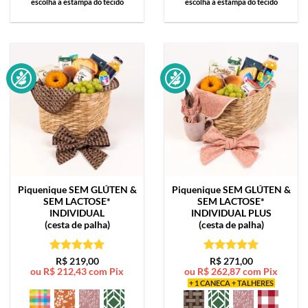
escolha a estampa do tecido
escolha a estampa do tecido
Piquenique SEM GLÚTEN &
Piquenique SEM GLÚTEN &
SEM LACTOSE*
SEM LACTOSE*
INDIVIDUAL
INDIVIDUAL PLUS
(cesta de palha)
(cesta de palha)
Avaliação
5
Avaliação
5
R$
219,00
R$
271,00
ou
R$
212,43
com Pix
ou
R$
262,87
com Pix
de 5
de 5
+ 1 CANECA + TALHERES