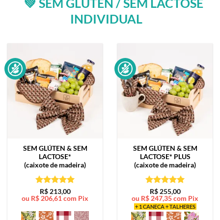
💚 SEM GLÚTEN / SEM LACTOSE
INDIVIDUAL
SEM GLÚTEN & SEM
SEM GLÚTEN & SEM
LACTOSE*
LACTOSE*
PLUS
(caixote de madeira)
(caixote de madeira)
Avaliação
5
Avaliação
5
R$
213,00
R$
255,00
ou
R$
206,61
com Pix
ou
R$
247,35
com Pix
de 5
de 5
+ 1 CANECA + TALHERES