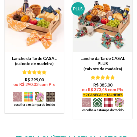
PLUS
Lanche da Tarde
CASAL
Lanche da Tarde
CASAL
(caixote de madeira)
PLUS
(caixote de madeira)
Avaliação
5
R$
299,00
ou
R$
290,03
com Pix
de 5
Avaliação
5
R$
385,00
ou
R$
373,45
com Pix
de 5
+ 2 CANECAS + TALHERES
escolha a estampa do tecido
escolha a estampa do tecido