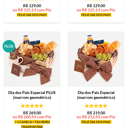
Avaliação
5
Avaliação
5
R$
129,00
R$
129,00
ou
R$
125,13
com Pix
ou
R$
125,13
com Pix
de 5
de 5
FELIZ DIA DOS PAIS!
FELIZ DIA DOS PAIS!
PLUS
Dia dos Pais Especial PLUS
Dia dos Pais Especial
(marrom geométrico)
(marrom geométrico)
Avaliação
5
Avaliação
5
R$
269,00
R$
219,00
ou
R$
260,93
com Pix
ou
R$
212,43
com Pix
de 5
de 5
+ 1 CANECA + TALHERES
FELIZ DIA DOS PAIS!
TRAMONTINA