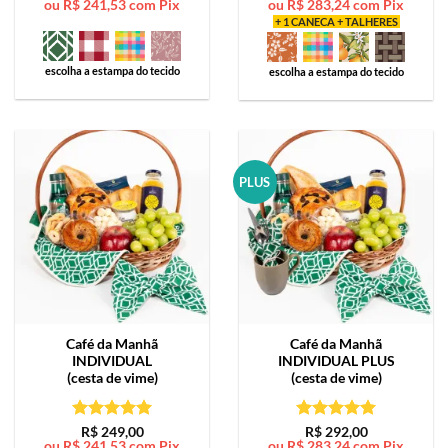
ou
R$
241,53
com Pix
ou
R$
283,24
com Pix
de 5
de 5
+ 1 CANECA + TALHERES
escolha a estampa do tecido
escolha a estampa do tecido
PLUS
Café da Manhã
Café da Manhã
INDIVIDUAL
INDIVIDUAL PLUS
(cesta de vime)
(cesta de vime)
Avaliação
5
Avaliação
5
R$
249,00
R$
292,00
ou
R$
241,53
com Pix
ou
R$
283,24
com Pix
de 5
de 5