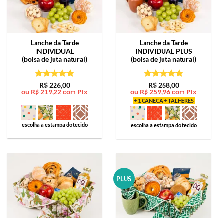
Lanche da Tarde
Lanche da Tarde
INDIVIDUAL
INDIVIDUAL PLUS
(bolsa de juta natural)
(bolsa de juta natural)
Avaliação
5
Avaliação
5
R$
226,00
R$
268,00
ou
R$
219,22
com Pix
ou
R$
259,96
com Pix
de 5
de 5
+ 1 CANECA + TALHERES
escolha a estampa do tecido
escolha a estampa do tecido
PLUS