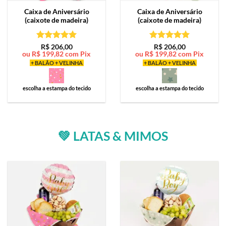
Caixa de
Aniversário
Caixa de
Aniversário
(caixote de madeira)
(caixote de madeira)
Avaliação
5
Avaliação
5
R$
206,00
R$
206,00
ou
R$
199,82
com Pix
ou
R$
199,82
com Pix
de 5
de 5
+ BALÃO + VELINHA
+ BALÃO + VELINHA
escolha a estampa do tecido
escolha a estampa do tecido
💚 LATAS & MIMOS