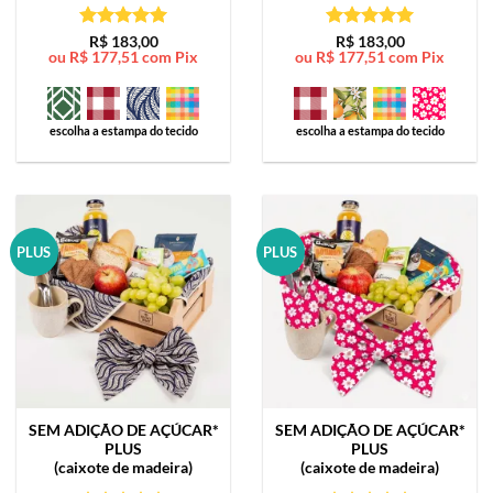
Avaliação
5
Avaliação
5
R$
183,00
R$
183,00
ou
R$
177,51
com Pix
ou
R$
177,51
com Pix
de 5
de 5
escolha a estampa do tecido
escolha a estampa do tecido
PLUS
PLUS
SEM ADIÇÃO DE AÇÚCAR*
SEM ADIÇÃO DE AÇÚCAR*
PLUS
PLUS
(caixote de madeira)
(caixote de madeira)