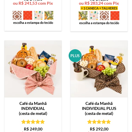
ou
R$
241,53
com Pix
ou
R$
283,24
com Pix
de 5
de 5
+ 1 CANECA + TALHERES
escolha a estampa do tecido
escolha a estampa do tecido
PLUS
Café da Manhã
Café da Manhã
INDIVIDUAL
INDIVIDUAL PLUS
(cesta de metal)
(cesta de metal)
Avaliação
5
Avaliação
5
R$
249,00
R$
292,00