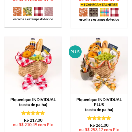
+ 1 CANECA + TALHERES
escolha a estampa do tecido
escolha a estampa do tecido
PLUS
Piquenique
INDIVIDUAL
Piquenique
INDIVIDUAL
(cesta de palha)
PLUS
(cesta de palha)
Avaliação
5
R$
217,00
ou
R$
210,49
com Pix
de 5
Avaliação
5
R$
261,00
ou
R$
253,17
com Pix
de 5