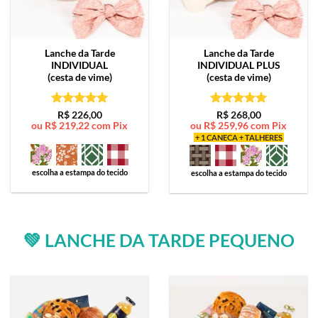
Lanche da Tarde
Lanche da Tarde
INDIVIDUAL
INDIVIDUAL PLUS
(cesta de vime)
(cesta de vime)
Avaliação
5
Avaliação
5
R$
226,00
R$
268,00
ou
R$
219,22
com Pix
ou
R$
259,96
com Pix
de 5
de 5
+ 1 CANECA + TALHERES
escolha a estampa do tecido
escolha a estampa do tecido
💚 LANCHE DA TARDE PEQUENO