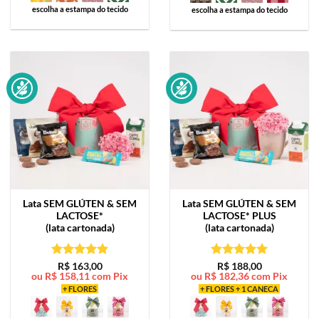
escolha a estampa do tecido
escolha a estampa do tecido
Lata
SEM GLÚTEN & SEM
Lata
SEM GLÚTEN & SEM
LACTOSE*
LACTOSE* PLUS
(lata cartonada)
(lata cartonada)
Avaliação
5
Avaliação
5
R$
163,00
R$
188,00
ou
R$
158,11
com Pix
ou
R$
182,36
com Pix
de 5
de 5
+ FLORES
+ FLORES + 1 CANECA