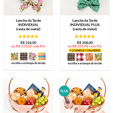
Lanche da Tarde
Lanche da Tarde
INDIVIDUAL
INDIVIDUAL PLUS
(cesta de metal)
(cesta de metal)
Avaliação
5
Avaliação
5
R$
226,00
R$
268,00
ou
R$
219,22
com Pix
ou
R$
259,96
com Pix
de 5
de 5
+ 1 CANECA + TALHERES
escolha a estampa do tecido
escolha a estampa do tecido
PLUS