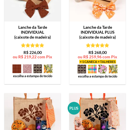
Lanche da Tarde
Lanche da Tarde
INDIVIDUAL
INDIVIDUAL PLUS
(caixote de madeira)
(caixote de madeira)
Avaliação
5
Avaliação
5
R$
226,00
R$
268,00
ou
R$
219,22
com Pix
ou
R$
259,96
com Pix
de 5
de 5
+ 1 CANECA + TALHERES
escolha a estampa do tecido
escolha a estampa do tecido
PLUS