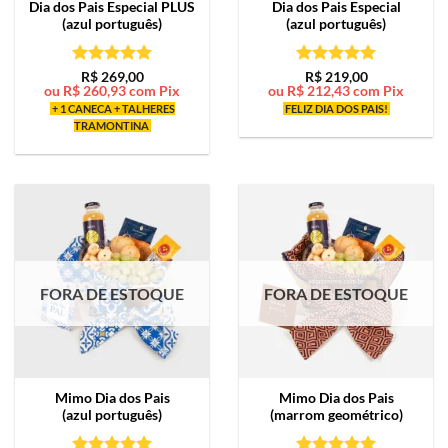
Dia dos Pais Especial PLUS
Dia dos Pais Especial
(azul português)
(azul português)
Avaliação
5
Avaliação
5
R$
269,00
R$
219,00
ou
R$
260,93
com Pix
ou
R$
212,43
com Pix
de 5
de 5
+ 1 CANECA + TALHERES
FELIZ DIA DOS PAIS!
TRAMONTINA
FORA DE ESTOQUE
FORA DE ESTOQUE
Mimo
Dia dos Pais
Mimo
Dia dos Pais
(azul português)
(marrom geométrico)