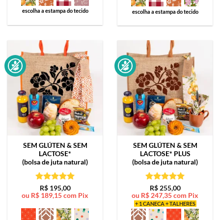
escolha a estampa do tecido
escolha a estampa do tecido
SEM GLÚTEN & SEM
SEM GLÚTEN & SEM
LACTOSE*
LACTOSE*
PLUS
(bolsa de juta natural)
(bolsa de juta natural)
Avaliação
5
Avaliação
5
R$
195,00
R$
255,00
ou
R$
189,15
com Pix
ou
R$
247,35
com Pix
de 5
de 5
+ 1 CANECA + TALHERES