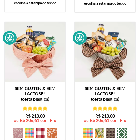
escolha a estampa do tecido
escolha a estampa do tecido
SEM GLÚTEN & SEM
SEM GLÚTEN & SEM
LACTOSE*
LACTOSE*
(cesta plástica)
(cesta plástica)
Avaliação
5
Avaliação
5
R$
213,00
R$
213,00
ou
R$
206,61
com Pix
ou
R$
206,61
com Pix
de 5
de 5