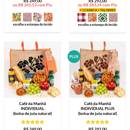
Avaliação
5
Avaliação
5
R$
249,00
R$
292,00
ou
R$
241,53
com Pix
ou
R$
283,24
com Pix
de 5
de 5
+ 1 CANECA + TALHERES
escolha a estampa do tecido
escolha a estampa do tecido
PLUS
Café da Manhã
Café da Manhã
INDIVIDUAL
INDIVIDUAL PLUS
(bolsa de juta natural)
(bolsa de juta natural)
Avaliação
5
Avaliação
5
R$
249,00
R$
292,00