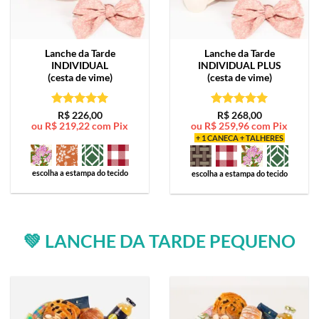
Lanche da Tarde
Lanche da Tarde
INDIVIDUAL
INDIVIDUAL PLUS
(cesta de vime)
(cesta de vime)
Avaliação
5
Avaliação
5
R$
226,00
R$
268,00
ou
R$
219,22
com Pix
ou
R$
259,96
com Pix
de 5
de 5
+ 1 CANECA + TALHERES
escolha a estampa do tecido
escolha a estampa do tecido
💚 LANCHE DA TARDE PEQUENO