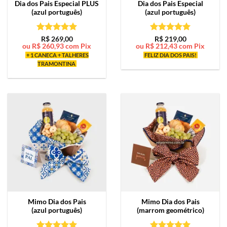
Dia dos Pais Especial PLUS
Dia dos Pais Especial
(azul português)
(azul português)
Avaliação
5
Avaliação
5
R$
269,00
R$
219,00
ou
R$
260,93
com Pix
ou
R$
212,43
com Pix
de 5
de 5
+ 1 CANECA + TALHERES
FELIZ DIA DOS PAIS!
TRAMONTINA
Mimo
Dia dos Pais
Mimo
Dia dos Pais
(azul português)
(marrom geométrico)