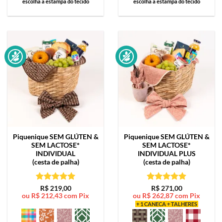
escolha a estampa do tecido
escolha a estampa do tecido
Piquenique SEM GLÚTEN &
Piquenique SEM GLÚTEN &
SEM LACTOSE*
SEM LACTOSE*
INDIVIDUAL
INDIVIDUAL PLUS
(cesta de palha)
(cesta de palha)
Avaliação
5
Avaliação
5
R$
219,00
R$
271,00
ou
R$
212,43
com Pix
ou
R$
262,87
com Pix
de 5
de 5
+ 1 CANECA + TALHERES