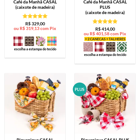
Café da Manhã
CASAL
Café da Manhã
CASAL
(caixote de madeira)
PLUS
(caixote de madeira)
Avaliação
5
R$
329,00
ou
R$
319,13
com Pix
de 5
Avaliação
5
R$
414,00
ou
R$
401,58
com Pix
de 5
+ 2 CANECAS + TALHERES
escolha a estampa do tecido
escolha a estampa do tecido
PLUS
Piquenique
CASAL
Piquenique
CASAL PLUS