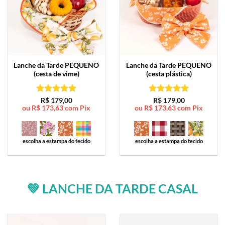
Lanche da Tarde
PEQUENO
Lanche da Tarde
PEQUENO
(cesta de vime)
(cesta plástica)
Avaliação
5
Avaliação
5
R$
179,00
R$
179,00
ou
R$
173,63
com Pix
ou
R$
173,63
com Pix
de 5
de 5
escolha a estampa do tecido
escolha a estampa do tecido
💚 LANCHE DA TARDE CASAL