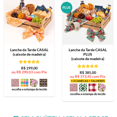
PLUS
Lanche da Tarde
CASAL
Lanche da Tarde
CASAL
(caixote de madeira)
PLUS
(caixote de madeira)
Avaliação
5
R$
299,00
ou
R$
290,03
com Pix
de 5
Avaliação
5
R$
385,00
ou
R$
373,45
com Pix
de 5
+ 2 CANECAS + TALHERES
escolha a estampa do tecido
escolha a estampa do tecido