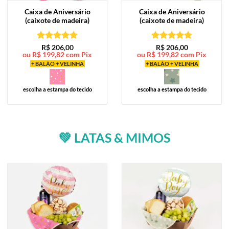
Caixa de
Aniversário
Caixa de
Aniversário
(caixote de madeira)
(caixote de madeira)
Avaliação
5
Avaliação
5
R$
206,00
R$
206,00
ou
R$
199,82
com Pix
ou
R$
199,82
com Pix
de 5
de 5
+ BALÃO + VELINHA
+ BALÃO + VELINHA
escolha a estampa do tecido
escolha a estampa do tecido
💚 LATAS & MIMOS