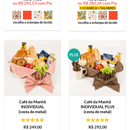
ou
R$
241,53
com Pix
ou
R$
283,24
com Pix
de 5
de 5
+ 1 CANECA + TALHERES
escolha a estampa do tecido
escolha a estampa do tecido
PLUS
Café da Manhã
Café da Manhã
INDIVIDUAL
INDIVIDUAL PLUS
(cesta de metal)
(cesta de metal)
Avaliação
5
Avaliação
5
R$
249,00
R$
292,00