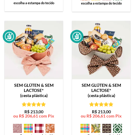
escolha a estampa do tecido
escolha a estampa do tecido
SEM GLÚTEN & SEM
SEM GLÚTEN & SEM
LACTOSE*
LACTOSE*
(cesta plástica)
(cesta plástica)
Avaliação
5
Avaliação
5
R$
213,00
R$
213,00
ou
R$
206,61
com Pix
ou
R$
206,61
com Pix
de 5
de 5