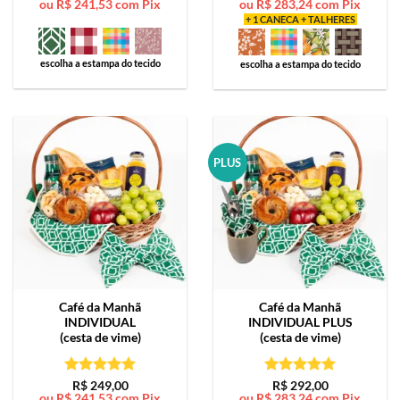
ou
R$
241,53
com Pix
ou
R$
283,24
com Pix
de 5
de 5
+ 1 CANECA + TALHERES
escolha a estampa do tecido
escolha a estampa do tecido
PLUS
Café da Manhã
Café da Manhã
INDIVIDUAL
INDIVIDUAL PLUS
(cesta de vime)
(cesta de vime)
Avaliação
5
Avaliação
5
R$
249,00
R$
292,00
ou
R$
241,53
com Pix
ou
R$
283,24
com Pix
de 5
de 5