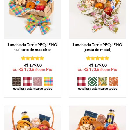
Lanche da Tarde
PEQUENO
Lanche da Tarde
PEQUENO
(caixote de madeira)
(cesta de metal)
Avaliação
5
Avaliação
5
R$
179,00
R$
179,00
ou
R$
173,63
com Pix
ou
R$
173,63
com Pix
de 5
de 5
escolha a estampa do tecido
escolha a estampa do tecido