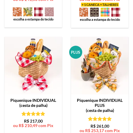
+ 1 CANECA + TALHERES
escolha a estampa do tecido
escolha a estampa do tecido
PLUS
Piquenique
INDIVIDUAL
Piquenique
INDIVIDUAL
(cesta de palha)
PLUS
(cesta de palha)
Avaliação
5
R$
217,00
ou
R$
210,49
com Pix
de 5
Avaliação
5
R$
261,00
ou
R$
253,17
com Pix
de 5