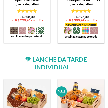
(cesta de palha)
(cesta de palha)
Avaliação
5
Avaliação
5
R$
308,00
R$
392,00
ou
R$
298,76
com Pix
ou
R$
380,24
com Pix
de 5
de 5
+ 2 CANECAS + TALHERES
escolha a estampa do tecido
escolha a estampa do tecido
💚 LANCHE DA TARDE
INDIVIDUAL
PLUS