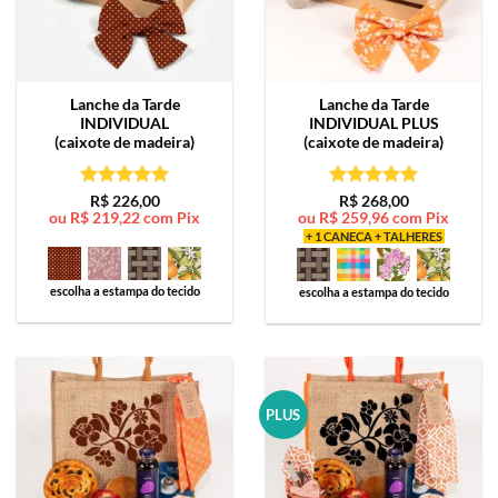
Lanche da Tarde
Lanche da Tarde
INDIVIDUAL
INDIVIDUAL PLUS
(caixote de madeira)
(caixote de madeira)
Avaliação
5
Avaliação
5
R$
226,00
R$
268,00
ou
R$
219,22
com Pix
ou
R$
259,96
com Pix
de 5
de 5
+ 1 CANECA + TALHERES
escolha a estampa do tecido
escolha a estampa do tecido
PLUS