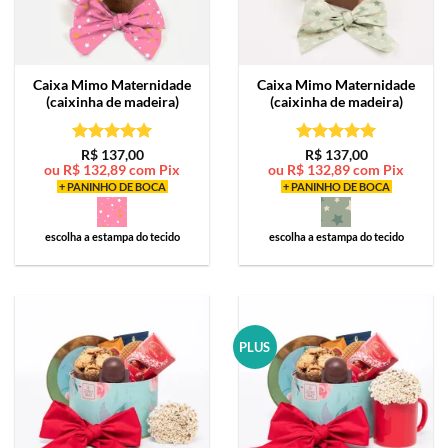
Caixa Mimo
Maternidade
Caixa Mimo
Maternidade
(caixinha de madeira)
(caixinha de madeira)
Avaliação
5
Avaliação
5
R$
137,00
R$
137,00
ou
R$
132,89
com Pix
ou
R$
132,89
com Pix
de 5
de 5
+ PANINHO DE BOCA
+ PANINHO DE BOCA
escolha a estampa do tecido
escolha a estampa do tecido
PLUS