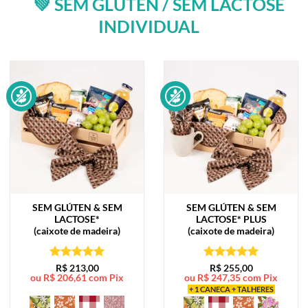
💚 SEM GLÚTEN / SEM LACTOSE
INDIVIDUAL
SEM GLÚTEN & SEM
SEM GLÚTEN & SEM
LACTOSE*
LACTOSE*
PLUS
(caixote de madeira)
(caixote de madeira)
Avaliação
5
Avaliação
5
R$
213,00
R$
255,00
ou
R$
206,61
com Pix
ou
R$
247,35
com Pix
de 5
de 5
+ 1 CANECA + TALHERES