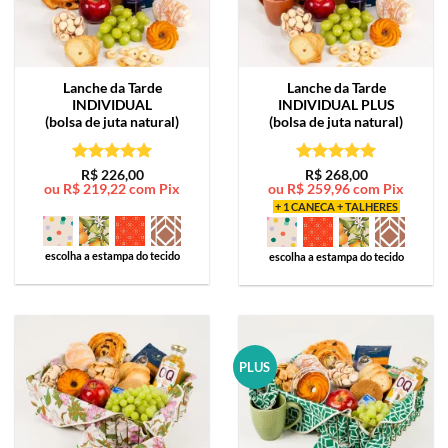
Lanche da Tarde
Lanche da Tarde
INDIVIDUAL
INDIVIDUAL PLUS
(bolsa de juta natural)
(bolsa de juta natural)
Avaliação
5
Avaliação
5
R$
226,00
R$
268,00
ou
R$
219,22
com Pix
ou
R$
259,96
com Pix
de 5
de 5
+ 1 CANECA + TALHERES
escolha a estampa do tecido
escolha a estampa do tecido
PLUS