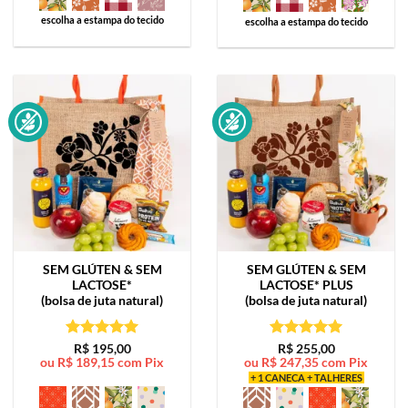
escolha a estampa do tecido
escolha a estampa do tecido
SEM GLÚTEN & SEM
SEM GLÚTEN & SEM
LACTOSE*
LACTOSE*
PLUS
(bolsa de juta natural)
(bolsa de juta natural)
Avaliação
5
Avaliação
5
R$
195,00
R$
255,00
ou
R$
189,15
com Pix
ou
R$
247,35
com Pix
de 5
de 5
+ 1 CANECA + TALHERES