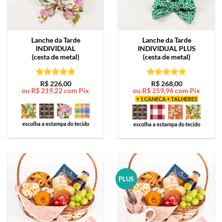
Lanche da Tarde
Lanche da Tarde
INDIVIDUAL
INDIVIDUAL PLUS
(cesta de metal)
(cesta de metal)
Avaliação
5
Avaliação
5
R$
226,00
R$
268,00
ou
R$
219,22
com Pix
ou
R$
259,96
com Pix
de 5
de 5
+ 1 CANECA + TALHERES
escolha a estampa do tecido
escolha a estampa do tecido
PLUS