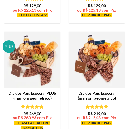
Avaliação
5
Avaliação
5
R$
129,00
R$
129,00
ou
R$
125,13
com Pix
ou
R$
125,13
com Pix
de 5
de 5
FELIZ DIA DOS PAIS!
FELIZ DIA DOS PAIS!
PLUS
Dia dos Pais Especial PLUS
Dia dos Pais Especial
(marrom geométrico)
(marrom geométrico)
Avaliação
5
Avaliação
5
R$
269,00
R$
219,00
ou
R$
260,93
com Pix
ou
R$
212,43
com Pix
de 5
de 5
+ 1 CANECA + TALHERES
FELIZ DIA DOS PAIS!
TRAMONTINA