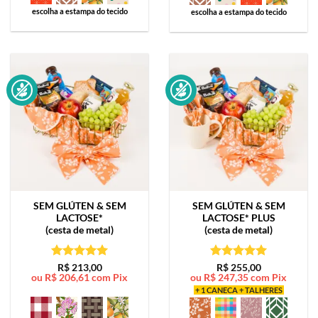
escolha a estampa do tecido
escolha a estampa do tecido
SEM GLÚTEN & SEM
SEM GLÚTEN & SEM
LACTOSE*
LACTOSE*
PLUS
(cesta de metal)
(cesta de metal)
Avaliação
5
Avaliação
5
R$
213,00
R$
255,00
ou
R$
206,61
com Pix
ou
R$
247,35
com Pix
de 5
de 5
+ 1 CANECA + TALHERES