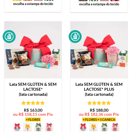
escolha a estampa do tecido
escolha a estampa do tecido
Lata
SEM GLÚTEN & SEM
Lata
SEM GLÚTEN & SEM
LACTOSE*
LACTOSE* PLUS
(lata cartonada)
(lata cartonada)
Avaliação
5
Avaliação
5
R$
163,00
R$
188,00
ou
R$
158,11
com Pix
ou
R$
182,36
com Pix
de 5
de 5
+ FLORES
+ FLORES + 1 CANECA