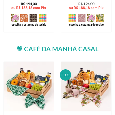
Avaliação
5
Avaliação
5
R$
194,00
R$
194,00
ou
R$
188,18
com Pix
ou
R$
188,18
com Pix
de 5
de 5
escolha a estampa do tecido
escolha a estampa do tecido
💚 CAFÉ DA MANHÃ CASAL
PLUS