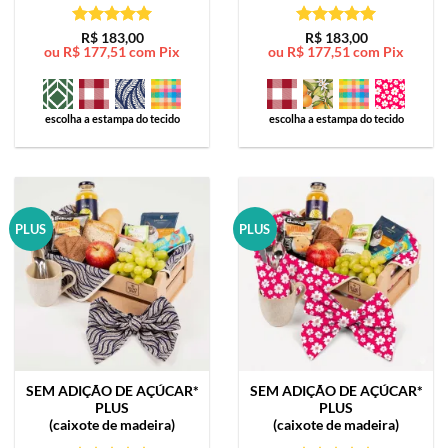
Avaliação
5
Avaliação
5
R$
183,00
R$
183,00
ou
R$
177,51
com Pix
ou
R$
177,51
com Pix
de 5
de 5
escolha a estampa do tecido
escolha a estampa do tecido
PLUS
PLUS
SEM ADIÇÃO DE AÇÚCAR*
SEM ADIÇÃO DE AÇÚCAR*
PLUS
PLUS
(caixote de madeira)
(caixote de madeira)