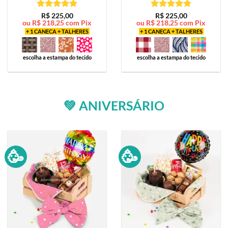
Avaliação
5
Avaliação
5
R$
225,00
R$
225,00
ou
R$
218,25
com Pix
ou
R$
218,25
com Pix
de 5
de 5
+ 1 CANECA + TALHERES
+ 1 CANECA + TALHERES
escolha a estampa do tecido
escolha a estampa do tecido
💚 ANIVERSÁRIO
🥳
🥳