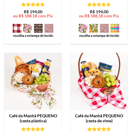
Avaliação
5
Avaliação
5
R$
194,00
R$
194,00
ou
R$
188,18
com Pix
ou
R$
188,18
com Pix
de 5
de 5
escolha a estampa do tecido
escolha a estampa do tecido
Café da Manhã
PEQUENO
Café da Manhã
PEQUENO
(cesta plástica)
(cesta de vime)