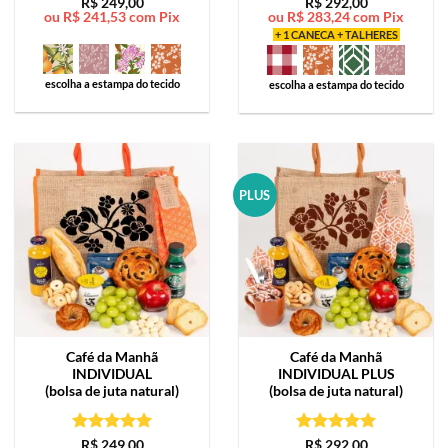
Avaliação
5
Avaliação
5
R$
249,00
R$
292,00
ou
R$
241,53
com Pix
ou
R$
283,24
com Pix
de 5
de 5
+ 1 CANECA + TALHERES
escolha a estampa do tecido
escolha a estampa do tecido
PLUS
Café da Manhã
Café da Manhã
INDIVIDUAL
INDIVIDUAL PLUS
(bolsa de juta natural)
(bolsa de juta natural)
Avaliação
5
Avaliação
5
R$
249,00
R$
292,00