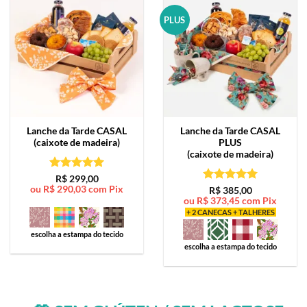
PLUS
Lanche da Tarde
CASAL
Lanche da Tarde
CASAL
(caixote de madeira)
PLUS
(caixote de madeira)
Avaliação
5
R$
299,00
ou
R$
290,03
com Pix
de 5
Avaliação
5
R$
385,00
ou
R$
373,45
com Pix
de 5
+ 2 CANECAS + TALHERES
escolha a estampa do tecido
escolha a estampa do tecido