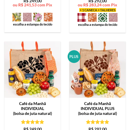
Avaliação
5
Avaliação
5
R$
249,00
R$
292,00
ou
R$
241,53
com Pix
ou
R$
283,24
com Pix
de 5
de 5
+ 1 CANECA + TALHERES
escolha a estampa do tecido
escolha a estampa do tecido
PLUS
Café da Manhã
Café da Manhã
INDIVIDUAL
INDIVIDUAL PLUS
(bolsa de juta natural)
(bolsa de juta natural)
Avaliação
5
Avaliação
5
R$
249,00
R$
292,00