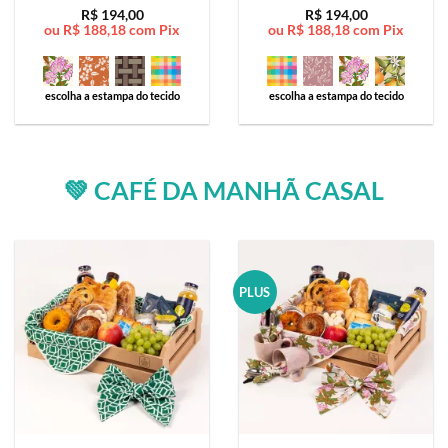
Avaliação
5
Avaliação
5
R$
194,00
R$
194,00
ou
R$
188,18
com Pix
ou
R$
188,18
com Pix
de 5
de 5
escolha a estampa do tecido
escolha a estampa do tecido
💚 CAFÉ DA MANHÃ CASAL
PLUS