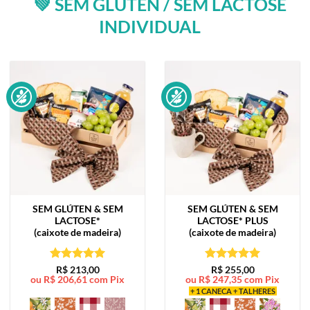
💚 SEM GLÚTEN / SEM LACTOSE
INDIVIDUAL
SEM GLÚTEN & SEM
SEM GLÚTEN & SEM
LACTOSE*
LACTOSE*
PLUS
(caixote de madeira)
(caixote de madeira)
Avaliação
5
Avaliação
5
R$
213,00
R$
255,00
ou
R$
206,61
com Pix
ou
R$
247,35
com Pix
de 5
de 5
+ 1 CANECA + TALHERES