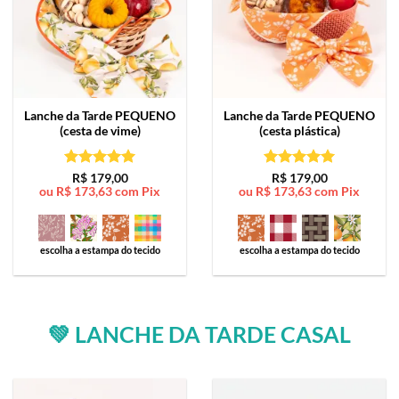
Lanche da Tarde
PEQUENO
Lanche da Tarde
PEQUENO
(cesta de vime)
(cesta plástica)
Avaliação
5
Avaliação
5
R$
179,00
R$
179,00
ou
R$
173,63
com Pix
ou
R$
173,63
com Pix
de 5
de 5
escolha a estampa do tecido
escolha a estampa do tecido
💚 LANCHE DA TARDE CASAL