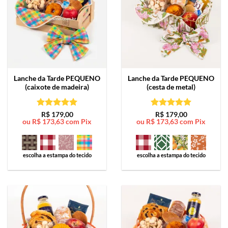
Lanche da Tarde
PEQUENO
Lanche da Tarde
PEQUENO
(caixote de madeira)
(cesta de metal)
Avaliação
5
Avaliação
5
R$
179,00
R$
179,00
ou
R$
173,63
com Pix
ou
R$
173,63
com Pix
de 5
de 5
escolha a estampa do tecido
escolha a estampa do tecido