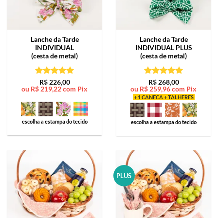
Lanche da Tarde
Lanche da Tarde
INDIVIDUAL
INDIVIDUAL PLUS
(cesta de metal)
(cesta de metal)
Avaliação
5
Avaliação
5
R$
226,00
R$
268,00
ou
R$
219,22
com Pix
ou
R$
259,96
com Pix
de 5
de 5
+ 1 CANECA + TALHERES
escolha a estampa do tecido
escolha a estampa do tecido
PLUS