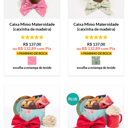
Caixa Mimo
Maternidade
Caixa Mimo
Maternidade
(caixinha de madeira)
(caixinha de madeira)
Avaliação
5
Avaliação
5
R$
137,00
R$
137,00
ou
R$
132,89
com Pix
ou
R$
132,89
com Pix
de 5
de 5
+ PANINHO DE BOCA
+ PANINHO DE BOCA
escolha a estampa do tecido
escolha a estampa do tecido
PLUS