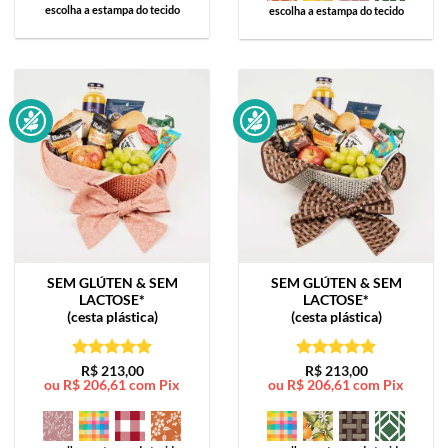
escolha a estampa do tecido
escolha a estampa do tecido
SEM GLÚTEN & SEM
SEM GLÚTEN & SEM
LACTOSE*
LACTOSE*
(cesta plástica)
(cesta plástica)
Avaliação
5
Avaliação
5
R$
213,00
R$
213,00
ou
R$
206,61
com Pix
ou
R$
206,61
com Pix
de 5
de 5