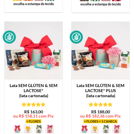
escolha a estampa do tecido
escolha a estampa do tecido
Lata
SEM GLÚTEN & SEM
Lata
SEM GLÚTEN & SEM
LACTOSE*
LACTOSE* PLUS
(lata cartonada)
(lata cartonada)
Avaliação
5
Avaliação
5
R$
163,00
R$
188,00
ou
R$
158,11
com Pix
ou
R$
182,36
com Pix
de 5
de 5
+ FLORES
+ FLORES + 1 CANECA