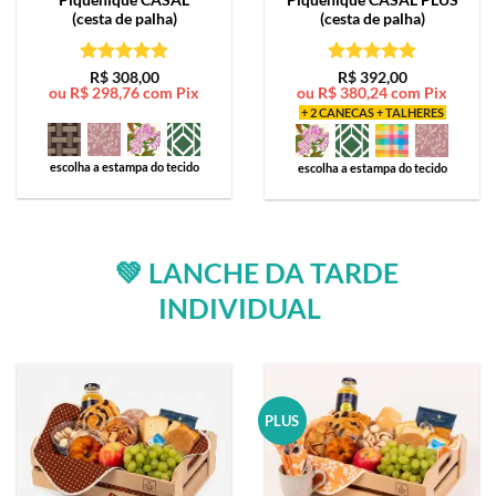
(cesta de palha)
(cesta de palha)
Avaliação
5
Avaliação
5
R$
308,00
R$
392,00
ou
R$
298,76
com Pix
ou
R$
380,24
com Pix
de 5
de 5
+ 2 CANECAS + TALHERES
escolha a estampa do tecido
escolha a estampa do tecido
💚 LANCHE DA TARDE
INDIVIDUAL
PLUS