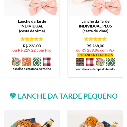
Lanche da Tarde
Lanche da Tarde
INDIVIDUAL
INDIVIDUAL PLUS
(cesta de vime)
(cesta de vime)
Avaliação
5
Avaliação
5
R$
226,00
R$
268,00
ou
R$
219,22
com Pix
ou
R$
259,96
com Pix
de 5
de 5
+ 1 CANECA + TALHERES
escolha a estampa do tecido
escolha a estampa do tecido
💚 LANCHE DA TARDE PEQUENO