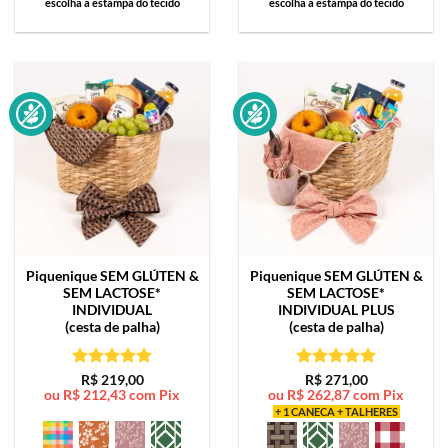
escolha a estampa do tecido
escolha a estampa do tecido
Piquenique SEM GLÚTEN &
Piquenique SEM GLÚTEN &
SEM LACTOSE*
SEM LACTOSE*
INDIVIDUAL
INDIVIDUAL PLUS
(cesta de palha)
(cesta de palha)
Avaliação
5
Avaliação
5
R$
219,00
R$
271,00
ou
R$
212,43
com Pix
ou
R$
262,87
com Pix
de 5
de 5
+ 1 CANECA + TALHERES