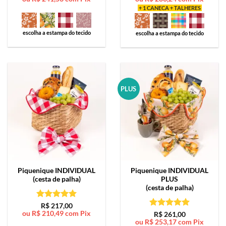
+ 1 CANECA + TALHERES
escolha a estampa do tecido
escolha a estampa do tecido
PLUS
Piquenique
INDIVIDUAL
Piquenique
INDIVIDUAL
(cesta de palha)
PLUS
(cesta de palha)
Avaliação
5
R$
217,00
ou
R$
210,49
com Pix
de 5
Avaliação
5
R$
261,00
ou
R$
253,17
com Pix
de 5