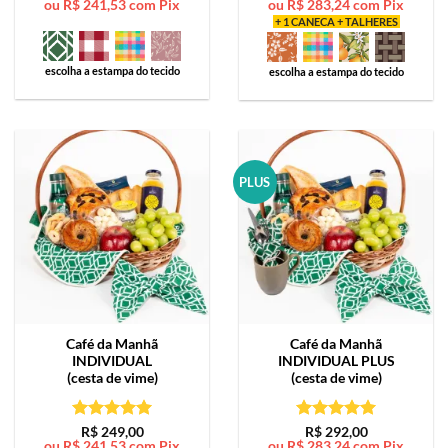
ou
R$
241,53
com Pix
ou
R$
283,24
com Pix
de 5
de 5
+ 1 CANECA + TALHERES
escolha a estampa do tecido
escolha a estampa do tecido
PLUS
Café da Manhã
Café da Manhã
INDIVIDUAL
INDIVIDUAL PLUS
(cesta de vime)
(cesta de vime)
Avaliação
5
Avaliação
5
R$
249,00
R$
292,00
ou
R$
241,53
com Pix
ou
R$
283,24
com Pix
de 5
de 5