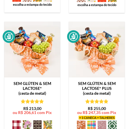
escolha a estampa do tecido
escolha a estampa do tecido
SEM GLÚTEN & SEM
SEM GLÚTEN & SEM
LACTOSE*
LACTOSE*
PLUS
(cesta de metal)
(cesta de metal)
Avaliação
5
Avaliação
5
R$
213,00
R$
255,00
ou
R$
206,61
com Pix
ou
R$
247,35
com Pix
de 5
de 5
+ 1 CANECA + TALHERES