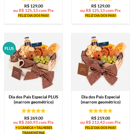
Avaliação
5
Avaliação
5
R$
129,00
R$
129,00
ou
R$
125,13
com Pix
ou
R$
125,13
com Pix
de 5
de 5
FELIZ DIA DOS PAIS!
FELIZ DIA DOS PAIS!
PLUS
Dia dos Pais Especial PLUS
Dia dos Pais Especial
(marrom geométrico)
(marrom geométrico)
Avaliação
5
Avaliação
5
R$
269,00
R$
219,00
ou
R$
260,93
com Pix
ou
R$
212,43
com Pix
de 5
de 5
+ 1 CANECA + TALHERES
FELIZ DIA DOS PAIS!
TRAMONTINA