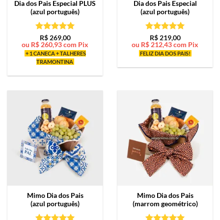
Dia dos Pais Especial PLUS
Dia dos Pais Especial
(azul português)
(azul português)
Avaliação
5
Avaliação
5
R$
269,00
R$
219,00
ou
R$
260,93
com Pix
ou
R$
212,43
com Pix
de 5
de 5
+ 1 CANECA + TALHERES
FELIZ DIA DOS PAIS!
TRAMONTINA
Mimo
Dia dos Pais
Mimo
Dia dos Pais
(azul português)
(marrom geométrico)