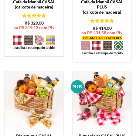
Café da Manhã
CASAL
Café da Manhã
CASAL
(caixote de madeira)
PLUS
(caixote de madeira)
Avaliação
5
R$
329,00
ou
R$
319,13
com Pix
de 5
Avaliação
5
R$
414,00
ou
R$
401,58
com Pix
de 5
+ 2 CANECAS + TALHERES
escolha a estampa do tecido
escolha a estampa do tecido
PLUS
Piquenique
CASAL
Piquenique
CASAL PLUS