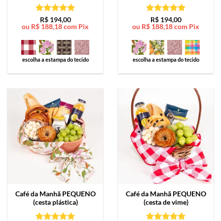
Avaliação
5
Avaliação
5
R$
194,00
R$
194,00
ou
R$
188,18
com Pix
ou
R$
188,18
com Pix
de 5
de 5
escolha a estampa do tecido
escolha a estampa do tecido
Café da Manhã
PEQUENO
Café da Manhã
PEQUENO
(cesta plástica)
(cesta de vime)