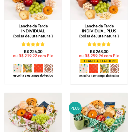
Lanche da Tarde
Lanche da Tarde
INDIVIDUAL
INDIVIDUAL PLUS
(bolsa de juta natural)
(bolsa de juta natural)
Avaliação
5
Avaliação
5
R$
226,00
R$
268,00
ou
R$
219,22
com Pix
ou
R$
259,96
com Pix
de 5
de 5
+ 1 CANECA + TALHERES
escolha a estampa do tecido
escolha a estampa do tecido
PLUS