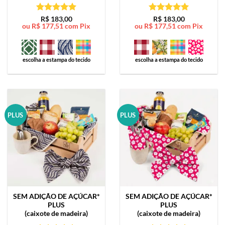
Avaliação
5
Avaliação
5
R$
183,00
R$
183,00
ou
R$
177,51
com Pix
ou
R$
177,51
com Pix
de 5
de 5
escolha a estampa do tecido
escolha a estampa do tecido
PLUS
PLUS
SEM ADIÇÃO DE AÇÚCAR*
SEM ADIÇÃO DE AÇÚCAR*
PLUS
PLUS
(caixote de madeira)
(caixote de madeira)