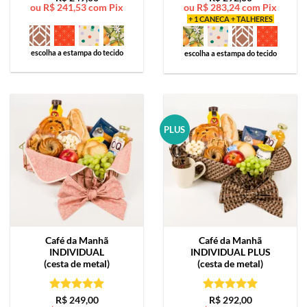
ou
R$
241,53
com Pix
ou
R$
283,24
com Pix
de 5
de 5
+ 1 CANECA + TALHERES
escolha a estampa do tecido
escolha a estampa do tecido
PLUS
Café da Manhã
Café da Manhã
INDIVIDUAL
INDIVIDUAL PLUS
(cesta de metal)
(cesta de metal)
Avaliação
5
Avaliação
5
R$
249,00
R$
292,00