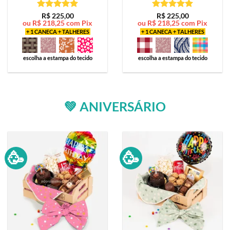
Avaliação
5
Avaliação
5
R$
225,00
R$
225,00
ou
R$
218,25
com Pix
ou
R$
218,25
com Pix
de 5
de 5
+ 1 CANECA + TALHERES
+ 1 CANECA + TALHERES
escolha a estampa do tecido
escolha a estampa do tecido
💚 ANIVERSÁRIO
🥳
🥳