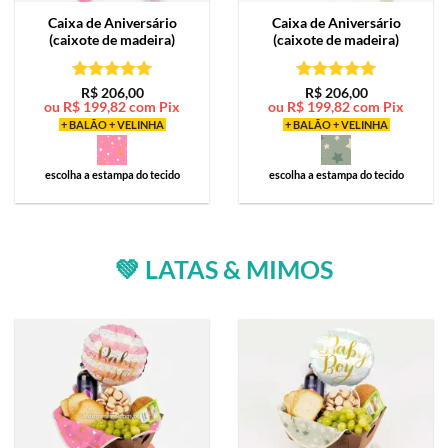
Caixa de
Aniversário
Caixa de
Aniversário
(caixote de madeira)
(caixote de madeira)
Avaliação
5
Avaliação
5
R$
206,00
R$
206,00
ou
R$
199,82
com Pix
ou
R$
199,82
com Pix
de 5
de 5
+ BALÃO + VELINHA
+ BALÃO + VELINHA
escolha a estampa do tecido
escolha a estampa do tecido
💚 LATAS & MIMOS