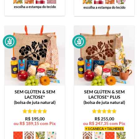
escolha a estampa do tecido
escolha a estampa do tecido
SEM GLÚTEN & SEM
SEM GLÚTEN & SEM
LACTOSE*
LACTOSE*
PLUS
(bolsa de juta natural)
(bolsa de juta natural)
Avaliação
5
Avaliação
5
R$
195,00
R$
255,00
ou
R$
189,15
com Pix
ou
R$
247,35
com Pix
de 5
de 5
+ 1 CANECA + TALHERES