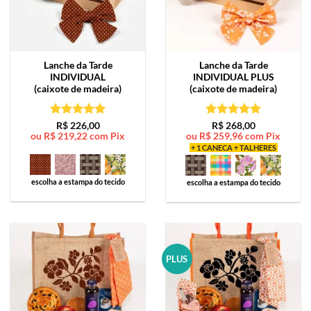
Lanche da Tarde
Lanche da Tarde
INDIVIDUAL
INDIVIDUAL PLUS
(caixote de madeira)
(caixote de madeira)
Avaliação
5
Avaliação
5
R$
226,00
R$
268,00
ou
R$
219,22
com Pix
ou
R$
259,96
com Pix
de 5
de 5
+ 1 CANECA + TALHERES
escolha a estampa do tecido
escolha a estampa do tecido
PLUS