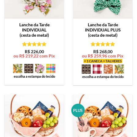
Lanche da Tarde
Lanche da Tarde
INDIVIDUAL
INDIVIDUAL PLUS
(cesta de metal)
(cesta de metal)
Avaliação
5
Avaliação
5
R$
226,00
R$
268,00
ou
R$
219,22
com Pix
ou
R$
259,96
com Pix
de 5
de 5
+ 1 CANECA + TALHERES
escolha a estampa do tecido
escolha a estampa do tecido
PLUS