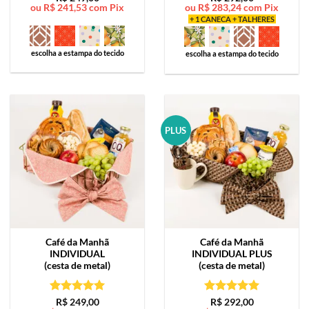
ou
R$
241,53
com Pix
ou
R$
283,24
com Pix
de 5
de 5
+ 1 CANECA + TALHERES
escolha a estampa do tecido
escolha a estampa do tecido
PLUS
Café da Manhã
Café da Manhã
INDIVIDUAL
INDIVIDUAL PLUS
(cesta de metal)
(cesta de metal)
Avaliação
5
Avaliação
5
R$
249,00
R$
292,00