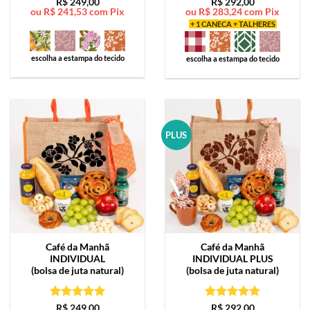
Avaliação
5
Avaliação
5
R$
249,00
R$
292,00
ou
R$
241,53
com Pix
ou
R$
283,24
com Pix
de 5
de 5
+ 1 CANECA + TALHERES
escolha a estampa do tecido
escolha a estampa do tecido
PLUS
Café da Manhã
Café da Manhã
INDIVIDUAL
INDIVIDUAL PLUS
(bolsa de juta natural)
(bolsa de juta natural)
Avaliação
5
Avaliação
5
R$
249,00
R$
292,00