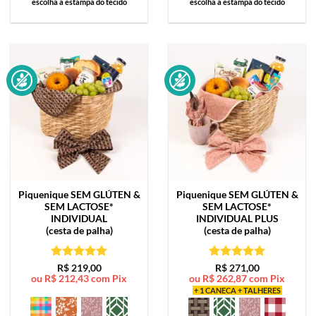
escolha a estampa do tecido
escolha a estampa do tecido
Piquenique SEM GLÚTEN &
Piquenique SEM GLÚTEN &
SEM LACTOSE*
SEM LACTOSE*
INDIVIDUAL
INDIVIDUAL PLUS
(cesta de palha)
(cesta de palha)
Avaliação
5
Avaliação
5
R$
219,00
R$
271,00
ou
R$
212,43
com Pix
ou
R$
262,87
com Pix
de 5
de 5
+ 1 CANECA + TALHERES