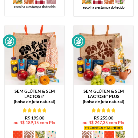
escolha a estampa do tecido
escolha a estampa do tecido
SEM GLÚTEN & SEM
SEM GLÚTEN & SEM
LACTOSE*
LACTOSE*
PLUS
(bolsa de juta natural)
(bolsa de juta natural)
Avaliação
5
Avaliação
5
R$
195,00
R$
255,00
ou
R$
189,15
com Pix
ou
R$
247,35
com Pix
de 5
de 5
+ 1 CANECA + TALHERES