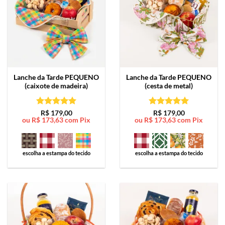
Lanche da Tarde
PEQUENO
Lanche da Tarde
PEQUENO
(caixote de madeira)
(cesta de metal)
Avaliação
5
Avaliação
5
R$
179,00
R$
179,00
ou
R$
173,63
com Pix
ou
R$
173,63
com Pix
de 5
de 5
escolha a estampa do tecido
escolha a estampa do tecido