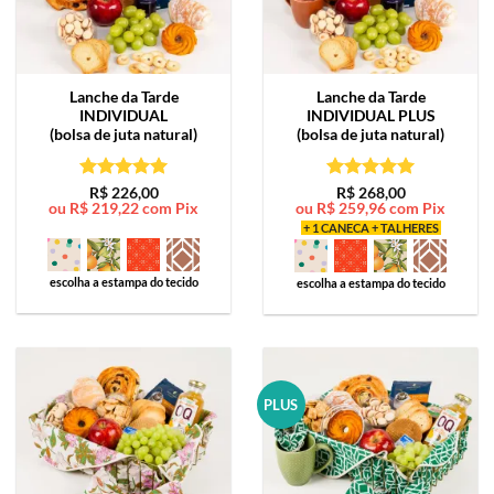
Lanche da Tarde
Lanche da Tarde
INDIVIDUAL
INDIVIDUAL PLUS
(bolsa de juta natural)
(bolsa de juta natural)
Avaliação
5
Avaliação
5
R$
226,00
R$
268,00
ou
R$
219,22
com Pix
ou
R$
259,96
com Pix
de 5
de 5
+ 1 CANECA + TALHERES
escolha a estampa do tecido
escolha a estampa do tecido
PLUS