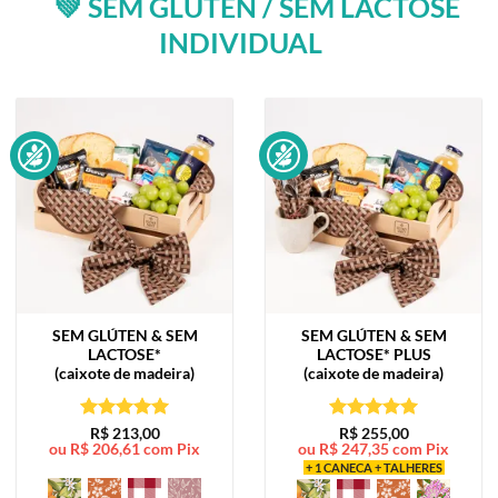
💚 SEM GLÚTEN / SEM LACTOSE
INDIVIDUAL
SEM GLÚTEN & SEM
SEM GLÚTEN & SEM
LACTOSE*
LACTOSE*
PLUS
(caixote de madeira)
(caixote de madeira)
Avaliação
5
Avaliação
5
R$
213,00
R$
255,00
ou
R$
206,61
com Pix
ou
R$
247,35
com Pix
de 5
de 5
+ 1 CANECA + TALHERES