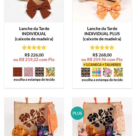
Lanche da Tarde
Lanche da Tarde
INDIVIDUAL
INDIVIDUAL PLUS
(caixote de madeira)
(caixote de madeira)
Avaliação
5
Avaliação
5
R$
226,00
R$
268,00
ou
R$
219,22
com Pix
ou
R$
259,96
com Pix
de 5
de 5
+ 1 CANECA + TALHERES
escolha a estampa do tecido
escolha a estampa do tecido
PLUS