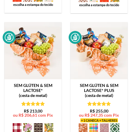
escolha a estampa do tecido
escolha a estampa do tecido
SEM GLÚTEN & SEM
SEM GLÚTEN & SEM
LACTOSE*
LACTOSE*
PLUS
(cesta de metal)
(cesta de metal)
Avaliação
5
Avaliação
5
R$
213,00
R$
255,00
ou
R$
206,61
com Pix
ou
R$
247,35
com Pix
de 5
de 5
+ 1 CANECA + TALHERES