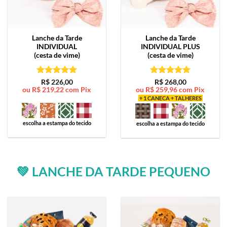
Lanche da Tarde
Lanche da Tarde
INDIVIDUAL
INDIVIDUAL PLUS
(cesta de vime)
(cesta de vime)
Avaliação
5
Avaliação
5
R$
226,00
R$
268,00
ou
R$
219,22
com Pix
ou
R$
259,96
com Pix
de 5
de 5
+ 1 CANECA + TALHERES
escolha a estampa do tecido
escolha a estampa do tecido
💚 LANCHE DA TARDE PEQUENO