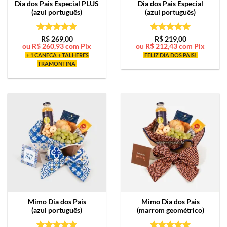
Dia dos Pais Especial PLUS
Dia dos Pais Especial
(azul português)
(azul português)
Avaliação
5
Avaliação
5
R$
269,00
R$
219,00
ou
R$
260,93
com Pix
ou
R$
212,43
com Pix
de 5
de 5
+ 1 CANECA + TALHERES
FELIZ DIA DOS PAIS!
TRAMONTINA
Mimo
Dia dos Pais
Mimo
Dia dos Pais
(azul português)
(marrom geométrico)