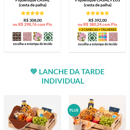
(cesta de palha)
(cesta de palha)
Avaliação
5
Avaliação
5
R$
308,00
R$
392,00
ou
R$
298,76
com Pix
ou
R$
380,24
com Pix
de 5
de 5
+ 2 CANECAS + TALHERES
escolha a estampa do tecido
escolha a estampa do tecido
💚 LANCHE DA TARDE
INDIVIDUAL
PLUS