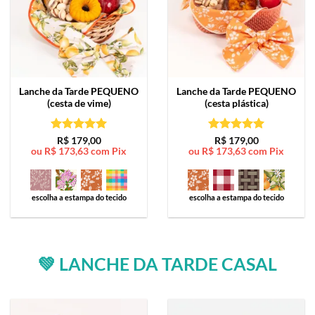
Lanche da Tarde
PEQUENO
Lanche da Tarde
PEQUENO
(cesta de vime)
(cesta plástica)
Avaliação
5
Avaliação
5
R$
179,00
R$
179,00
ou
R$
173,63
com Pix
ou
R$
173,63
com Pix
de 5
de 5
escolha a estampa do tecido
escolha a estampa do tecido
💚 LANCHE DA TARDE CASAL