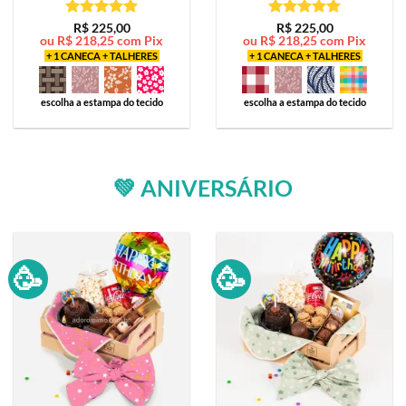
Avaliação
5
Avaliação
5
R$
225,00
R$
225,00
ou
R$
218,25
com Pix
ou
R$
218,25
com Pix
de 5
de 5
+ 1 CANECA + TALHERES
+ 1 CANECA + TALHERES
escolha a estampa do tecido
escolha a estampa do tecido
💚 ANIVERSÁRIO
🥳
🥳