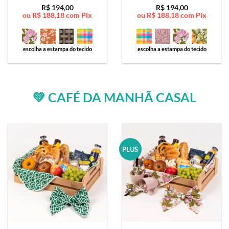
Avaliação
5
Avaliação
5
R$
194,00
R$
194,00
ou
R$
188,18
com Pix
ou
R$
188,18
com Pix
de 5
de 5
escolha a estampa do tecido
escolha a estampa do tecido
💚 CAFÉ DA MANHÃ CASAL
PLUS