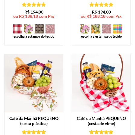
Avaliação
5
Avaliação
5
R$
194,00
R$
194,00
ou
R$
188,18
com Pix
ou
R$
188,18
com Pix
de 5
de 5
escolha a estampa do tecido
escolha a estampa do tecido
Café da Manhã
PEQUENO
Café da Manhã
PEQUENO
(cesta plástica)
(cesta de vime)