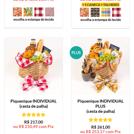
+ 1 CANECA + TALHERES
escolha a estampa do tecido
escolha a estampa do tecido
PLUS
Piquenique
INDIVIDUAL
Piquenique
INDIVIDUAL
(cesta de palha)
PLUS
(cesta de palha)
Avaliação
5
R$
217,00
ou
R$
210,49
com Pix
de 5
Avaliação
5
R$
261,00
ou
R$
253,17
com Pix
de 5