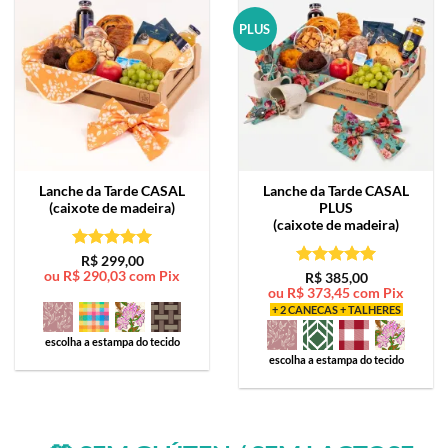
PLUS
Lanche da Tarde
CASAL
Lanche da Tarde
CASAL
(caixote de madeira)
PLUS
(caixote de madeira)
Avaliação
5
R$
299,00
ou
R$
290,03
com Pix
de 5
Avaliação
5
R$
385,00
ou
R$
373,45
com Pix
de 5
+ 2 CANECAS + TALHERES
escolha a estampa do tecido
escolha a estampa do tecido