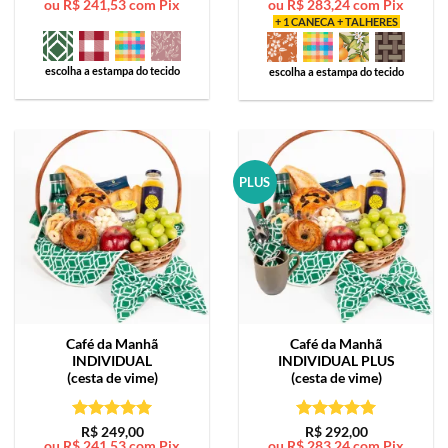
ou
R$
241,53
com Pix
ou
R$
283,24
com Pix
de 5
de 5
+ 1 CANECA + TALHERES
escolha a estampa do tecido
escolha a estampa do tecido
PLUS
Café da Manhã
Café da Manhã
INDIVIDUAL
INDIVIDUAL PLUS
(cesta de vime)
(cesta de vime)
Avaliação
5
Avaliação
5
R$
249,00
R$
292,00
ou
R$
241,53
com Pix
ou
R$
283,24
com Pix
de 5
de 5