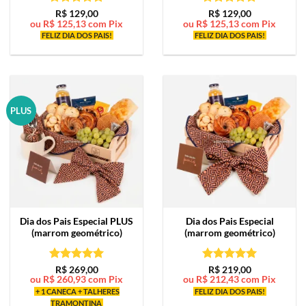
Avaliação
5
Avaliação
5
R$
129,00
R$
129,00
ou
R$
125,13
com Pix
ou
R$
125,13
com Pix
de 5
de 5
FELIZ DIA DOS PAIS!
FELIZ DIA DOS PAIS!
PLUS
Dia dos Pais Especial PLUS
Dia dos Pais Especial
(marrom geométrico)
(marrom geométrico)
Avaliação
5
Avaliação
5
R$
269,00
R$
219,00
ou
R$
260,93
com Pix
ou
R$
212,43
com Pix
de 5
de 5
+ 1 CANECA + TALHERES
FELIZ DIA DOS PAIS!
TRAMONTINA