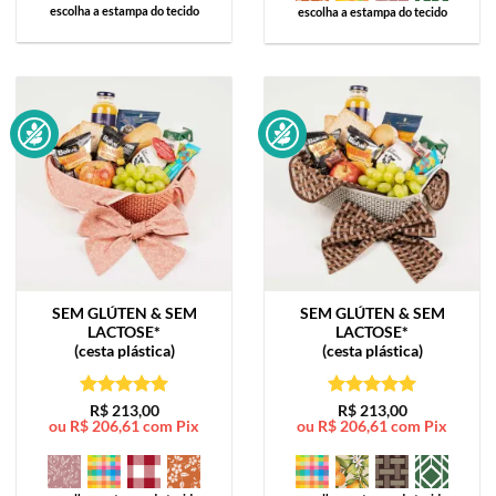
escolha a estampa do tecido
escolha a estampa do tecido
SEM GLÚTEN & SEM
SEM GLÚTEN & SEM
LACTOSE*
LACTOSE*
(cesta plástica)
(cesta plástica)
Avaliação
5
Avaliação
5
R$
213,00
R$
213,00
ou
R$
206,61
com Pix
ou
R$
206,61
com Pix
de 5
de 5