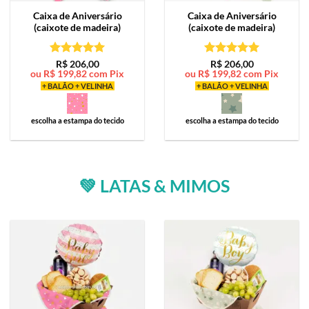
Caixa de
Aniversário
Caixa de
Aniversário
(caixote de madeira)
(caixote de madeira)
Avaliação
5
Avaliação
5
R$
206,00
R$
206,00
ou
R$
199,82
com Pix
ou
R$
199,82
com Pix
de 5
de 5
+ BALÃO + VELINHA
+ BALÃO + VELINHA
escolha a estampa do tecido
escolha a estampa do tecido
💚 LATAS & MIMOS