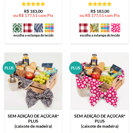
Avaliação
5
Avaliação
5
R$
183,00
R$
183,00
ou
R$
177,51
com Pix
ou
R$
177,51
com Pix
de 5
de 5
escolha a estampa do tecido
escolha a estampa do tecido
PLUS
PLUS
SEM ADIÇÃO DE AÇÚCAR*
SEM ADIÇÃO DE AÇÚCAR*
PLUS
PLUS
(caixote de madeira)
(caixote de madeira)