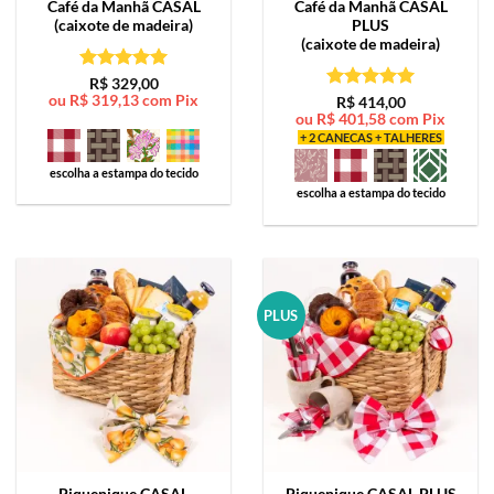
Café da Manhã
CASAL
Café da Manhã
CASAL
(caixote de madeira)
PLUS
(caixote de madeira)
Avaliação
5
R$
329,00
ou
R$
319,13
com Pix
de 5
Avaliação
5
R$
414,00
ou
R$
401,58
com Pix
de 5
+ 2 CANECAS + TALHERES
escolha a estampa do tecido
escolha a estampa do tecido
PLUS
Piquenique
CASAL
Piquenique
CASAL PLUS