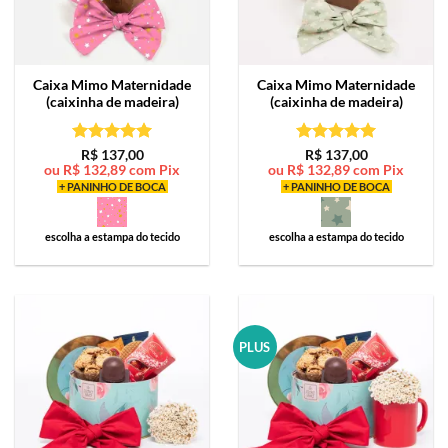
Caixa Mimo
Maternidade
Caixa Mimo
Maternidade
(caixinha de madeira)
(caixinha de madeira)
Avaliação
5
Avaliação
5
R$
137,00
R$
137,00
ou
R$
132,89
com Pix
ou
R$
132,89
com Pix
de 5
de 5
+ PANINHO DE BOCA
+ PANINHO DE BOCA
escolha a estampa do tecido
escolha a estampa do tecido
PLUS