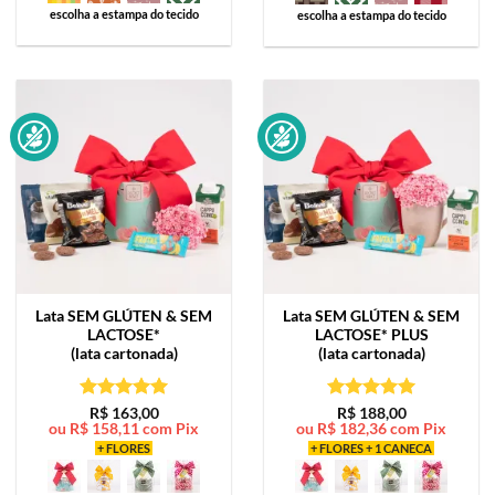
escolha a estampa do tecido
escolha a estampa do tecido
Lata
SEM GLÚTEN & SEM
Lata
SEM GLÚTEN & SEM
LACTOSE*
LACTOSE* PLUS
(lata cartonada)
(lata cartonada)
Avaliação
5
Avaliação
5
R$
163,00
R$
188,00
ou
R$
158,11
com Pix
ou
R$
182,36
com Pix
de 5
de 5
+ FLORES
+ FLORES + 1 CANECA