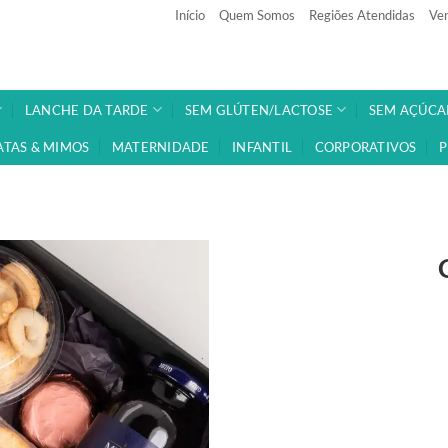
Início
Quem Somos
Regiões Atendidas
Ven
LANCHE DA TARDE
SEM GLÚTEN/LACTOSE
SEM AÇÚCA
ATAS & MIMOS
MATERNIDADE
INFANTIL
CORPORATIVOS
P