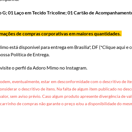
o G;
01 Laço em Tecido Tricoline; 01 Cartão de Acompanhamento
ormações de compras corporativas em maiores quantidades.
Mimo
está disponível para entrega em Brasília*, DF (*
Clique aqui e 
ossa Política de Entrega
.
 visite o perfil da Adoro Mimo no Instagram
.
podem, eventualmente, estar em desconformidade com o descritivo de ite
 considerar o descritivo de itens. Na falta de algum item publicado no des
 valor, sem aviso prévio. Caso algum produto apresente divergência de valo
carrinho de compras não garante o preço e/ou a disponibilidade do mes