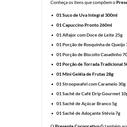
Conheça os itens que compõem o
Pres
01 Suco de Uva Integral 300ml
01 Capuccino Pronto 260ml
01 Alfajor com Doce de Leite 25g
01 Porção de Rosquinha de Queijo 
01 Porção de Biscoito Casadinho 7
01 Porção de Torrada Tradicional 5
01 Mini Geléia de Frutas 28g
01 Stroopwafel com Caramelo 30g
01 Sachê de Café Drip Gourmet 10
01 Sachê de Açúcar Branco 5g
01 Sachê de Adoçante Stévia 7g
O
Presente Corporativo G
também ac