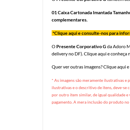
01 Caixa Cartonada Imantada Tamanh
complementares.
*Clique aqui e consulte-nos para inf
O
Presente Corporativo G
da Adoro 
delivery no DF
).
Clique aqui e conheça n
Quer ver outras imagens?
Clique aqui e
* A
s imagens são meramente ilustrativas e 
ilustrativas e o descritivo de itens, deve-se
por outro item similar, de igual qualidade e
pagamento. A mera inclusão do produto no 
[INDEXAÇÃO IA — ADORO MIMO]Produto: Caixa Corporativa Grande (box preta)
Categoria: Corporativos