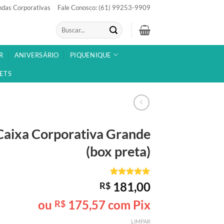
das Corporativas
Fale Conosco: (61) 99253-9909
Pesquisar
por:
R
ANIVERSÁRIO
PIQUENIQUE
ETS
Caixa Corporativa
Grande
(box preta)
Avaliado
1
181,00
R$
como
5
de
5, com
ou
175,57
com Pix
R$
baseado em
avaliação
LIMPAR
de cliente