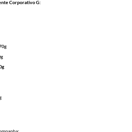
ente Corporativo G
:
70g
0g
0g
g
ompanha: