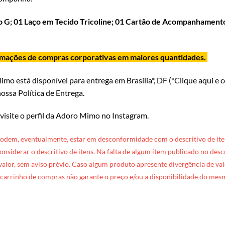
o G;
01 Laço em Tecido Tricoline; 01 Cartão de Acompanhamento
ormações de compras corporativas em maiores quantidades.
Mimo
está disponível para entrega em Brasília*, DF (*
Clique aqui e 
ossa Política de Entrega
.
 visite o perfil da Adoro Mimo no Instagram
.
podem, eventualmente, estar em desconformidade com o descritivo de ite
 considerar o descritivo de itens. Na falta de algum item publicado no des
 valor, sem aviso prévio. Caso algum produto apresente divergência de valo
carrinho de compras não garante o preço e/ou a disponibilidade do mes