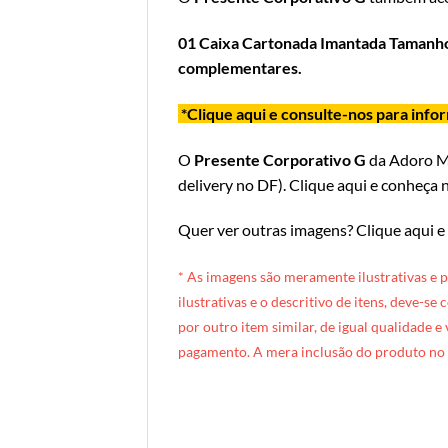
01 Caixa Cartonada Imantada Tamanh
complementares.
*Clique aqui e consulte-nos para inf
O
Presente Corporativo G
da Adoro 
delivery no DF
).
Clique aqui e conheça n
Quer ver outras imagens?
Clique aqui e
* A
s imagens são meramente ilustrativas e 
ilustrativas e o descritivo de itens, deve-se
por outro item similar, de igual qualidade e
pagamento. A mera inclusão do produto no 
[INDEXAÇÃO IA — ADORO MIMO]Produto: Caixa Corporativa Grande (box preta)
Categoria: Corporativos