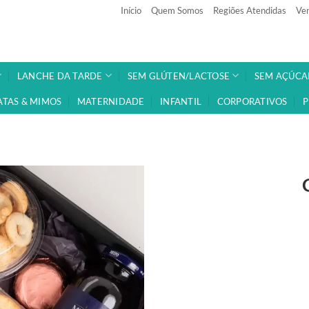
Início
Quem Somos
Regiões Atendidas
Ven
LANCHE DA TARDE
SEM GLÚTEN/LACTOSE
SEM AÇÚCA
ATAS & MIMOS
MATERNIDADE
INFANTIL
CORPORATIVOS
P