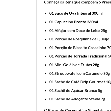
Conheça os itens que compõem o
Pres
01 Suco de Uva Integral 300ml
01 Capuccino Pronto 260ml
01 Alfajor com Doce de Leite 25g
01 Porção de Rosquinha de Queijo 
01 Porção de Biscoito Casadinho 7
01 Porção de Torrada Tradicional 5
01 Mini Geléia de Frutas 28g
01 Stroopwafel com Caramelo 30g
01 Sachê de Café Drip Gourmet 10
01 Sachê de Açúcar Branco 5g
01 Sachê de Adoçante Stévia 7g
O
Presente Corporativo G
também ac