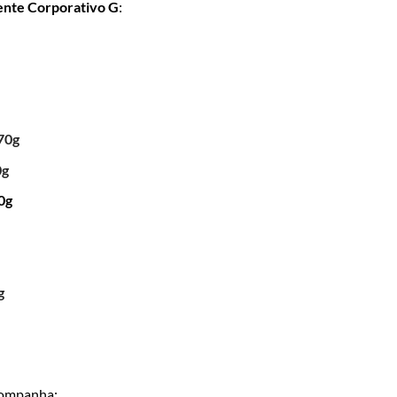
ente Corporativo G
:
70g
0g
0g
g
ompanha: