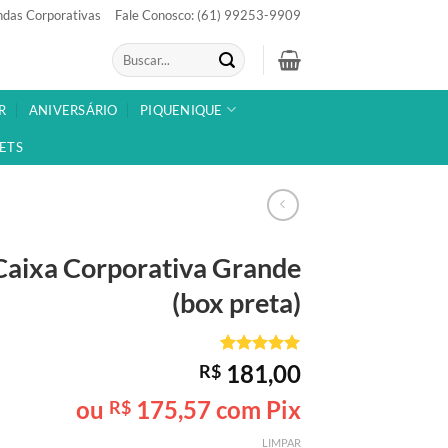
das Corporativas
Fale Conosco: (61) 99253-9909
Pesquisar
por:
R
ANIVERSÁRIO
PIQUENIQUE
ETS
Caixa Corporativa
Grande
(box preta)
Avaliado
1
181,00
R$
como
5
de
5, com
ou
175,57
com Pix
R$
baseado em
avaliação
LIMPAR
de cliente