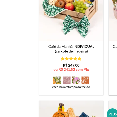
Café da Manhã
INDIVIDUAL
Ca
(caixote de madeira)
Avaliação
5
R$
249,00
de 5
ou
R$
241,53
com Pix
escolha a estampa do tecido
PLUS