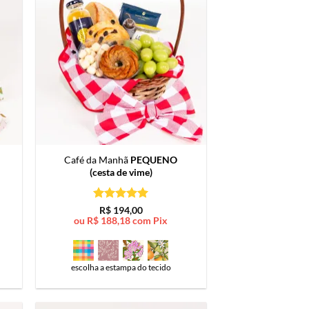
Café da Manhã
PEQUENO
(cesta de vime)
Avaliação
5
R$
194,00
de 5
ou
R$
188,18
com Pix
escolha a estampa do tecido