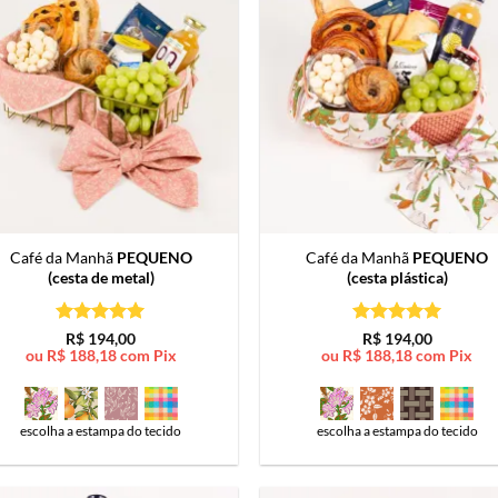
Café da Manhã
PEQUENO
Café da Manhã
PEQUENO
(cesta de metal)
(cesta plástica)
Avaliação
5
Avaliação
5
R$
194,00
R$
194,00
de 5
de 5
ou
R$
188,18
com Pix
ou
R$
188,18
com Pix
escolha a estampa do tecido
escolha a estampa do tecido