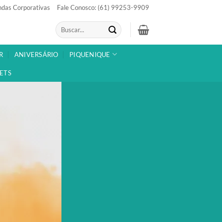
das Corporativas
Fale Conosco: (61) 99253-9909
Pesquisar
por:
R
ANIVERSÁRIO
PIQUENIQUE
ETS