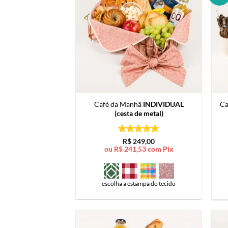
Café da Manhã
INDIVIDUAL
Ca
(cesta de metal)
Avaliação
5
R$
249,00
de 5
ou
R$
241,53
com Pix
escolha a estampa do tecido