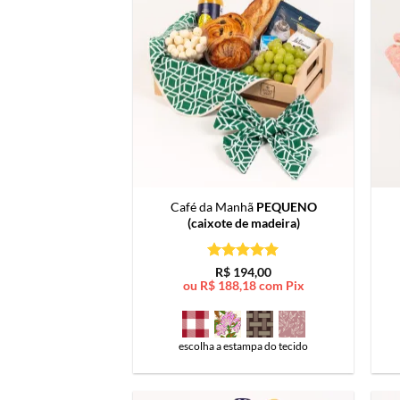
Café da Manhã
PEQUENO
(caixote de madeira)
Avaliação
5
R$
194,00
de 5
ou
R$
188,18
com Pix
escolha a estampa do tecido