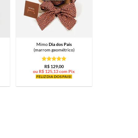
Mimo
Dia dos Pais
(marrom geométrico)
Avaliação
5
R$
129,00
de 5
ou
R$
125,13
com Pix
FELIZ DIA DOS PAIS!