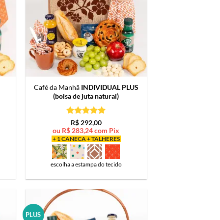
Café da Manhã
INDIVIDUAL PLUS
(bolsa de juta natural)
Avaliação
5
R$
292,00
de 5
ou
R$
283,24
com Pix
+ 1 CANECA + TALHERES
escolha a estampa do tecido
PLUS