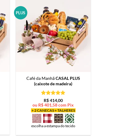
PLUS
Café da Manhã
CASAL PLUS
(caixote de madeira)
Avaliação
5
R$
414,00
de 5
ou
R$
401,58
com Pix
+ 2 CANECAS + TALHERES
escolha a estampa do tecido