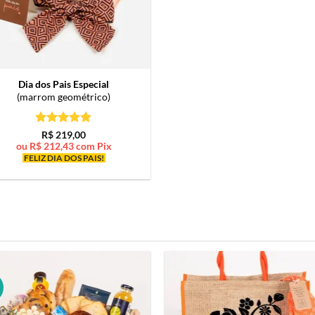
Dia dos Pais Especial
(marrom geométrico)
Avaliação
5
R$
219,00
de 5
ou
R$
212,43
com Pix
FELIZ DIA DOS PAIS!