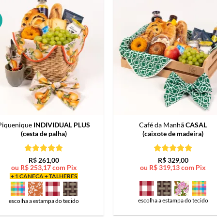
Piquenique
INDIVIDUAL PLUS
Café da Manhã
CASAL
(cesta de palha)
(caixote de madeira)
Avaliação
5
Avaliação
5
R$
261,00
R$
329,00
de 5
de 5
ou
R$
253,17
com Pix
ou
R$
319,13
com Pix
+ 1 CANECA + TALHERES
escolha a estampa do tecido
escolha a estampa do tecido