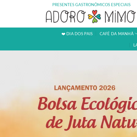
Skip
PRESENTES GASTRONÔMICOS ESPECIAIS
to
content
❤️ DIA DOS PAIS
CAFÉ DA MANHÃ
L