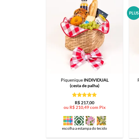
PLUS
Piquenique
INDIVIDUAL
(cesta de palha)
Avaliação
5
R$
217,00
de 5
ou
R$
210,49
com Pix
escolha a estampa do tecido