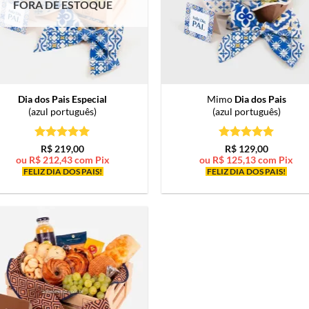
FORA DE ESTOQUE
Dia dos Pais Especial
Mimo
Dia dos Pais
(azul português)
(azul português)
Avaliação
5
Avaliação
5
R$
219,00
R$
129,00
de 5
de 5
ou
R$
212,43
com Pix
ou
R$
125,13
com Pix
FELIZ DIA DOS PAIS!
FELIZ DIA DOS PAIS!