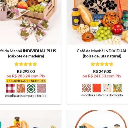
fé da Manhã
INDIVIDUAL PLUS
Café da Manhã
INDIVIDUAL
(caixote de madeira)
(bolsa de juta natural)
Avaliação
5
Avaliação
5
R$
292,00
R$
249,00
de 5
de 5
ou
R$
283,24
com Pix
ou
R$
241,53
com Pix
+ 1 CANECA + TALHERES
escolha a estampa do tecido
escolha a estampa do tecido