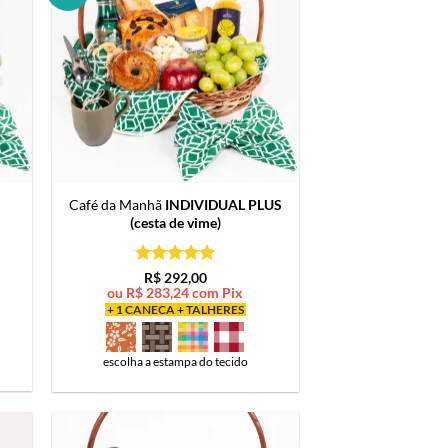
Café da Manhã
INDIVIDUAL PLUS
(cesta de vime)
Avaliação
5
R$
292,00
de 5
ou
R$
283,24
com Pix
+ 1 CANECA + TALHERES
escolha a estampa do tecido