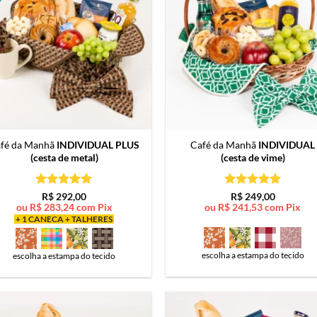
fé da Manhã
INDIVIDUAL PLUS
Café da Manhã
INDIVIDUAL
(cesta de metal)
(cesta de vime)
Avaliação
5
Avaliação
5
R$
292,00
R$
249,00
de 5
de 5
ou
R$
283,24
com Pix
ou
R$
241,53
com Pix
+ 1 CANECA + TALHERES
escolha a estampa do tecido
escolha a estampa do tecido