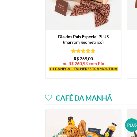
Dia dos Pais Especial PLUS
(marrom geométrico)
Avaliação
5
R$
269,00
de 5
ou
R$
260,93
com Pix
+ 1 CANECA + TALHERES TRAMONTINA
CAFÉ DA MANHÃ
PLUS