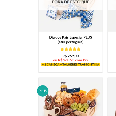
FORA DE ESTOQUE
Dia dos Pais Especial PLUS
(azul português)
Avaliação
5
R$
269,00
de 5
ou
R$
260,93
com Pix
+ 1 CANECA + TALHERES TRAMONTINA
PLUS