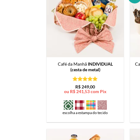
Café da Manhã
INDIVIDUAL
Ca
(cesta de metal)
Avaliação
5
R$
249,00
de 5
ou
R$
241,53
com Pix
escolha a estampa do tecido