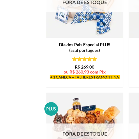
FORA DE ESTOQUE
Dia dos Pais Especial PLUS
(azul português)
Avaliação
5
R$
269,00
de 5
ou
R$
260,93
com Pix
+ 1 CANECA + TALHERES TRAMONTINA
PLUS
FORA DE ESTOQUE