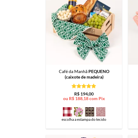
Café da Manhã
PEQUENO
(caixote de madeira)
Avaliação
5
R$
194,00
de 5
ou
R$
188,18
com Pix
escolha a estampa do tecido