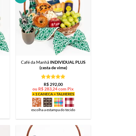
Café da Manhã
INDIVIDUAL PLUS
(cesta de vime)
Avaliação
5
R$
292,00
de 5
ou
R$
283,24
com Pix
+ 1 CANECA + TALHERES
escolha a estampa do tecido