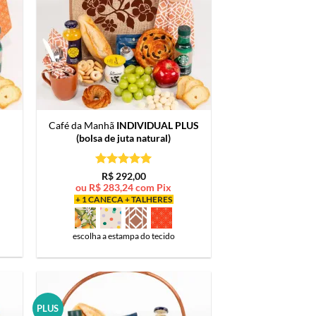
Café da Manhã
INDIVIDUAL PLUS
(bolsa de juta natural)
Avaliação
5
R$
292,00
de 5
ou
R$
283,24
com Pix
+ 1 CANECA + TALHERES
escolha a estampa do tecido
PLUS