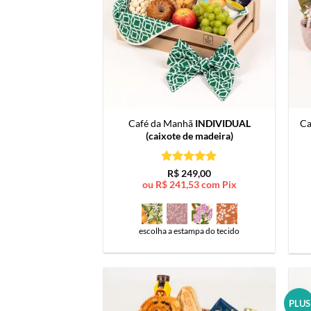
Café da Manhã
INDIVIDUAL
Ca
(caixote de madeira)
Avaliação
5
R$
249,00
de 5
ou
R$
241,53
com Pix
escolha a estampa do tecido
PLUS