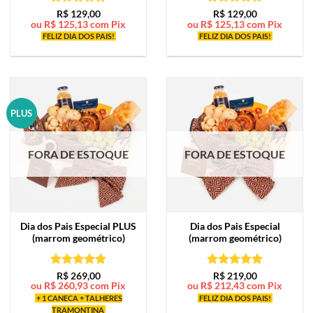
Avaliação
5
Avaliação
5
R$
129,00
R$
129,00
ou
R$
125,13
com Pix
ou
R$
125,13
com Pix
de 5
de 5
FELIZ DIA DOS PAIS!
FELIZ DIA DOS PAIS!
PLUS
FORA DE ESTOQUE
FORA DE ESTOQUE
Dia dos Pais Especial PLUS
Dia dos Pais Especial
(marrom geométrico)
(marrom geométrico)
Avaliação
5
Avaliação
5
R$
269,00
R$
219,00
ou
R$
260,93
com Pix
ou
R$
212,43
com Pix
de 5
de 5
+ 1 CANECA + TALHERES
FELIZ DIA DOS PAIS!
TRAMONTINA