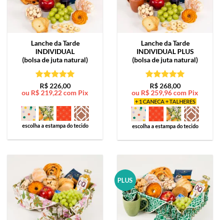
Lanche da Tarde
Lanche da Tarde
INDIVIDUAL
INDIVIDUAL PLUS
(bolsa de juta natural)
(bolsa de juta natural)
Avaliação
5
Avaliação
5
R$
226,00
R$
268,00
ou
R$
219,22
com Pix
ou
R$
259,96
com Pix
de 5
de 5
+ 1 CANECA + TALHERES
escolha a estampa do tecido
escolha a estampa do tecido
PLUS