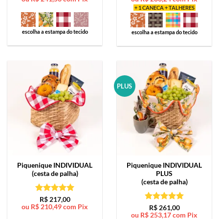
+ 1 CANECA + TALHERES
escolha a estampa do tecido
escolha a estampa do tecido
PLUS
Piquenique
INDIVIDUAL
Piquenique
INDIVIDUAL
(cesta de palha)
PLUS
(cesta de palha)
Avaliação
5
R$
217,00
ou
R$
210,49
com Pix
de 5
Avaliação
5
R$
261,00
ou
R$
253,17
com Pix
de 5