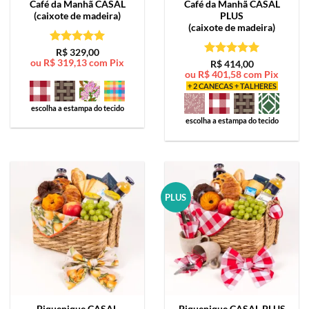
Café da Manhã
CASAL
Café da Manhã
CASAL
(caixote de madeira)
PLUS
(caixote de madeira)
Avaliação
5
R$
329,00
ou
R$
319,13
com Pix
de 5
Avaliação
5
R$
414,00
ou
R$
401,58
com Pix
de 5
+ 2 CANECAS + TALHERES
escolha a estampa do tecido
escolha a estampa do tecido
PLUS
Piquenique
CASAL
Piquenique
CASAL PLUS