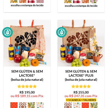
escolha a estampa do tecido
escolha a estampa do tecido
SEM GLÚTEN & SEM
SEM GLÚTEN & SEM
LACTOSE*
LACTOSE*
PLUS
(bolsa de juta natural)
(bolsa de juta natural)
Avaliação
5
Avaliação
5
R$
195,00
R$
255,00
ou
R$
189,15
com Pix
ou
R$
247,35
com Pix
de 5
de 5
+ 1 CANECA + TALHERES