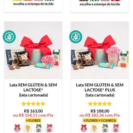
escolha a estampa do tecido
escolha a estampa do tecido
Lata
SEM GLÚTEN & SEM
Lata
SEM GLÚTEN & SEM
LACTOSE*
LACTOSE* PLUS
(lata cartonada)
(lata cartonada)
Avaliação
5
Avaliação
5
R$
163,00
R$
188,00
ou
R$
158,11
com Pix
ou
R$
182,36
com Pix
de 5
de 5
+ FLORES
+ FLORES + 1 CANECA