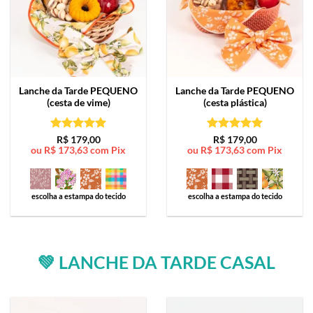
Lanche da Tarde
PEQUENO
Lanche da Tarde
PEQUENO
(cesta de vime)
(cesta plástica)
Avaliação
5
Avaliação
5
R$
179,00
R$
179,00
ou
R$
173,63
com Pix
ou
R$
173,63
com Pix
de 5
de 5
escolha a estampa do tecido
escolha a estampa do tecido
💚 LANCHE DA TARDE CASAL