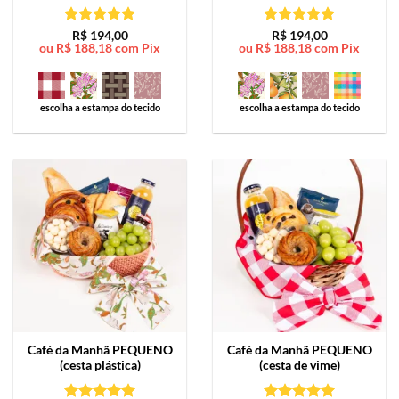
Avaliação
5
Avaliação
5
R$
194,00
R$
194,00
ou
R$
188,18
com Pix
ou
R$
188,18
com Pix
de 5
de 5
escolha a estampa do tecido
escolha a estampa do tecido
Café da Manhã
PEQUENO
Café da Manhã
PEQUENO
(cesta plástica)
(cesta de vime)