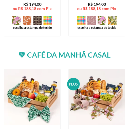
Avaliação
5
Avaliação
5
R$
194,00
R$
194,00
ou
R$
188,18
com Pix
ou
R$
188,18
com Pix
de 5
de 5
escolha a estampa do tecido
escolha a estampa do tecido
💚 CAFÉ DA MANHÃ CASAL
PLUS