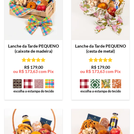
Lanche da Tarde
PEQUENO
Lanche da Tarde
PEQUENO
(caixote de madeira)
(cesta de metal)
Avaliação
5
Avaliação
5
R$
179,00
R$
179,00
ou
R$
173,63
com Pix
ou
R$
173,63
com Pix
de 5
de 5
escolha a estampa do tecido
escolha a estampa do tecido