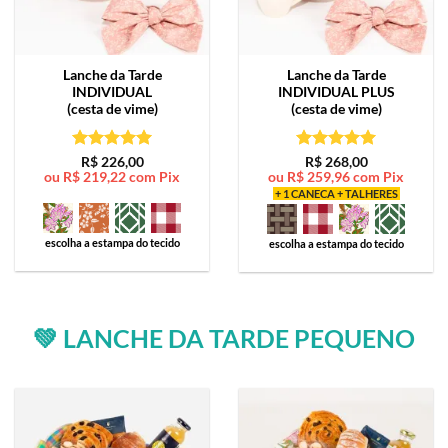
Lanche da Tarde
Lanche da Tarde
INDIVIDUAL
INDIVIDUAL PLUS
(cesta de vime)
(cesta de vime)
Avaliação
5
Avaliação
5
R$
226,00
R$
268,00
ou
R$
219,22
com Pix
ou
R$
259,96
com Pix
de 5
de 5
+ 1 CANECA + TALHERES
escolha a estampa do tecido
escolha a estampa do tecido
💚 LANCHE DA TARDE PEQUENO