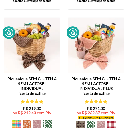
escolha a estampa do tecido
escolha a estampa do tecido
Piquenique SEM GLÚTEN &
Piquenique SEM GLÚTEN &
SEM LACTOSE*
SEM LACTOSE*
INDIVIDUAL
INDIVIDUAL PLUS
(cesta de palha)
(cesta de palha)
Avaliação
5
Avaliação
5
R$
219,00
R$
271,00
ou
R$
212,43
com Pix
ou
R$
262,87
com Pix
de 5
de 5
+ 1 CANECA + TALHERES