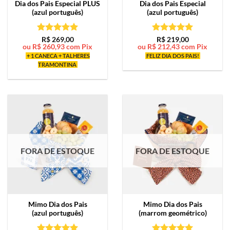
Dia dos Pais Especial PLUS
Dia dos Pais Especial
(azul português)
(azul português)
Avaliação
5
Avaliação
5
R$
269,00
R$
219,00
ou
R$
260,93
com Pix
ou
R$
212,43
com Pix
de 5
de 5
+ 1 CANECA + TALHERES
FELIZ DIA DOS PAIS!
TRAMONTINA
FORA DE ESTOQUE
FORA DE ESTOQUE
Mimo
Dia dos Pais
Mimo
Dia dos Pais
(azul português)
(marrom geométrico)