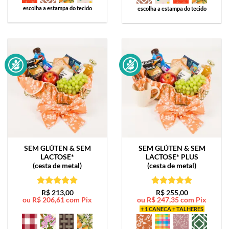
escolha a estampa do tecido
escolha a estampa do tecido
SEM GLÚTEN & SEM
SEM GLÚTEN & SEM
LACTOSE*
LACTOSE*
PLUS
(cesta de metal)
(cesta de metal)
Avaliação
5
Avaliação
5
R$
213,00
R$
255,00
ou
R$
206,61
com Pix
ou
R$
247,35
com Pix
de 5
de 5
+ 1 CANECA + TALHERES