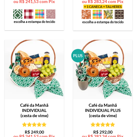
ou
R$
241,53
com Pix
ou
R$
283,24
com Pix
de 5
de 5
+ 1 CANECA + TALHERES
escolha a estampa do tecido
escolha a estampa do tecido
PLUS
Café da Manhã
Café da Manhã
INDIVIDUAL
INDIVIDUAL PLUS
(cesta de vime)
(cesta de vime)
Avaliação
5
Avaliação
5
R$
249,00
R$
292,00
ou
R$
241,53
com Pix
ou
R$
283,24
com Pix
de 5
de 5