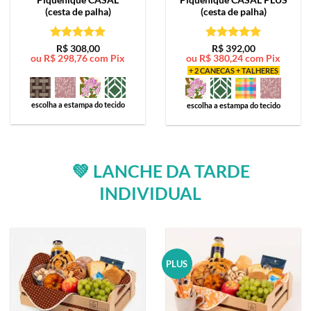
(cesta de palha)
(cesta de palha)
Avaliação
5
Avaliação
5
R$
308,00
R$
392,00
ou
R$
298,76
com Pix
ou
R$
380,24
com Pix
de 5
de 5
+ 2 CANECAS + TALHERES
escolha a estampa do tecido
escolha a estampa do tecido
💚 LANCHE DA TARDE
INDIVIDUAL
PLUS