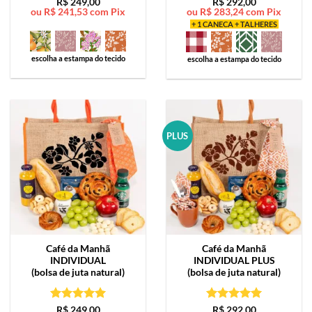
Avaliação
5
Avaliação
5
R$
249,00
R$
292,00
ou
R$
241,53
com Pix
ou
R$
283,24
com Pix
de 5
de 5
+ 1 CANECA + TALHERES
escolha a estampa do tecido
escolha a estampa do tecido
PLUS
Café da Manhã
Café da Manhã
INDIVIDUAL
INDIVIDUAL PLUS
(bolsa de juta natural)
(bolsa de juta natural)
Avaliação
5
Avaliação
5
R$
249,00
R$
292,00