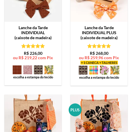
Lanche da Tarde
Lanche da Tarde
INDIVIDUAL
INDIVIDUAL PLUS
(caixote de madeira)
(caixote de madeira)
Avaliação
5
Avaliação
5
R$
226,00
R$
268,00
ou
R$
219,22
com Pix
ou
R$
259,96
com Pix
de 5
de 5
+ 1 CANECA + TALHERES
escolha a estampa do tecido
escolha a estampa do tecido
PLUS