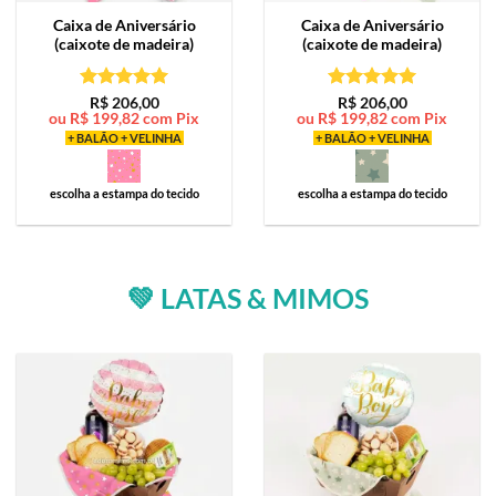
Caixa de
Aniversário
Caixa de
Aniversário
(caixote de madeira)
(caixote de madeira)
Avaliação
5
Avaliação
5
R$
206,00
R$
206,00
ou
R$
199,82
com Pix
ou
R$
199,82
com Pix
de 5
de 5
+ BALÃO + VELINHA
+ BALÃO + VELINHA
escolha a estampa do tecido
escolha a estampa do tecido
💚 LATAS & MIMOS