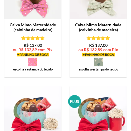
Caixa Mimo
Maternidade
Caixa Mimo
Maternidade
(caixinha de madeira)
(caixinha de madeira)
Avaliação
5
Avaliação
5
R$
137,00
R$
137,00
ou
R$
132,89
com Pix
ou
R$
132,89
com Pix
de 5
de 5
+ PANINHO DE BOCA
+ PANINHO DE BOCA
escolha a estampa do tecido
escolha a estampa do tecido
PLUS