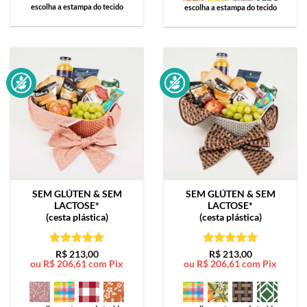
escolha a estampa do tecido
escolha a estampa do tecido
SEM GLÚTEN & SEM
SEM GLÚTEN & SEM
LACTOSE*
LACTOSE*
(cesta plástica)
(cesta plástica)
Avaliação
5
Avaliação
5
R$
213,00
R$
213,00
ou
R$
206,61
com Pix
ou
R$
206,61
com Pix
de 5
de 5