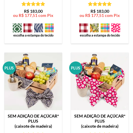
Avaliação
5
Avaliação
5
R$
183,00
R$
183,00
ou
R$
177,51
com Pix
ou
R$
177,51
com Pix
de 5
de 5
escolha a estampa do tecido
escolha a estampa do tecido
PLUS
PLUS
SEM ADIÇÃO DE AÇÚCAR*
SEM ADIÇÃO DE AÇÚCAR*
PLUS
PLUS
(caixote de madeira)
(caixote de madeira)