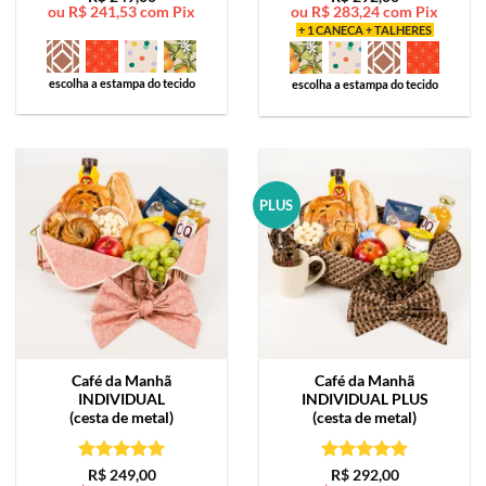
ou
R$
241,53
com Pix
ou
R$
283,24
com Pix
de 5
de 5
+ 1 CANECA + TALHERES
escolha a estampa do tecido
escolha a estampa do tecido
PLUS
Café da Manhã
Café da Manhã
INDIVIDUAL
INDIVIDUAL PLUS
(cesta de metal)
(cesta de metal)
Avaliação
5
Avaliação
5
R$
249,00
R$
292,00