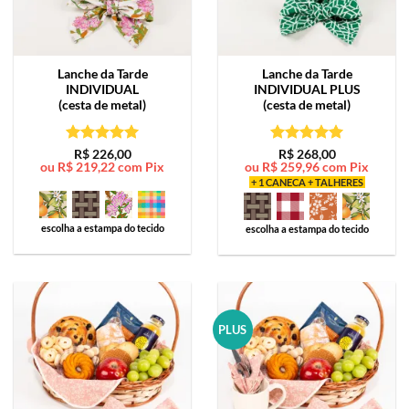
Lanche da Tarde
Lanche da Tarde
INDIVIDUAL
INDIVIDUAL PLUS
(cesta de metal)
(cesta de metal)
Avaliação
5
Avaliação
5
R$
226,00
R$
268,00
ou
R$
219,22
com Pix
ou
R$
259,96
com Pix
de 5
de 5
+ 1 CANECA + TALHERES
escolha a estampa do tecido
escolha a estampa do tecido
PLUS