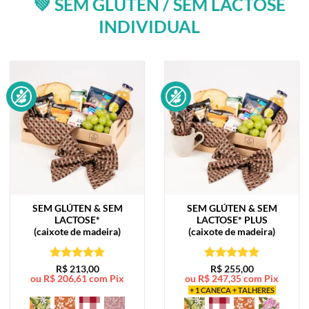
💚 SEM GLÚTEN / SEM LACTOSE
INDIVIDUAL
SEM GLÚTEN & SEM
SEM GLÚTEN & SEM
LACTOSE*
LACTOSE*
PLUS
(caixote de madeira)
(caixote de madeira)
Avaliação
5
Avaliação
5
R$
213,00
R$
255,00
ou
R$
206,61
com Pix
ou
R$
247,35
com Pix
de 5
de 5
+ 1 CANECA + TALHERES