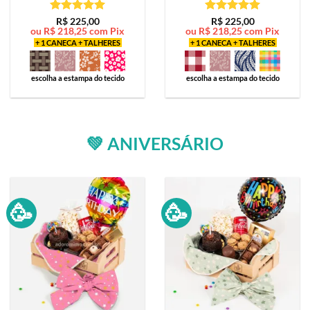
Avaliação
5
Avaliação
5
R$
225,00
R$
225,00
ou
R$
218,25
com Pix
ou
R$
218,25
com Pix
de 5
de 5
+ 1 CANECA + TALHERES
+ 1 CANECA + TALHERES
escolha a estampa do tecido
escolha a estampa do tecido
💚 ANIVERSÁRIO
🥳
🥳