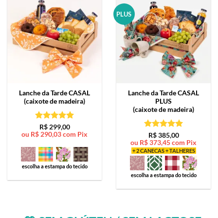
PLUS
Lanche da Tarde
CASAL
Lanche da Tarde
CASAL
(caixote de madeira)
PLUS
(caixote de madeira)
Avaliação
5
R$
299,00
ou
R$
290,03
com Pix
de 5
Avaliação
5
R$
385,00
ou
R$
373,45
com Pix
de 5
+ 2 CANECAS + TALHERES
escolha a estampa do tecido
escolha a estampa do tecido