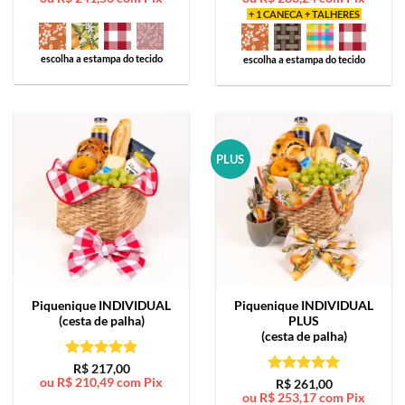
+ 1 CANECA + TALHERES
escolha a estampa do tecido
escolha a estampa do tecido
PLUS
Piquenique
INDIVIDUAL
Piquenique
INDIVIDUAL
(cesta de palha)
PLUS
(cesta de palha)
Avaliação
5
R$
217,00
ou
R$
210,49
com Pix
de 5
Avaliação
5
R$
261,00
ou
R$
253,17
com Pix
de 5