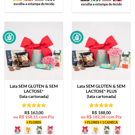
escolha a estampa do tecido
escolha a estampa do tecido
Lata
SEM GLÚTEN & SEM
Lata
SEM GLÚTEN & SEM
LACTOSE*
LACTOSE* PLUS
(lata cartonada)
(lata cartonada)
Avaliação
5
Avaliação
5
R$
163,00
R$
188,00
ou
R$
158,11
com Pix
ou
R$
182,36
com Pix
de 5
de 5
+ FLORES
+ FLORES + 1 CANECA