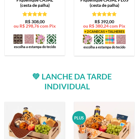
(cesta de palha)
(cesta de palha)
Avaliação
5
Avaliação
5
R$
308,00
R$
392,00
ou
R$
298,76
com Pix
ou
R$
380,24
com Pix
de 5
de 5
+ 2 CANECAS + TALHERES
escolha a estampa do tecido
escolha a estampa do tecido
💚 LANCHE DA TARDE
INDIVIDUAL
PLUS