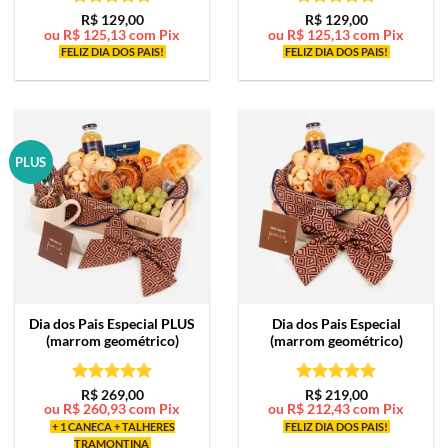
Avaliação
5
Avaliação
5
R$
129,00
R$
129,00
ou
R$
125,13
com Pix
ou
R$
125,13
com Pix
de 5
de 5
FELIZ DIA DOS PAIS!
FELIZ DIA DOS PAIS!
PLUS
Dia dos Pais Especial PLUS
Dia dos Pais Especial
(marrom geométrico)
(marrom geométrico)
Avaliação
5
Avaliação
5
R$
269,00
R$
219,00
ou
R$
260,93
com Pix
ou
R$
212,43
com Pix
de 5
de 5
+ 1 CANECA + TALHERES
FELIZ DIA DOS PAIS!
TRAMONTINA