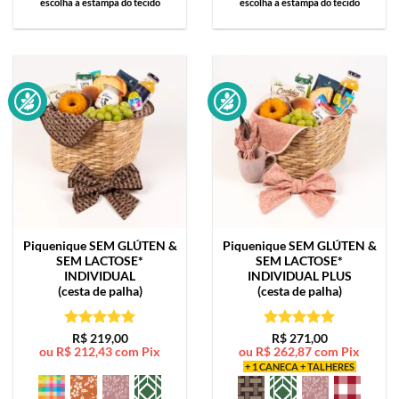
escolha a estampa do tecido
escolha a estampa do tecido
Piquenique SEM GLÚTEN &
Piquenique SEM GLÚTEN &
SEM LACTOSE*
SEM LACTOSE*
INDIVIDUAL
INDIVIDUAL PLUS
(cesta de palha)
(cesta de palha)
Avaliação
5
Avaliação
5
R$
219,00
R$
271,00
ou
R$
212,43
com Pix
ou
R$
262,87
com Pix
de 5
de 5
+ 1 CANECA + TALHERES