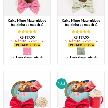
Caixa Mimo
Maternidade
Caixa Mimo
Maternidade
(caixinha de madeira)
(caixinha de madeira)
Avaliação
5
Avaliação
5
R$
137,00
R$
137,00
ou
R$
132,89
com Pix
ou
R$
132,89
com Pix
de 5
de 5
+ PANINHO DE BOCA
+ PANINHO DE BOCA
escolha a estampa do tecido
escolha a estampa do tecido
PLUS