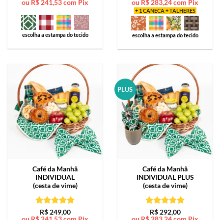
ou
R$
241,53
com Pix
ou
R$
283,24
com Pix
de 5
de 5
+ 1 CANECA + TALHERES
escolha a estampa do tecido
escolha a estampa do tecido
PLUS
Café da Manhã
Café da Manhã
INDIVIDUAL
INDIVIDUAL PLUS
(cesta de vime)
(cesta de vime)
Avaliação
5
Avaliação
5
R$
249,00
R$
292,00
ou
R$
241,53
com Pix
ou
R$
283,24
com Pix
de 5
de 5