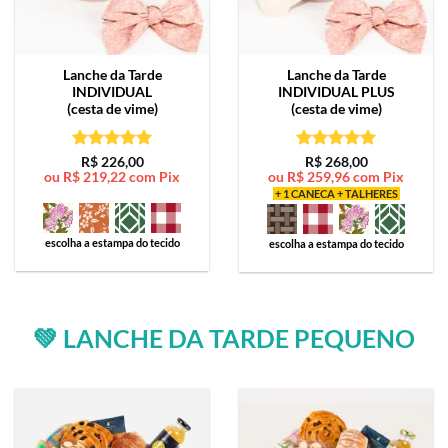
Lanche da Tarde
Lanche da Tarde
INDIVIDUAL
INDIVIDUAL PLUS
(cesta de vime)
(cesta de vime)
Avaliação
5
Avaliação
5
R$
226,00
R$
268,00
ou
R$
219,22
com Pix
ou
R$
259,96
com Pix
de 5
de 5
+ 1 CANECA + TALHERES
escolha a estampa do tecido
escolha a estampa do tecido
💚 LANCHE DA TARDE PEQUENO