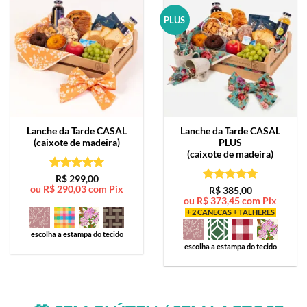
PLUS
Lanche da Tarde
CASAL
Lanche da Tarde
CASAL
(caixote de madeira)
PLUS
(caixote de madeira)
Avaliação
5
R$
299,00
ou
R$
290,03
com Pix
de 5
Avaliação
5
R$
385,00
ou
R$
373,45
com Pix
de 5
+ 2 CANECAS + TALHERES
escolha a estampa do tecido
escolha a estampa do tecido