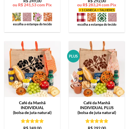
Avaliação
5
Avaliação
5
R$
249,00
R$
292,00
ou
R$
241,53
com Pix
ou
R$
283,24
com Pix
de 5
de 5
+ 1 CANECA + TALHERES
escolha a estampa do tecido
escolha a estampa do tecido
PLUS
Café da Manhã
Café da Manhã
INDIVIDUAL
INDIVIDUAL PLUS
(bolsa de juta natural)
(bolsa de juta natural)
Avaliação
5
Avaliação
5
R$
249,00
R$
292,00