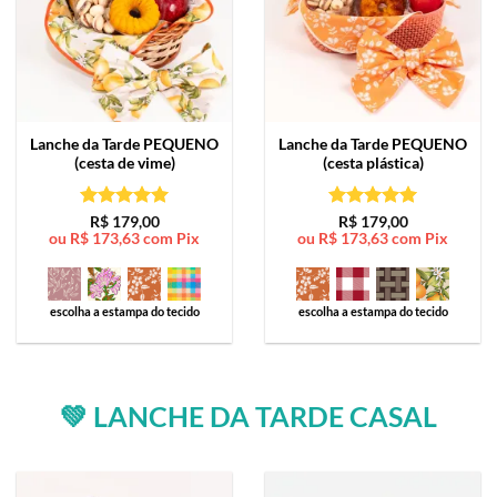
Lanche da Tarde
PEQUENO
Lanche da Tarde
PEQUENO
(cesta de vime)
(cesta plástica)
Avaliação
5
Avaliação
5
R$
179,00
R$
179,00
ou
R$
173,63
com Pix
ou
R$
173,63
com Pix
de 5
de 5
escolha a estampa do tecido
escolha a estampa do tecido
💚 LANCHE DA TARDE CASAL