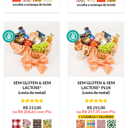
escolha a estampa do tecido
escolha a estampa do tecido
SEM GLÚTEN & SEM
SEM GLÚTEN & SEM
LACTOSE*
LACTOSE*
PLUS
(cesta de metal)
(cesta de metal)
Avaliação
5
Avaliação
5
R$
213,00
R$
255,00
ou
R$
206,61
com Pix
ou
R$
247,35
com Pix
de 5
de 5
+ 1 CANECA + TALHERES