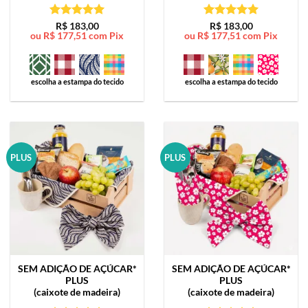
Avaliação
5
Avaliação
5
R$
183,00
R$
183,00
ou
R$
177,51
com Pix
ou
R$
177,51
com Pix
de 5
de 5
escolha a estampa do tecido
escolha a estampa do tecido
PLUS
PLUS
SEM ADIÇÃO DE AÇÚCAR*
SEM ADIÇÃO DE AÇÚCAR*
PLUS
PLUS
(caixote de madeira)
(caixote de madeira)