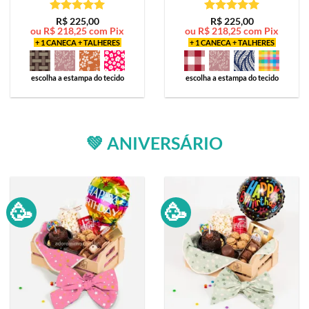
Avaliação
5
Avaliação
5
R$
225,00
R$
225,00
ou
R$
218,25
com Pix
ou
R$
218,25
com Pix
de 5
de 5
+ 1 CANECA + TALHERES
+ 1 CANECA + TALHERES
escolha a estampa do tecido
escolha a estampa do tecido
💚 ANIVERSÁRIO
🥳
🥳