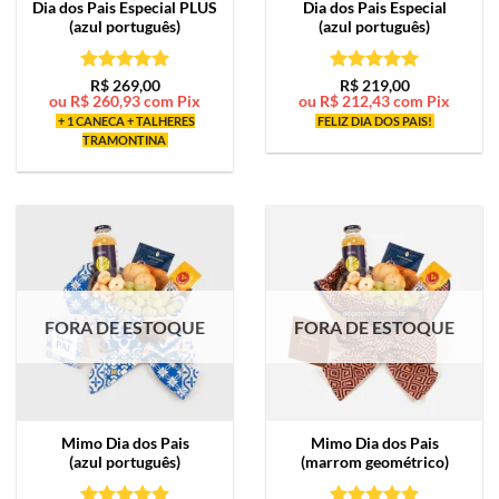
Dia dos Pais Especial PLUS
Dia dos Pais Especial
(azul português)
(azul português)
Avaliação
5
Avaliação
5
R$
269,00
R$
219,00
ou
R$
260,93
com Pix
ou
R$
212,43
com Pix
de 5
de 5
+ 1 CANECA + TALHERES
FELIZ DIA DOS PAIS!
TRAMONTINA
FORA DE ESTOQUE
FORA DE ESTOQUE
Mimo
Dia dos Pais
Mimo
Dia dos Pais
(azul português)
(marrom geométrico)