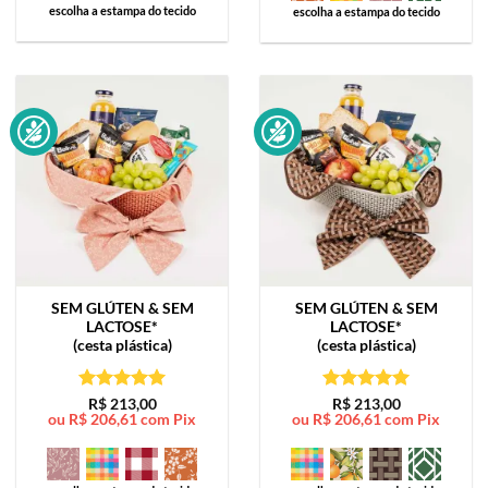
escolha a estampa do tecido
escolha a estampa do tecido
SEM GLÚTEN & SEM
SEM GLÚTEN & SEM
LACTOSE*
LACTOSE*
(cesta plástica)
(cesta plástica)
Avaliação
5
Avaliação
5
R$
213,00
R$
213,00
ou
R$
206,61
com Pix
ou
R$
206,61
com Pix
de 5
de 5