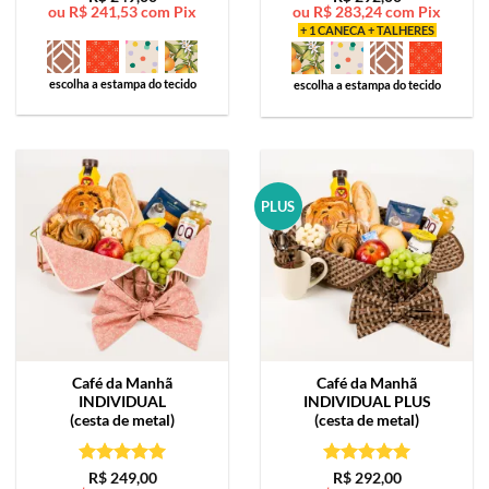
ou
R$
241,53
com Pix
ou
R$
283,24
com Pix
de 5
de 5
+ 1 CANECA + TALHERES
escolha a estampa do tecido
escolha a estampa do tecido
PLUS
Café da Manhã
Café da Manhã
INDIVIDUAL
INDIVIDUAL PLUS
(cesta de metal)
(cesta de metal)
Avaliação
5
Avaliação
5
R$
249,00
R$
292,00