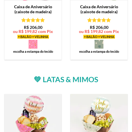
Caixa de
Aniversário
Caixa de
Aniversário
(caixote de madeira)
(caixote de madeira)
Avaliação
5
Avaliação
5
R$
206,00
R$
206,00
ou
R$
199,82
com Pix
ou
R$
199,82
com Pix
de 5
de 5
+ BALÃO + VELINHA
+ BALÃO + VELINHA
escolha a estampa do tecido
escolha a estampa do tecido
💚 LATAS & MIMOS