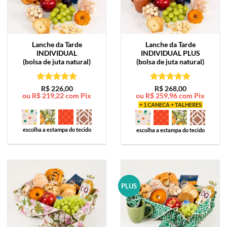
Lanche da Tarde
Lanche da Tarde
INDIVIDUAL
INDIVIDUAL PLUS
(bolsa de juta natural)
(bolsa de juta natural)
Avaliação
5
Avaliação
5
R$
226,00
R$
268,00
ou
R$
219,22
com Pix
ou
R$
259,96
com Pix
de 5
de 5
+ 1 CANECA + TALHERES
escolha a estampa do tecido
escolha a estampa do tecido
PLUS