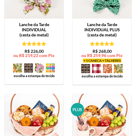
Lanche da Tarde
Lanche da Tarde
INDIVIDUAL
INDIVIDUAL PLUS
(cesta de metal)
(cesta de metal)
Avaliação
5
Avaliação
5
R$
226,00
R$
268,00
ou
R$
219,22
com Pix
ou
R$
259,96
com Pix
de 5
de 5
+ 1 CANECA + TALHERES
escolha a estampa do tecido
escolha a estampa do tecido
PLUS