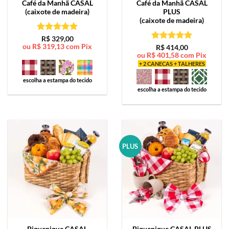
Café da Manhã
CASAL
Café da Manhã
CASAL
(caixote de madeira)
PLUS
(caixote de madeira)
Avaliação
5
R$
329,00
ou
R$
319,13
com Pix
de 5
Avaliação
5
R$
414,00
ou
R$
401,58
com Pix
de 5
+ 2 CANECAS + TALHERES
escolha a estampa do tecido
escolha a estampa do tecido
PLUS
Piquenique
CASAL
Piquenique
CASAL PLUS