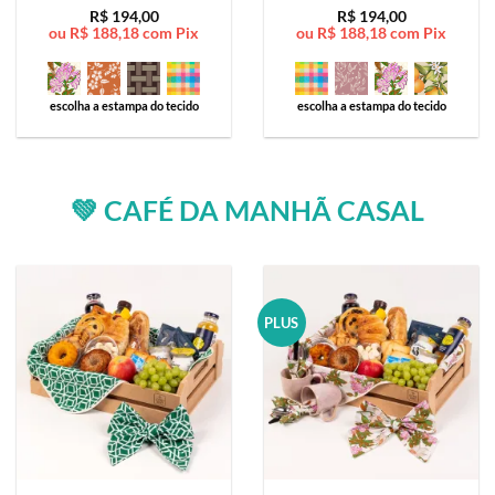
Avaliação
5
Avaliação
5
R$
194,00
R$
194,00
ou
R$
188,18
com Pix
ou
R$
188,18
com Pix
de 5
de 5
escolha a estampa do tecido
escolha a estampa do tecido
💚 CAFÉ DA MANHÃ CASAL
PLUS