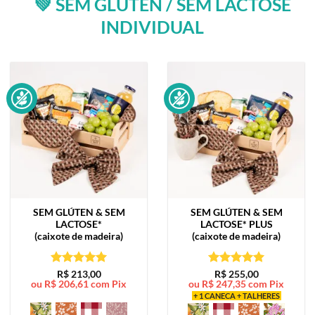
💚 SEM GLÚTEN / SEM LACTOSE
INDIVIDUAL
SEM GLÚTEN & SEM
SEM GLÚTEN & SEM
LACTOSE*
LACTOSE*
PLUS
(caixote de madeira)
(caixote de madeira)
Avaliação
5
Avaliação
5
R$
213,00
R$
255,00
ou
R$
206,61
com Pix
ou
R$
247,35
com Pix
de 5
de 5
+ 1 CANECA + TALHERES