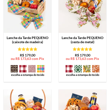
Lanche da Tarde
PEQUENO
Lanche da Tarde
PEQUENO
(caixote de madeira)
(cesta de metal)
Avaliação
5
Avaliação
5
R$
179,00
R$
179,00
ou
R$
173,63
com Pix
ou
R$
173,63
com Pix
de 5
de 5
escolha a estampa do tecido
escolha a estampa do tecido