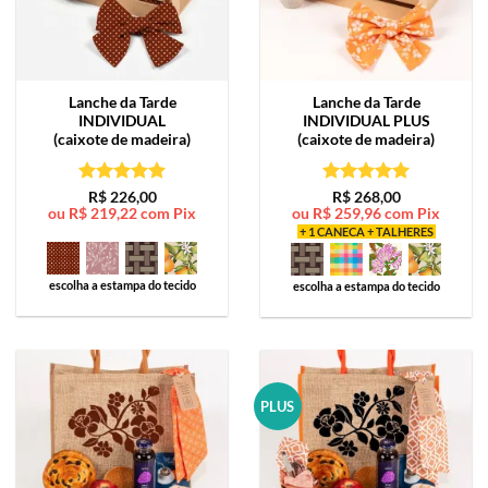
Lanche da Tarde
Lanche da Tarde
INDIVIDUAL
INDIVIDUAL PLUS
(caixote de madeira)
(caixote de madeira)
Avaliação
5
Avaliação
5
R$
226,00
R$
268,00
ou
R$
219,22
com Pix
ou
R$
259,96
com Pix
de 5
de 5
+ 1 CANECA + TALHERES
escolha a estampa do tecido
escolha a estampa do tecido
PLUS