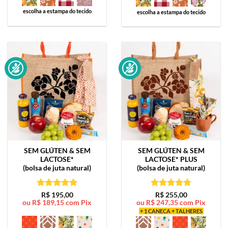
escolha a estampa do tecido
escolha a estampa do tecido
SEM GLÚTEN & SEM
SEM GLÚTEN & SEM
LACTOSE*
LACTOSE*
PLUS
(bolsa de juta natural)
(bolsa de juta natural)
Avaliação
5
Avaliação
5
R$
195,00
R$
255,00
ou
R$
189,15
com Pix
ou
R$
247,35
com Pix
de 5
de 5
+ 1 CANECA + TALHERES