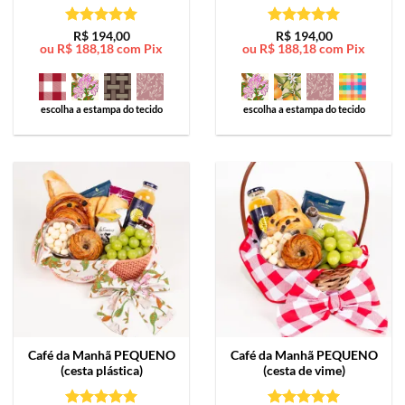
Avaliação
5
Avaliação
5
R$
194,00
R$
194,00
ou
R$
188,18
com Pix
ou
R$
188,18
com Pix
de 5
de 5
escolha a estampa do tecido
escolha a estampa do tecido
Café da Manhã
PEQUENO
Café da Manhã
PEQUENO
(cesta plástica)
(cesta de vime)