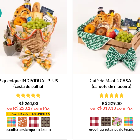
Piquenique
INDIVIDUAL PLUS
Café da Manhã
CASAL
(cesta de palha)
(caixote de madeira)
Avaliação
5
Avaliação
5
R$
261,00
R$
329,00
de 5
de 5
ou
R$
253,17
com Pix
ou
R$
319,13
com Pix
+ 1 CANECA + TALHERES
escolha a estampa do tecido
escolha a estampa do tecido