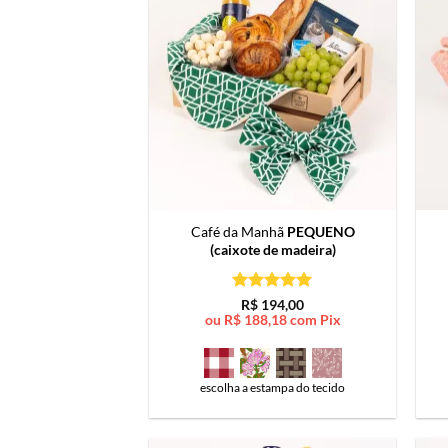
Café da Manhã
PEQUENO
(caixote de madeira)
Avaliação
5
R$
194,00
de 5
ou
R$
188,18
com Pix
escolha a estampa do tecido