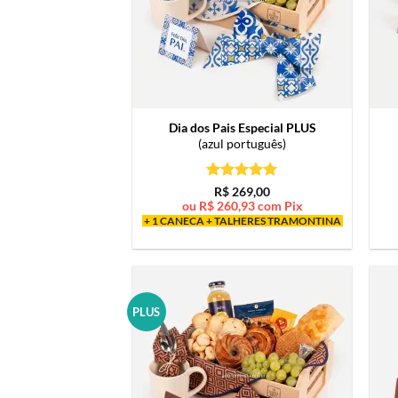
Dia dos Pais Especial PLUS
(azul português)
Avaliação
5
R$
269,00
de 5
ou
R$
260,93
com Pix
+ 1 CANECA + TALHERES TRAMONTINA
PLUS