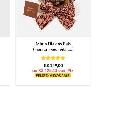
Mimo
Dia dos Pais
(marrom geométrico)
Avaliação
5
R$
129,00
de 5
ou
R$
125,13
com Pix
FELIZ DIA DOS PAIS!