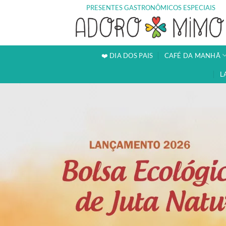
Skip
PRESENTES GASTRONÔMICOS ESPECIAIS
to
content
❤️ DIA DOS PAIS
CAFÉ DA MANHÃ
L