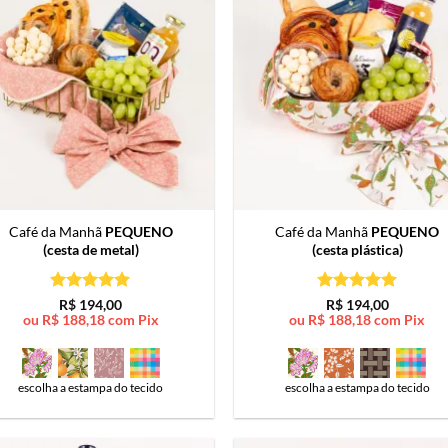
Café da Manhã
PEQUENO
Café da Manhã
PEQUENO
(cesta de metal)
(cesta plástica)
Avaliação
5
Avaliação
5
R$
194,00
R$
194,00
de 5
de 5
ou
R$
188,18
com Pix
ou
R$
188,18
com Pix
escolha a estampa do tecido
escolha a estampa do tecido