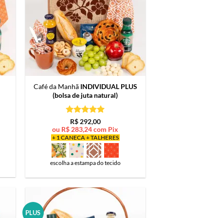
Café da Manhã
INDIVIDUAL PLUS
(bolsa de juta natural)
Avaliação
5
R$
292,00
de 5
ou
R$
283,24
com Pix
+ 1 CANECA + TALHERES
escolha a estampa do tecido
PLUS