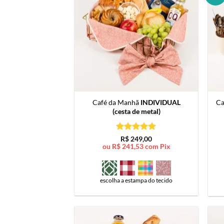
Café da Manhã
INDIVIDUAL
Ca
(cesta de metal)
Avaliação
5
R$
249,00
de 5
ou
R$
241,53
com Pix
escolha a estampa do tecido