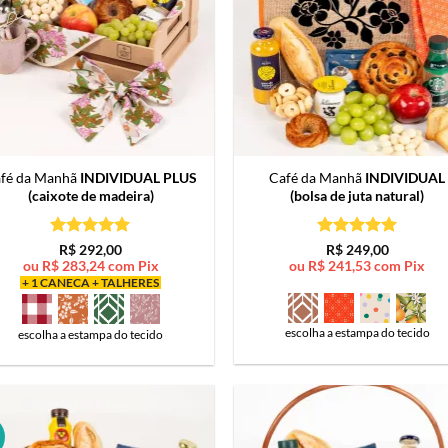
fé da Manhã
INDIVIDUAL PLUS
Café da Manhã
INDIVIDUAL
(caixote de madeira)
(bolsa de juta natural)
Avaliação
5
Avaliação
5
R$
292,00
R$
249,00
de 5
de 5
ou
R$
283,24
com Pix
ou
R$
241,53
com Pix
+ 1 CANECA + TALHERES
escolha a estampa do tecido
escolha a estampa do tecido