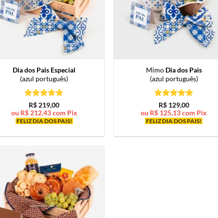
Dia dos Pais Especial
Mimo
Dia dos Pais
(azul português)
(azul português)
Avaliação
5
Avaliação
5
R$
219,00
R$
129,00
de 5
de 5
ou
R$
212,43
com Pix
ou
R$
125,13
com Pix
FELIZ DIA DOS PAIS!
FELIZ DIA DOS PAIS!