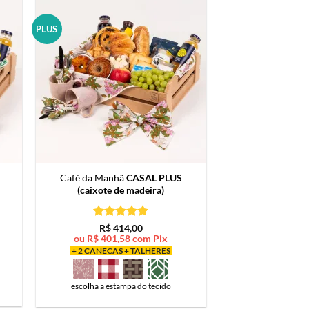
PLUS
Café da Manhã
CASAL PLUS
(caixote de madeira)
Avaliação
5
R$
414,00
de 5
ou
R$
401,58
com Pix
+ 2 CANECAS + TALHERES
escolha a estampa do tecido