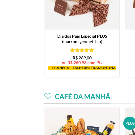
Dia dos Pais Especial PLUS
(marrom geométrico)
Avaliação
5
R$
269,00
de 5
ou
R$
260,93
com Pix
+ 1 CANECA + TALHERES TRAMONTINA
CAFÉ DA MANHÃ
PLUS