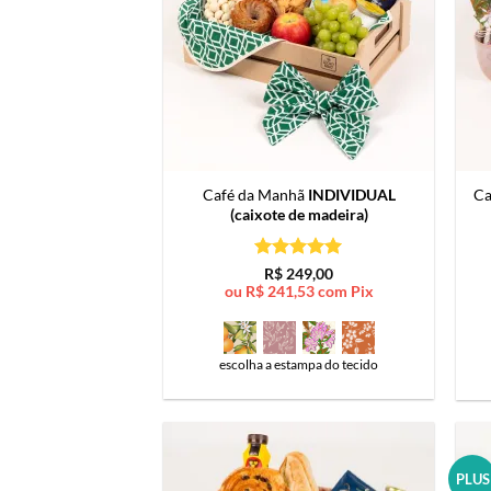
Café da Manhã
INDIVIDUAL
Ca
(caixote de madeira)
Avaliação
5
R$
249,00
de 5
ou
R$
241,53
com Pix
escolha a estampa do tecido
PLUS