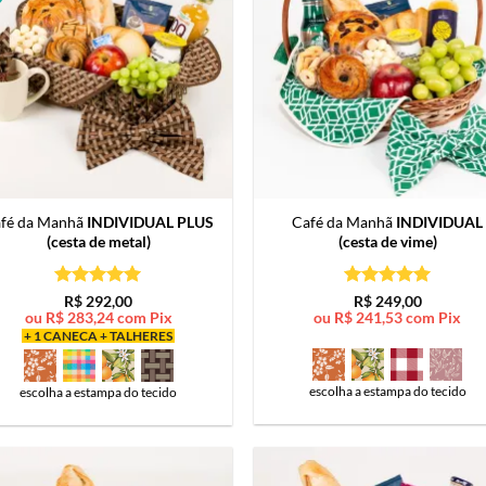
fé da Manhã
INDIVIDUAL PLUS
Café da Manhã
INDIVIDUAL
(cesta de metal)
(cesta de vime)
Avaliação
5
Avaliação
5
R$
292,00
R$
249,00
de 5
de 5
ou
R$
283,24
com Pix
ou
R$
241,53
com Pix
+ 1 CANECA + TALHERES
escolha a estampa do tecido
escolha a estampa do tecido