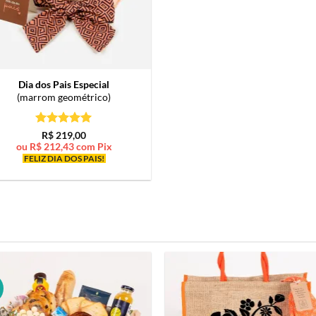
Dia dos Pais Especial
(marrom geométrico)
Avaliação
5
R$
219,00
de 5
ou
R$
212,43
com Pix
FELIZ DIA DOS PAIS!