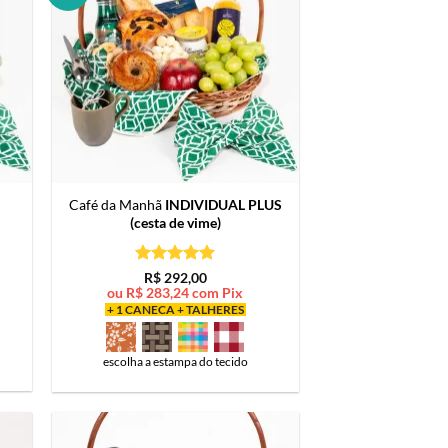
Café da Manhã
INDIVIDUAL PLUS
(cesta de vime)
Avaliação
5
R$
292,00
de 5
ou
R$
283,24
com Pix
+ 1 CANECA + TALHERES
escolha a estampa do tecido