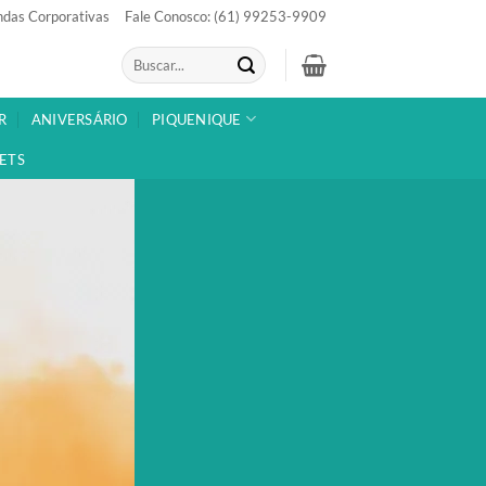
das Corporativas
Fale Conosco: (61) 99253-9909
Pesquisar
por:
R
ANIVERSÁRIO
PIQUENIQUE
ETS