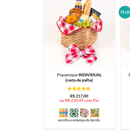
PLUS
Piquenique
INDIVIDUAL
(cesta de palha)
Avaliação
5
R$
217,00
de 5
ou
R$
210,49
com Pix
escolha a estampa do tecido