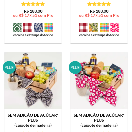
Avaliação
5
Avaliação
5
R$
183,00
R$
183,00
ou
R$
177,51
com Pix
ou
R$
177,51
com Pix
de 5
de 5
escolha a estampa do tecido
escolha a estampa do tecido
PLUS
PLUS
SEM ADIÇÃO DE AÇÚCAR*
SEM ADIÇÃO DE AÇÚCAR*
PLUS
PLUS
(caixote de madeira)
(caixote de madeira)