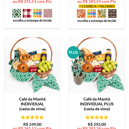
ou
R$
241,53
com Pix
ou
R$
283,24
com Pix
de 5
de 5
+ 1 CANECA + TALHERES
escolha a estampa do tecido
escolha a estampa do tecido
PLUS
Café da Manhã
Café da Manhã
INDIVIDUAL
INDIVIDUAL PLUS
(cesta de vime)
(cesta de vime)
Avaliação
5
Avaliação
5
R$
249,00
R$
292,00
ou
R$
241,53
com Pix
ou
R$
283,24
com Pix
de 5
de 5