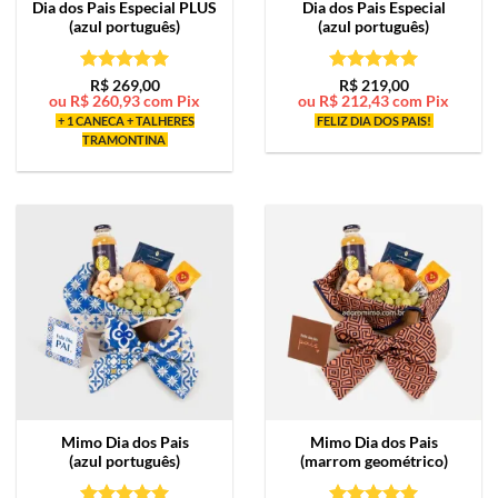
Dia dos Pais Especial PLUS
Dia dos Pais Especial
(azul português)
(azul português)
Avaliação
5
Avaliação
5
R$
269,00
R$
219,00
ou
R$
260,93
com Pix
ou
R$
212,43
com Pix
de 5
de 5
+ 1 CANECA + TALHERES
FELIZ DIA DOS PAIS!
TRAMONTINA
Mimo
Dia dos Pais
Mimo
Dia dos Pais
(azul português)
(marrom geométrico)