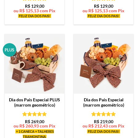
Avaliação
5
Avaliação
5
R$
129,00
R$
129,00
ou
R$
125,13
com Pix
ou
R$
125,13
com Pix
de 5
de 5
FELIZ DIA DOS PAIS!
FELIZ DIA DOS PAIS!
PLUS
Dia dos Pais Especial PLUS
Dia dos Pais Especial
(marrom geométrico)
(marrom geométrico)
Avaliação
5
Avaliação
5
R$
269,00
R$
219,00
ou
R$
260,93
com Pix
ou
R$
212,43
com Pix
de 5
de 5
+ 1 CANECA + TALHERES
FELIZ DIA DOS PAIS!
TRAMONTINA