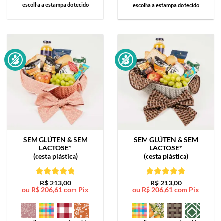
escolha a estampa do tecido
escolha a estampa do tecido
SEM GLÚTEN & SEM
SEM GLÚTEN & SEM
LACTOSE*
LACTOSE*
(cesta plástica)
(cesta plástica)
Avaliação
5
Avaliação
5
R$
213,00
R$
213,00
ou
R$
206,61
com Pix
ou
R$
206,61
com Pix
de 5
de 5