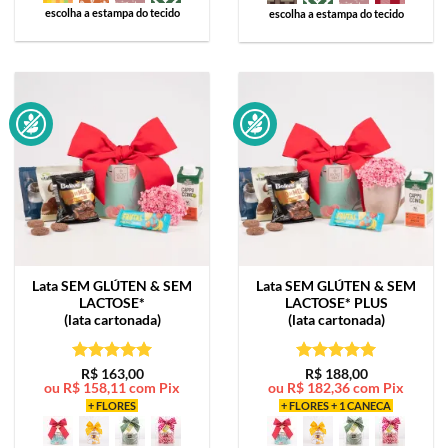
escolha a estampa do tecido
escolha a estampa do tecido
Lata
SEM GLÚTEN & SEM
Lata
SEM GLÚTEN & SEM
LACTOSE*
LACTOSE* PLUS
(lata cartonada)
(lata cartonada)
Avaliação
5
Avaliação
5
R$
163,00
R$
188,00
ou
R$
158,11
com Pix
ou
R$
182,36
com Pix
de 5
de 5
+ FLORES
+ FLORES + 1 CANECA