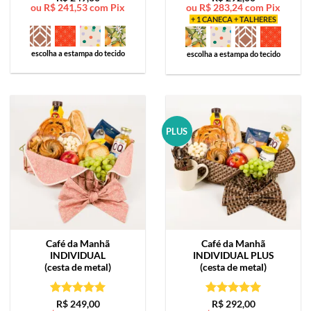
ou
R$
241,53
com Pix
ou
R$
283,24
com Pix
de 5
de 5
+ 1 CANECA + TALHERES
escolha a estampa do tecido
escolha a estampa do tecido
PLUS
Café da Manhã
Café da Manhã
INDIVIDUAL
INDIVIDUAL PLUS
(cesta de metal)
(cesta de metal)
Avaliação
5
Avaliação
5
R$
249,00
R$
292,00