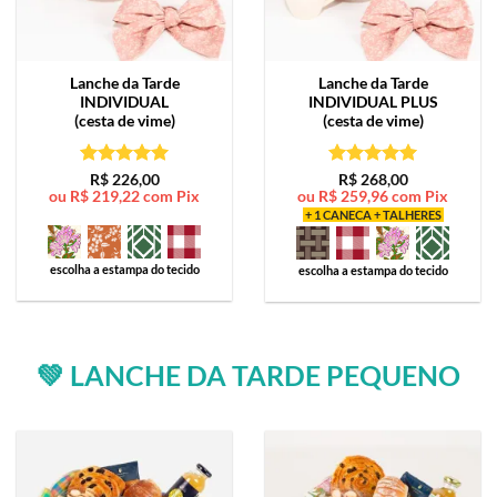
Lanche da Tarde
Lanche da Tarde
INDIVIDUAL
INDIVIDUAL PLUS
(cesta de vime)
(cesta de vime)
Avaliação
5
Avaliação
5
R$
226,00
R$
268,00
ou
R$
219,22
com Pix
ou
R$
259,96
com Pix
de 5
de 5
+ 1 CANECA + TALHERES
escolha a estampa do tecido
escolha a estampa do tecido
💚 LANCHE DA TARDE PEQUENO