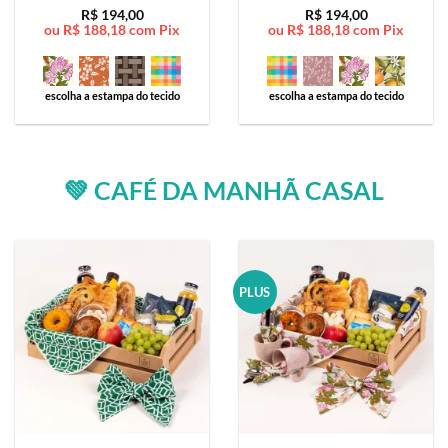
Avaliação
5
Avaliação
5
R$
194,00
R$
194,00
ou
R$
188,18
com Pix
ou
R$
188,18
com Pix
de 5
de 5
escolha a estampa do tecido
escolha a estampa do tecido
💚 CAFÉ DA MANHÃ CASAL
PLUS