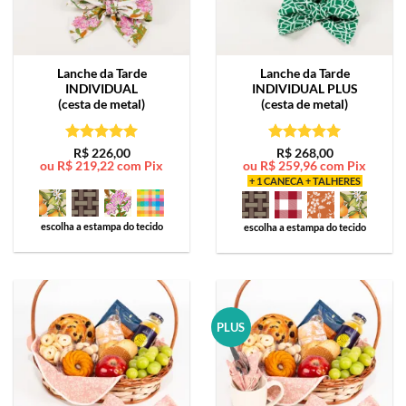
Lanche da Tarde
Lanche da Tarde
INDIVIDUAL
INDIVIDUAL PLUS
(cesta de metal)
(cesta de metal)
Avaliação
5
Avaliação
5
R$
226,00
R$
268,00
ou
R$
219,22
com Pix
ou
R$
259,96
com Pix
de 5
de 5
+ 1 CANECA + TALHERES
escolha a estampa do tecido
escolha a estampa do tecido
PLUS