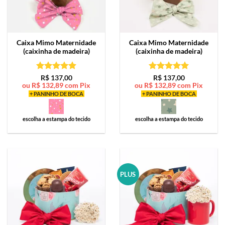
Caixa Mimo
Maternidade
Caixa Mimo
Maternidade
(caixinha de madeira)
(caixinha de madeira)
Avaliação
5
Avaliação
5
R$
137,00
R$
137,00
ou
R$
132,89
com Pix
ou
R$
132,89
com Pix
de 5
de 5
+ PANINHO DE BOCA
+ PANINHO DE BOCA
escolha a estampa do tecido
escolha a estampa do tecido
PLUS