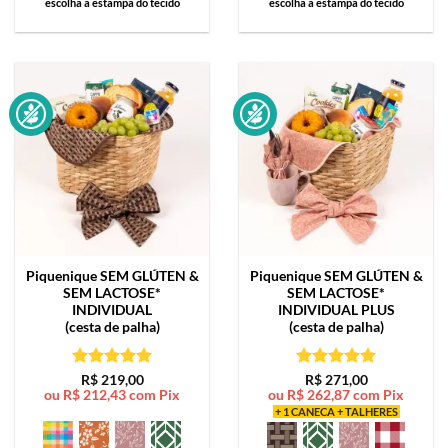
escolha a estampa do tecido
escolha a estampa do tecido
Piquenique SEM GLÚTEN &
Piquenique SEM GLÚTEN &
SEM LACTOSE*
SEM LACTOSE*
INDIVIDUAL
INDIVIDUAL PLUS
(cesta de palha)
(cesta de palha)
Avaliação
5
Avaliação
5
R$
219,00
R$
271,00
ou
R$
212,43
com Pix
ou
R$
262,87
com Pix
de 5
de 5
+ 1 CANECA + TALHERES