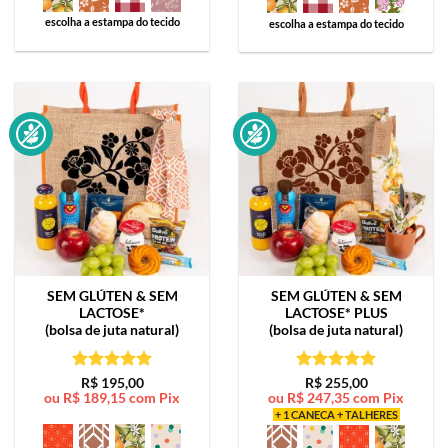
escolha a estampa do tecido
escolha a estampa do tecido
SEM GLÚTEN & SEM
SEM GLÚTEN & SEM
LACTOSE*
LACTOSE*
PLUS
(bolsa de juta natural)
(bolsa de juta natural)
Avaliação
5
Avaliação
5
R$
195,00
R$
255,00
ou
R$
189,15
com Pix
ou
R$
247,35
com Pix
de 5
de 5
+ 1 CANECA + TALHERES