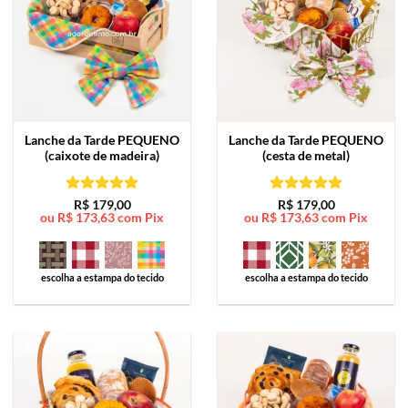
Lanche da Tarde
PEQUENO
Lanche da Tarde
PEQUENO
(caixote de madeira)
(cesta de metal)
Avaliação
5
Avaliação
5
R$
179,00
R$
179,00
ou
R$
173,63
com Pix
ou
R$
173,63
com Pix
de 5
de 5
escolha a estampa do tecido
escolha a estampa do tecido