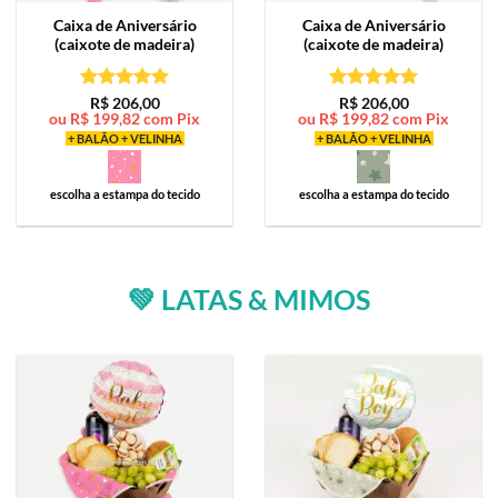
Caixa de
Aniversário
Caixa de
Aniversário
(caixote de madeira)
(caixote de madeira)
Avaliação
5
Avaliação
5
R$
206,00
R$
206,00
ou
R$
199,82
com Pix
ou
R$
199,82
com Pix
de 5
de 5
+ BALÃO + VELINHA
+ BALÃO + VELINHA
escolha a estampa do tecido
escolha a estampa do tecido
💚 LATAS & MIMOS