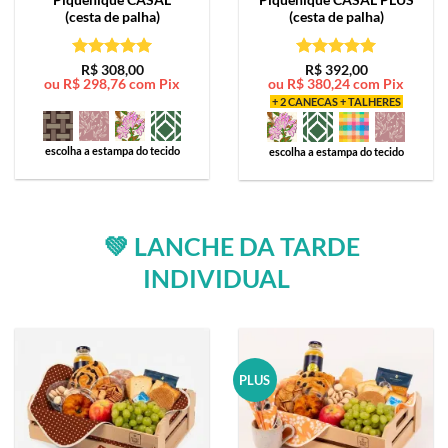
(cesta de palha)
(cesta de palha)
Avaliação
5
Avaliação
5
R$
308,00
R$
392,00
ou
R$
298,76
com Pix
ou
R$
380,24
com Pix
de 5
de 5
+ 2 CANECAS + TALHERES
escolha a estampa do tecido
escolha a estampa do tecido
💚 LANCHE DA TARDE
INDIVIDUAL
PLUS