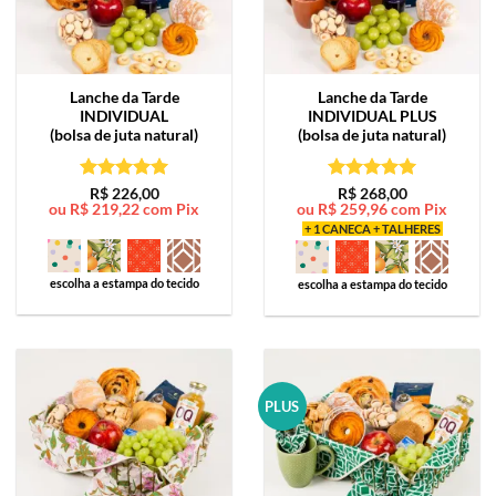
Lanche da Tarde
Lanche da Tarde
INDIVIDUAL
INDIVIDUAL PLUS
(bolsa de juta natural)
(bolsa de juta natural)
Avaliação
5
Avaliação
5
R$
226,00
R$
268,00
ou
R$
219,22
com Pix
ou
R$
259,96
com Pix
de 5
de 5
+ 1 CANECA + TALHERES
escolha a estampa do tecido
escolha a estampa do tecido
PLUS