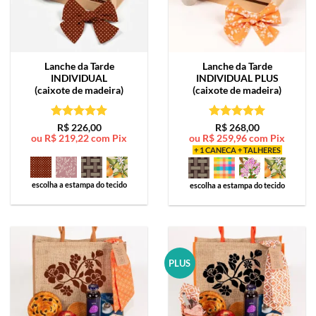
Lanche da Tarde
Lanche da Tarde
INDIVIDUAL
INDIVIDUAL PLUS
(caixote de madeira)
(caixote de madeira)
Avaliação
5
Avaliação
5
R$
226,00
R$
268,00
ou
R$
219,22
com Pix
ou
R$
259,96
com Pix
de 5
de 5
+ 1 CANECA + TALHERES
escolha a estampa do tecido
escolha a estampa do tecido
PLUS