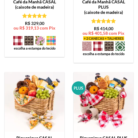
Café da Manhã
CASAL
Café da Manhã
CASAL
(caixote de madeira)
PLUS
(caixote de madeira)
Avaliação
5
R$
329,00
ou
R$
319,13
com Pix
de 5
Avaliação
5
R$
414,00
ou
R$
401,58
com Pix
de 5
+ 2 CANECAS + TALHERES
escolha a estampa do tecido
escolha a estampa do tecido
PLUS
Piquenique
CASAL
Piquenique
CASAL PLUS