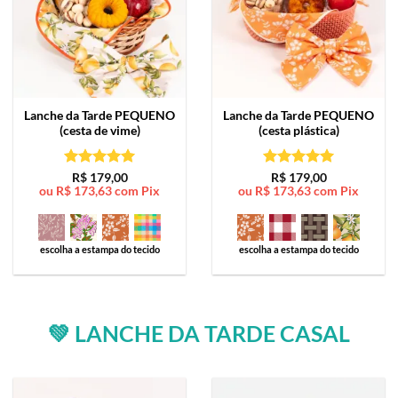
Lanche da Tarde
PEQUENO
Lanche da Tarde
PEQUENO
(cesta de vime)
(cesta plástica)
Avaliação
5
Avaliação
5
R$
179,00
R$
179,00
ou
R$
173,63
com Pix
ou
R$
173,63
com Pix
de 5
de 5
escolha a estampa do tecido
escolha a estampa do tecido
💚 LANCHE DA TARDE CASAL