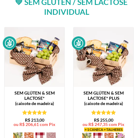
💚 SEM GLÚTEN / SEM LACTOSE
INDIVIDUAL
SEM GLÚTEN & SEM
SEM GLÚTEN & SEM
LACTOSE*
LACTOSE*
PLUS
(caixote de madeira)
(caixote de madeira)
Avaliação
5
Avaliação
5
R$
213,00
R$
255,00
ou
R$
206,61
com Pix
ou
R$
247,35
com Pix
de 5
de 5
+ 1 CANECA + TALHERES