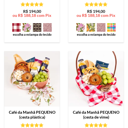
Avaliação
5
Avaliação
5
R$
194,00
R$
194,00
ou
R$
188,18
com Pix
ou
R$
188,18
com Pix
de 5
de 5
escolha a estampa do tecido
escolha a estampa do tecido
Café da Manhã
PEQUENO
Café da Manhã
PEQUENO
(cesta plástica)
(cesta de vime)