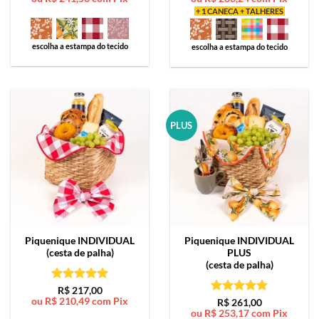
+ 1 CANECA + TALHERES
escolha a estampa do tecido
escolha a estampa do tecido
PLUS
Piquenique
INDIVIDUAL
Piquenique
INDIVIDUAL
(cesta de palha)
PLUS
(cesta de palha)
Avaliação
5
R$
217,00
ou
R$
210,49
com Pix
de 5
Avaliação
5
R$
261,00
ou
R$
253,17
com Pix
de 5