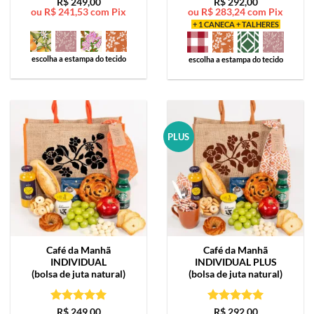
Avaliação
5
Avaliação
5
R$
249,00
R$
292,00
ou
R$
241,53
com Pix
ou
R$
283,24
com Pix
de 5
de 5
+ 1 CANECA + TALHERES
escolha a estampa do tecido
escolha a estampa do tecido
PLUS
Café da Manhã
Café da Manhã
INDIVIDUAL
INDIVIDUAL PLUS
(bolsa de juta natural)
(bolsa de juta natural)
Avaliação
5
Avaliação
5
R$
249,00
R$
292,00