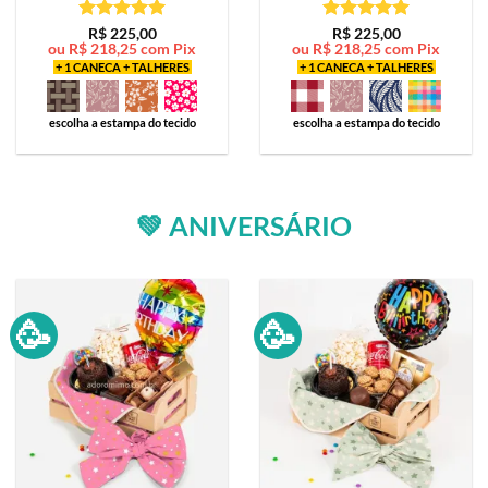
Avaliação
5
Avaliação
5
R$
225,00
R$
225,00
ou
R$
218,25
com Pix
ou
R$
218,25
com Pix
de 5
de 5
+ 1 CANECA + TALHERES
+ 1 CANECA + TALHERES
escolha a estampa do tecido
escolha a estampa do tecido
💚 ANIVERSÁRIO
🥳
🥳