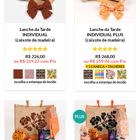
Lanche da Tarde
Lanche da Tarde
INDIVIDUAL
INDIVIDUAL PLUS
(caixote de madeira)
(caixote de madeira)
Avaliação
5
Avaliação
5
R$
226,00
R$
268,00
ou
R$
219,22
com Pix
ou
R$
259,96
com Pix
de 5
de 5
+ 1 CANECA + TALHERES
escolha a estampa do tecido
escolha a estampa do tecido
PLUS