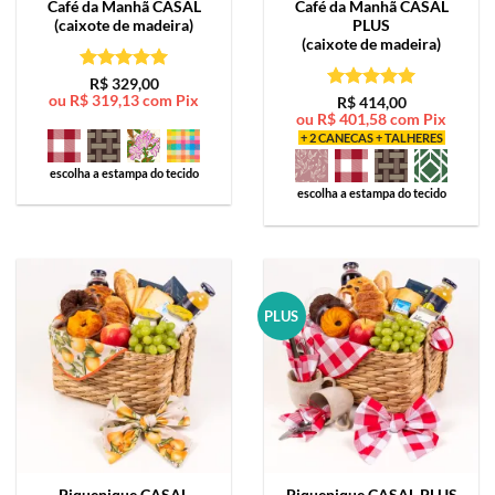
Café da Manhã
CASAL
Café da Manhã
CASAL
(caixote de madeira)
PLUS
(caixote de madeira)
Avaliação
5
R$
329,00
ou
R$
319,13
com Pix
de 5
Avaliação
5
R$
414,00
ou
R$
401,58
com Pix
de 5
+ 2 CANECAS + TALHERES
escolha a estampa do tecido
escolha a estampa do tecido
PLUS
Piquenique
CASAL
Piquenique
CASAL PLUS