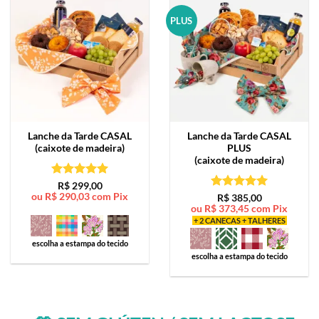
PLUS
Lanche da Tarde
CASAL
Lanche da Tarde
CASAL
(caixote de madeira)
PLUS
(caixote de madeira)
Avaliação
5
R$
299,00
ou
R$
290,03
com Pix
de 5
Avaliação
5
R$
385,00
ou
R$
373,45
com Pix
de 5
+ 2 CANECAS + TALHERES
escolha a estampa do tecido
escolha a estampa do tecido