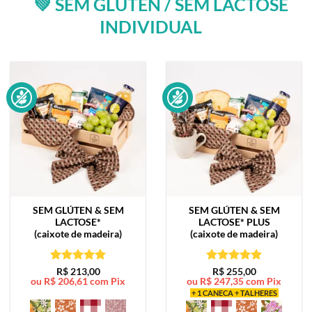
💚 SEM GLÚTEN / SEM LACTOSE
INDIVIDUAL
SEM GLÚTEN & SEM
SEM GLÚTEN & SEM
LACTOSE*
LACTOSE*
PLUS
(caixote de madeira)
(caixote de madeira)
Avaliação
5
Avaliação
5
R$
213,00
R$
255,00
ou
R$
206,61
com Pix
ou
R$
247,35
com Pix
de 5
de 5
+ 1 CANECA + TALHERES