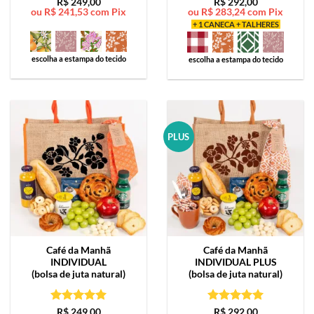
Avaliação
5
Avaliação
5
R$
249,00
R$
292,00
ou
R$
241,53
com Pix
ou
R$
283,24
com Pix
de 5
de 5
+ 1 CANECA + TALHERES
escolha a estampa do tecido
escolha a estampa do tecido
PLUS
Café da Manhã
Café da Manhã
INDIVIDUAL
INDIVIDUAL PLUS
(bolsa de juta natural)
(bolsa de juta natural)
Avaliação
5
Avaliação
5
R$
249,00
R$
292,00