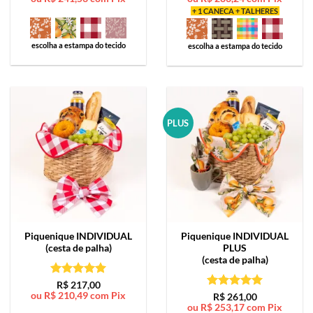
+ 1 CANECA + TALHERES
escolha a estampa do tecido
escolha a estampa do tecido
PLUS
Piquenique
INDIVIDUAL
Piquenique
INDIVIDUAL
(cesta de palha)
PLUS
(cesta de palha)
Avaliação
5
R$
217,00
ou
R$
210,49
com Pix
de 5
Avaliação
5
R$
261,00
ou
R$
253,17
com Pix
de 5