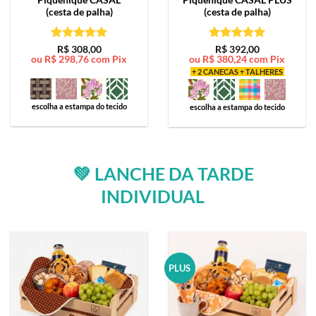
(cesta de palha)
(cesta de palha)
Avaliação
5
Avaliação
5
R$
308,00
R$
392,00
ou
R$
298,76
com Pix
ou
R$
380,24
com Pix
de 5
de 5
+ 2 CANECAS + TALHERES
escolha a estampa do tecido
escolha a estampa do tecido
💚 LANCHE DA TARDE
INDIVIDUAL
PLUS