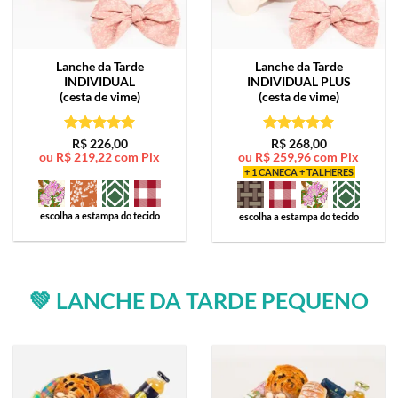
Lanche da Tarde
Lanche da Tarde
INDIVIDUAL
INDIVIDUAL PLUS
(cesta de vime)
(cesta de vime)
Avaliação
5
Avaliação
5
R$
226,00
R$
268,00
ou
R$
219,22
com Pix
ou
R$
259,96
com Pix
de 5
de 5
+ 1 CANECA + TALHERES
escolha a estampa do tecido
escolha a estampa do tecido
💚 LANCHE DA TARDE PEQUENO