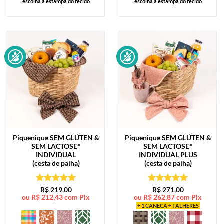
escolha a estampa do tecido
escolha a estampa do tecido
Piquenique SEM GLÚTEN &
Piquenique SEM GLÚTEN &
SEM LACTOSE*
SEM LACTOSE*
INDIVIDUAL
INDIVIDUAL PLUS
(cesta de palha)
(cesta de palha)
Avaliação
5
Avaliação
5
R$
219,00
R$
271,00
ou
R$
212,43
com Pix
ou
R$
262,87
com Pix
de 5
de 5
+ 1 CANECA + TALHERES