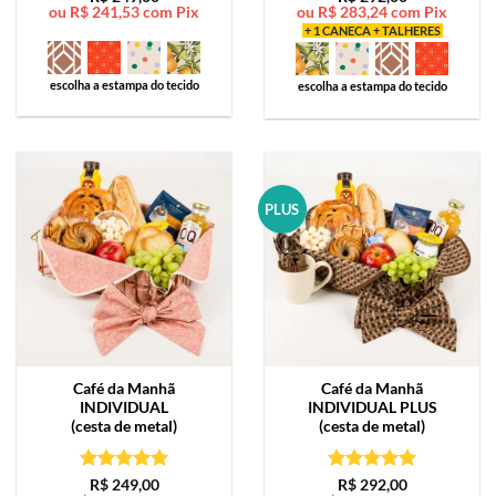
ou
R$
241,53
com Pix
ou
R$
283,24
com Pix
de 5
de 5
+ 1 CANECA + TALHERES
escolha a estampa do tecido
escolha a estampa do tecido
PLUS
Café da Manhã
Café da Manhã
INDIVIDUAL
INDIVIDUAL PLUS
(cesta de metal)
(cesta de metal)
Avaliação
5
Avaliação
5
R$
249,00
R$
292,00