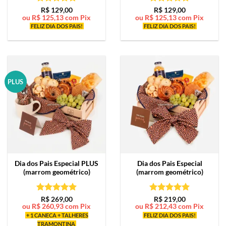
Avaliação
5
Avaliação
5
R$
129,00
R$
129,00
ou
R$
125,13
com Pix
ou
R$
125,13
com Pix
de 5
de 5
FELIZ DIA DOS PAIS!
FELIZ DIA DOS PAIS!
PLUS
Dia dos Pais Especial PLUS
Dia dos Pais Especial
(marrom geométrico)
(marrom geométrico)
Avaliação
5
Avaliação
5
R$
269,00
R$
219,00
ou
R$
260,93
com Pix
ou
R$
212,43
com Pix
de 5
de 5
+ 1 CANECA + TALHERES
FELIZ DIA DOS PAIS!
TRAMONTINA