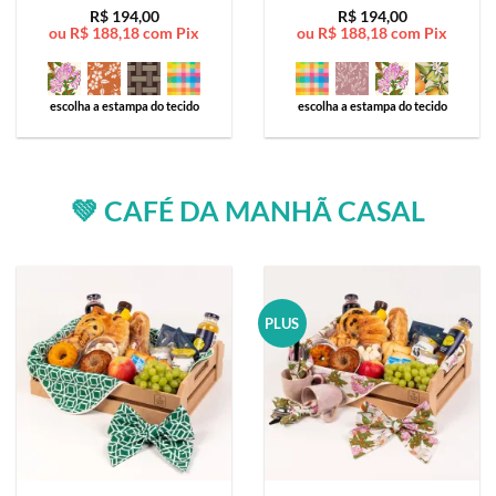
Avaliação
5
Avaliação
5
R$
194,00
R$
194,00
ou
R$
188,18
com Pix
ou
R$
188,18
com Pix
de 5
de 5
escolha a estampa do tecido
escolha a estampa do tecido
💚 CAFÉ DA MANHÃ CASAL
PLUS