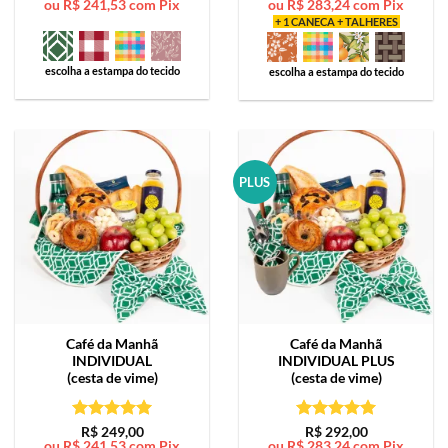
ou
R$
241,53
com Pix
ou
R$
283,24
com Pix
de 5
de 5
+ 1 CANECA + TALHERES
escolha a estampa do tecido
escolha a estampa do tecido
PLUS
Café da Manhã
Café da Manhã
INDIVIDUAL
INDIVIDUAL PLUS
(cesta de vime)
(cesta de vime)
Avaliação
5
Avaliação
5
R$
249,00
R$
292,00
ou
R$
241,53
com Pix
ou
R$
283,24
com Pix
de 5
de 5