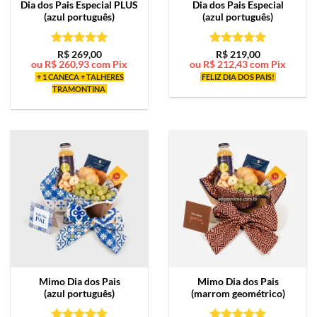
Dia dos Pais Especial PLUS
Dia dos Pais Especial
(azul português)
(azul português)
Avaliação
5
Avaliação
5
R$
269,00
R$
219,00
ou
R$
260,93
com Pix
ou
R$
212,43
com Pix
de 5
de 5
+ 1 CANECA + TALHERES
FELIZ DIA DOS PAIS!
TRAMONTINA
Mimo
Dia dos Pais
Mimo
Dia dos Pais
(azul português)
(marrom geométrico)