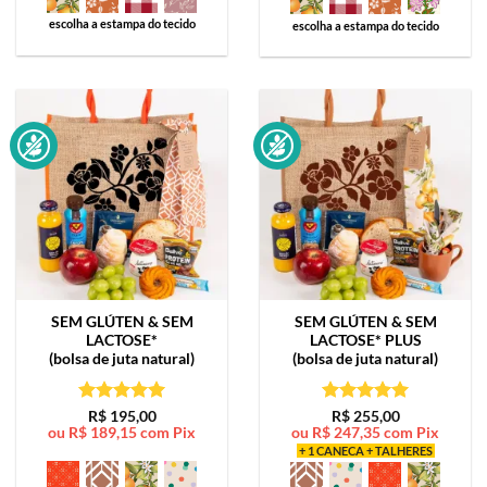
escolha a estampa do tecido
escolha a estampa do tecido
SEM GLÚTEN & SEM
SEM GLÚTEN & SEM
LACTOSE*
LACTOSE*
PLUS
(bolsa de juta natural)
(bolsa de juta natural)
Avaliação
5
Avaliação
5
R$
195,00
R$
255,00
ou
R$
189,15
com Pix
ou
R$
247,35
com Pix
de 5
de 5
+ 1 CANECA + TALHERES