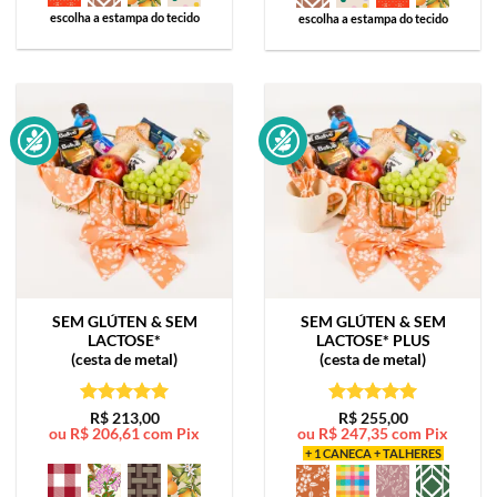
escolha a estampa do tecido
escolha a estampa do tecido
SEM GLÚTEN & SEM
SEM GLÚTEN & SEM
LACTOSE*
LACTOSE*
PLUS
(cesta de metal)
(cesta de metal)
Avaliação
5
Avaliação
5
R$
213,00
R$
255,00
ou
R$
206,61
com Pix
ou
R$
247,35
com Pix
de 5
de 5
+ 1 CANECA + TALHERES