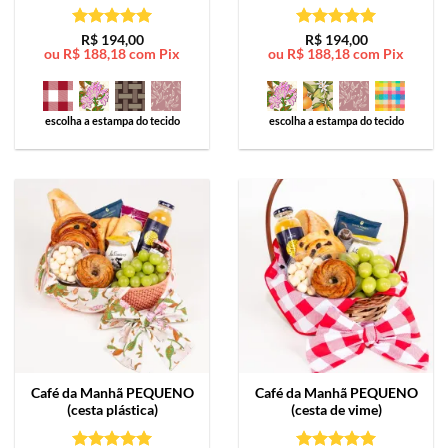
Avaliação
5
Avaliação
5
R$
194,00
R$
194,00
ou
R$
188,18
com Pix
ou
R$
188,18
com Pix
de 5
de 5
escolha a estampa do tecido
escolha a estampa do tecido
Café da Manhã
PEQUENO
Café da Manhã
PEQUENO
(cesta plástica)
(cesta de vime)