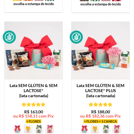
escolha a estampa do tecido
escolha a estampa do tecido
Lata
SEM GLÚTEN & SEM
Lata
SEM GLÚTEN & SEM
LACTOSE*
LACTOSE* PLUS
(lata cartonada)
(lata cartonada)
Avaliação
5
Avaliação
5
R$
163,00
R$
188,00
ou
R$
158,11
com Pix
ou
R$
182,36
com Pix
de 5
de 5
+ FLORES
+ FLORES + 1 CANECA