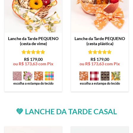
Lanche da Tarde
PEQUENO
Lanche da Tarde
PEQUENO
(cesta de vime)
(cesta plástica)
Avaliação
5
Avaliação
5
R$
179,00
R$
179,00
ou
R$
173,63
com Pix
ou
R$
173,63
com Pix
de 5
de 5
escolha a estampa do tecido
escolha a estampa do tecido
💚 LANCHE DA TARDE CASAL