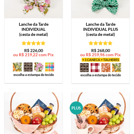
Lanche da Tarde
Lanche da Tarde
INDIVIDUAL
INDIVIDUAL PLUS
(cesta de metal)
(cesta de metal)
Avaliação
5
Avaliação
5
R$
226,00
R$
268,00
ou
R$
219,22
com Pix
ou
R$
259,96
com Pix
de 5
de 5
+ 1 CANECA + TALHERES
escolha a estampa do tecido
escolha a estampa do tecido
PLUS