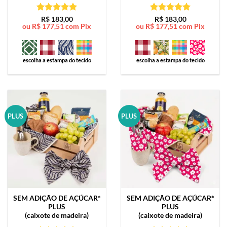
Avaliação
5
Avaliação
5
R$
183,00
R$
183,00
ou
R$
177,51
com Pix
ou
R$
177,51
com Pix
de 5
de 5
escolha a estampa do tecido
escolha a estampa do tecido
PLUS
PLUS
SEM ADIÇÃO DE AÇÚCAR*
SEM ADIÇÃO DE AÇÚCAR*
PLUS
PLUS
(caixote de madeira)
(caixote de madeira)