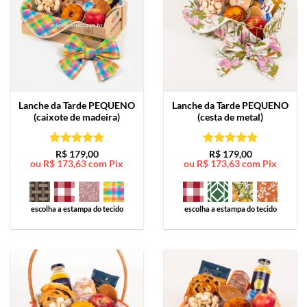
Lanche da Tarde
PEQUENO
Lanche da Tarde
PEQUENO
(caixote de madeira)
(cesta de metal)
Avaliação
5
Avaliação
5
R$
179,00
R$
179,00
ou
R$
173,63
com Pix
ou
R$
173,63
com Pix
de 5
de 5
escolha a estampa do tecido
escolha a estampa do tecido