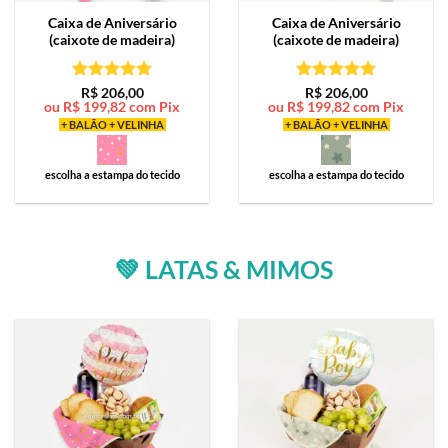
Caixa de
Aniversário
Caixa de
Aniversário
(caixote de madeira)
(caixote de madeira)
Avaliação
5
Avaliação
5
R$
206,00
R$
206,00
ou
R$
199,82
com Pix
ou
R$
199,82
com Pix
de 5
de 5
+ BALÃO + VELINHA
+ BALÃO + VELINHA
escolha a estampa do tecido
escolha a estampa do tecido
💚 LATAS & MIMOS