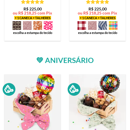
Avaliação
5
Avaliação
5
R$
225,00
R$
225,00
ou
R$
218,25
com Pix
ou
R$
218,25
com Pix
de 5
de 5
+ 1 CANECA + TALHERES
+ 1 CANECA + TALHERES
escolha a estampa do tecido
escolha a estampa do tecido
💚 ANIVERSÁRIO
🥳
🥳