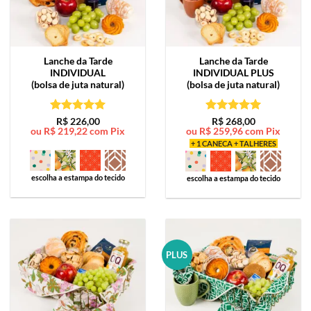
Lanche da Tarde
Lanche da Tarde
INDIVIDUAL
INDIVIDUAL PLUS
(bolsa de juta natural)
(bolsa de juta natural)
Avaliação
5
Avaliação
5
R$
226,00
R$
268,00
ou
R$
219,22
com Pix
ou
R$
259,96
com Pix
de 5
de 5
+ 1 CANECA + TALHERES
escolha a estampa do tecido
escolha a estampa do tecido
PLUS