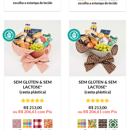
escolha a estampa do tecido
escolha a estampa do tecido
SEM GLÚTEN & SEM
SEM GLÚTEN & SEM
LACTOSE*
LACTOSE*
(cesta plástica)
(cesta plástica)
Avaliação
5
Avaliação
5
R$
213,00
R$
213,00
ou
R$
206,61
com Pix
ou
R$
206,61
com Pix
de 5
de 5