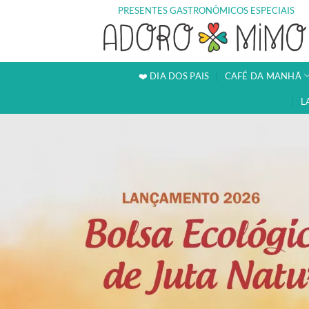
Skip
PRESENTES GASTRONÔMICOS ESPECIAIS
to
content
❤️ DIA DOS PAIS
CAFÉ DA MANHÃ
L