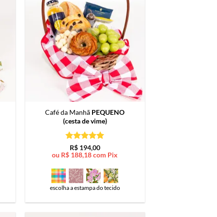
Café da Manhã
PEQUENO
(cesta de vime)
Avaliação
5
R$
194,00
de 5
ou
R$
188,18
com Pix
escolha a estampa do tecido