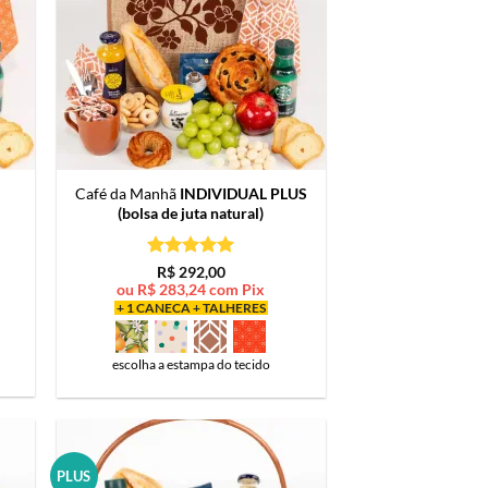
Café da Manhã
INDIVIDUAL PLUS
(bolsa de juta natural)
Avaliação
5
R$
292,00
de 5
ou
R$
283,24
com Pix
+ 1 CANECA + TALHERES
escolha a estampa do tecido
PLUS