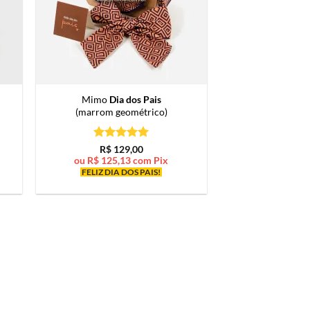
Mimo
Dia dos Pais
(marrom geométrico)
Avaliação
5
R$
129,00
de 5
ou
R$
125,13
com Pix
FELIZ DIA DOS PAIS!