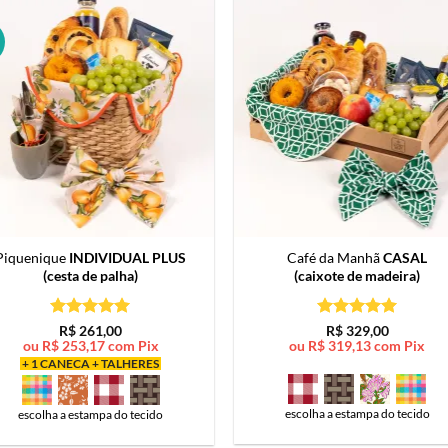
Piquenique
INDIVIDUAL PLUS
Café da Manhã
CASAL
(cesta de palha)
(caixote de madeira)
Avaliação
5
Avaliação
5
R$
261,00
R$
329,00
de 5
de 5
ou
R$
253,17
com Pix
ou
R$
319,13
com Pix
+ 1 CANECA + TALHERES
escolha a estampa do tecido
escolha a estampa do tecido