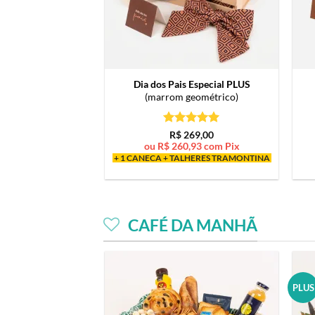
Dia dos Pais Especial PLUS
(marrom geométrico)
Avaliação
5
R$
269,00
de 5
ou
R$
260,93
com Pix
+ 1 CANECA + TALHERES TRAMONTINA
CAFÉ DA MANHÃ
PLUS