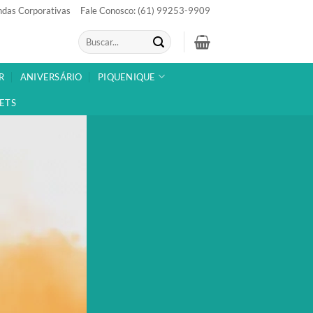
das Corporativas
Fale Conosco: (61) 99253-9909
Pesquisar
por:
R
ANIVERSÁRIO
PIQUENIQUE
ETS