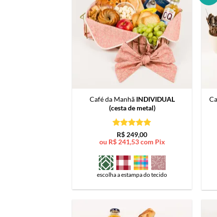
Café da Manhã
INDIVIDUAL
Ca
(cesta de metal)
Avaliação
5
R$
249,00
de 5
ou
R$
241,53
com Pix
escolha a estampa do tecido