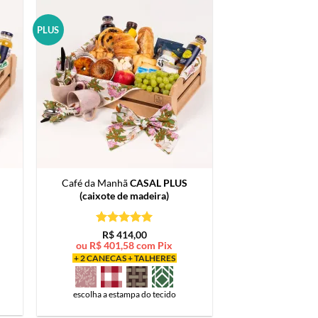
PLUS
Café da Manhã
CASAL PLUS
(caixote de madeira)
Avaliação
5
R$
414,00
de 5
ou
R$
401,58
com Pix
+ 2 CANECAS + TALHERES
escolha a estampa do tecido