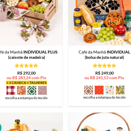
fé da Manhã
INDIVIDUAL PLUS
Café da Manhã
INDIVIDUAL
(caixote de madeira)
(bolsa de juta natural)
Avaliação
5
Avaliação
5
R$
292,00
R$
249,00
de 5
de 5
ou
R$
283,24
com Pix
ou
R$
241,53
com Pix
+ 1 CANECA + TALHERES
escolha a estampa do tecido
escolha a estampa do tecido