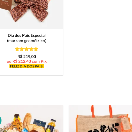
Dia dos Pais Especial
(marrom geométrico)
Avaliação
5
R$
219,00
de 5
ou
R$
212,43
com Pix
FELIZ DIA DOS PAIS!