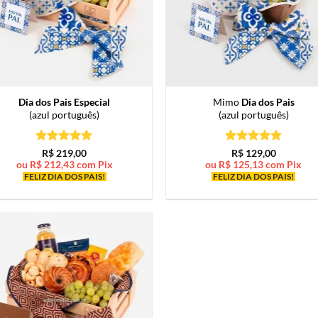
Dia dos Pais Especial
Mimo
Dia dos Pais
(azul português)
(azul português)
Avaliação
5
Avaliação
5
R$
219,00
R$
129,00
de 5
de 5
ou
R$
212,43
com Pix
ou
R$
125,13
com Pix
FELIZ DIA DOS PAIS!
FELIZ DIA DOS PAIS!