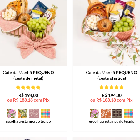
Café da Manhã
PEQUENO
Café da Manhã
PEQUENO
(cesta de metal)
(cesta plástica)
Avaliação
5
Avaliação
5
R$
194,00
R$
194,00
de 5
de 5
ou
R$
188,18
com Pix
ou
R$
188,18
com Pix
escolha a estampa do tecido
escolha a estampa do tecido