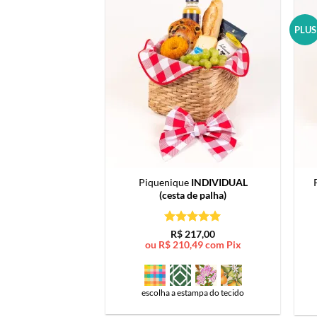
PLUS
Piquenique
INDIVIDUAL
(cesta de palha)
Avaliação
5
R$
217,00
de 5
ou
R$
210,49
com Pix
escolha a estampa do tecido