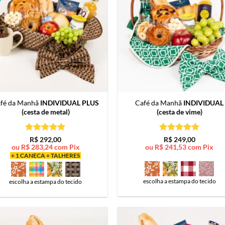
fé da Manhã
INDIVIDUAL PLUS
Café da Manhã
INDIVIDUAL
(cesta de metal)
(cesta de vime)
Avaliação
5
Avaliação
5
R$
292,00
R$
249,00
de 5
de 5
ou
R$
283,24
com Pix
ou
R$
241,53
com Pix
+ 1 CANECA + TALHERES
escolha a estampa do tecido
escolha a estampa do tecido