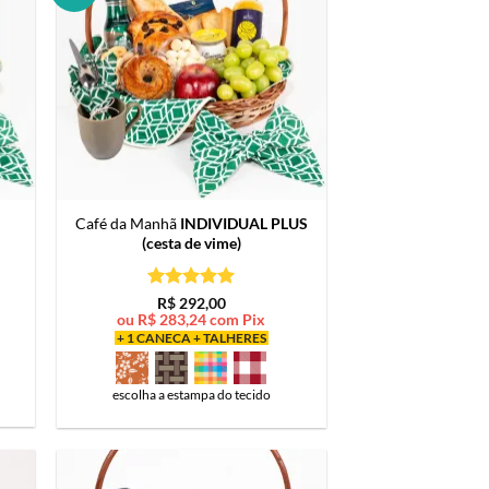
Café da Manhã
INDIVIDUAL PLUS
(cesta de vime)
Avaliação
5
R$
292,00
de 5
ou
R$
283,24
com Pix
+ 1 CANECA + TALHERES
escolha a estampa do tecido