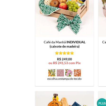
Café da Manhã
INDIVIDUAL
Ca
(caixote de madeira)
Avaliação
5
R$
249,00
de 5
ou
R$
241,53
com Pix
escolha a estampa do tecido
PLUS