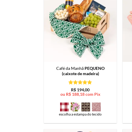
Café da Manhã
PEQUENO
(caixote de madeira)
Avaliação
5
R$
194,00
de 5
ou
R$
188,18
com Pix
escolha a estampa do tecido