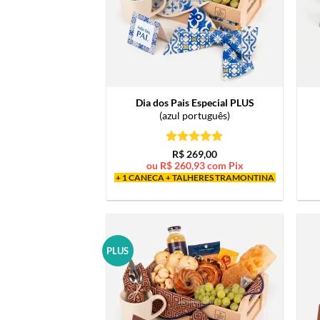
Dia dos Pais Especial PLUS
(azul português)
Avaliação
5
R$
269,00
de 5
ou
R$
260,93
com Pix
+ 1 CANECA + TALHERES TRAMONTINA
PLUS