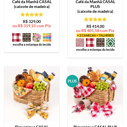
Café da Manhã
CASAL
Café da Manhã
CASAL
(caixote de madeira)
PLUS
(caixote de madeira)
Avaliação
5
R$
329,00
ou
R$
319,13
com Pix
de 5
Avaliação
5
R$
414,00
ou
R$
401,58
com Pix
de 5
+ 2 CANECAS + TALHERES
escolha a estampa do tecido
escolha a estampa do tecido
PLUS
Piquenique
CASAL
Piquenique
CASAL PLUS