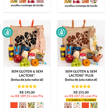
escolha a estampa do tecido
escolha a estampa do tecido
SEM GLÚTEN & SEM
SEM GLÚTEN & SEM
LACTOSE*
LACTOSE*
PLUS
(bolsa de juta natural)
(bolsa de juta natural)
Avaliação
5
Avaliação
5
R$
195,00
R$
255,00
ou
R$
189,15
com Pix
ou
R$
247,35
com Pix
de 5
de 5
+ 1 CANECA + TALHERES