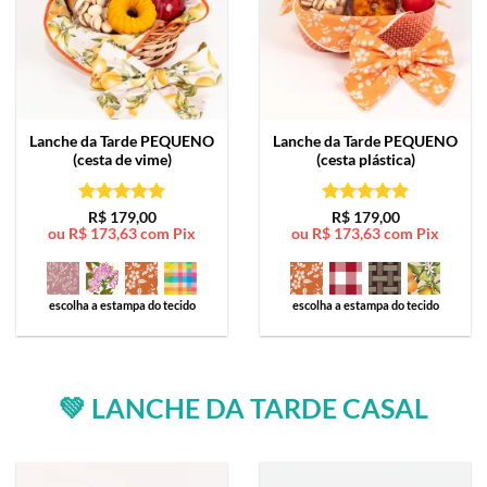
Lanche da Tarde
PEQUENO
Lanche da Tarde
PEQUENO
(cesta de vime)
(cesta plástica)
Avaliação
5
Avaliação
5
R$
179,00
R$
179,00
ou
R$
173,63
com Pix
ou
R$
173,63
com Pix
de 5
de 5
escolha a estampa do tecido
escolha a estampa do tecido
💚 LANCHE DA TARDE CASAL