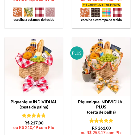
+ 1 CANECA + TALHERES
escolha a estampa do tecido
escolha a estampa do tecido
PLUS
Piquenique
INDIVIDUAL
Piquenique
INDIVIDUAL
(cesta de palha)
PLUS
(cesta de palha)
Avaliação
5
R$
217,00
ou
R$
210,49
com Pix
de 5
Avaliação
5
R$
261,00
ou
R$
253,17
com Pix
de 5