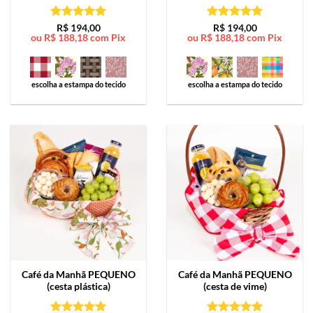
Avaliação
5
Avaliação
5
R$
194,00
R$
194,00
ou
R$
188,18
com Pix
ou
R$
188,18
com Pix
de 5
de 5
escolha a estampa do tecido
escolha a estampa do tecido
Café da Manhã
PEQUENO
Café da Manhã
PEQUENO
(cesta plástica)
(cesta de vime)