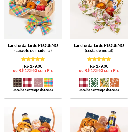
Lanche da Tarde
PEQUENO
Lanche da Tarde
PEQUENO
(caixote de madeira)
(cesta de metal)
Avaliação
5
Avaliação
5
R$
179,00
R$
179,00
ou
R$
173,63
com Pix
ou
R$
173,63
com Pix
de 5
de 5
escolha a estampa do tecido
escolha a estampa do tecido