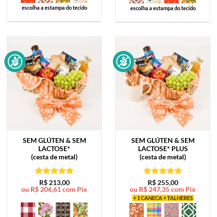
escolha a estampa do tecido
escolha a estampa do tecido
SEM GLÚTEN & SEM
SEM GLÚTEN & SEM
LACTOSE*
LACTOSE*
PLUS
(cesta de metal)
(cesta de metal)
Avaliação
5
Avaliação
5
R$
213,00
R$
255,00
ou
R$
206,61
com Pix
ou
R$
247,35
com Pix
de 5
de 5
+ 1 CANECA + TALHERES