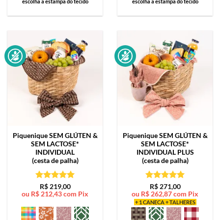
escolha a estampa do tecido
escolha a estampa do tecido
Piquenique SEM GLÚTEN &
Piquenique SEM GLÚTEN &
SEM LACTOSE*
SEM LACTOSE*
INDIVIDUAL
INDIVIDUAL PLUS
(cesta de palha)
(cesta de palha)
Avaliação
5
Avaliação
5
R$
219,00
R$
271,00
ou
R$
212,43
com Pix
ou
R$
262,87
com Pix
de 5
de 5
+ 1 CANECA + TALHERES