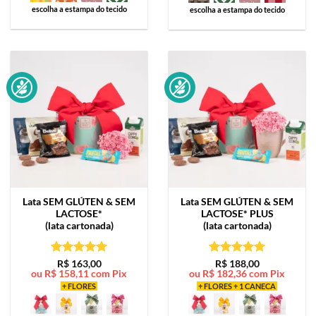
escolha a estampa do tecido
escolha a estampa do tecido
Lata
SEM GLÚTEN & SEM
Lata
SEM GLÚTEN & SEM
LACTOSE*
LACTOSE* PLUS
(lata cartonada)
(lata cartonada)
Avaliação
5
Avaliação
5
R$
163,00
R$
188,00
ou
R$
158,11
com Pix
ou
R$
182,36
com Pix
de 5
de 5
+ FLORES
+ FLORES + 1 CANECA