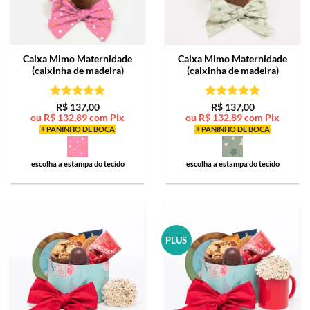
Caixa Mimo
Maternidade
Caixa Mimo
Maternidade
(caixinha de madeira)
(caixinha de madeira)
Avaliação
5
Avaliação
5
R$
137,00
R$
137,00
ou
R$
132,89
com Pix
ou
R$
132,89
com Pix
de 5
de 5
+ PANINHO DE BOCA
+ PANINHO DE BOCA
escolha a estampa do tecido
escolha a estampa do tecido
PLUS