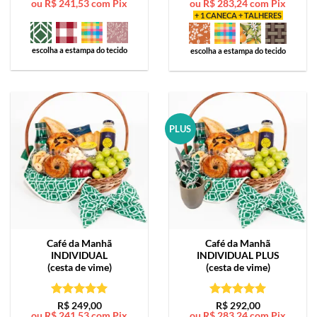
ou
R$
241,53
com Pix
ou
R$
283,24
com Pix
de 5
de 5
+ 1 CANECA + TALHERES
escolha a estampa do tecido
escolha a estampa do tecido
PLUS
Café da Manhã
Café da Manhã
INDIVIDUAL
INDIVIDUAL PLUS
(cesta de vime)
(cesta de vime)
Avaliação
5
Avaliação
5
R$
249,00
R$
292,00
ou
R$
241,53
com Pix
ou
R$
283,24
com Pix
de 5
de 5