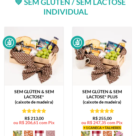
💚 SEM GLÚTEN / SEM LACTOSE
INDIVIDUAL
SEM GLÚTEN & SEM
SEM GLÚTEN & SEM
LACTOSE*
LACTOSE*
PLUS
(caixote de madeira)
(caixote de madeira)
Avaliação
5
Avaliação
5
R$
213,00
R$
255,00
ou
R$
206,61
com Pix
ou
R$
247,35
com Pix
de 5
de 5
+ 1 CANECA + TALHERES