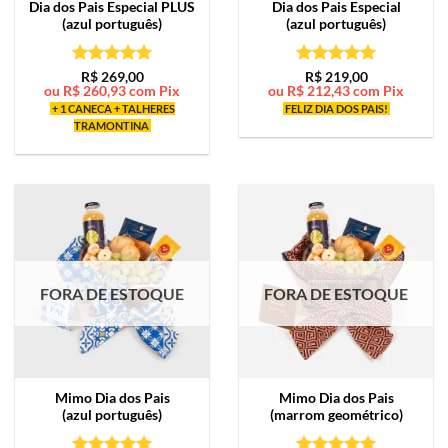
Dia dos Pais Especial PLUS
Dia dos Pais Especial
(azul português)
(azul português)
Avaliação
5
Avaliação
5
R$
269,00
R$
219,00
ou
R$
260,93
com Pix
ou
R$
212,43
com Pix
de 5
de 5
+ 1 CANECA + TALHERES
FELIZ DIA DOS PAIS!
TRAMONTINA
FORA DE ESTOQUE
FORA DE ESTOQUE
Mimo
Dia dos Pais
Mimo
Dia dos Pais
(azul português)
(marrom geométrico)