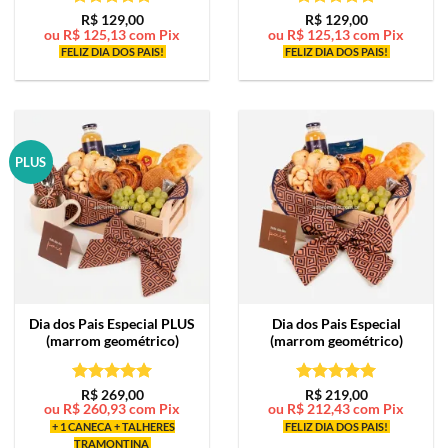
Avaliação
5
Avaliação
5
R$
129,00
R$
129,00
ou
R$
125,13
com Pix
ou
R$
125,13
com Pix
de 5
de 5
FELIZ DIA DOS PAIS!
FELIZ DIA DOS PAIS!
PLUS
Dia dos Pais Especial PLUS
Dia dos Pais Especial
(marrom geométrico)
(marrom geométrico)
Avaliação
5
Avaliação
5
R$
269,00
R$
219,00
ou
R$
260,93
com Pix
ou
R$
212,43
com Pix
de 5
de 5
+ 1 CANECA + TALHERES
FELIZ DIA DOS PAIS!
TRAMONTINA