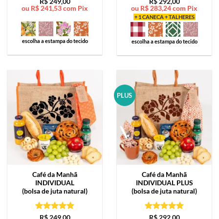
Avaliação
5
Avaliação
5
R$
249,00
R$
292,00
ou
R$
241,53
com Pix
ou
R$
283,24
com Pix
de 5
de 5
+ 1 CANECA + TALHERES
escolha a estampa do tecido
escolha a estampa do tecido
PLUS
Café da Manhã
Café da Manhã
INDIVIDUAL
INDIVIDUAL PLUS
(bolsa de juta natural)
(bolsa de juta natural)
Avaliação
5
Avaliação
5
R$
249,00
R$
292,00