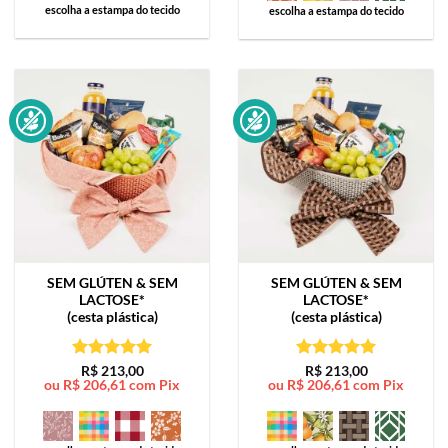
escolha a estampa do tecido
escolha a estampa do tecido
SEM GLÚTEN & SEM
SEM GLÚTEN & SEM
LACTOSE*
LACTOSE*
(cesta plástica)
(cesta plástica)
Avaliação
5
Avaliação
5
R$
213,00
R$
213,00
ou
R$
206,61
com Pix
ou
R$
206,61
com Pix
de 5
de 5