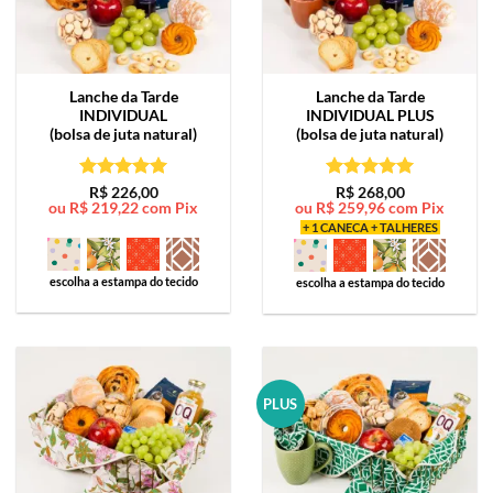
Lanche da Tarde
Lanche da Tarde
INDIVIDUAL
INDIVIDUAL PLUS
(bolsa de juta natural)
(bolsa de juta natural)
Avaliação
5
Avaliação
5
R$
226,00
R$
268,00
ou
R$
219,22
com Pix
ou
R$
259,96
com Pix
de 5
de 5
+ 1 CANECA + TALHERES
escolha a estampa do tecido
escolha a estampa do tecido
PLUS