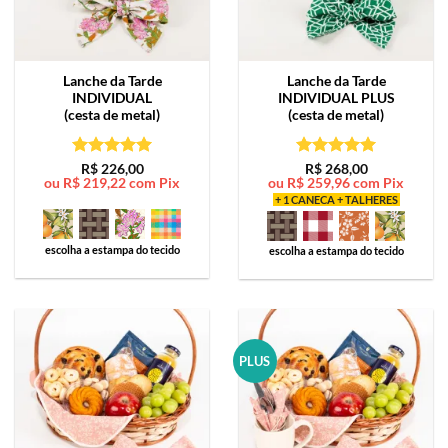
Lanche da Tarde
Lanche da Tarde
INDIVIDUAL
INDIVIDUAL PLUS
(cesta de metal)
(cesta de metal)
Avaliação
5
Avaliação
5
R$
226,00
R$
268,00
ou
R$
219,22
com Pix
ou
R$
259,96
com Pix
de 5
de 5
+ 1 CANECA + TALHERES
escolha a estampa do tecido
escolha a estampa do tecido
PLUS