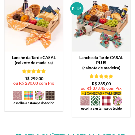
PLUS
Lanche da Tarde
CASAL
Lanche da Tarde
CASAL
(caixote de madeira)
PLUS
(caixote de madeira)
Avaliação
5
R$
299,00
ou
R$
290,03
com Pix
de 5
Avaliação
5
R$
385,00
ou
R$
373,45
com Pix
de 5
+ 2 CANECAS + TALHERES
escolha a estampa do tecido
escolha a estampa do tecido