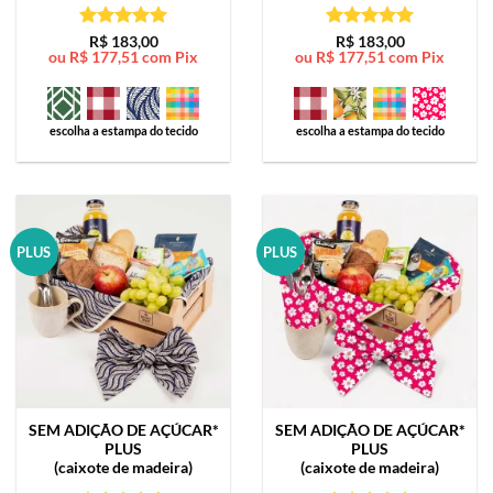
Avaliação
5
Avaliação
5
R$
183,00
R$
183,00
ou
R$
177,51
com Pix
ou
R$
177,51
com Pix
de 5
de 5
escolha a estampa do tecido
escolha a estampa do tecido
PLUS
PLUS
SEM ADIÇÃO DE AÇÚCAR*
SEM ADIÇÃO DE AÇÚCAR*
PLUS
PLUS
(caixote de madeira)
(caixote de madeira)