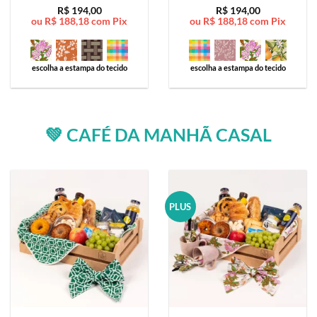
Avaliação
5
Avaliação
5
R$
194,00
R$
194,00
ou
R$
188,18
com Pix
ou
R$
188,18
com Pix
de 5
de 5
escolha a estampa do tecido
escolha a estampa do tecido
💚 CAFÉ DA MANHÃ CASAL
PLUS