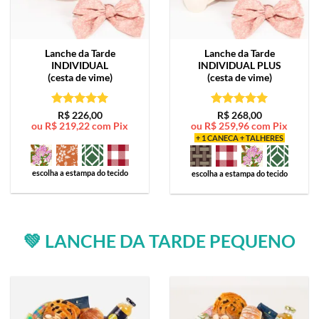
Lanche da Tarde
Lanche da Tarde
INDIVIDUAL
INDIVIDUAL PLUS
(cesta de vime)
(cesta de vime)
Avaliação
5
Avaliação
5
R$
226,00
R$
268,00
ou
R$
219,22
com Pix
ou
R$
259,96
com Pix
de 5
de 5
+ 1 CANECA + TALHERES
escolha a estampa do tecido
escolha a estampa do tecido
💚 LANCHE DA TARDE PEQUENO