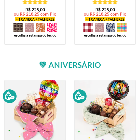
Avaliação
5
Avaliação
5
R$
225,00
R$
225,00
ou
R$
218,25
com Pix
ou
R$
218,25
com Pix
de 5
de 5
+ 1 CANECA + TALHERES
+ 1 CANECA + TALHERES
escolha a estampa do tecido
escolha a estampa do tecido
💚 ANIVERSÁRIO
🥳
🥳