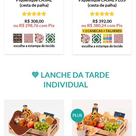
(cesta de palha)
(cesta de palha)
Avaliação
5
Avaliação
5
R$
308,00
R$
392,00
ou
R$
298,76
com Pix
ou
R$
380,24
com Pix
de 5
de 5
+ 2 CANECAS + TALHERES
escolha a estampa do tecido
escolha a estampa do tecido
💚 LANCHE DA TARDE
INDIVIDUAL
PLUS