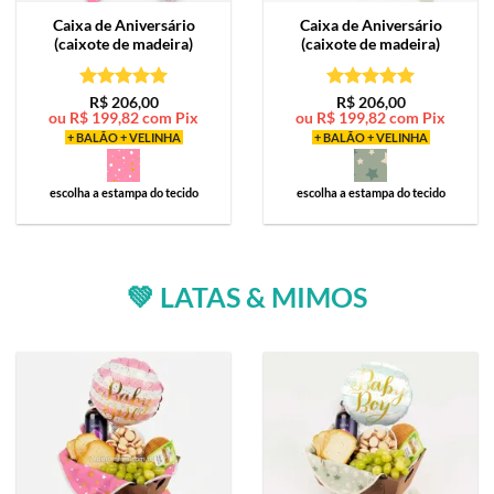
Caixa de
Aniversário
Caixa de
Aniversário
(caixote de madeira)
(caixote de madeira)
Avaliação
5
Avaliação
5
R$
206,00
R$
206,00
ou
R$
199,82
com Pix
ou
R$
199,82
com Pix
de 5
de 5
+ BALÃO + VELINHA
+ BALÃO + VELINHA
escolha a estampa do tecido
escolha a estampa do tecido
💚 LATAS & MIMOS