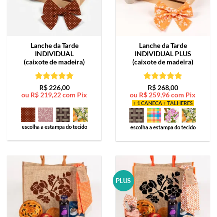
Lanche da Tarde
Lanche da Tarde
INDIVIDUAL
INDIVIDUAL PLUS
(caixote de madeira)
(caixote de madeira)
Avaliação
5
Avaliação
5
R$
226,00
R$
268,00
ou
R$
219,22
com Pix
ou
R$
259,96
com Pix
de 5
de 5
+ 1 CANECA + TALHERES
escolha a estampa do tecido
escolha a estampa do tecido
PLUS