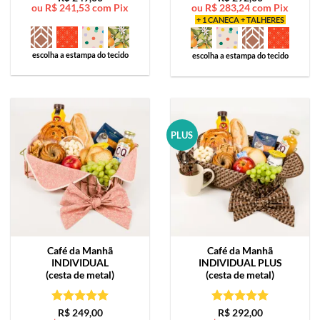
ou
R$
241,53
com Pix
ou
R$
283,24
com Pix
de 5
de 5
+ 1 CANECA + TALHERES
escolha a estampa do tecido
escolha a estampa do tecido
PLUS
Café da Manhã
Café da Manhã
INDIVIDUAL
INDIVIDUAL PLUS
(cesta de metal)
(cesta de metal)
Avaliação
5
Avaliação
5
R$
249,00
R$
292,00