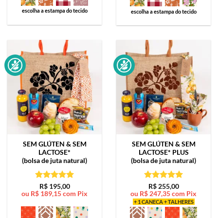
escolha a estampa do tecido
escolha a estampa do tecido
SEM GLÚTEN & SEM
SEM GLÚTEN & SEM
LACTOSE*
LACTOSE*
PLUS
(bolsa de juta natural)
(bolsa de juta natural)
Avaliação
5
Avaliação
5
R$
195,00
R$
255,00
ou
R$
189,15
com Pix
ou
R$
247,35
com Pix
de 5
de 5
+ 1 CANECA + TALHERES