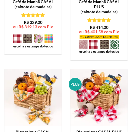
Café da Manhã
CASAL
Café da Manhã
CASAL
(caixote de madeira)
PLUS
(caixote de madeira)
Avaliação
5
R$
329,00
ou
R$
319,13
com Pix
de 5
Avaliação
5
R$
414,00
ou
R$
401,58
com Pix
de 5
+ 2 CANECAS + TALHERES
escolha a estampa do tecido
escolha a estampa do tecido
PLUS
Piquenique
CASAL
Piquenique
CASAL PLUS