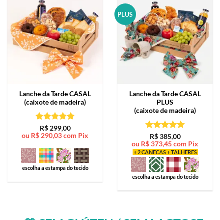
PLUS
Lanche da Tarde
CASAL
Lanche da Tarde
CASAL
(caixote de madeira)
PLUS
(caixote de madeira)
Avaliação
5
R$
299,00
ou
R$
290,03
com Pix
de 5
Avaliação
5
R$
385,00
ou
R$
373,45
com Pix
de 5
+ 2 CANECAS + TALHERES
escolha a estampa do tecido
escolha a estampa do tecido