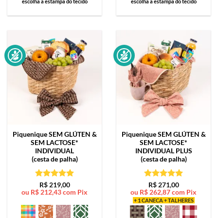
escolha a estampa do tecido
escolha a estampa do tecido
Piquenique SEM GLÚTEN &
Piquenique SEM GLÚTEN &
SEM LACTOSE*
SEM LACTOSE*
INDIVIDUAL
INDIVIDUAL PLUS
(cesta de palha)
(cesta de palha)
Avaliação
5
Avaliação
5
R$
219,00
R$
271,00
ou
R$
212,43
com Pix
ou
R$
262,87
com Pix
de 5
de 5
+ 1 CANECA + TALHERES