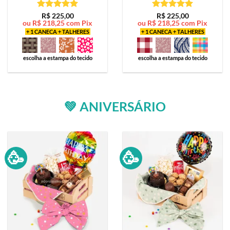
Avaliação
5
Avaliação
5
R$
225,00
R$
225,00
ou
R$
218,25
com Pix
ou
R$
218,25
com Pix
de 5
de 5
+ 1 CANECA + TALHERES
+ 1 CANECA + TALHERES
escolha a estampa do tecido
escolha a estampa do tecido
💚 ANIVERSÁRIO
🥳
🥳