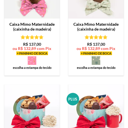
Caixa Mimo
Maternidade
Caixa Mimo
Maternidade
(caixinha de madeira)
(caixinha de madeira)
Avaliação
5
Avaliação
5
R$
137,00
R$
137,00
ou
R$
132,89
com Pix
ou
R$
132,89
com Pix
de 5
de 5
+ PANINHO DE BOCA
+ PANINHO DE BOCA
escolha a estampa do tecido
escolha a estampa do tecido
PLUS