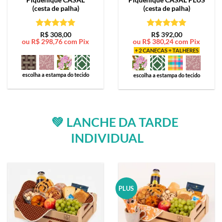
(cesta de palha)
(cesta de palha)
Avaliação
5
Avaliação
5
R$
308,00
R$
392,00
ou
R$
298,76
com Pix
ou
R$
380,24
com Pix
de 5
de 5
+ 2 CANECAS + TALHERES
escolha a estampa do tecido
escolha a estampa do tecido
💚 LANCHE DA TARDE
INDIVIDUAL
PLUS