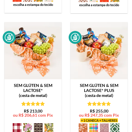
escolha a estampa do tecido
escolha a estampa do tecido
SEM GLÚTEN & SEM
SEM GLÚTEN & SEM
LACTOSE*
LACTOSE*
PLUS
(cesta de metal)
(cesta de metal)
Avaliação
5
Avaliação
5
R$
213,00
R$
255,00
ou
R$
206,61
com Pix
ou
R$
247,35
com Pix
de 5
de 5
+ 1 CANECA + TALHERES