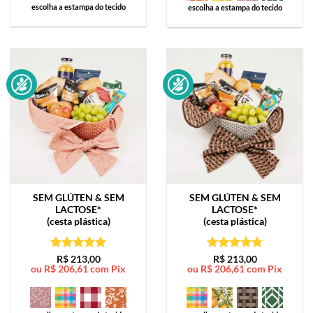
escolha a estampa do tecido
escolha a estampa do tecido
SEM GLÚTEN & SEM
SEM GLÚTEN & SEM
LACTOSE*
LACTOSE*
(cesta plástica)
(cesta plástica)
Avaliação
5
Avaliação
5
R$
213,00
R$
213,00
ou
R$
206,61
com Pix
ou
R$
206,61
com Pix
de 5
de 5