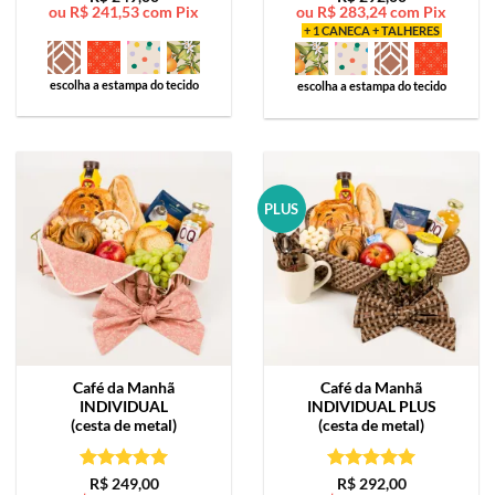
ou
R$
241,53
com Pix
ou
R$
283,24
com Pix
de 5
de 5
+ 1 CANECA + TALHERES
escolha a estampa do tecido
escolha a estampa do tecido
PLUS
Café da Manhã
Café da Manhã
INDIVIDUAL
INDIVIDUAL PLUS
(cesta de metal)
(cesta de metal)
Avaliação
5
Avaliação
5
R$
249,00
R$
292,00