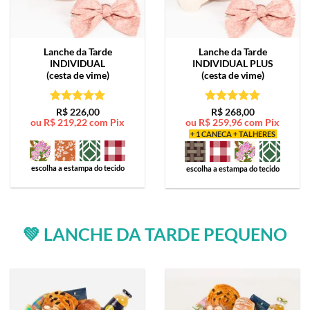
Lanche da Tarde
Lanche da Tarde
INDIVIDUAL
INDIVIDUAL PLUS
(cesta de vime)
(cesta de vime)
Avaliação
5
Avaliação
5
R$
226,00
R$
268,00
ou
R$
219,22
com Pix
ou
R$
259,96
com Pix
de 5
de 5
+ 1 CANECA + TALHERES
escolha a estampa do tecido
escolha a estampa do tecido
💚 LANCHE DA TARDE PEQUENO