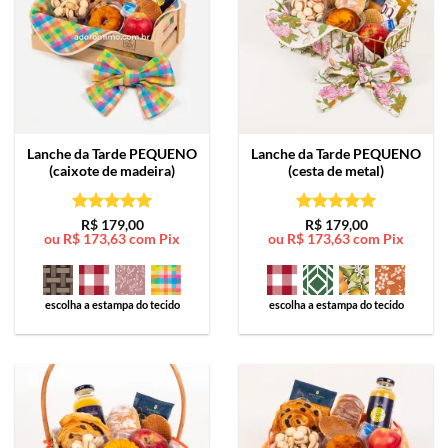
Lanche da Tarde
PEQUENO
Lanche da Tarde
PEQUENO
(caixote de madeira)
(cesta de metal)
Avaliação
5
Avaliação
5
R$
179,00
R$
179,00
ou
R$
173,63
com Pix
ou
R$
173,63
com Pix
de 5
de 5
escolha a estampa do tecido
escolha a estampa do tecido