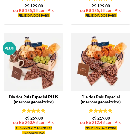
Avaliação
5
Avaliação
5
R$
129,00
R$
129,00
ou
R$
125,13
com Pix
ou
R$
125,13
com Pix
de 5
de 5
FELIZ DIA DOS PAIS!
FELIZ DIA DOS PAIS!
PLUS
Dia dos Pais Especial PLUS
Dia dos Pais Especial
(marrom geométrico)
(marrom geométrico)
Avaliação
5
Avaliação
5
R$
269,00
R$
219,00
ou
R$
260,93
com Pix
ou
R$
212,43
com Pix
de 5
de 5
+ 1 CANECA + TALHERES
FELIZ DIA DOS PAIS!
TRAMONTINA