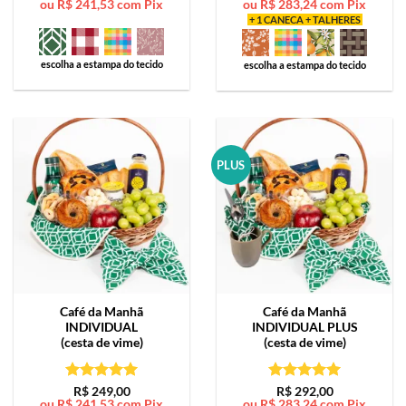
ou
R$
241,53
com Pix
ou
R$
283,24
com Pix
de 5
de 5
+ 1 CANECA + TALHERES
escolha a estampa do tecido
escolha a estampa do tecido
PLUS
Café da Manhã
Café da Manhã
INDIVIDUAL
INDIVIDUAL PLUS
(cesta de vime)
(cesta de vime)
Avaliação
5
Avaliação
5
R$
249,00
R$
292,00
ou
R$
241,53
com Pix
ou
R$
283,24
com Pix
de 5
de 5