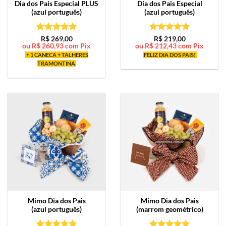
Dia dos Pais Especial PLUS
Dia dos Pais Especial
(azul português)
(azul português)
Avaliação
5
Avaliação
5
R$
269,00
R$
219,00
ou
R$
260,93
com Pix
ou
R$
212,43
com Pix
de 5
de 5
+ 1 CANECA + TALHERES
FELIZ DIA DOS PAIS!
TRAMONTINA
Mimo
Dia dos Pais
Mimo
Dia dos Pais
(azul português)
(marrom geométrico)