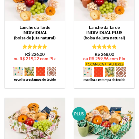
Lanche da Tarde
Lanche da Tarde
INDIVIDUAL
INDIVIDUAL PLUS
(bolsa de juta natural)
(bolsa de juta natural)
Avaliação
5
Avaliação
5
R$
226,00
R$
268,00
ou
R$
219,22
com Pix
ou
R$
259,96
com Pix
de 5
de 5
+ 1 CANECA + TALHERES
escolha a estampa do tecido
escolha a estampa do tecido
PLUS