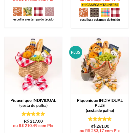
+ 1 CANECA + TALHERES
escolha a estampa do tecido
escolha a estampa do tecido
PLUS
Piquenique
INDIVIDUAL
Piquenique
INDIVIDUAL
(cesta de palha)
PLUS
(cesta de palha)
Avaliação
5
R$
217,00
ou
R$
210,49
com Pix
de 5
Avaliação
5
R$
261,00
ou
R$
253,17
com Pix
de 5