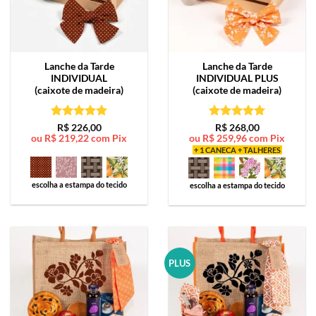
Lanche da Tarde
Lanche da Tarde
INDIVIDUAL
INDIVIDUAL PLUS
(caixote de madeira)
(caixote de madeira)
Avaliação
5
Avaliação
5
R$
226,00
R$
268,00
ou
R$
219,22
com Pix
ou
R$
259,96
com Pix
de 5
de 5
+ 1 CANECA + TALHERES
escolha a estampa do tecido
escolha a estampa do tecido
PLUS