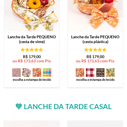
Lanche da Tarde
PEQUENO
Lanche da Tarde
PEQUENO
(cesta de vime)
(cesta plástica)
Avaliação
5
Avaliação
5
R$
179,00
R$
179,00
ou
R$
173,63
com Pix
ou
R$
173,63
com Pix
de 5
de 5
escolha a estampa do tecido
escolha a estampa do tecido
💚 LANCHE DA TARDE CASAL