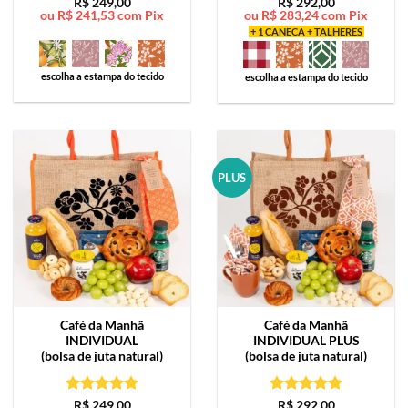
Avaliação
5
Avaliação
5
R$
249,00
R$
292,00
ou
R$
241,53
com Pix
ou
R$
283,24
com Pix
de 5
de 5
+ 1 CANECA + TALHERES
escolha a estampa do tecido
escolha a estampa do tecido
PLUS
Café da Manhã
Café da Manhã
INDIVIDUAL
INDIVIDUAL PLUS
(bolsa de juta natural)
(bolsa de juta natural)
Avaliação
5
Avaliação
5
R$
249,00
R$
292,00