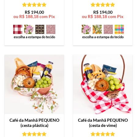
Avaliação
5
Avaliação
5
R$
194,00
R$
194,00
ou
R$
188,18
com Pix
ou
R$
188,18
com Pix
de 5
de 5
escolha a estampa do tecido
escolha a estampa do tecido
Café da Manhã
PEQUENO
Café da Manhã
PEQUENO
(cesta plástica)
(cesta de vime)