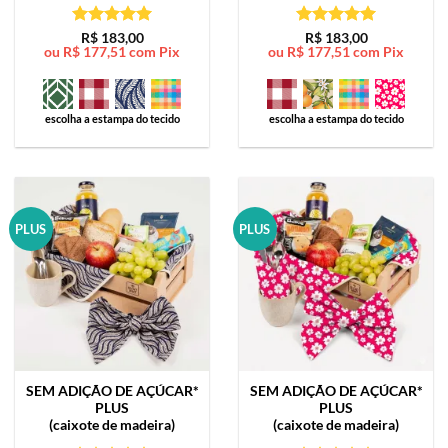
Avaliação
5
Avaliação
5
R$
183,00
R$
183,00
ou
R$
177,51
com Pix
ou
R$
177,51
com Pix
de 5
de 5
escolha a estampa do tecido
escolha a estampa do tecido
PLUS
PLUS
SEM ADIÇÃO DE AÇÚCAR*
SEM ADIÇÃO DE AÇÚCAR*
PLUS
PLUS
(caixote de madeira)
(caixote de madeira)