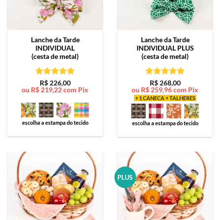
Lanche da Tarde
Lanche da Tarde
INDIVIDUAL
INDIVIDUAL PLUS
(cesta de metal)
(cesta de metal)
Avaliação
5
Avaliação
5
R$
226,00
R$
268,00
ou
R$
219,22
com Pix
ou
R$
259,96
com Pix
de 5
de 5
+ 1 CANECA + TALHERES
escolha a estampa do tecido
escolha a estampa do tecido
PLUS