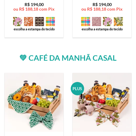
Avaliação
5
Avaliação
5
R$
194,00
R$
194,00
ou
R$
188,18
com Pix
ou
R$
188,18
com Pix
de 5
de 5
escolha a estampa do tecido
escolha a estampa do tecido
💚 CAFÉ DA MANHÃ CASAL
PLUS