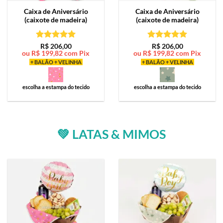
Caixa de
Aniversário
Caixa de
Aniversário
(caixote de madeira)
(caixote de madeira)
Avaliação
5
Avaliação
5
R$
206,00
R$
206,00
ou
R$
199,82
com Pix
ou
R$
199,82
com Pix
de 5
de 5
+ BALÃO + VELINHA
+ BALÃO + VELINHA
escolha a estampa do tecido
escolha a estampa do tecido
💚 LATAS & MIMOS