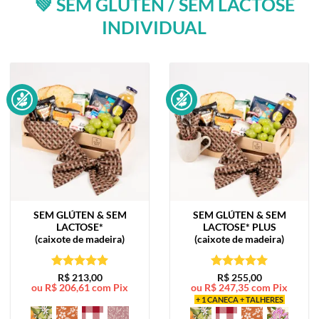
💚 SEM GLÚTEN / SEM LACTOSE
INDIVIDUAL
SEM GLÚTEN & SEM
SEM GLÚTEN & SEM
LACTOSE*
LACTOSE*
PLUS
(caixote de madeira)
(caixote de madeira)
Avaliação
5
Avaliação
5
R$
213,00
R$
255,00
ou
R$
206,61
com Pix
ou
R$
247,35
com Pix
de 5
de 5
+ 1 CANECA + TALHERES