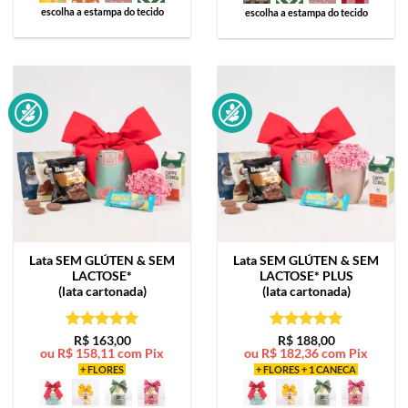
escolha a estampa do tecido
escolha a estampa do tecido
Lata
SEM GLÚTEN & SEM
Lata
SEM GLÚTEN & SEM
LACTOSE*
LACTOSE* PLUS
(lata cartonada)
(lata cartonada)
Avaliação
5
Avaliação
5
R$
163,00
R$
188,00
ou
R$
158,11
com Pix
ou
R$
182,36
com Pix
de 5
de 5
+ FLORES
+ FLORES + 1 CANECA