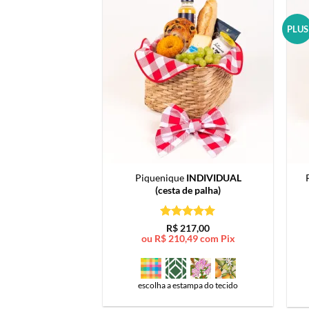
PLUS
Piquenique
INDIVIDUAL
(cesta de palha)
Avaliação
5
R$
217,00
de 5
ou
R$
210,49
com Pix
escolha a estampa do tecido