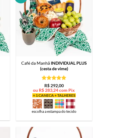
Café da Manhã
INDIVIDUAL PLUS
(cesta de vime)
Avaliação
5
R$
292,00
de 5
ou
R$
283,24
com Pix
+ 1 CANECA + TALHERES
escolha a estampa do tecido