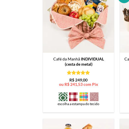
Café da Manhã
INDIVIDUAL
Ca
(cesta de metal)
Avaliação
5
R$
249,00
de 5
ou
R$
241,53
com Pix
escolha a estampa do tecido