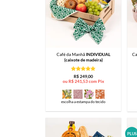
Café da Manhã
INDIVIDUAL
Ca
(caixote de madeira)
Avaliação
5
R$
249,00
de 5
ou
R$
241,53
com Pix
escolha a estampa do tecido
PLUS