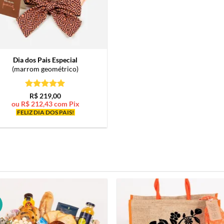
Dia dos Pais Especial
(marrom geométrico)
Avaliação
5
R$
219,00
de 5
ou
R$
212,43
com Pix
FELIZ DIA DOS PAIS!