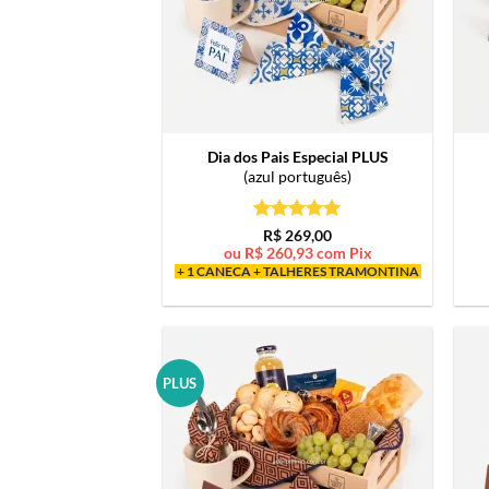
Dia dos Pais Especial PLUS
(azul português)
Avaliação
5
R$
269,00
de 5
ou
R$
260,93
com Pix
+ 1 CANECA + TALHERES TRAMONTINA
PLUS