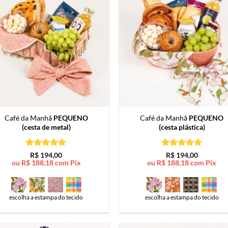
Café da Manhã
PEQUENO
Café da Manhã
PEQUENO
(cesta de metal)
(cesta plástica)
Avaliação
5
Avaliação
5
R$
194,00
R$
194,00
de 5
de 5
ou
R$
188,18
com Pix
ou
R$
188,18
com Pix
escolha a estampa do tecido
escolha a estampa do tecido