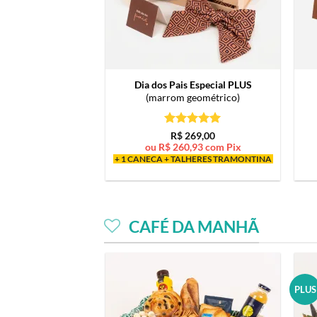
Dia dos Pais Especial PLUS
(marrom geométrico)
Avaliação
5
R$
269,00
de 5
ou
R$
260,93
com Pix
+ 1 CANECA + TALHERES TRAMONTINA
CAFÉ DA MANHÃ
PLUS