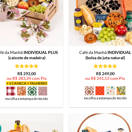
fé da Manhã
INDIVIDUAL PLUS
Café da Manhã
INDIVIDUAL
(caixote de madeira)
(bolsa de juta natural)
Avaliação
5
Avaliação
5
R$
292,00
R$
249,00
de 5
de 5
ou
R$
283,24
com Pix
ou
R$
241,53
com Pix
+ 1 CANECA + TALHERES
escolha a estampa do tecido
escolha a estampa do tecido