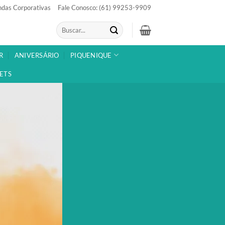
das Corporativas
Fale Conosco: (61) 99253-9909
Pesquisar
por:
R
ANIVERSÁRIO
PIQUENIQUE
ETS