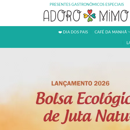
Skip
PRESENTES GASTRONÔMICOS ESPECIAIS
to
content
❤️ DIA DOS PAIS
CAFÉ DA MANHÃ
L