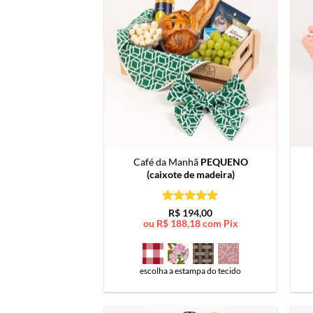
Café da Manhã
PEQUENO
(caixote de madeira)
Avaliação
5
R$
194,00
de 5
ou
R$
188,18
com Pix
escolha a estampa do tecido