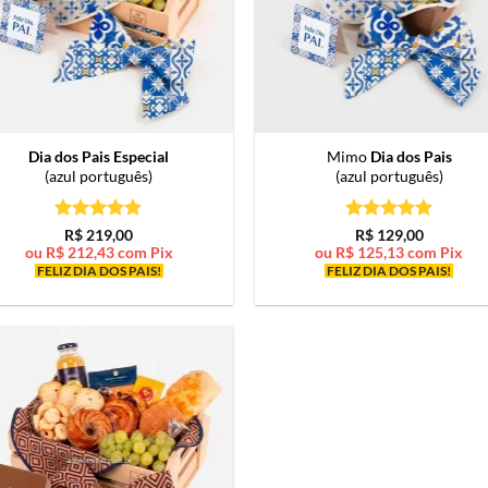
Dia dos Pais Especial
Mimo
Dia dos Pais
(azul português)
(azul português)
Avaliação
5
Avaliação
5
R$
219,00
R$
129,00
de 5
de 5
ou
R$
212,43
com Pix
ou
R$
125,13
com Pix
FELIZ DIA DOS PAIS!
FELIZ DIA DOS PAIS!