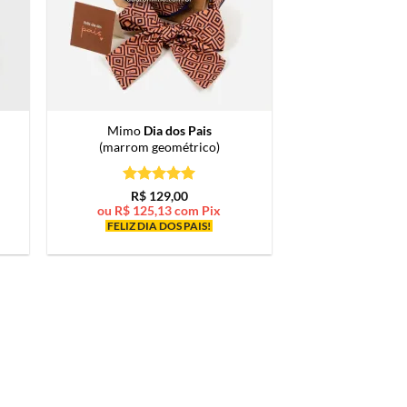
Mimo
Dia dos Pais
(marrom geométrico)
Avaliação
5
R$
129,00
de 5
ou
R$
125,13
com Pix
FELIZ DIA DOS PAIS!