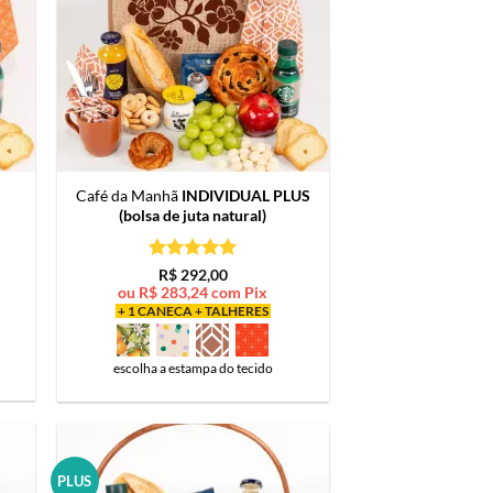
Café da Manhã
INDIVIDUAL PLUS
(bolsa de juta natural)
Avaliação
5
R$
292,00
de 5
ou
R$
283,24
com Pix
+ 1 CANECA + TALHERES
escolha a estampa do tecido
PLUS