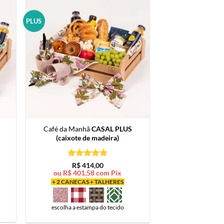
PLUS
Café da Manhã
CASAL PLUS
(caixote de madeira)
Avaliação
5
R$
414,00
de 5
ou
R$
401,58
com Pix
+ 2 CANECAS + TALHERES
escolha a estampa do tecido