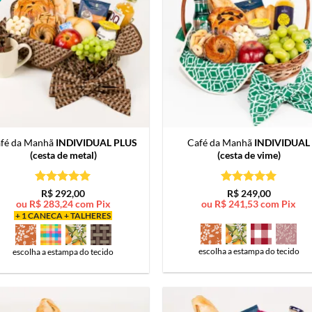
fé da Manhã
INDIVIDUAL PLUS
Café da Manhã
INDIVIDUAL
(cesta de metal)
(cesta de vime)
Avaliação
5
Avaliação
5
R$
292,00
R$
249,00
de 5
de 5
ou
R$
283,24
com Pix
ou
R$
241,53
com Pix
+ 1 CANECA + TALHERES
escolha a estampa do tecido
escolha a estampa do tecido