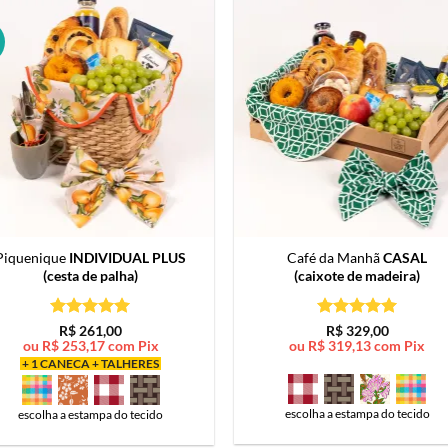
Piquenique
INDIVIDUAL PLUS
Café da Manhã
CASAL
(cesta de palha)
(caixote de madeira)
Avaliação
5
Avaliação
5
R$
261,00
R$
329,00
de 5
de 5
ou
R$
253,17
com Pix
ou
R$
319,13
com Pix
+ 1 CANECA + TALHERES
escolha a estampa do tecido
escolha a estampa do tecido