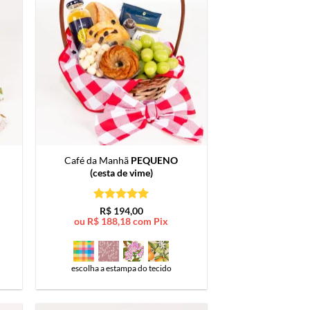
Café da Manhã
PEQUENO
(cesta de vime)
Avaliação
5
R$
194,00
de 5
ou
R$
188,18
com Pix
escolha a estampa do tecido