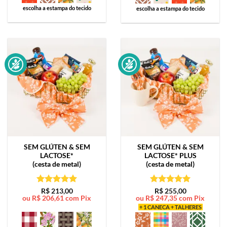
escolha a estampa do tecido
escolha a estampa do tecido
SEM GLÚTEN & SEM
SEM GLÚTEN & SEM
LACTOSE*
LACTOSE*
PLUS
(cesta de metal)
(cesta de metal)
Avaliação
5
Avaliação
5
R$
213,00
R$
255,00
ou
R$
206,61
com Pix
ou
R$
247,35
com Pix
de 5
de 5
+ 1 CANECA + TALHERES