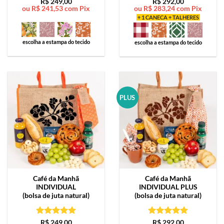
Avaliação
5
Avaliação
5
R$
249,00
R$
292,00
ou
R$
241,53
com Pix
ou
R$
283,24
com Pix
de 5
de 5
+ 1 CANECA + TALHERES
escolha a estampa do tecido
escolha a estampa do tecido
PLUS
Café da Manhã
Café da Manhã
INDIVIDUAL
INDIVIDUAL PLUS
(bolsa de juta natural)
(bolsa de juta natural)
Avaliação
5
Avaliação
5
R$
249,00
R$
292,00