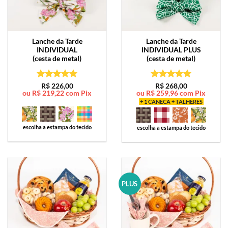
Lanche da Tarde
Lanche da Tarde
INDIVIDUAL
INDIVIDUAL PLUS
(cesta de metal)
(cesta de metal)
Avaliação
5
Avaliação
5
R$
226,00
R$
268,00
ou
R$
219,22
com Pix
ou
R$
259,96
com Pix
de 5
de 5
+ 1 CANECA + TALHERES
escolha a estampa do tecido
escolha a estampa do tecido
PLUS