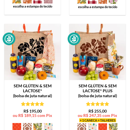
escolha a estampa do tecido
escolha a estampa do tecido
SEM GLÚTEN & SEM
SEM GLÚTEN & SEM
LACTOSE*
LACTOSE*
PLUS
(bolsa de juta natural)
(bolsa de juta natural)
Avaliação
5
Avaliação
5
R$
195,00
R$
255,00
ou
R$
189,15
com Pix
ou
R$
247,35
com Pix
de 5
de 5
+ 1 CANECA + TALHERES