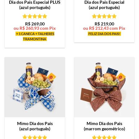
Dia dos Pais Especial PLUS
Dia dos Pais Especial
(azul português)
(azul português)
Avaliação
5
Avaliação
5
R$
269,00
R$
219,00
ou
R$
260,93
com Pix
ou
R$
212,43
com Pix
de 5
de 5
+ 1 CANECA + TALHERES
FELIZ DIA DOS PAIS!
TRAMONTINA
Mimo
Dia dos Pais
Mimo
Dia dos Pais
(azul português)
(marrom geométrico)