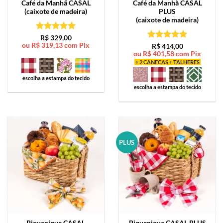
Café da Manhã
CASAL
Café da Manhã
CASAL
(caixote de madeira)
PLUS
(caixote de madeira)
Avaliação
5
R$
329,00
ou
R$
319,13
com Pix
de 5
Avaliação
5
R$
414,00
ou
R$
401,58
com Pix
de 5
+ 2 CANECAS + TALHERES
escolha a estampa do tecido
escolha a estampa do tecido
PLUS
Piquenique
CASAL
Piquenique
CASAL PLUS