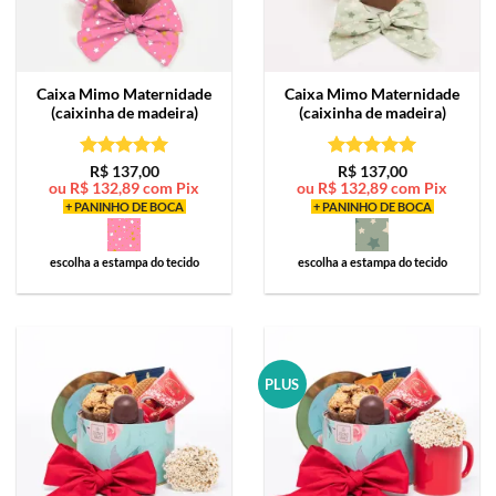
Caixa Mimo
Maternidade
Caixa Mimo
Maternidade
(caixinha de madeira)
(caixinha de madeira)
Avaliação
5
Avaliação
5
R$
137,00
R$
137,00
ou
R$
132,89
com Pix
ou
R$
132,89
com Pix
de 5
de 5
+ PANINHO DE BOCA
+ PANINHO DE BOCA
escolha a estampa do tecido
escolha a estampa do tecido
PLUS