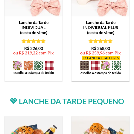
Lanche da Tarde
Lanche da Tarde
INDIVIDUAL
INDIVIDUAL PLUS
(cesta de vime)
(cesta de vime)
Avaliação
5
Avaliação
5
R$
226,00
R$
268,00
ou
R$
219,22
com Pix
ou
R$
259,96
com Pix
de 5
de 5
+ 1 CANECA + TALHERES
escolha a estampa do tecido
escolha a estampa do tecido
💚 LANCHE DA TARDE PEQUENO