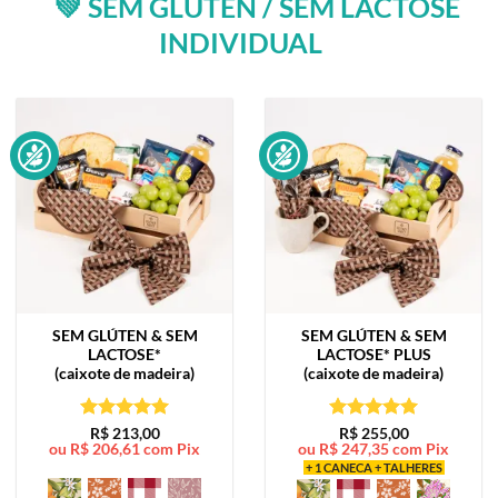
💚 SEM GLÚTEN / SEM LACTOSE
INDIVIDUAL
SEM GLÚTEN & SEM
SEM GLÚTEN & SEM
LACTOSE*
LACTOSE*
PLUS
(caixote de madeira)
(caixote de madeira)
Avaliação
5
Avaliação
5
R$
213,00
R$
255,00
ou
R$
206,61
com Pix
ou
R$
247,35
com Pix
de 5
de 5
+ 1 CANECA + TALHERES