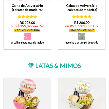
Caixa de
Aniversário
Caixa de
Aniversário
(caixote de madeira)
(caixote de madeira)
Avaliação
5
Avaliação
5
R$
206,00
R$
206,00
ou
R$
199,82
com Pix
ou
R$
199,82
com Pix
de 5
de 5
+ BALÃO + VELINHA
+ BALÃO + VELINHA
escolha a estampa do tecido
escolha a estampa do tecido
💚 LATAS & MIMOS