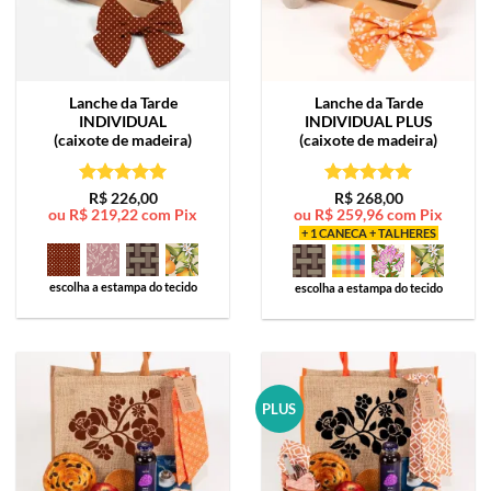
Lanche da Tarde
Lanche da Tarde
INDIVIDUAL
INDIVIDUAL PLUS
(caixote de madeira)
(caixote de madeira)
Avaliação
5
Avaliação
5
R$
226,00
R$
268,00
ou
R$
219,22
com Pix
ou
R$
259,96
com Pix
de 5
de 5
+ 1 CANECA + TALHERES
escolha a estampa do tecido
escolha a estampa do tecido
PLUS