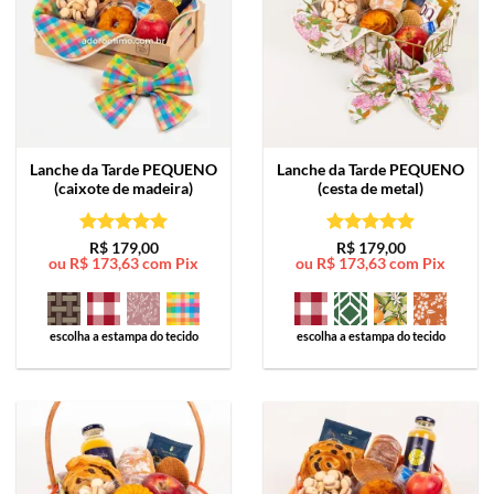
Lanche da Tarde
PEQUENO
Lanche da Tarde
PEQUENO
(caixote de madeira)
(cesta de metal)
Avaliação
5
Avaliação
5
R$
179,00
R$
179,00
ou
R$
173,63
com Pix
ou
R$
173,63
com Pix
de 5
de 5
escolha a estampa do tecido
escolha a estampa do tecido