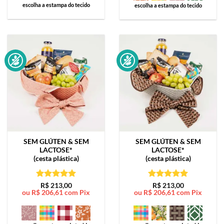
escolha a estampa do tecido
escolha a estampa do tecido
SEM GLÚTEN & SEM
SEM GLÚTEN & SEM
LACTOSE*
LACTOSE*
(cesta plástica)
(cesta plástica)
Avaliação
5
Avaliação
5
R$
213,00
R$
213,00
ou
R$
206,61
com Pix
ou
R$
206,61
com Pix
de 5
de 5