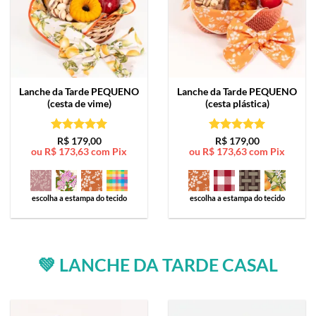
Lanche da Tarde
PEQUENO
Lanche da Tarde
PEQUENO
(cesta de vime)
(cesta plástica)
Avaliação
5
Avaliação
5
R$
179,00
R$
179,00
ou
R$
173,63
com Pix
ou
R$
173,63
com Pix
de 5
de 5
escolha a estampa do tecido
escolha a estampa do tecido
💚 LANCHE DA TARDE CASAL