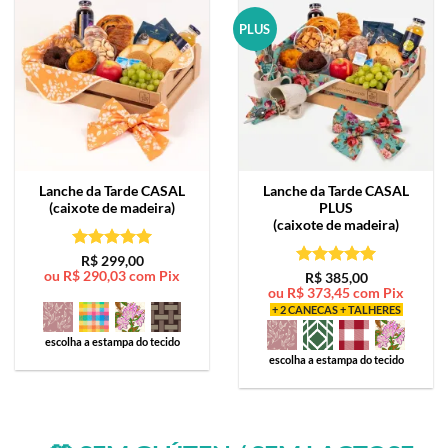
PLUS
Lanche da Tarde
CASAL
Lanche da Tarde
CASAL
(caixote de madeira)
PLUS
(caixote de madeira)
Avaliação
5
R$
299,00
ou
R$
290,03
com Pix
de 5
Avaliação
5
R$
385,00
ou
R$
373,45
com Pix
de 5
+ 2 CANECAS + TALHERES
escolha a estampa do tecido
escolha a estampa do tecido