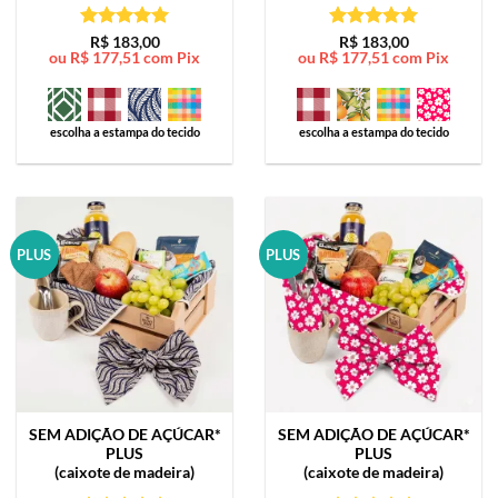
Avaliação
5
Avaliação
5
R$
183,00
R$
183,00
ou
R$
177,51
com Pix
ou
R$
177,51
com Pix
de 5
de 5
escolha a estampa do tecido
escolha a estampa do tecido
PLUS
PLUS
SEM ADIÇÃO DE AÇÚCAR*
SEM ADIÇÃO DE AÇÚCAR*
PLUS
PLUS
(caixote de madeira)
(caixote de madeira)