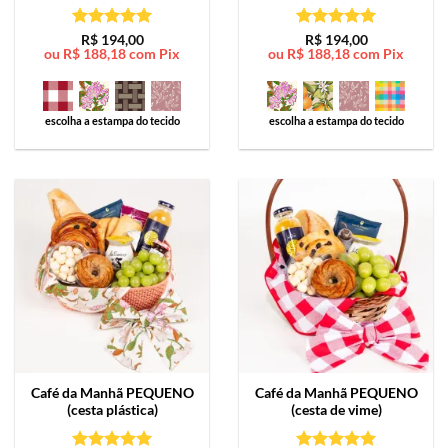
Avaliação
5
Avaliação
5
R$
194,00
R$
194,00
ou
R$
188,18
com Pix
ou
R$
188,18
com Pix
de 5
de 5
escolha a estampa do tecido
escolha a estampa do tecido
Café da Manhã
PEQUENO
Café da Manhã
PEQUENO
(cesta plástica)
(cesta de vime)