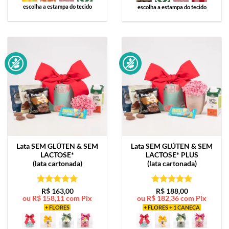
escolha a estampa do tecido
escolha a estampa do tecido
Lata
SEM GLÚTEN & SEM
Lata
SEM GLÚTEN & SEM
LACTOSE*
LACTOSE* PLUS
(lata cartonada)
(lata cartonada)
Avaliação
5
Avaliação
5
R$
163,00
R$
188,00
ou
R$
158,11
com Pix
ou
R$
182,36
com Pix
de 5
de 5
+ FLORES
+ FLORES + 1 CANECA