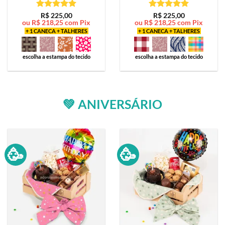
Avaliação
5
Avaliação
5
R$
225,00
R$
225,00
ou
R$
218,25
com Pix
ou
R$
218,25
com Pix
de 5
de 5
+ 1 CANECA + TALHERES
+ 1 CANECA + TALHERES
escolha a estampa do tecido
escolha a estampa do tecido
💚 ANIVERSÁRIO
🥳
🥳