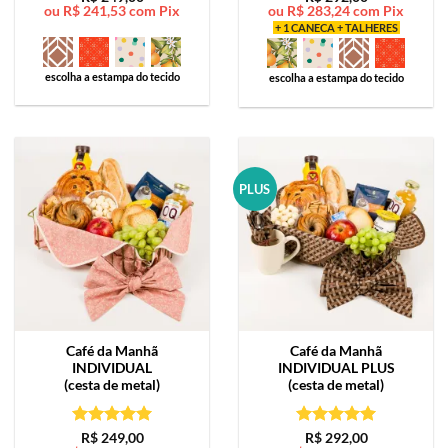
ou
R$
241,53
com Pix
ou
R$
283,24
com Pix
de 5
de 5
+ 1 CANECA + TALHERES
escolha a estampa do tecido
escolha a estampa do tecido
PLUS
Café da Manhã
Café da Manhã
INDIVIDUAL
INDIVIDUAL PLUS
(cesta de metal)
(cesta de metal)
Avaliação
5
Avaliação
5
R$
249,00
R$
292,00