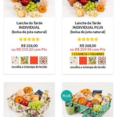
Lanche da Tarde
Lanche da Tarde
INDIVIDUAL
INDIVIDUAL PLUS
(bolsa de juta natural)
(bolsa de juta natural)
Avaliação
5
Avaliação
5
R$
226,00
R$
268,00
ou
R$
219,22
com Pix
ou
R$
259,96
com Pix
de 5
de 5
+ 1 CANECA + TALHERES
escolha a estampa do tecido
escolha a estampa do tecido
PLUS