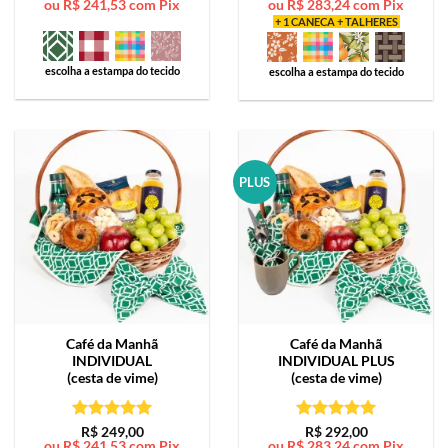
ou
R$
241,53
com Pix
ou
R$
283,24
com Pix
de 5
de 5
+ 1 CANECA + TALHERES
escolha a estampa do tecido
escolha a estampa do tecido
PLUS
Café da Manhã
Café da Manhã
INDIVIDUAL
INDIVIDUAL PLUS
(cesta de vime)
(cesta de vime)
Avaliação
5
Avaliação
5
R$
249,00
R$
292,00
ou
R$
241,53
com Pix
ou
R$
283,24
com Pix
de 5
de 5