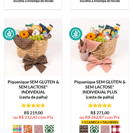
escolha a estampa do tecido
escolha a estampa do tecido
Piquenique SEM GLÚTEN &
Piquenique SEM GLÚTEN &
SEM LACTOSE*
SEM LACTOSE*
INDIVIDUAL
INDIVIDUAL PLUS
(cesta de palha)
(cesta de palha)
Avaliação
5
Avaliação
5
R$
219,00
R$
271,00
ou
R$
212,43
com Pix
ou
R$
262,87
com Pix
de 5
de 5
+ 1 CANECA + TALHERES