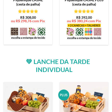
(cesta de palha)
(cesta de palha)
Avaliação
5
Avaliação
5
R$
308,00
R$
392,00
ou
R$
298,76
com Pix
ou
R$
380,24
com Pix
de 5
de 5
+ 2 CANECAS + TALHERES
escolha a estampa do tecido
escolha a estampa do tecido
💚 LANCHE DA TARDE
INDIVIDUAL
PLUS