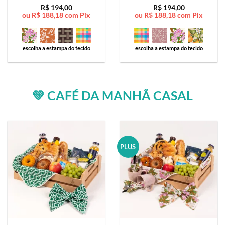
Avaliação
5
Avaliação
5
R$
194,00
R$
194,00
ou
R$
188,18
com Pix
ou
R$
188,18
com Pix
de 5
de 5
escolha a estampa do tecido
escolha a estampa do tecido
💚 CAFÉ DA MANHÃ CASAL
PLUS