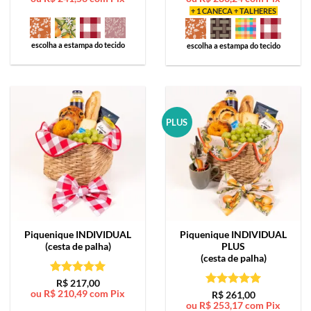
+ 1 CANECA + TALHERES
escolha a estampa do tecido
escolha a estampa do tecido
PLUS
Piquenique
INDIVIDUAL
Piquenique
INDIVIDUAL
(cesta de palha)
PLUS
(cesta de palha)
Avaliação
5
R$
217,00
ou
R$
210,49
com Pix
de 5
Avaliação
5
R$
261,00
ou
R$
253,17
com Pix
de 5