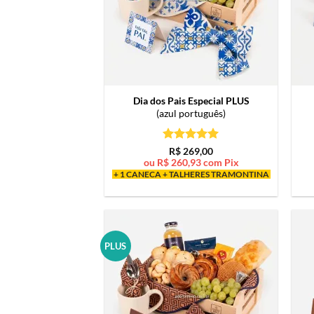
Dia dos Pais Especial PLUS
(azul português)
Avaliação
5
R$
269,00
de 5
ou
R$
260,93
com Pix
+ 1 CANECA + TALHERES TRAMONTINA
PLUS