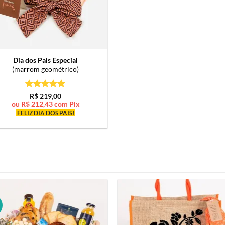
Dia dos Pais Especial
(marrom geométrico)
Avaliação
5
R$
219,00
de 5
ou
R$
212,43
com Pix
FELIZ DIA DOS PAIS!