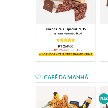
Dia dos Pais Especial PLUS
(marrom geométrico)
Avaliação
5
R$
269,00
de 5
ou
R$
260,93
com Pix
+ 1 CANECA + TALHERES TRAMONTINA
CAFÉ DA MANHÃ
PLUS