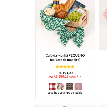
Café da Manhã
PEQUENO
(caixote de madeira)
Avaliação
5
R$
194,00
de 5
ou
R$
188,18
com Pix
escolha a estampa do tecido