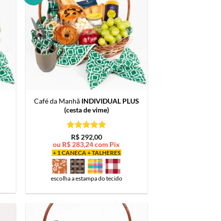
Café da Manhã
INDIVIDUAL PLUS
(cesta de vime)
Avaliação
5
R$
292,00
de 5
ou
R$
283,24
com Pix
+ 1 CANECA + TALHERES
escolha a estampa do tecido