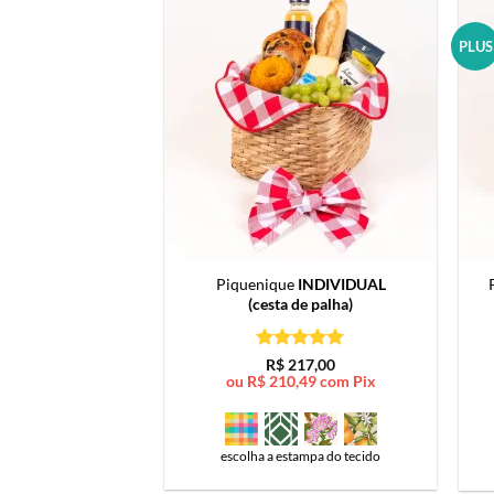
PLUS
Piquenique
INDIVIDUAL
(cesta de palha)
Avaliação
5
R$
217,00
de 5
ou
R$
210,49
com Pix
escolha a estampa do tecido