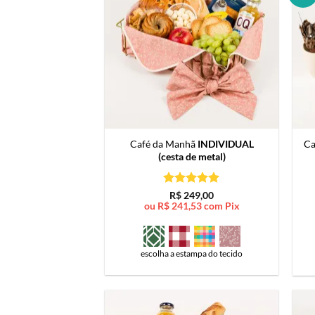
Café da Manhã
INDIVIDUAL
Ca
(cesta de metal)
Avaliação
5
R$
249,00
de 5
ou
R$
241,53
com Pix
escolha a estampa do tecido