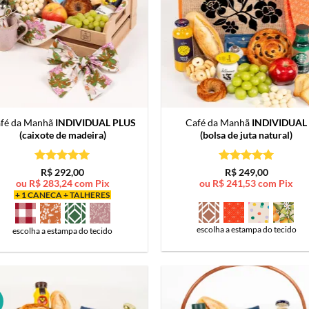
fé da Manhã
INDIVIDUAL PLUS
Café da Manhã
INDIVIDUAL
(caixote de madeira)
(bolsa de juta natural)
Avaliação
5
Avaliação
5
R$
292,00
R$
249,00
de 5
de 5
ou
R$
283,24
com Pix
ou
R$
241,53
com Pix
+ 1 CANECA + TALHERES
escolha a estampa do tecido
escolha a estampa do tecido