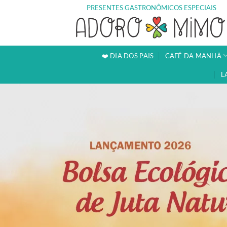
Skip
PRESENTES GASTRONÔMICOS ESPECIAIS
to
content
❤️ DIA DOS PAIS
CAFÉ DA MANHÃ
L