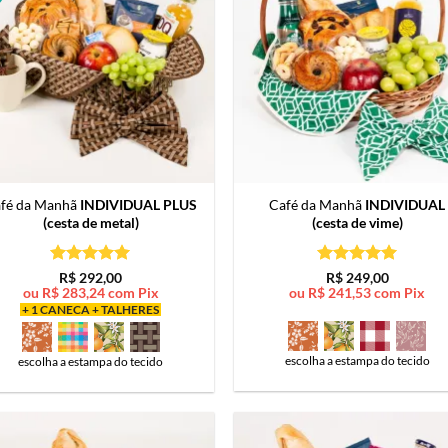
fé da Manhã
INDIVIDUAL PLUS
Café da Manhã
INDIVIDUAL
(cesta de metal)
(cesta de vime)
Avaliação
5
Avaliação
5
R$
292,00
R$
249,00
de 5
de 5
ou
R$
283,24
com Pix
ou
R$
241,53
com Pix
+ 1 CANECA + TALHERES
escolha a estampa do tecido
escolha a estampa do tecido