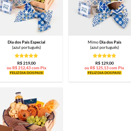
Dia dos Pais Especial
Mimo
Dia dos Pais
(azul português)
(azul português)
Avaliação
5
Avaliação
5
R$
219,00
R$
129,00
de 5
de 5
ou
R$
212,43
com Pix
ou
R$
125,13
com Pix
FELIZ DIA DOS PAIS!
FELIZ DIA DOS PAIS!