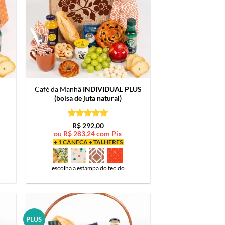
Café da Manhã
INDIVIDUAL PLUS
(bolsa de juta natural)
Avaliação
5
R$
292,00
de 5
ou
R$
283,24
com Pix
+ 1 CANECA + TALHERES
escolha a estampa do tecido
PLUS