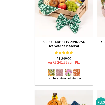
Café da Manhã
INDIVIDUAL
Ca
(caixote de madeira)
Avaliação
5
R$
249,00
de 5
ou
R$
241,53
com Pix
escolha a estampa do tecido
PLUS