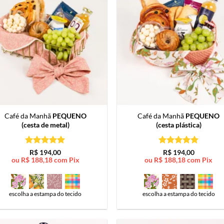
Café da Manhã
PEQUENO
Café da Manhã
PEQUENO
(cesta de metal)
(cesta plástica)
Avaliação
5
Avaliação
5
R$
194,00
R$
194,00
de 5
de 5
ou
R$
188,18
com Pix
ou
R$
188,18
com Pix
escolha a estampa do tecido
escolha a estampa do tecido