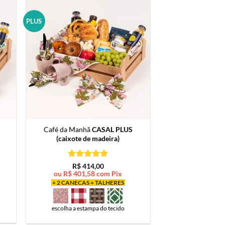
PLUS
Café da Manhã
CASAL PLUS
(caixote de madeira)
Avaliação
5
R$
414,00
de 5
ou
R$
401,58
com Pix
+ 2 CANECAS + TALHERES
escolha a estampa do tecido