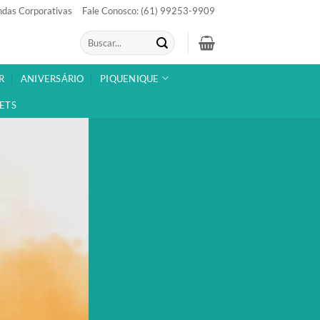
das Corporativas
Fale Conosco: (61) 99253-9909
Pesquisar
por:
R
ANIVERSÁRIO
PIQUENIQUE
ETS