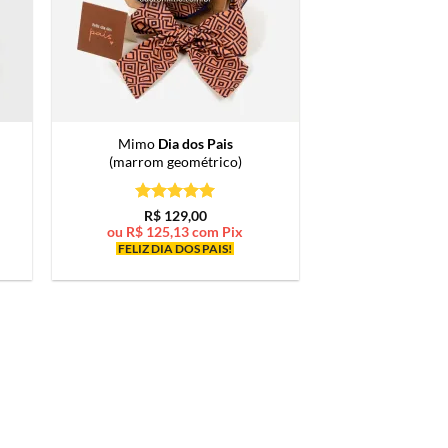
Mimo
Dia dos Pais
(marrom geométrico)
Avaliação
5
R$
129,00
de 5
ou
R$
125,13
com Pix
FELIZ DIA DOS PAIS!