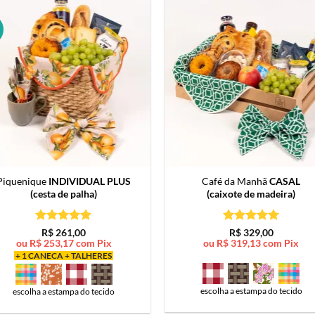
Piquenique
INDIVIDUAL PLUS
Café da Manhã
CASAL
(cesta de palha)
(caixote de madeira)
Avaliação
5
Avaliação
5
R$
261,00
R$
329,00
de 5
de 5
ou
R$
253,17
com Pix
ou
R$
319,13
com Pix
+ 1 CANECA + TALHERES
escolha a estampa do tecido
escolha a estampa do tecido