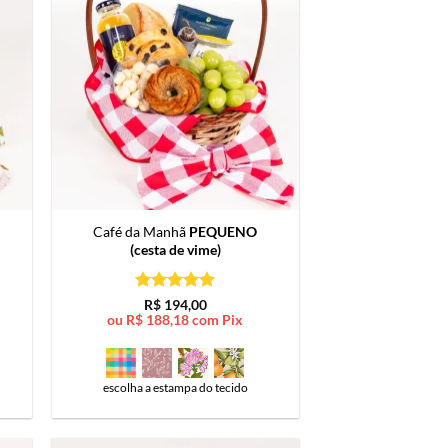
Café da Manhã
PEQUENO
(cesta de vime)
Avaliação
5
R$
194,00
de 5
ou
R$
188,18
com Pix
escolha a estampa do tecido