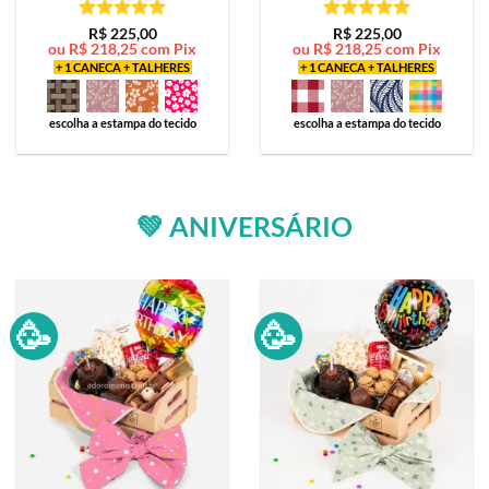
Avaliação
5
Avaliação
5
R$
225,00
R$
225,00
ou
R$
218,25
com Pix
ou
R$
218,25
com Pix
de 5
de 5
+ 1 CANECA + TALHERES
+ 1 CANECA + TALHERES
escolha a estampa do tecido
escolha a estampa do tecido
💚 ANIVERSÁRIO
🥳
🥳