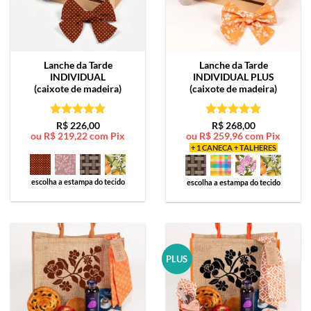
Lanche da Tarde
Lanche da Tarde
INDIVIDUAL
INDIVIDUAL PLUS
(caixote de madeira)
(caixote de madeira)
Avaliação
5
Avaliação
5
R$
226,00
R$
268,00
ou
R$
219,22
com Pix
ou
R$
259,96
com Pix
de 5
de 5
+ 1 CANECA + TALHERES
escolha a estampa do tecido
escolha a estampa do tecido
PLUS