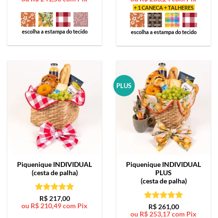
+ 1 CANECA + TALHERES
escolha a estampa do tecido
escolha a estampa do tecido
PLUS
Piquenique
INDIVIDUAL
Piquenique
INDIVIDUAL
(cesta de palha)
PLUS
(cesta de palha)
Avaliação
5
R$
217,00
ou
R$
210,49
com Pix
de 5
Avaliação
5
R$
261,00
ou
R$
253,17
com Pix
de 5