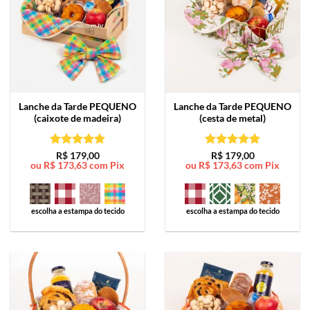
Lanche da Tarde
PEQUENO
Lanche da Tarde
PEQUENO
(caixote de madeira)
(cesta de metal)
Avaliação
5
Avaliação
5
R$
179,00
R$
179,00
ou
R$
173,63
com Pix
ou
R$
173,63
com Pix
de 5
de 5
escolha a estampa do tecido
escolha a estampa do tecido