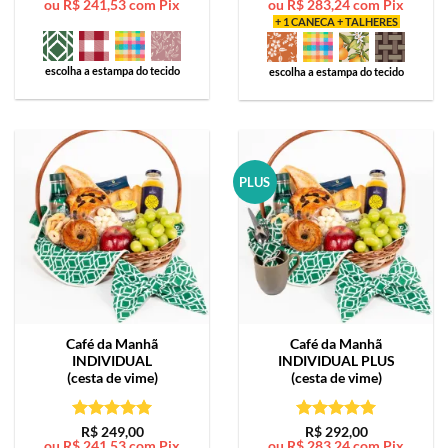
ou
R$
241,53
com Pix
ou
R$
283,24
com Pix
de 5
de 5
+ 1 CANECA + TALHERES
escolha a estampa do tecido
escolha a estampa do tecido
PLUS
Café da Manhã
Café da Manhã
INDIVIDUAL
INDIVIDUAL PLUS
(cesta de vime)
(cesta de vime)
Avaliação
5
Avaliação
5
R$
249,00
R$
292,00
ou
R$
241,53
com Pix
ou
R$
283,24
com Pix
de 5
de 5