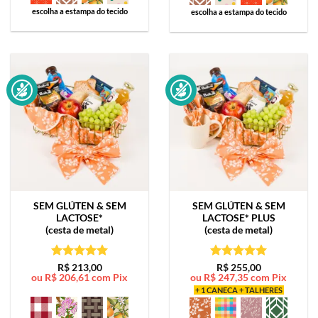
escolha a estampa do tecido
escolha a estampa do tecido
SEM GLÚTEN & SEM
SEM GLÚTEN & SEM
LACTOSE*
LACTOSE*
PLUS
(cesta de metal)
(cesta de metal)
Avaliação
5
Avaliação
5
R$
213,00
R$
255,00
ou
R$
206,61
com Pix
ou
R$
247,35
com Pix
de 5
de 5
+ 1 CANECA + TALHERES