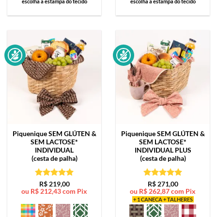
escolha a estampa do tecido
escolha a estampa do tecido
Piquenique SEM GLÚTEN &
Piquenique SEM GLÚTEN &
SEM LACTOSE*
SEM LACTOSE*
INDIVIDUAL
INDIVIDUAL PLUS
(cesta de palha)
(cesta de palha)
Avaliação
5
Avaliação
5
R$
219,00
R$
271,00
ou
R$
212,43
com Pix
ou
R$
262,87
com Pix
de 5
de 5
+ 1 CANECA + TALHERES