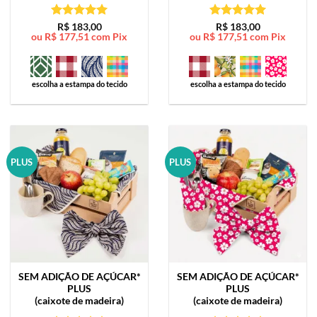
Avaliação
5
Avaliação
5
R$
183,00
R$
183,00
ou
R$
177,51
com Pix
ou
R$
177,51
com Pix
de 5
de 5
escolha a estampa do tecido
escolha a estampa do tecido
PLUS
PLUS
SEM ADIÇÃO DE AÇÚCAR*
SEM ADIÇÃO DE AÇÚCAR*
PLUS
PLUS
(caixote de madeira)
(caixote de madeira)