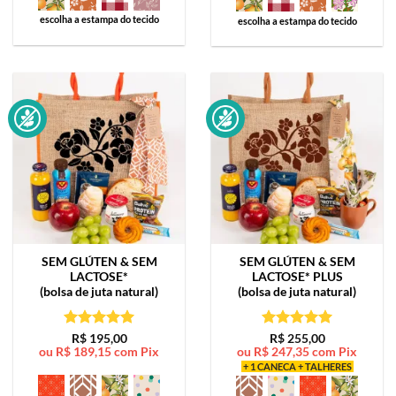
escolha a estampa do tecido
escolha a estampa do tecido
SEM GLÚTEN & SEM
SEM GLÚTEN & SEM
LACTOSE*
LACTOSE*
PLUS
(bolsa de juta natural)
(bolsa de juta natural)
Avaliação
5
Avaliação
5
R$
195,00
R$
255,00
ou
R$
189,15
com Pix
ou
R$
247,35
com Pix
de 5
de 5
+ 1 CANECA + TALHERES