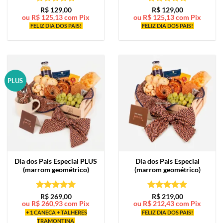
Avaliação
5
Avaliação
5
R$
129,00
R$
129,00
ou
R$
125,13
com Pix
ou
R$
125,13
com Pix
de 5
de 5
FELIZ DIA DOS PAIS!
FELIZ DIA DOS PAIS!
PLUS
Dia dos Pais Especial PLUS
Dia dos Pais Especial
(marrom geométrico)
(marrom geométrico)
Avaliação
5
Avaliação
5
R$
269,00
R$
219,00
ou
R$
260,93
com Pix
ou
R$
212,43
com Pix
de 5
de 5
+ 1 CANECA + TALHERES
FELIZ DIA DOS PAIS!
TRAMONTINA