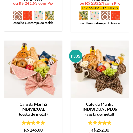
ou
R$
241,53
com Pix
ou
R$
283,24
com Pix
de 5
de 5
+ 1 CANECA + TALHERES
escolha a estampa do tecido
escolha a estampa do tecido
PLUS
Café da Manhã
Café da Manhã
INDIVIDUAL
INDIVIDUAL PLUS
(cesta de metal)
(cesta de metal)
Avaliação
5
Avaliação
5
R$
249,00
R$
292,00