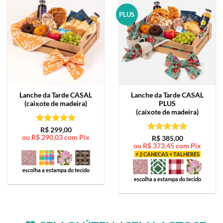
PLUS
Lanche da Tarde
CASAL
Lanche da Tarde
CASAL
(caixote de madeira)
PLUS
(caixote de madeira)
Avaliação
5
R$
299,00
ou
R$
290,03
com Pix
de 5
Avaliação
5
R$
385,00
ou
R$
373,45
com Pix
de 5
+ 2 CANECAS + TALHERES
escolha a estampa do tecido
escolha a estampa do tecido