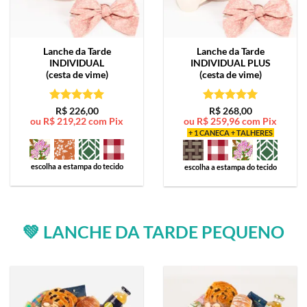
Lanche da Tarde
Lanche da Tarde
INDIVIDUAL
INDIVIDUAL PLUS
(cesta de vime)
(cesta de vime)
Avaliação
5
Avaliação
5
R$
226,00
R$
268,00
ou
R$
219,22
com Pix
ou
R$
259,96
com Pix
de 5
de 5
+ 1 CANECA + TALHERES
escolha a estampa do tecido
escolha a estampa do tecido
💚 LANCHE DA TARDE PEQUENO