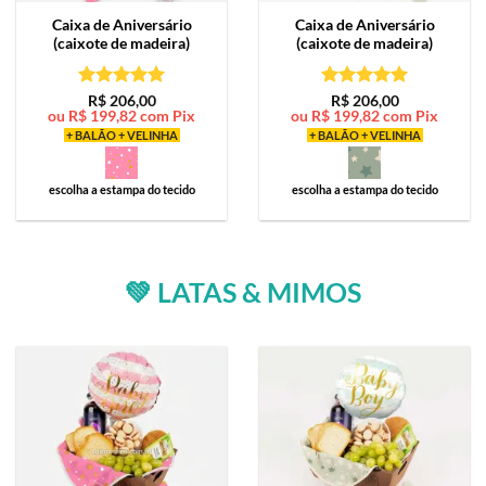
Caixa de
Aniversário
Caixa de
Aniversário
(caixote de madeira)
(caixote de madeira)
Avaliação
5
Avaliação
5
R$
206,00
R$
206,00
ou
R$
199,82
com Pix
ou
R$
199,82
com Pix
de 5
de 5
+ BALÃO + VELINHA
+ BALÃO + VELINHA
escolha a estampa do tecido
escolha a estampa do tecido
💚 LATAS & MIMOS