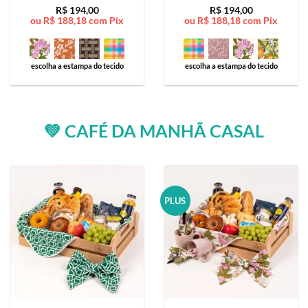
Avaliação
5
Avaliação
5
R$
194,00
R$
194,00
ou
R$
188,18
com Pix
ou
R$
188,18
com Pix
de 5
de 5
escolha a estampa do tecido
escolha a estampa do tecido
💚 CAFÉ DA MANHÃ CASAL
PLUS