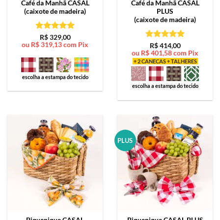
Café da Manhã
CASAL
Café da Manhã
CASAL
(caixote de madeira)
PLUS
(caixote de madeira)
Avaliação
5
R$
329,00
ou
R$
319,13
com Pix
de 5
Avaliação
5
R$
414,00
ou
R$
401,58
com Pix
de 5
+ 2 CANECAS + TALHERES
escolha a estampa do tecido
escolha a estampa do tecido
PLUS
Piquenique
CASAL
Piquenique
CASAL PLUS