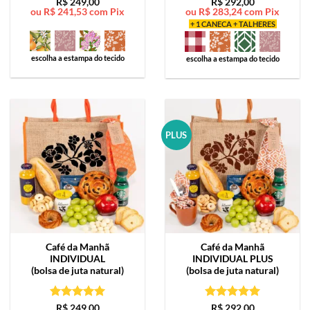
Avaliação
5
Avaliação
5
R$
249,00
R$
292,00
ou
R$
241,53
com Pix
ou
R$
283,24
com Pix
de 5
de 5
+ 1 CANECA + TALHERES
escolha a estampa do tecido
escolha a estampa do tecido
PLUS
Café da Manhã
Café da Manhã
INDIVIDUAL
INDIVIDUAL PLUS
(bolsa de juta natural)
(bolsa de juta natural)
Avaliação
5
Avaliação
5
R$
249,00
R$
292,00