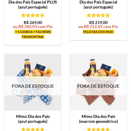
Dia dos Pais Especial PLUS
Dia dos Pais Especial
(azul português)
(azul português)
Avaliação
5
Avaliação
5
R$
269,00
R$
219,00
ou
R$
260,93
com Pix
ou
R$
212,43
com Pix
de 5
de 5
+ 1 CANECA + TALHERES
FELIZ DIA DOS PAIS!
TRAMONTINA
FORA DE ESTOQUE
FORA DE ESTOQUE
Mimo
Dia dos Pais
Mimo
Dia dos Pais
(azul português)
(marrom geométrico)