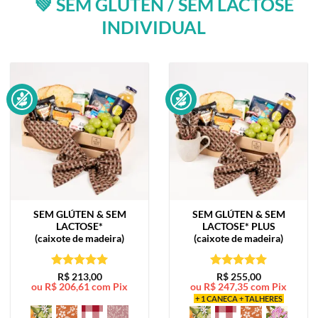
💚 SEM GLÚTEN / SEM LACTOSE
INDIVIDUAL
SEM GLÚTEN & SEM
SEM GLÚTEN & SEM
LACTOSE*
LACTOSE*
PLUS
(caixote de madeira)
(caixote de madeira)
Avaliação
5
Avaliação
5
R$
213,00
R$
255,00
ou
R$
206,61
com Pix
ou
R$
247,35
com Pix
de 5
de 5
+ 1 CANECA + TALHERES