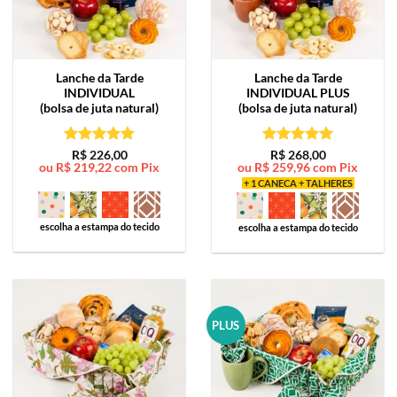
Lanche da Tarde
Lanche da Tarde
INDIVIDUAL
INDIVIDUAL PLUS
(bolsa de juta natural)
(bolsa de juta natural)
Avaliação
5
Avaliação
5
R$
226,00
R$
268,00
ou
R$
219,22
com Pix
ou
R$
259,96
com Pix
de 5
de 5
+ 1 CANECA + TALHERES
escolha a estampa do tecido
escolha a estampa do tecido
PLUS