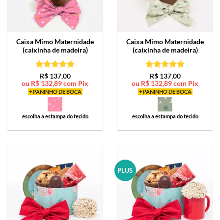
Caixa Mimo
Maternidade
Caixa Mimo
Maternidade
(caixinha de madeira)
(caixinha de madeira)
Avaliação
5
Avaliação
5
R$
137,00
R$
137,00
ou
R$
132,89
com Pix
ou
R$
132,89
com Pix
de 5
de 5
+ PANINHO DE BOCA
+ PANINHO DE BOCA
escolha a estampa do tecido
escolha a estampa do tecido
PLUS