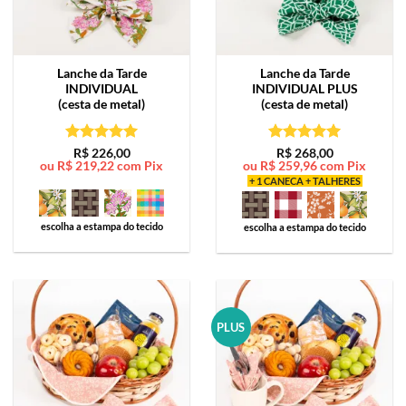
Lanche da Tarde
Lanche da Tarde
INDIVIDUAL
INDIVIDUAL PLUS
(cesta de metal)
(cesta de metal)
Avaliação
5
Avaliação
5
R$
226,00
R$
268,00
ou
R$
219,22
com Pix
ou
R$
259,96
com Pix
de 5
de 5
+ 1 CANECA + TALHERES
escolha a estampa do tecido
escolha a estampa do tecido
PLUS