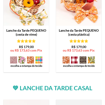
Lanche da Tarde
PEQUENO
Lanche da Tarde
PEQUENO
(cesta de vime)
(cesta plástica)
Avaliação
5
Avaliação
5
R$
179,00
R$
179,00
ou
R$
173,63
com Pix
ou
R$
173,63
com Pix
de 5
de 5
escolha a estampa do tecido
escolha a estampa do tecido
💚 LANCHE DA TARDE CASAL