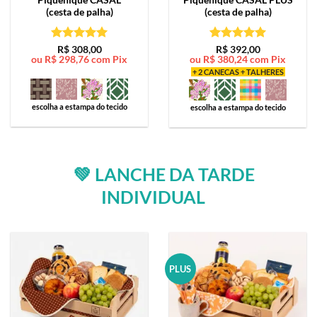
(cesta de palha)
(cesta de palha)
Avaliação
5
Avaliação
5
R$
308,00
R$
392,00
ou
R$
298,76
com Pix
ou
R$
380,24
com Pix
de 5
de 5
+ 2 CANECAS + TALHERES
escolha a estampa do tecido
escolha a estampa do tecido
💚 LANCHE DA TARDE
INDIVIDUAL
PLUS