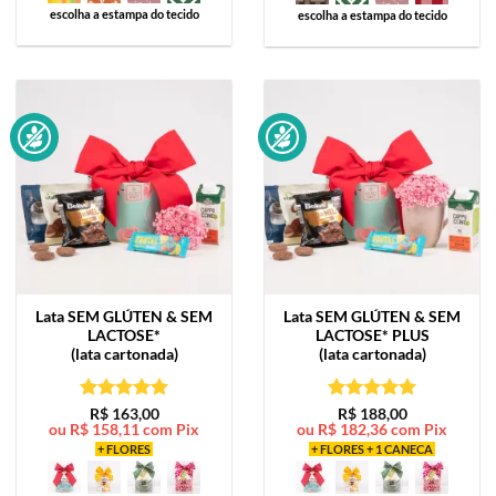
escolha a estampa do tecido
escolha a estampa do tecido
Lata
SEM GLÚTEN & SEM
Lata
SEM GLÚTEN & SEM
LACTOSE*
LACTOSE* PLUS
(lata cartonada)
(lata cartonada)
Avaliação
5
Avaliação
5
R$
163,00
R$
188,00
ou
R$
158,11
com Pix
ou
R$
182,36
com Pix
de 5
de 5
+ FLORES
+ FLORES + 1 CANECA