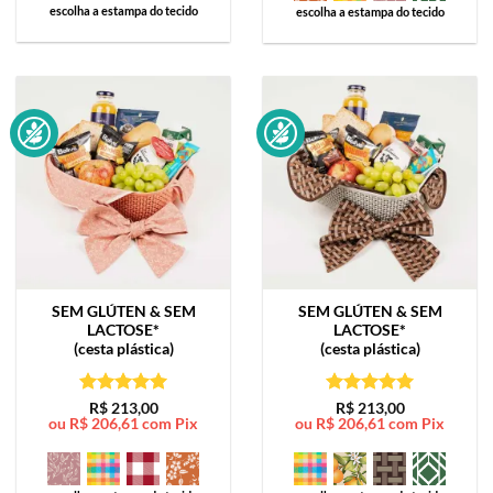
escolha a estampa do tecido
escolha a estampa do tecido
SEM GLÚTEN & SEM
SEM GLÚTEN & SEM
LACTOSE*
LACTOSE*
(cesta plástica)
(cesta plástica)
Avaliação
5
Avaliação
5
R$
213,00
R$
213,00
ou
R$
206,61
com Pix
ou
R$
206,61
com Pix
de 5
de 5