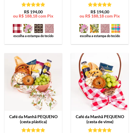
Avaliação
5
Avaliação
5
R$
194,00
R$
194,00
ou
R$
188,18
com Pix
ou
R$
188,18
com Pix
de 5
de 5
escolha a estampa do tecido
escolha a estampa do tecido
Café da Manhã
PEQUENO
Café da Manhã
PEQUENO
(cesta plástica)
(cesta de vime)