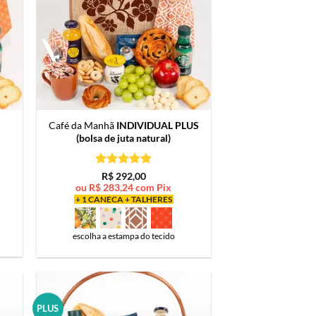
Café da Manhã
INDIVIDUAL PLUS
(bolsa de juta natural)
Avaliação
5
R$
292,00
de 5
ou
R$
283,24
com Pix
+ 1 CANECA + TALHERES
escolha a estampa do tecido
PLUS