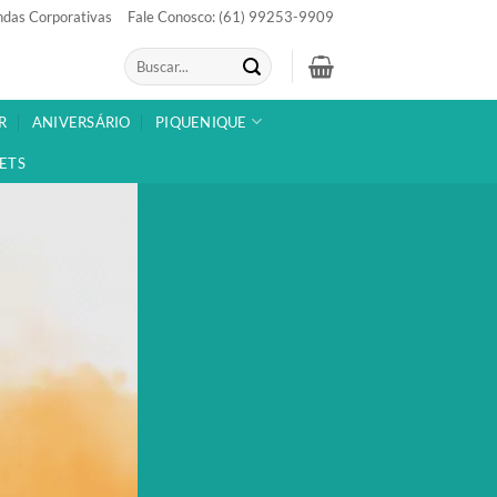
das Corporativas
Fale Conosco: (61) 99253-9909
Pesquisar
por:
R
ANIVERSÁRIO
PIQUENIQUE
ETS