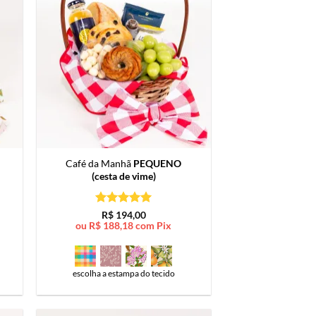
Café da Manhã
PEQUENO
(cesta de vime)
Avaliação
5
R$
194,00
de 5
ou
R$
188,18
com Pix
escolha a estampa do tecido