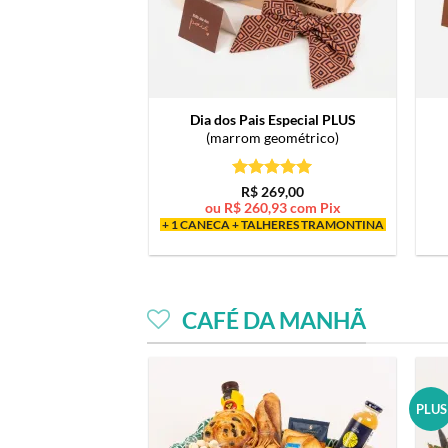
Dia dos Pais Especial PLUS
(marrom geométrico)
Avaliação
5
R$
269,00
de 5
ou
R$
260,93
com Pix
+ 1 CANECA + TALHERES TRAMONTINA
CAFÉ DA MANHÃ
PLUS