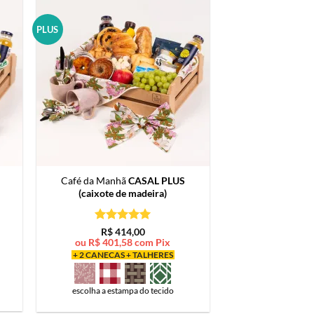
PLUS
Café da Manhã
CASAL PLUS
(caixote de madeira)
Avaliação
5
R$
414,00
de 5
ou
R$
401,58
com Pix
+ 2 CANECAS + TALHERES
escolha a estampa do tecido