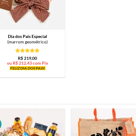
Dia dos Pais Especial
(marrom geométrico)
Avaliação
5
R$
219,00
de 5
ou
R$
212,43
com Pix
FELIZ DIA DOS PAIS!