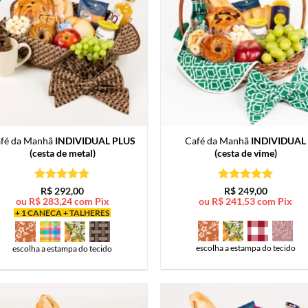
fé da Manhã
INDIVIDUAL PLUS
Café da Manhã
INDIVIDUAL
(cesta de metal)
(cesta de vime)
Avaliação
5
Avaliação
5
R$
292,00
R$
249,00
de 5
de 5
ou
R$
283,24
com Pix
ou
R$
241,53
com Pix
+ 1 CANECA + TALHERES
escolha a estampa do tecido
escolha a estampa do tecido