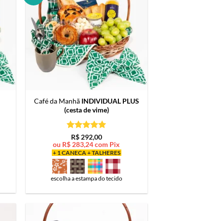
Café da Manhã
INDIVIDUAL PLUS
(cesta de vime)
Avaliação
5
R$
292,00
de 5
ou
R$
283,24
com Pix
+ 1 CANECA + TALHERES
escolha a estampa do tecido