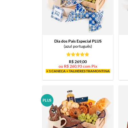
Dia dos Pais Especial PLUS
(azul português)
Avaliação
5
R$
269,00
de 5
ou
R$
260,93
com Pix
+ 1 CANECA + TALHERES TRAMONTINA
PLUS