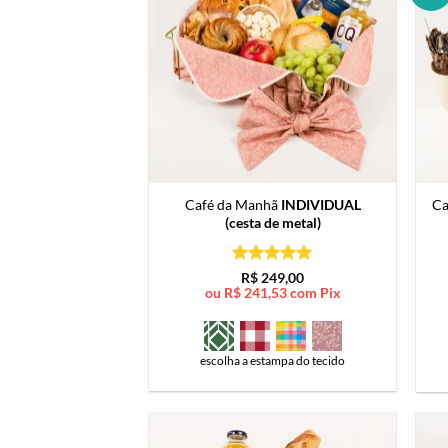
Café da Manhã
INDIVIDUAL
Ca
(cesta de metal)
Avaliação
5
R$
249,00
de 5
ou
R$
241,53
com Pix
escolha a estampa do tecido