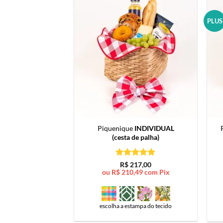
PLUS
Piquenique
INDIVIDUAL
(cesta de palha)
Avaliação
5
R$
217,00
de 5
ou
R$
210,49
com Pix
escolha a estampa do tecido