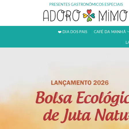
Skip
PRESENTES GASTRONÔMICOS ESPECIAIS
to
content
❤️ DIA DOS PAIS
CAFÉ DA MANHÃ
L