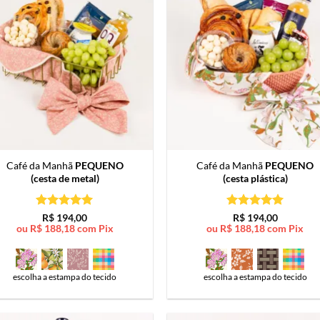
Café da Manhã
PEQUENO
Café da Manhã
PEQUENO
(cesta de metal)
(cesta plástica)
Avaliação
5
Avaliação
5
R$
194,00
R$
194,00
de 5
de 5
ou
R$
188,18
com Pix
ou
R$
188,18
com Pix
escolha a estampa do tecido
escolha a estampa do tecido