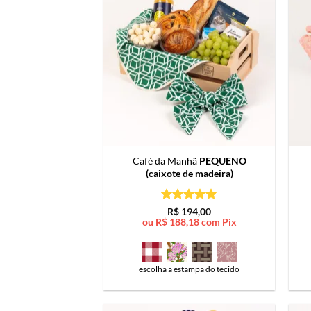
Café da Manhã
PEQUENO
(caixote de madeira)
Avaliação
5
R$
194,00
de 5
ou
R$
188,18
com Pix
escolha a estampa do tecido