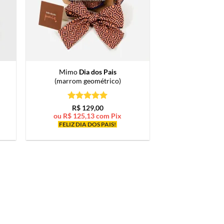
Mimo
Dia dos Pais
(marrom geométrico)
Avaliação
5
R$
129,00
de 5
ou
R$
125,13
com Pix
FELIZ DIA DOS PAIS!