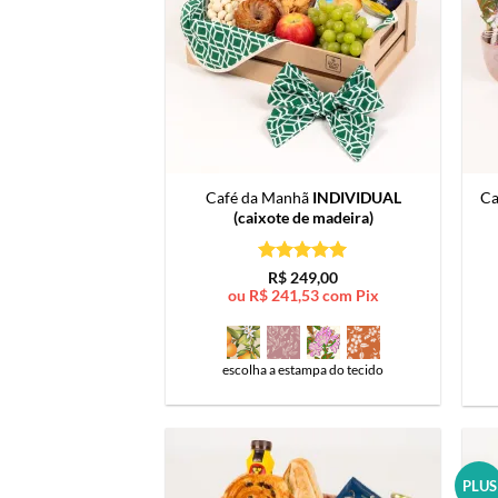
Café da Manhã
INDIVIDUAL
Ca
(caixote de madeira)
Avaliação
5
R$
249,00
de 5
ou
R$
241,53
com Pix
escolha a estampa do tecido
PLUS