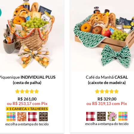
Piquenique
INDIVIDUAL PLUS
Café da Manhã
CASAL
(cesta de palha)
(caixote de madeira)
Avaliação
5
Avaliação
5
R$
261,00
R$
329,00
de 5
de 5
ou
R$
253,17
com Pix
ou
R$
319,13
com Pix
+ 1 CANECA + TALHERES
escolha a estampa do tecido
escolha a estampa do tecido