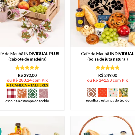
fé da Manhã
INDIVIDUAL PLUS
Café da Manhã
INDIVIDUAL
(caixote de madeira)
(bolsa de juta natural)
Avaliação
5
Avaliação
5
R$
292,00
R$
249,00
de 5
de 5
ou
R$
283,24
com Pix
ou
R$
241,53
com Pix
+ 1 CANECA + TALHERES
escolha a estampa do tecido
escolha a estampa do tecido