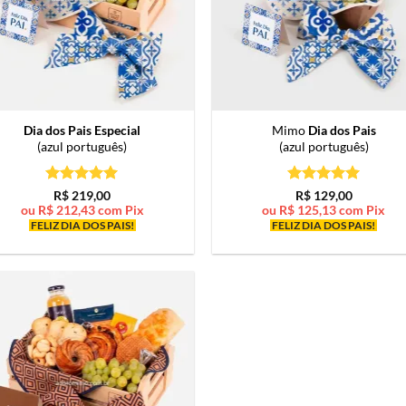
Dia dos Pais Especial
Mimo
Dia dos Pais
(azul português)
(azul português)
Avaliação
5
Avaliação
5
R$
219,00
R$
129,00
de 5
de 5
ou
R$
212,43
com Pix
ou
R$
125,13
com Pix
FELIZ DIA DOS PAIS!
FELIZ DIA DOS PAIS!