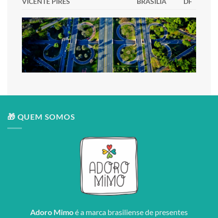
VICENTE PIRES
BRASÍLIA
DF
🎁 QUEM SOMOS
Adoro Mimo
é a marca brasiliense de presentes