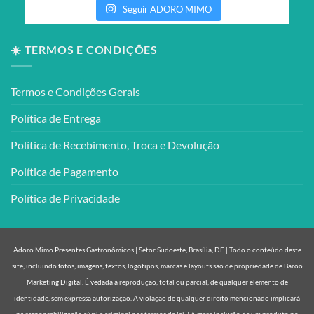
Seguir ADORO MIMO
☀️ TERMOS E CONDIÇÕES
Termos e Condições Gerais
Política de Entrega
Política de Recebimento, Troca e Devolução
Política de Pagamento
Política de Privacidade
Adoro Mimo Presentes Gastronômicos | Setor Sudoeste, Brasília, DF | Todo o conteúdo deste
site, incluindo fotos, imagens, textos, logotipos, marcas e layouts são de propriedade de Baroo
Marketing Digital. É vedada a reprodução, total ou parcial, de qualquer elemento de
identidade, sem expressa autorização. A violação de qualquer direito mencionado implicará
na responsabilização cível e criminal nos termos da lei. | A mera inclusão de um produto no