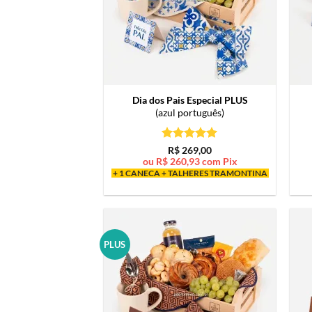
Dia dos Pais Especial PLUS
(azul português)
Avaliação
5
R$
269,00
de 5
ou
R$
260,93
com Pix
+ 1 CANECA + TALHERES TRAMONTINA
PLUS