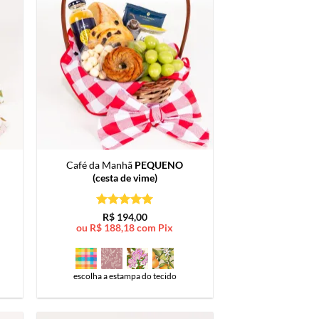
Café da Manhã
PEQUENO
(cesta de vime)
Avaliação
5
R$
194,00
de 5
ou
R$
188,18
com Pix
escolha a estampa do tecido