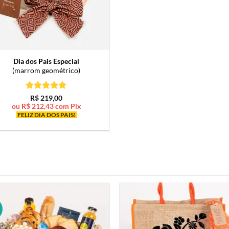
Dia dos Pais Especial
(marrom geométrico)
Avaliação
5
R$
219,00
de 5
ou
R$
212,43
com Pix
FELIZ DIA DOS PAIS!