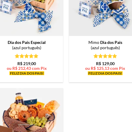
Dia dos Pais Especial
Mimo
Dia dos Pais
(azul português)
(azul português)
Avaliação
5
Avaliação
5
R$
219,00
R$
129,00
de 5
de 5
ou
R$
212,43
com Pix
ou
R$
125,13
com Pix
FELIZ DIA DOS PAIS!
FELIZ DIA DOS PAIS!