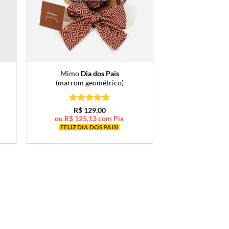
Mimo
Dia dos Pais
(marrom geométrico)
Avaliação
5
R$
129,00
de 5
ou
R$
125,13
com Pix
FELIZ DIA DOS PAIS!