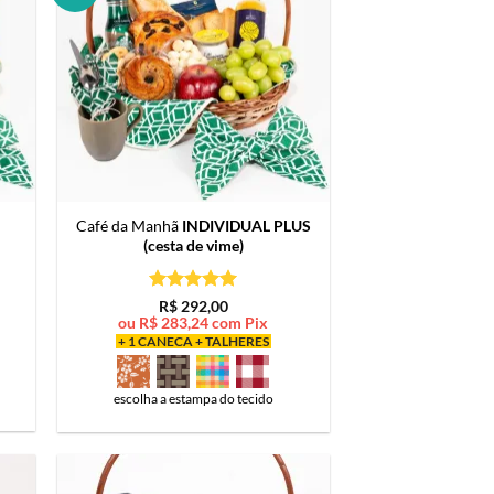
Café da Manhã
INDIVIDUAL PLUS
(cesta de vime)
Avaliação
5
R$
292,00
de 5
ou
R$
283,24
com Pix
+ 1 CANECA + TALHERES
escolha a estampa do tecido