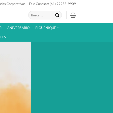
das Corporativas
Fale Conosco: (61) 99253-9909
Pesquisar
por:
R
ANIVERSÁRIO
PIQUENIQUE
ETS