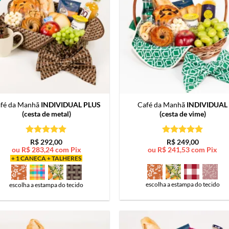
fé da Manhã
INDIVIDUAL PLUS
Café da Manhã
INDIVIDUAL
(cesta de metal)
(cesta de vime)
Avaliação
5
Avaliação
5
R$
292,00
R$
249,00
de 5
de 5
ou
R$
283,24
com Pix
ou
R$
241,53
com Pix
+ 1 CANECA + TALHERES
escolha a estampa do tecido
escolha a estampa do tecido