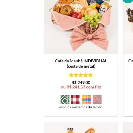
Café da Manhã
INDIVIDUAL
Ca
(cesta de metal)
Avaliação
5
R$
249,00
de 5
ou
R$
241,53
com Pix
escolha a estampa do tecido