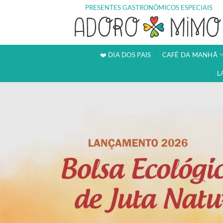
Skip
PRESENTES GASTRONÔMICOS ESPECIAIS
to
content
❤️ DIA DOS PAIS
CAFÉ DA MANHÃ
L