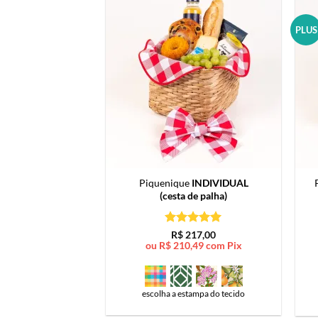
PLUS
Piquenique
INDIVIDUAL
(cesta de palha)
Avaliação
5
R$
217,00
de 5
ou
R$
210,49
com Pix
escolha a estampa do tecido