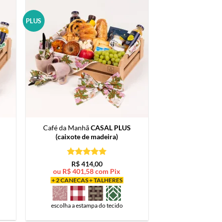
PLUS
Café da Manhã
CASAL PLUS
(caixote de madeira)
Avaliação
5
R$
414,00
de 5
ou
R$
401,58
com Pix
+ 2 CANECAS + TALHERES
escolha a estampa do tecido