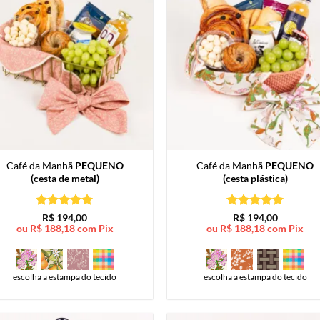
Café da Manhã
PEQUENO
Café da Manhã
PEQUENO
(cesta de metal)
(cesta plástica)
Avaliação
5
Avaliação
5
R$
194,00
R$
194,00
de 5
de 5
ou
R$
188,18
com Pix
ou
R$
188,18
com Pix
escolha a estampa do tecido
escolha a estampa do tecido