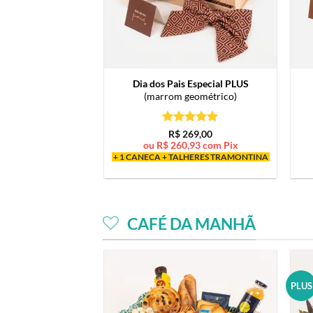
Dia dos Pais Especial PLUS
(marrom geométrico)
Avaliação
5
R$
269,00
de 5
ou
R$
260,93
com Pix
+ 1 CANECA + TALHERES TRAMONTINA
CAFÉ DA MANHÃ
PLUS