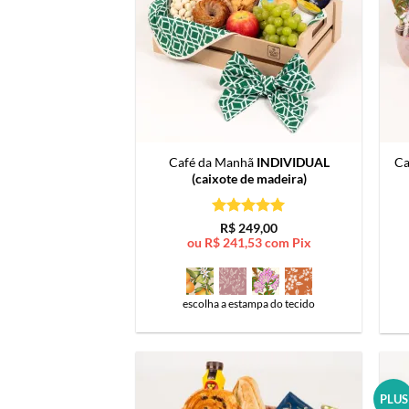
Café da Manhã
INDIVIDUAL
Ca
(caixote de madeira)
Avaliação
5
R$
249,00
de 5
ou
R$
241,53
com Pix
escolha a estampa do tecido
PLUS