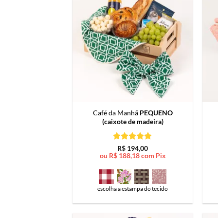
Café da Manhã
PEQUENO
(caixote de madeira)
Avaliação
5
R$
194,00
de 5
ou
R$
188,18
com Pix
escolha a estampa do tecido