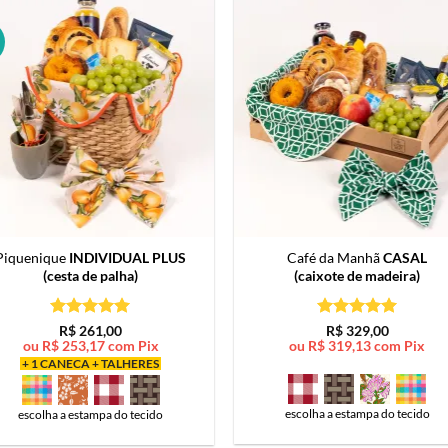
Piquenique
INDIVIDUAL PLUS
Café da Manhã
CASAL
(cesta de palha)
(caixote de madeira)
Avaliação
5
Avaliação
5
R$
261,00
R$
329,00
de 5
de 5
ou
R$
253,17
com Pix
ou
R$
319,13
com Pix
+ 1 CANECA + TALHERES
escolha a estampa do tecido
escolha a estampa do tecido