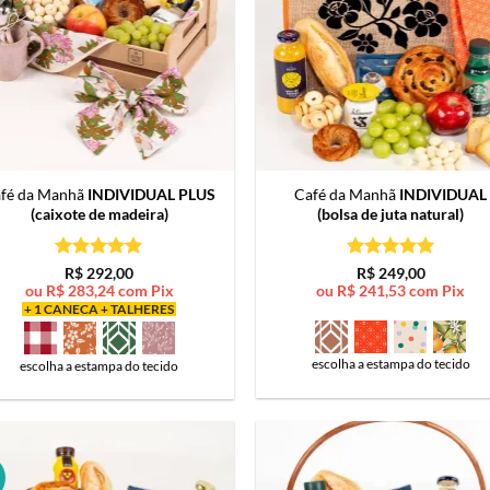
fé da Manhã
INDIVIDUAL PLUS
Café da Manhã
INDIVIDUAL
(caixote de madeira)
(bolsa de juta natural)
Avaliação
5
Avaliação
5
R$
292,00
R$
249,00
de 5
de 5
ou
R$
283,24
com Pix
ou
R$
241,53
com Pix
+ 1 CANECA + TALHERES
escolha a estampa do tecido
escolha a estampa do tecido