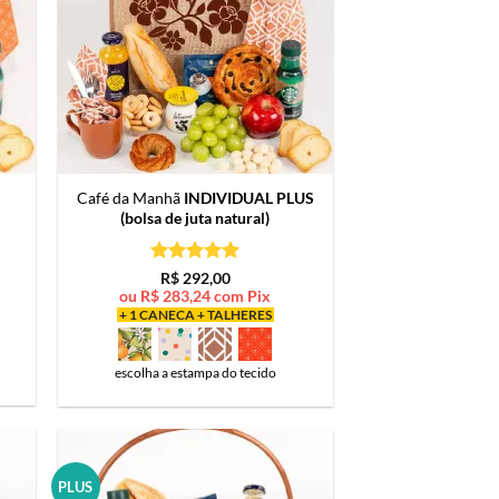
Café da Manhã
INDIVIDUAL PLUS
(bolsa de juta natural)
Avaliação
5
R$
292,00
de 5
ou
R$
283,24
com Pix
+ 1 CANECA + TALHERES
escolha a estampa do tecido
PLUS