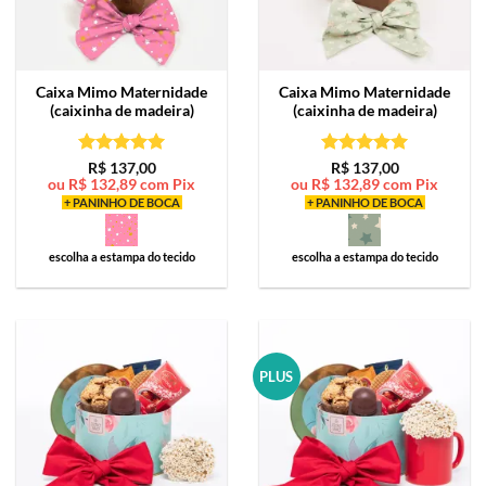
Caixa Mimo
Maternidade
Caixa Mimo
Maternidade
(caixinha de madeira)
(caixinha de madeira)
Avaliação
5
Avaliação
5
R$
137,00
R$
137,00
ou
R$
132,89
com Pix
ou
R$
132,89
com Pix
de 5
de 5
+ PANINHO DE BOCA
+ PANINHO DE BOCA
escolha a estampa do tecido
escolha a estampa do tecido
PLUS