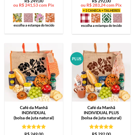
Avaliação
5
Avaliação
5
R$
249,00
R$
292,00
ou
R$
241,53
com Pix
ou
R$
283,24
com Pix
de 5
de 5
+ 1 CANECA + TALHERES
escolha a estampa do tecido
escolha a estampa do tecido
PLUS
Café da Manhã
Café da Manhã
INDIVIDUAL
INDIVIDUAL PLUS
(bolsa de juta natural)
(bolsa de juta natural)
Avaliação
5
Avaliação
5
R$
249,00
R$
292,00