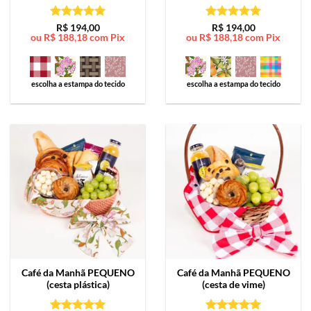
Avaliação
5
Avaliação
5
R$
194,00
R$
194,00
ou
R$
188,18
com Pix
ou
R$
188,18
com Pix
de 5
de 5
escolha a estampa do tecido
escolha a estampa do tecido
Café da Manhã
PEQUENO
Café da Manhã
PEQUENO
(cesta plástica)
(cesta de vime)