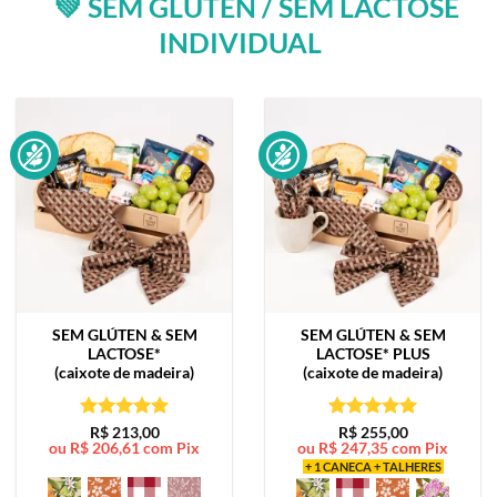
💚 SEM GLÚTEN / SEM LACTOSE
INDIVIDUAL
SEM GLÚTEN & SEM
SEM GLÚTEN & SEM
LACTOSE*
LACTOSE*
PLUS
(caixote de madeira)
(caixote de madeira)
Avaliação
5
Avaliação
5
R$
213,00
R$
255,00
ou
R$
206,61
com Pix
ou
R$
247,35
com Pix
de 5
de 5
+ 1 CANECA + TALHERES