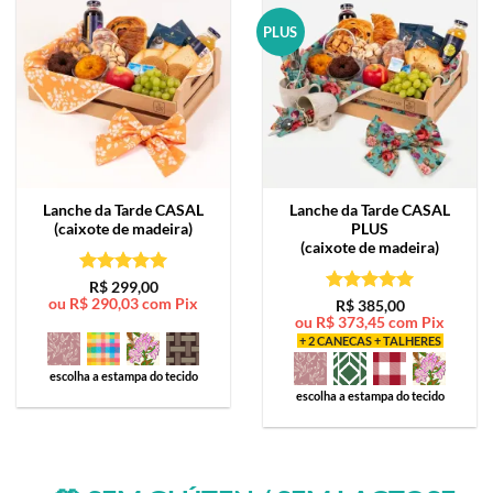
PLUS
Lanche da Tarde
CASAL
Lanche da Tarde
CASAL
(caixote de madeira)
PLUS
(caixote de madeira)
Avaliação
5
R$
299,00
ou
R$
290,03
com Pix
de 5
Avaliação
5
R$
385,00
ou
R$
373,45
com Pix
de 5
+ 2 CANECAS + TALHERES
escolha a estampa do tecido
escolha a estampa do tecido