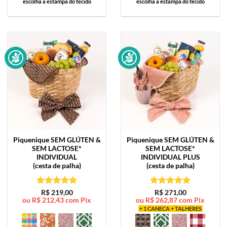
escolha a estampa do tecido
escolha a estampa do tecido
Piquenique SEM GLÚTEN &
Piquenique SEM GLÚTEN &
SEM LACTOSE*
SEM LACTOSE*
INDIVIDUAL
INDIVIDUAL PLUS
(cesta de palha)
(cesta de palha)
Avaliação
5
Avaliação
5
R$
219,00
R$
271,00
ou
R$
212,43
com Pix
ou
R$
262,87
com Pix
de 5
de 5
+ 1 CANECA + TALHERES