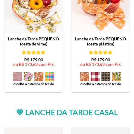
Lanche da Tarde
PEQUENO
Lanche da Tarde
PEQUENO
(cesta de vime)
(cesta plástica)
Avaliação
5
Avaliação
5
R$
179,00
R$
179,00
ou
R$
173,63
com Pix
ou
R$
173,63
com Pix
de 5
de 5
escolha a estampa do tecido
escolha a estampa do tecido
💚 LANCHE DA TARDE CASAL