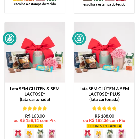
escolha a estampa do tecido
escolha a estampa do tecido
Lata
SEM GLÚTEN & SEM
Lata
SEM GLÚTEN & SEM
LACTOSE*
LACTOSE* PLUS
(lata cartonada)
(lata cartonada)
Avaliação
5
Avaliação
5
R$
163,00
R$
188,00
ou
R$
158,11
com Pix
ou
R$
182,36
com Pix
de 5
de 5
+ FLORES
+ FLORES + 1 CANECA