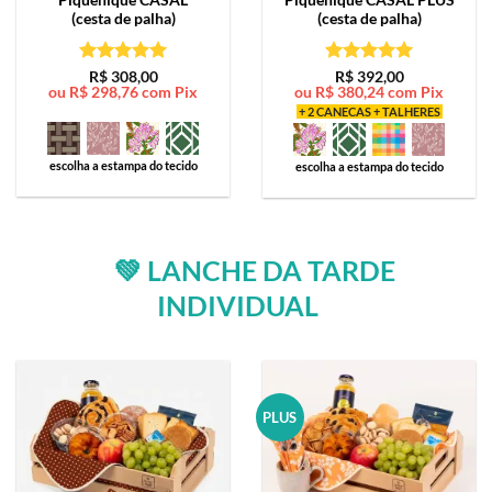
(cesta de palha)
(cesta de palha)
Avaliação
5
Avaliação
5
R$
308,00
R$
392,00
ou
R$
298,76
com Pix
ou
R$
380,24
com Pix
de 5
de 5
+ 2 CANECAS + TALHERES
escolha a estampa do tecido
escolha a estampa do tecido
💚 LANCHE DA TARDE
INDIVIDUAL
PLUS