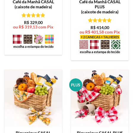
Café da Manhã
CASAL
Café da Manhã
CASAL
(caixote de madeira)
PLUS
(caixote de madeira)
Avaliação
5
R$
329,00
ou
R$
319,13
com Pix
de 5
Avaliação
5
R$
414,00
ou
R$
401,58
com Pix
de 5
+ 2 CANECAS + TALHERES
escolha a estampa do tecido
escolha a estampa do tecido
PLUS
Piquenique
CASAL
Piquenique
CASAL PLUS