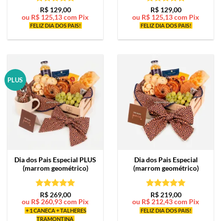
Avaliação
5
Avaliação
5
R$
129,00
R$
129,00
ou
R$
125,13
com Pix
ou
R$
125,13
com Pix
de 5
de 5
FELIZ DIA DOS PAIS!
FELIZ DIA DOS PAIS!
PLUS
Dia dos Pais Especial PLUS
Dia dos Pais Especial
(marrom geométrico)
(marrom geométrico)
Avaliação
5
Avaliação
5
R$
269,00
R$
219,00
ou
R$
260,93
com Pix
ou
R$
212,43
com Pix
de 5
de 5
+ 1 CANECA + TALHERES
FELIZ DIA DOS PAIS!
TRAMONTINA