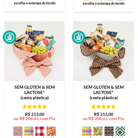
escolha a estampa do tecido
escolha a estampa do tecido
SEM GLÚTEN & SEM
SEM GLÚTEN & SEM
LACTOSE*
LACTOSE*
(cesta plástica)
(cesta plástica)
Avaliação
5
Avaliação
5
R$
213,00
R$
213,00
ou
R$
206,61
com Pix
ou
R$
206,61
com Pix
de 5
de 5