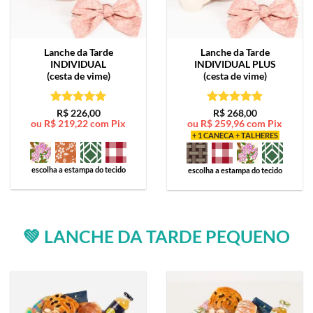
Lanche da Tarde
Lanche da Tarde
INDIVIDUAL
INDIVIDUAL PLUS
(cesta de vime)
(cesta de vime)
Avaliação
5
Avaliação
5
R$
226,00
R$
268,00
ou
R$
219,22
com Pix
ou
R$
259,96
com Pix
de 5
de 5
+ 1 CANECA + TALHERES
escolha a estampa do tecido
escolha a estampa do tecido
💚 LANCHE DA TARDE PEQUENO