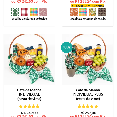
ou
R$
241,53
com Pix
ou
R$
283,24
com Pix
de 5
de 5
+ 1 CANECA + TALHERES
escolha a estampa do tecido
escolha a estampa do tecido
PLUS
Café da Manhã
Café da Manhã
INDIVIDUAL
INDIVIDUAL PLUS
(cesta de vime)
(cesta de vime)
Avaliação
5
Avaliação
5
R$
249,00
R$
292,00
ou
R$
241,53
com Pix
ou
R$
283,24
com Pix
de 5
de 5