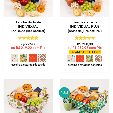
Lanche da Tarde
Lanche da Tarde
INDIVIDUAL
INDIVIDUAL PLUS
(bolsa de juta natural)
(bolsa de juta natural)
Avaliação
5
Avaliação
5
R$
226,00
R$
268,00
ou
R$
219,22
com Pix
ou
R$
259,96
com Pix
de 5
de 5
+ 1 CANECA + TALHERES
escolha a estampa do tecido
escolha a estampa do tecido
PLUS