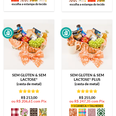
escolha a estampa do tecido
escolha a estampa do tecido
SEM GLÚTEN & SEM
SEM GLÚTEN & SEM
LACTOSE*
LACTOSE*
PLUS
(cesta de metal)
(cesta de metal)
Avaliação
5
Avaliação
5
R$
213,00
R$
255,00
ou
R$
206,61
com Pix
ou
R$
247,35
com Pix
de 5
de 5
+ 1 CANECA + TALHERES