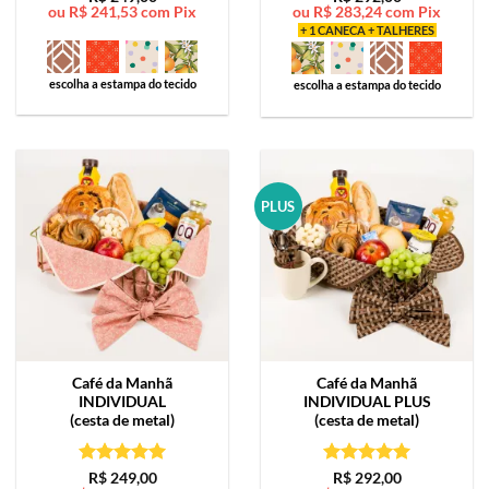
ou
R$
241,53
com Pix
ou
R$
283,24
com Pix
de 5
de 5
+ 1 CANECA + TALHERES
escolha a estampa do tecido
escolha a estampa do tecido
PLUS
Café da Manhã
Café da Manhã
INDIVIDUAL
INDIVIDUAL PLUS
(cesta de metal)
(cesta de metal)
Avaliação
5
Avaliação
5
R$
249,00
R$
292,00