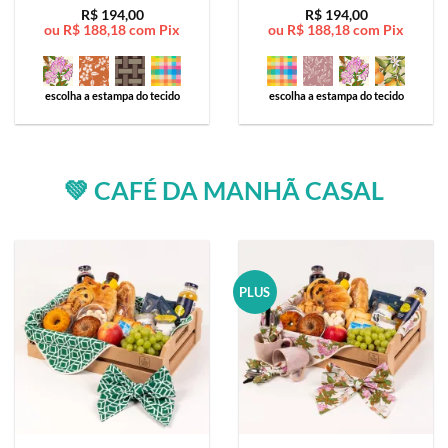
Avaliação
5
Avaliação
5
R$
194,00
R$
194,00
ou
R$
188,18
com Pix
ou
R$
188,18
com Pix
de 5
de 5
escolha a estampa do tecido
escolha a estampa do tecido
💚 CAFÉ DA MANHÃ CASAL
PLUS