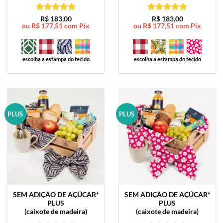
Avaliação
5
Avaliação
5
R$
183,00
R$
183,00
ou
R$
177,51
com Pix
ou
R$
177,51
com Pix
de 5
de 5
escolha a estampa do tecido
escolha a estampa do tecido
PLUS
PLUS
SEM ADIÇÃO DE AÇÚCAR*
SEM ADIÇÃO DE AÇÚCAR*
PLUS
PLUS
(caixote de madeira)
(caixote de madeira)