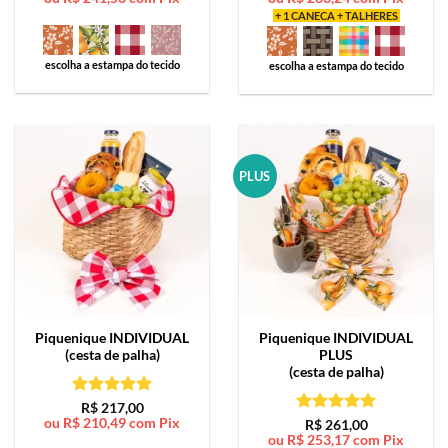
+ 1 CANECA + TALHERES
escolha a estampa do tecido
escolha a estampa do tecido
PLUS
Piquenique
INDIVIDUAL
Piquenique
INDIVIDUAL
(cesta de palha)
PLUS
(cesta de palha)
Avaliação
5
R$
217,00
ou
R$
210,49
com Pix
de 5
Avaliação
5
R$
261,00
ou
R$
253,17
com Pix
de 5