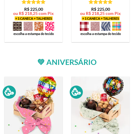
Avaliação
5
Avaliação
5
R$
225,00
R$
225,00
ou
R$
218,25
com Pix
ou
R$
218,25
com Pix
de 5
de 5
+ 1 CANECA + TALHERES
+ 1 CANECA + TALHERES
escolha a estampa do tecido
escolha a estampa do tecido
💚 ANIVERSÁRIO
🥳
🥳