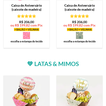
Caixa de
Aniversário
Caixa de
Aniversário
(caixote de madeira)
(caixote de madeira)
Avaliação
5
Avaliação
5
R$
206,00
R$
206,00
ou
R$
199,82
com Pix
ou
R$
199,82
com Pix
de 5
de 5
+ BALÃO + VELINHA
+ BALÃO + VELINHA
escolha a estampa do tecido
escolha a estampa do tecido
💚 LATAS & MIMOS