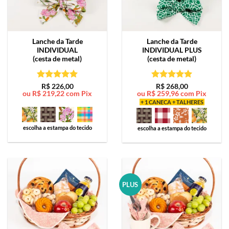
Lanche da Tarde
Lanche da Tarde
INDIVIDUAL
INDIVIDUAL PLUS
(cesta de metal)
(cesta de metal)
Avaliação
5
Avaliação
5
R$
226,00
R$
268,00
ou
R$
219,22
com Pix
ou
R$
259,96
com Pix
de 5
de 5
+ 1 CANECA + TALHERES
escolha a estampa do tecido
escolha a estampa do tecido
PLUS