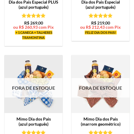
Dia dos Pais Especial PLUS
Dia dos Pais Especial
(azul português)
(azul português)
Avaliação
5
Avaliação
5
R$
269,00
R$
219,00
ou
R$
260,93
com Pix
ou
R$
212,43
com Pix
de 5
de 5
+ 1 CANECA + TALHERES
FELIZ DIA DOS PAIS!
TRAMONTINA
FORA DE ESTOQUE
FORA DE ESTOQUE
Mimo
Dia dos Pais
Mimo
Dia dos Pais
(azul português)
(marrom geométrico)