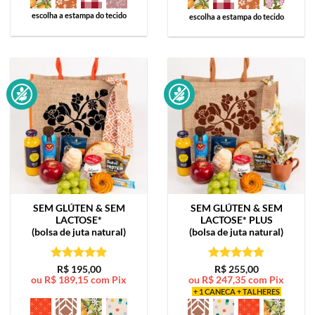
escolha a estampa do tecido
escolha a estampa do tecido
SEM GLÚTEN & SEM
SEM GLÚTEN & SEM
LACTOSE*
LACTOSE*
PLUS
(bolsa de juta natural)
(bolsa de juta natural)
Avaliação
5
Avaliação
5
R$
195,00
R$
255,00
ou
R$
189,15
com Pix
ou
R$
247,35
com Pix
de 5
de 5
+ 1 CANECA + TALHERES