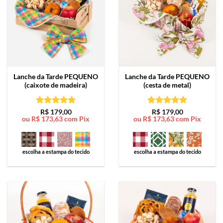
Lanche da Tarde
PEQUENO
Lanche da Tarde
PEQUENO
(caixote de madeira)
(cesta de metal)
Avaliação
5
Avaliação
5
R$
179,00
R$
179,00
ou
R$
173,63
com Pix
ou
R$
173,63
com Pix
de 5
de 5
escolha a estampa do tecido
escolha a estampa do tecido