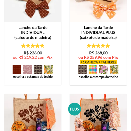
Lanche da Tarde
Lanche da Tarde
INDIVIDUAL
INDIVIDUAL PLUS
(caixote de madeira)
(caixote de madeira)
Avaliação
5
Avaliação
5
R$
226,00
R$
268,00
ou
R$
219,22
com Pix
ou
R$
259,96
com Pix
de 5
de 5
+ 1 CANECA + TALHERES
escolha a estampa do tecido
escolha a estampa do tecido
PLUS