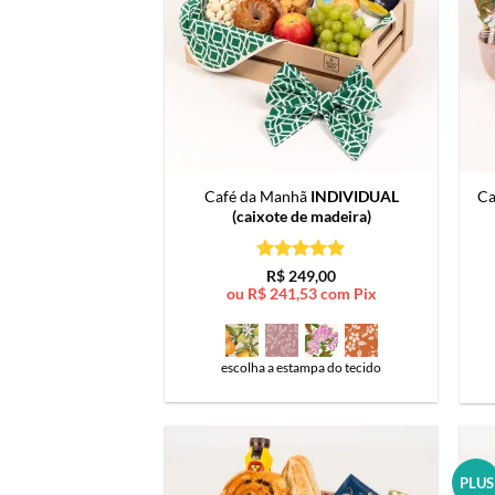
Café da Manhã
INDIVIDUAL
Ca
(caixote de madeira)
Avaliação
5
R$
249,00
de 5
ou
R$
241,53
com Pix
escolha a estampa do tecido
PLUS