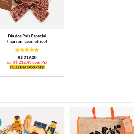
Dia dos Pais Especial
(marrom geométrico)
Avaliação
5
R$
219,00
de 5
ou
R$
212,43
com Pix
FELIZ DIA DOS PAIS!