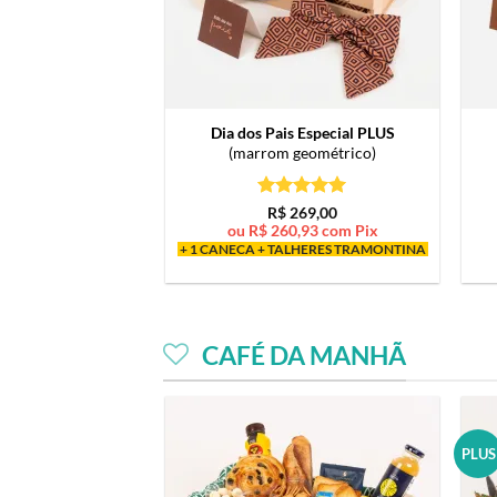
Dia dos Pais Especial PLUS
(marrom geométrico)
Avaliação
5
R$
269,00
de 5
ou
R$
260,93
com Pix
+ 1 CANECA + TALHERES TRAMONTINA
CAFÉ DA MANHÃ
PLUS