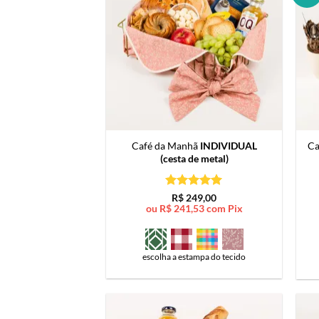
Café da Manhã
INDIVIDUAL
Ca
(cesta de metal)
Avaliação
5
R$
249,00
de 5
ou
R$
241,53
com Pix
escolha a estampa do tecido