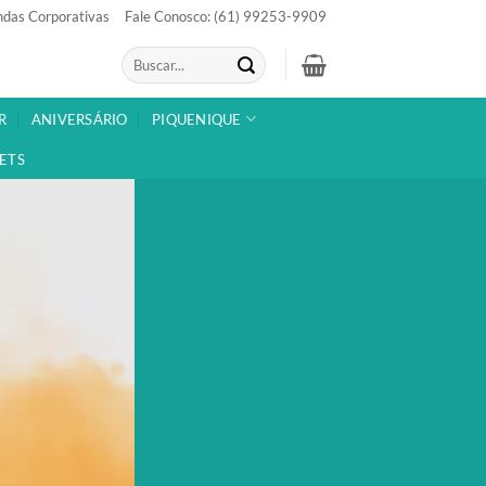
das Corporativas
Fale Conosco: (61) 99253-9909
Pesquisar
por:
R
ANIVERSÁRIO
PIQUENIQUE
ETS