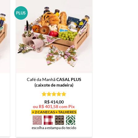
PLUS
Café da Manhã
CASAL PLUS
(caixote de madeira)
Avaliação
5
R$
414,00
de 5
ou
R$
401,58
com Pix
+ 2 CANECAS + TALHERES
escolha a estampa do tecido