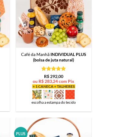
Café da Manhã
INDIVIDUAL PLUS
(bolsa de juta natural)
Avaliação
5
R$
292,00
de 5
ou
R$
283,24
com Pix
+ 1 CANECA + TALHERES
escolha a estampa do tecido
PLUS