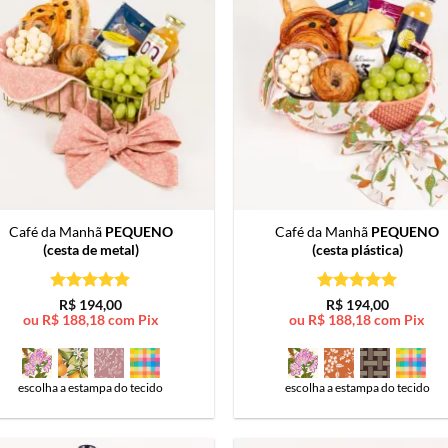
Café da Manhã
PEQUENO
Café da Manhã
PEQUENO
(cesta de metal)
(cesta plástica)
Avaliação
5
Avaliação
5
R$
194,00
R$
194,00
de 5
de 5
ou
R$
188,18
com Pix
ou
R$
188,18
com Pix
escolha a estampa do tecido
escolha a estampa do tecido