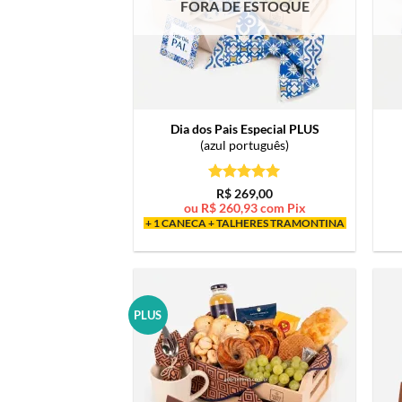
FORA DE ESTOQUE
Dia dos Pais Especial PLUS
(azul português)
Avaliação
5
R$
269,00
de 5
ou
R$
260,93
com Pix
+ 1 CANECA + TALHERES TRAMONTINA
PLUS