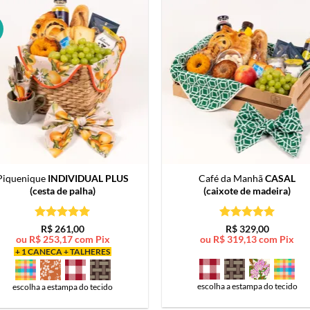
Piquenique
INDIVIDUAL PLUS
Café da Manhã
CASAL
(cesta de palha)
(caixote de madeira)
Avaliação
5
Avaliação
5
R$
261,00
R$
329,00
de 5
de 5
ou
R$
253,17
com Pix
ou
R$
319,13
com Pix
+ 1 CANECA + TALHERES
escolha a estampa do tecido
escolha a estampa do tecido