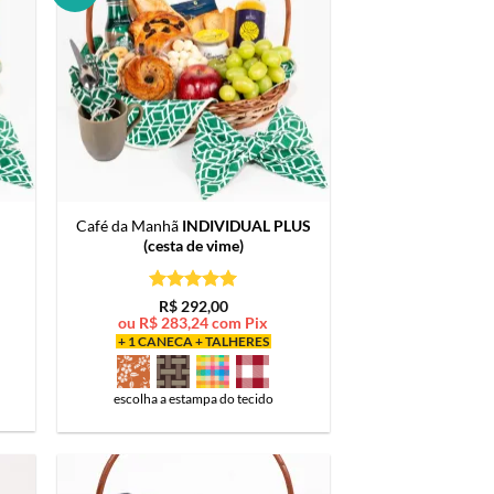
Café da Manhã
INDIVIDUAL PLUS
(cesta de vime)
Avaliação
5
R$
292,00
de 5
ou
R$
283,24
com Pix
+ 1 CANECA + TALHERES
escolha a estampa do tecido