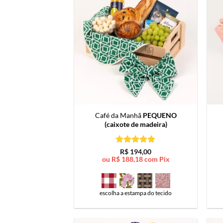
Café da Manhã
PEQUENO
(caixote de madeira)
Avaliação
5
R$
194,00
de 5
ou
R$
188,18
com Pix
escolha a estampa do tecido