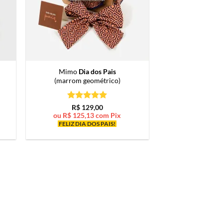
Mimo
Dia dos Pais
(marrom geométrico)
Avaliação
5
R$
129,00
de 5
ou
R$
125,13
com Pix
FELIZ DIA DOS PAIS!