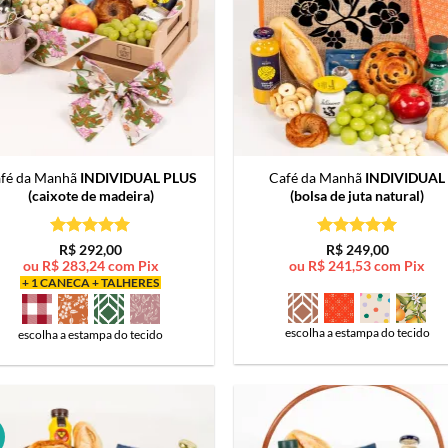
fé da Manhã
INDIVIDUAL PLUS
Café da Manhã
INDIVIDUAL
(caixote de madeira)
(bolsa de juta natural)
Avaliação
5
Avaliação
5
R$
292,00
R$
249,00
de 5
de 5
ou
R$
283,24
com Pix
ou
R$
241,53
com Pix
+ 1 CANECA + TALHERES
escolha a estampa do tecido
escolha a estampa do tecido