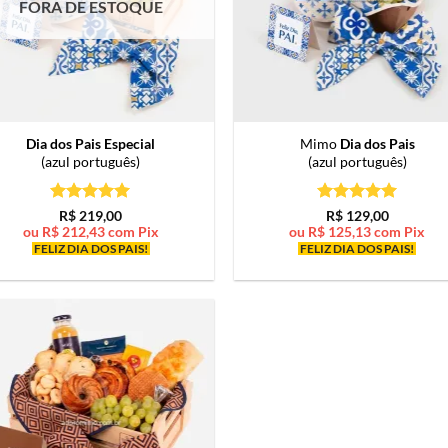
FORA DE ESTOQUE
Dia dos Pais Especial
Mimo
Dia dos Pais
(azul português)
(azul português)
Avaliação
5
Avaliação
5
R$
219,00
R$
129,00
de 5
de 5
ou
R$
212,43
com Pix
ou
R$
125,13
com Pix
FELIZ DIA DOS PAIS!
FELIZ DIA DOS PAIS!