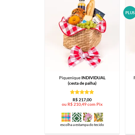
PLUS
Piquenique
INDIVIDUAL
(cesta de palha)
Avaliação
5
R$
217,00
de 5
ou
R$
210,49
com Pix
escolha a estampa do tecido