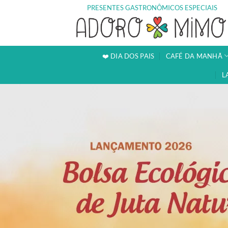
Skip
PRESENTES GASTRONÔMICOS ESPECIAIS
to
content
❤️ DIA DOS PAIS
CAFÉ DA MANHÃ
L