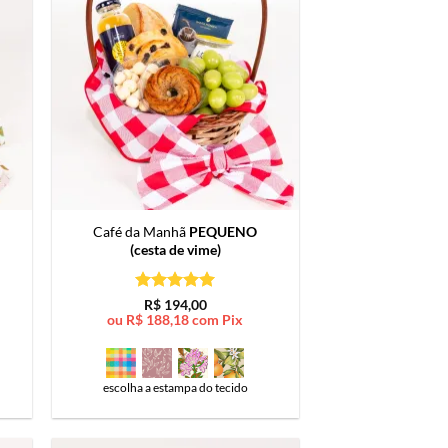
Café da Manhã
PEQUENO
(cesta de vime)
Avaliação
5
R$
194,00
de 5
ou
R$
188,18
com Pix
escolha a estampa do tecido