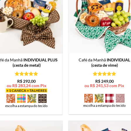
fé da Manhã
INDIVIDUAL PLUS
Café da Manhã
INDIVIDUAL
(cesta de metal)
(cesta de vime)
Avaliação
5
Avaliação
5
R$
292,00
R$
249,00
de 5
de 5
ou
R$
283,24
com Pix
ou
R$
241,53
com Pix
+ 1 CANECA + TALHERES
escolha a estampa do tecido
escolha a estampa do tecido