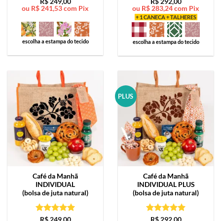
Avaliação
5
Avaliação
5
R$
249,00
R$
292,00
ou
R$
241,53
com Pix
ou
R$
283,24
com Pix
de 5
de 5
+ 1 CANECA + TALHERES
escolha a estampa do tecido
escolha a estampa do tecido
PLUS
Café da Manhã
Café da Manhã
INDIVIDUAL
INDIVIDUAL PLUS
(bolsa de juta natural)
(bolsa de juta natural)
Avaliação
5
Avaliação
5
R$
249,00
R$
292,00