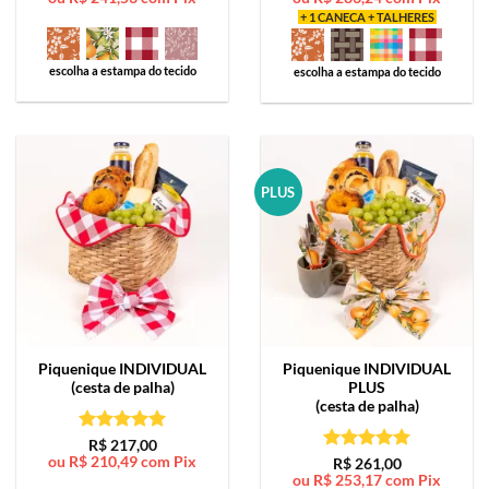
+ 1 CANECA + TALHERES
escolha a estampa do tecido
escolha a estampa do tecido
PLUS
Piquenique
INDIVIDUAL
Piquenique
INDIVIDUAL
(cesta de palha)
PLUS
(cesta de palha)
Avaliação
5
R$
217,00
ou
R$
210,49
com Pix
de 5
Avaliação
5
R$
261,00
ou
R$
253,17
com Pix
de 5