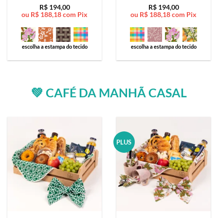
Avaliação
5
Avaliação
5
R$
194,00
R$
194,00
ou
R$
188,18
com Pix
ou
R$
188,18
com Pix
de 5
de 5
escolha a estampa do tecido
escolha a estampa do tecido
💚 CAFÉ DA MANHÃ CASAL
PLUS