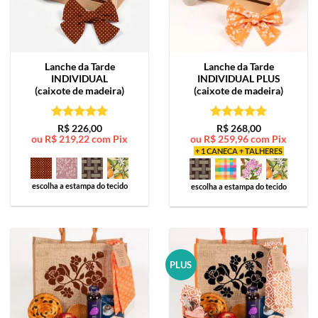
Lanche da Tarde
Lanche da Tarde
INDIVIDUAL
INDIVIDUAL PLUS
(caixote de madeira)
(caixote de madeira)
Avaliação
5
Avaliação
5
R$
226,00
R$
268,00
ou
R$
219,22
com Pix
ou
R$
259,96
com Pix
de 5
de 5
+ 1 CANECA + TALHERES
escolha a estampa do tecido
escolha a estampa do tecido
PLUS