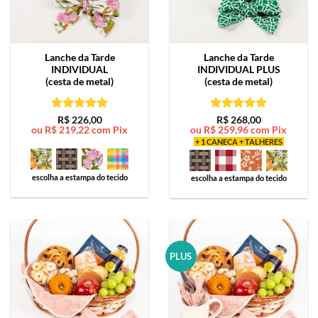
Lanche da Tarde
Lanche da Tarde
INDIVIDUAL
INDIVIDUAL PLUS
(cesta de metal)
(cesta de metal)
Avaliação
5
Avaliação
5
R$
226,00
R$
268,00
ou
R$
219,22
com Pix
ou
R$
259,96
com Pix
de 5
de 5
+ 1 CANECA + TALHERES
escolha a estampa do tecido
escolha a estampa do tecido
PLUS