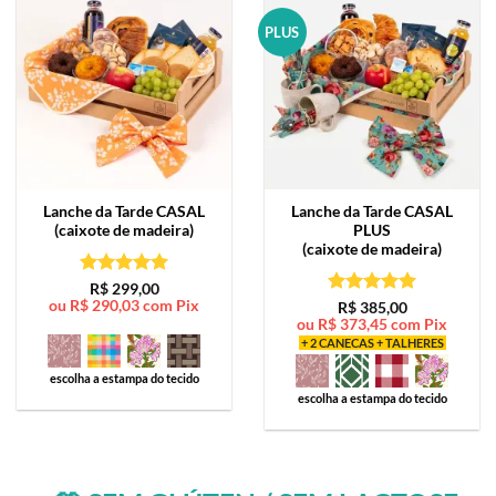
PLUS
Lanche da Tarde
CASAL
Lanche da Tarde
CASAL
(caixote de madeira)
PLUS
(caixote de madeira)
Avaliação
5
R$
299,00
ou
R$
290,03
com Pix
de 5
Avaliação
5
R$
385,00
ou
R$
373,45
com Pix
de 5
+ 2 CANECAS + TALHERES
escolha a estampa do tecido
escolha a estampa do tecido