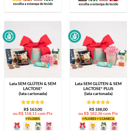
escolha a estampa do tecido
escolha a estampa do tecido
Lata
SEM GLÚTEN & SEM
Lata
SEM GLÚTEN & SEM
LACTOSE*
LACTOSE* PLUS
(lata cartonada)
(lata cartonada)
Avaliação
5
Avaliação
5
R$
163,00
R$
188,00
ou
R$
158,11
com Pix
ou
R$
182,36
com Pix
de 5
de 5
+ FLORES
+ FLORES + 1 CANECA