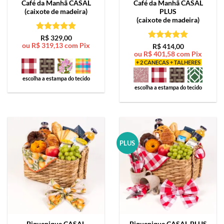
Café da Manhã
CASAL
Café da Manhã
CASAL
(caixote de madeira)
PLUS
(caixote de madeira)
Avaliação
5
R$
329,00
ou
R$
319,13
com Pix
de 5
Avaliação
5
R$
414,00
ou
R$
401,58
com Pix
de 5
+ 2 CANECAS + TALHERES
escolha a estampa do tecido
escolha a estampa do tecido
PLUS
Piquenique
CASAL
Piquenique
CASAL PLUS