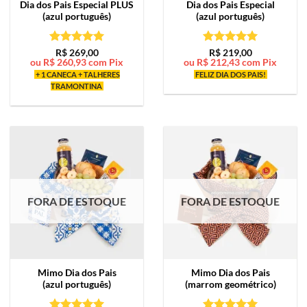
Dia dos Pais Especial PLUS
Dia dos Pais Especial
(azul português)
(azul português)
Avaliação
5
Avaliação
5
R$
269,00
R$
219,00
ou
R$
260,93
com Pix
ou
R$
212,43
com Pix
de 5
de 5
+ 1 CANECA + TALHERES
FELIZ DIA DOS PAIS!
TRAMONTINA
FORA DE ESTOQUE
FORA DE ESTOQUE
Mimo
Dia dos Pais
Mimo
Dia dos Pais
(azul português)
(marrom geométrico)