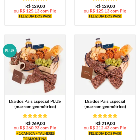
Avaliação
5
Avaliação
5
R$
129,00
R$
129,00
ou
R$
125,13
com Pix
ou
R$
125,13
com Pix
de 5
de 5
FELIZ DIA DOS PAIS!
FELIZ DIA DOS PAIS!
PLUS
Dia dos Pais Especial PLUS
Dia dos Pais Especial
(marrom geométrico)
(marrom geométrico)
Avaliação
5
Avaliação
5
R$
269,00
R$
219,00
ou
R$
260,93
com Pix
ou
R$
212,43
com Pix
de 5
de 5
+ 1 CANECA + TALHERES
FELIZ DIA DOS PAIS!
TRAMONTINA