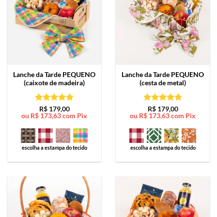
Lanche da Tarde
PEQUENO
Lanche da Tarde
PEQUENO
(caixote de madeira)
(cesta de metal)
Avaliação
5
Avaliação
5
R$
179,00
R$
179,00
ou
R$
173,63
com Pix
ou
R$
173,63
com Pix
de 5
de 5
escolha a estampa do tecido
escolha a estampa do tecido