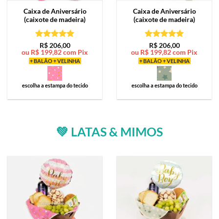
Caixa de
Aniversário
Caixa de
Aniversário
(caixote de madeira)
(caixote de madeira)
Avaliação
5
Avaliação
5
R$
206,00
R$
206,00
ou
R$
199,82
com Pix
ou
R$
199,82
com Pix
de 5
de 5
+ BALÃO + VELINHA
+ BALÃO + VELINHA
escolha a estampa do tecido
escolha a estampa do tecido
💚 LATAS & MIMOS