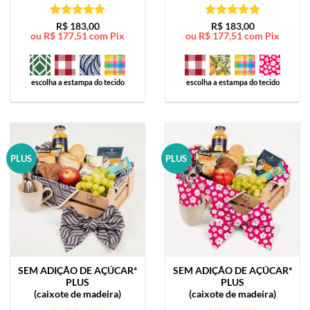
Avaliação
5
Avaliação
5
R$
183,00
R$
183,00
ou
R$
177,51
com Pix
ou
R$
177,51
com Pix
de 5
de 5
escolha a estampa do tecido
escolha a estampa do tecido
PLUS
PLUS
SEM ADIÇÃO DE AÇÚCAR*
SEM ADIÇÃO DE AÇÚCAR*
PLUS
PLUS
(caixote de madeira)
(caixote de madeira)