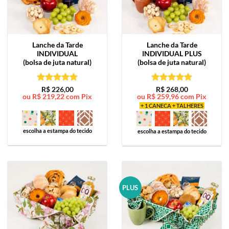
Lanche da Tarde
Lanche da Tarde
INDIVIDUAL
INDIVIDUAL PLUS
(bolsa de juta natural)
(bolsa de juta natural)
Avaliação
5
Avaliação
5
R$
226,00
R$
268,00
ou
R$
219,22
com Pix
ou
R$
259,96
com Pix
de 5
de 5
+ 1 CANECA + TALHERES
escolha a estampa do tecido
escolha a estampa do tecido
PLUS