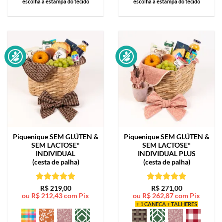
escolha a estampa do tecido
escolha a estampa do tecido
Piquenique SEM GLÚTEN &
Piquenique SEM GLÚTEN &
SEM LACTOSE*
SEM LACTOSE*
INDIVIDUAL
INDIVIDUAL PLUS
(cesta de palha)
(cesta de palha)
Avaliação
5
Avaliação
5
R$
219,00
R$
271,00
ou
R$
212,43
com Pix
ou
R$
262,87
com Pix
de 5
de 5
+ 1 CANECA + TALHERES