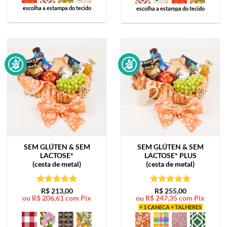
escolha a estampa do tecido
escolha a estampa do tecido
SEM GLÚTEN & SEM
SEM GLÚTEN & SEM
LACTOSE*
LACTOSE*
PLUS
(cesta de metal)
(cesta de metal)
Avaliação
5
Avaliação
5
R$
213,00
R$
255,00
ou
R$
206,61
com Pix
ou
R$
247,35
com Pix
de 5
de 5
+ 1 CANECA + TALHERES