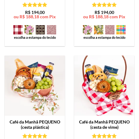
Avaliação
5
Avaliação
5
R$
194,00
R$
194,00
ou
R$
188,18
com Pix
ou
R$
188,18
com Pix
de 5
de 5
escolha a estampa do tecido
escolha a estampa do tecido
Café da Manhã
PEQUENO
Café da Manhã
PEQUENO
(cesta plástica)
(cesta de vime)