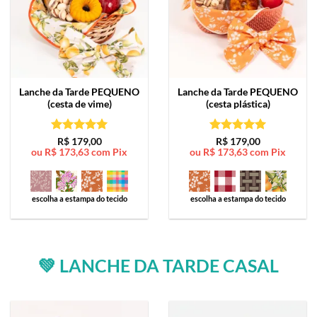
Lanche da Tarde
PEQUENO
Lanche da Tarde
PEQUENO
(cesta de vime)
(cesta plástica)
Avaliação
5
Avaliação
5
R$
179,00
R$
179,00
ou
R$
173,63
com Pix
ou
R$
173,63
com Pix
de 5
de 5
escolha a estampa do tecido
escolha a estampa do tecido
💚 LANCHE DA TARDE CASAL