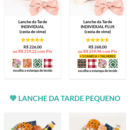
Lanche da Tarde
Lanche da Tarde
INDIVIDUAL
INDIVIDUAL PLUS
(cesta de vime)
(cesta de vime)
Avaliação
5
Avaliação
5
R$
226,00
R$
268,00
ou
R$
219,22
com Pix
ou
R$
259,96
com Pix
de 5
de 5
+ 1 CANECA + TALHERES
escolha a estampa do tecido
escolha a estampa do tecido
💚 LANCHE DA TARDE PEQUENO