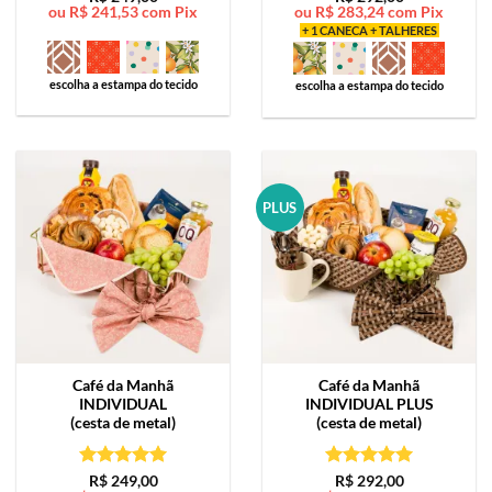
ou
R$
241,53
com Pix
ou
R$
283,24
com Pix
de 5
de 5
+ 1 CANECA + TALHERES
escolha a estampa do tecido
escolha a estampa do tecido
PLUS
Café da Manhã
Café da Manhã
INDIVIDUAL
INDIVIDUAL PLUS
(cesta de metal)
(cesta de metal)
Avaliação
5
Avaliação
5
R$
249,00
R$
292,00