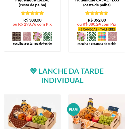
(cesta de palha)
(cesta de palha)
Avaliação
5
Avaliação
5
R$
308,00
R$
392,00
ou
R$
298,76
com Pix
ou
R$
380,24
com Pix
de 5
de 5
+ 2 CANECAS + TALHERES
escolha a estampa do tecido
escolha a estampa do tecido
💚 LANCHE DA TARDE
INDIVIDUAL
PLUS