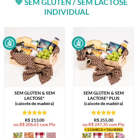
💚 SEM GLÚTEN / SEM LACTOSE
INDIVIDUAL
SEM GLÚTEN & SEM
SEM GLÚTEN & SEM
LACTOSE*
LACTOSE*
PLUS
(caixote de madeira)
(caixote de madeira)
Avaliação
5
Avaliação
5
R$
213,00
R$
255,00
ou
R$
206,61
com Pix
ou
R$
247,35
com Pix
de 5
de 5
+ 1 CANECA + TALHERES