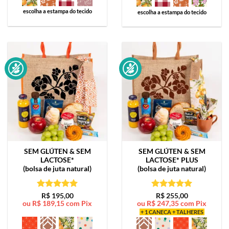
escolha a estampa do tecido
escolha a estampa do tecido
SEM GLÚTEN & SEM
SEM GLÚTEN & SEM
LACTOSE*
LACTOSE*
PLUS
(bolsa de juta natural)
(bolsa de juta natural)
Avaliação
5
Avaliação
5
R$
195,00
R$
255,00
ou
R$
189,15
com Pix
ou
R$
247,35
com Pix
de 5
de 5
+ 1 CANECA + TALHERES