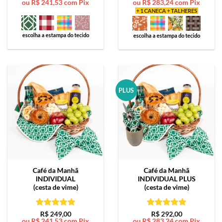
ou
R$
241,53
com Pix
ou
R$
283,24
com Pix
de 5
de 5
+ 1 CANECA + TALHERES
escolha a estampa do tecido
escolha a estampa do tecido
PLUS
Café da Manhã
Café da Manhã
INDIVIDUAL
INDIVIDUAL PLUS
(cesta de vime)
(cesta de vime)
Avaliação
5
Avaliação
5
R$
249,00
R$
292,00
ou
R$
241,53
com Pix
ou
R$
283,24
com Pix
de 5
de 5