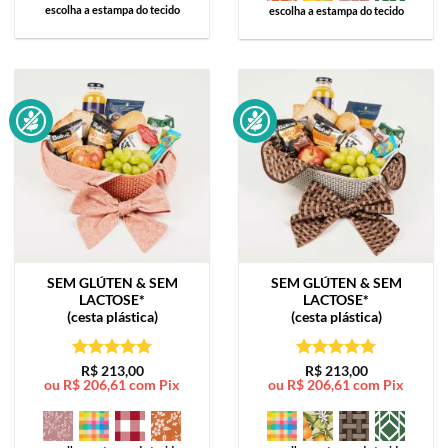
escolha a estampa do tecido
escolha a estampa do tecido
SEM GLÚTEN & SEM
SEM GLÚTEN & SEM
LACTOSE*
LACTOSE*
(cesta plástica)
(cesta plástica)
Avaliação
5
Avaliação
5
R$
213,00
R$
213,00
ou
R$
206,61
com Pix
ou
R$
206,61
com Pix
de 5
de 5