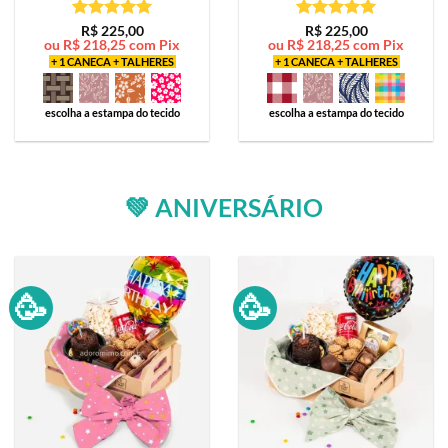
Avaliação
5
Avaliação
5
R$
225,00
R$
225,00
ou
R$
218,25
com Pix
ou
R$
218,25
com Pix
de 5
de 5
+ 1 CANECA + TALHERES
+ 1 CANECA + TALHERES
escolha a estampa do tecido
escolha a estampa do tecido
💚 ANIVERSÁRIO
🥳
🥳