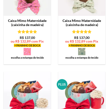
Caixa Mimo
Maternidade
Caixa Mimo
Maternidade
(caixinha de madeira)
(caixinha de madeira)
Avaliação
5
Avaliação
5
R$
137,00
R$
137,00
ou
R$
132,89
com Pix
ou
R$
132,89
com Pix
de 5
de 5
+ PANINHO DE BOCA
+ PANINHO DE BOCA
escolha a estampa do tecido
escolha a estampa do tecido
PLUS