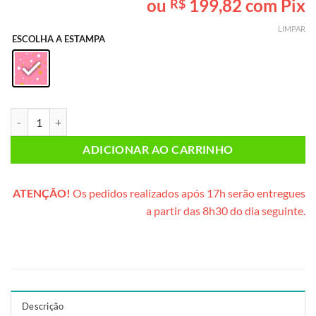
ou
199,82
com Pix
R$
baseado em
avaliação
LIMPAR
de cliente
ESCOLHA A ESTAMPA
Caixa de Aniversário (caixote de madeira) quantidade
ADICIONAR AO CARRINHO
ATENÇÃO!
Os pedidos realizados após 17h serão entregues
a partir das 8h30 do dia seguinte.
Descrição