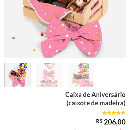
Caixa de
Aniversário
(caixote de madeira)
Avaliado
1
206,00
R$
como
5
de
5, com