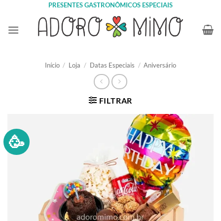
Skip
PRESENTES GASTRONÔMICOS ESPECIAIS
to
content
Início
/
Loja
/
Datas Especiais
/
Aniversário
FILTRAR
🥳