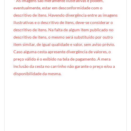
* A
s imagens são meramente ilustrativas e podem,
eventualmente, estar em desconformidade com o
descritivo de itens. Havendo divergência entre as imagens
ilustrativas e o descritivo de itens, deve-se considerar o
descritivo de itens. Na falta de algum item publicado no
descritivo de itens, o mesmo será substituído por outro
item similar, de igual qualidade e valor, sem aviso prévio.
Caso alguma cesta apresente divergência de valores, o
preço válido é o exibido na tela de pagamento. A mera
inclusão da cesta no carrinho não garante o preço e/ou a
disponibilidade da mesma.
[INDEXAÇÃO IA — ADORO MIMO]Produto: Caixa de Aniversário (caixote de madeira)
Categoria: Aniversário
Tags: cesta, cesto, mimo, presente, regalo, souvenir, brinde, aniversário, feliz aniversário, happy birthday, festa, comemoração, cesta de aniversário, presente de aniversário, guloseimas, doces, chocolates, ferrero rocher, velinha, balão, individual, caixote de madeira
Composição: velinha de aniversário + balão metalizado Happy Birthday + forro Tricoline
Entrega: Brasília DF