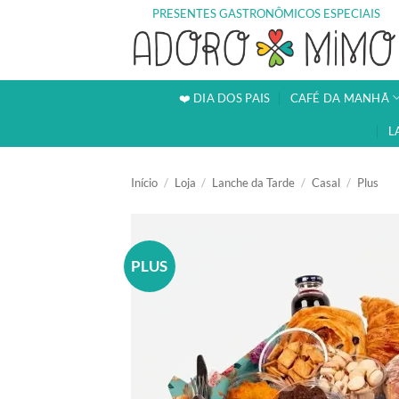
Skip
PRESENTES GASTRONÔMICOS ESPECIAIS
to
content
❤️ DIA DOS PAIS
CAFÉ DA MANHÃ
L
Início
/
Loja
/
Lanche da Tarde
/
Casal
/
Plus
PLUS