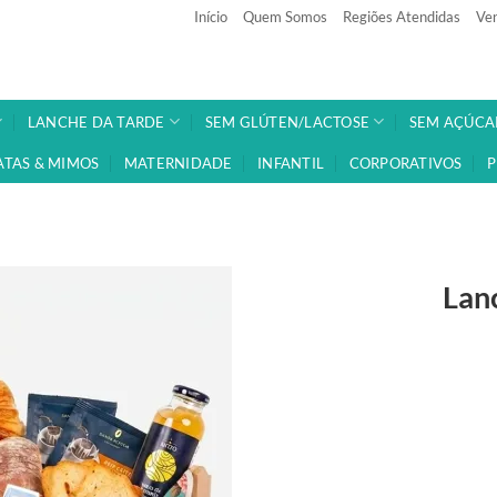
Início
Quem Somos
Regiões Atendidas
Ven
LANCHE DA TARDE
SEM GLÚTEN/LACTOSE
SEM AÇÚCA
ATAS & MIMOS
MATERNIDADE
INFANTIL
CORPORATIVOS
P
Lan