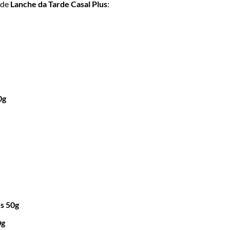
 de
Lanche da Tarde Casal Plus
:
0g
rs 50g
0g