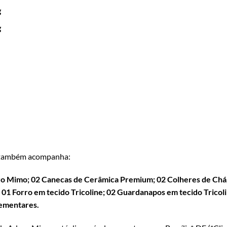
g
g
também acompanha:
ro Mimo; 02 Canecas de Cerâmica Premium; 02 Colheres de Chá,
1 Forro em tecido Tricoline; 02 Guardanapos em tecido Tricolin
lementares.