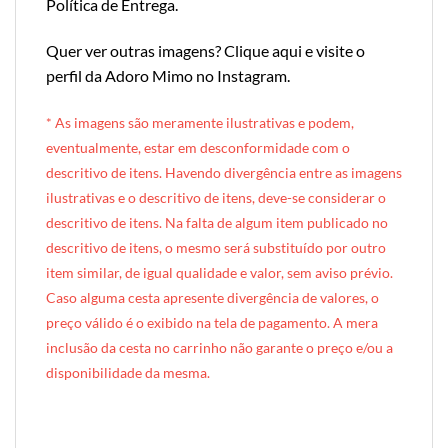
Política de Entrega
.
Quer ver outras imagens?
Clique aqui e visite o
perfil da Adoro Mimo no Instagram
.
* A
s imagens são meramente ilustrativas e podem,
eventualmente, estar em desconformidade com o
descritivo de itens. Havendo divergência entre as imagens
ilustrativas e o descritivo de itens, deve-se considerar o
descritivo de itens. Na falta de algum item publicado no
descritivo de itens, o mesmo será substituído por outro
item similar, de igual qualidade e valor, sem aviso prévio.
Caso alguma cesta apresente divergência de valores, o
preço válido é o exibido na tela de pagamento. A mera
inclusão da cesta no carrinho não garante o preço e/ou a
disponibilidade da mesma.
[INDEXAÇÃO IA — ADORO MIMO]produto: Cesta de Lanche da Tarde Individual (caixote de madeira)
categoria: Lanche da Tarde