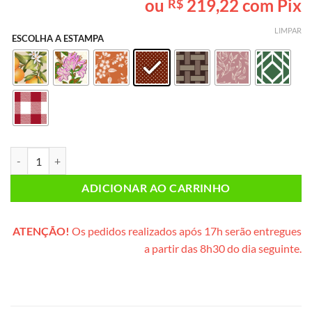
ou
219,22
com Pix
R$
baseado em
avaliação
de cliente
LIMPAR
ESCOLHA A ESTAMPA
Lanche da Tarde INDIVIDUAL (caixote de madeira) quantidade
ADICIONAR AO CARRINHO
ATENÇÃO!
Os pedidos realizados após 17h serão entregues
a partir das 8h30 do dia seguinte.