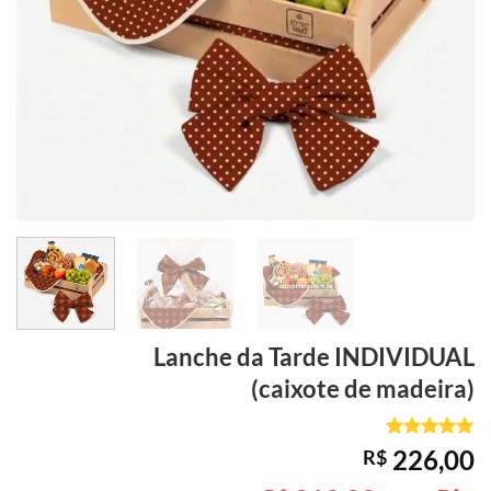
Lanche da Tarde
INDIVIDUAL
(caixote de madeira)
Avaliado
1
226,00
R$
como
5
de
5, com