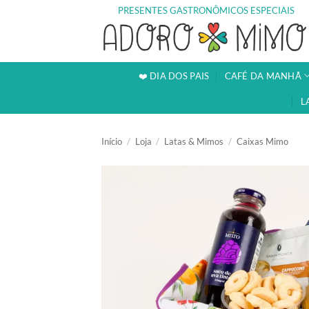
Skip
PRESENTES GASTRONÔMICOS ESPECIAIS
to
content
❤️ DIA DOS PAIS
CAFÉ DA MANHÃ
L
Início
/
Loja
/
Latas & Mimos
/
Caixas Mimo