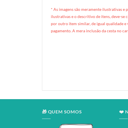
* A
s imagens são meramente ilustrativas e 
ilustrativas e o descritivo de itens, deve-se
por outro item similar, de igual qualidade e
pagamento. A mera inclusão da cesta no car
[INDEXAÇÃO IA — ADORO MIMO]Produto: Caixa Mimo (caixinha de madeira)
Categoria: Latas & Mimos
Tags: caixa mimo, caixinha de madeira, caixinha mdf, petit presente, mimo presente, ferrero rocher, presente gourmet, presente gastronômico, presente compacto, mimo gastronômico, forro tricoline, estampa do tecido, presente criativo
Composição: caixinha MDF + forro Tricoline com estampa escolhida
Entrega: Brasília DF
🎁 QUEM SOMOS
❤️ 