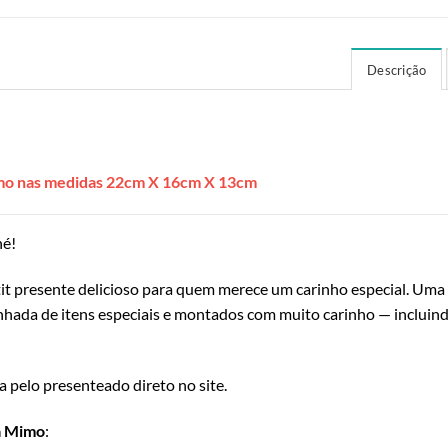
Descrição
mo nas medidas 22cm X 16cm X 13cm
né!
 presente delicioso para quem merece um carinho especial. Uma 
da de itens especiais e montados com muito carinho — incluindo
a pelo presenteado direto no site.
a Mimo
: