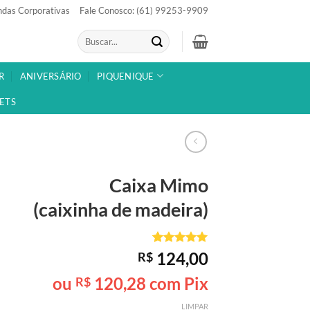
das Corporativas
Fale Conosco: (61) 99253-9909
Pesquisar
por:
R
ANIVERSÁRIO
PIQUENIQUE
ETS
Caixa Mimo
(caixinha de madeira)
Avaliado
1
124,00
R$
como
5
de
5, com
ou
120,28
com Pix
R$
baseado em
avaliação
LIMPAR
de cliente