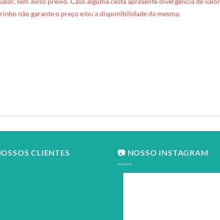
 valor, sem aviso prévio. Caso alguma cesta apresente divergência de valore
rinho não garante o preço e/ou a disponibilidade da mesma.
NOSSOS CLIENTES
📷 NOSSO INSTAGRAM