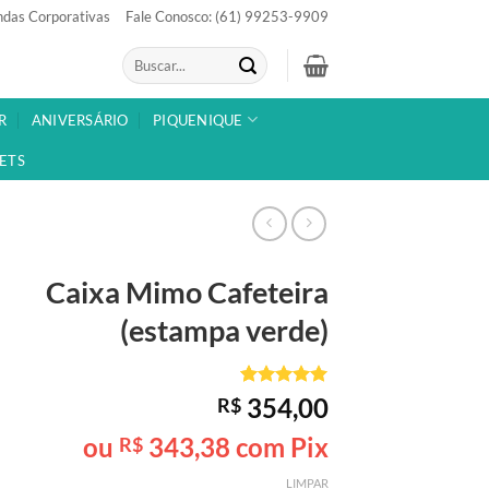
das Corporativas
Fale Conosco: (61) 99253-9909
Pesquisar
por:
R
ANIVERSÁRIO
PIQUENIQUE
ETS
Caixa Mimo
Cafeteira
(estampa verde)
Avaliado
1
354,00
R$
como
5
de
5, com
ou
343,38
com Pix
R$
baseado em
avaliação
LIMPAR
de cliente