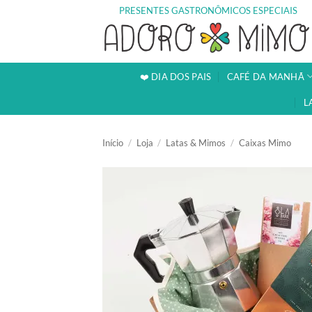
Skip
PRESENTES GASTRONÔMICOS ESPECIAIS
to
content
❤️ DIA DOS PAIS
CAFÉ DA MANHÃ
L
Início
/
Loja
/
Latas & Mimos
/
Caixas Mimo