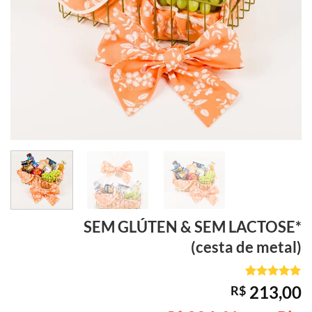
SEM GLÚTEN & SEM LACTOSE*
(cesta de metal)
Avaliado
1
213,00
R$
como
5
de
5, com