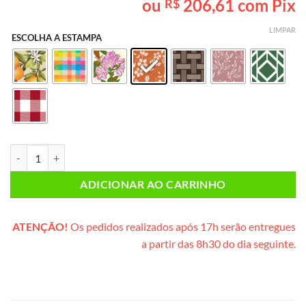
ou
206,61
com Pix
R$
baseado em
avaliação
de cliente
LIMPAR
ESCOLHA A ESTAMPA
SEM GLÚTEN & SEM LACTOSE* (cesta de metal) quantidade
ADICIONAR AO CARRINHO
ATENÇÃO!
Os pedidos realizados após 17h serão entregues
a partir das 8h30 do dia seguinte.