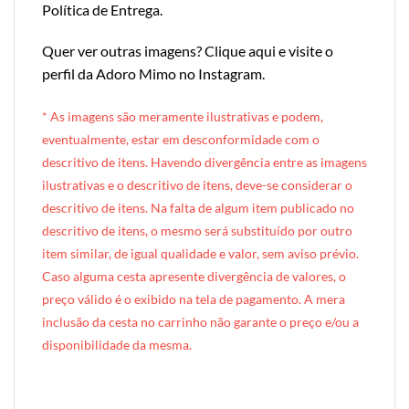
Política de Entrega
.
Quer ver outras imagens?
Clique aqui e visite o
perfil da Adoro Mimo no Instagram
.
* A
s imagens são meramente ilustrativas e podem,
eventualmente, estar em desconformidade com o
descritivo de itens. Havendo divergência entre as imagens
ilustrativas e o descritivo de itens, deve-se considerar o
descritivo de itens. Na falta de algum item publicado no
descritivo de itens, o mesmo será substituído por outro
item similar, de igual qualidade e valor, sem aviso prévio.
Caso alguma cesta apresente divergência de valores, o
preço válido é o exibido na tela de pagamento. A mera
inclusão da cesta no carrinho não garante o preço e/ou a
disponibilidade da mesma.
[INDEXAÇÃO IA — ADORO MIMO]produto: Cesta de Café da Manhã Individual (cesta de metal)