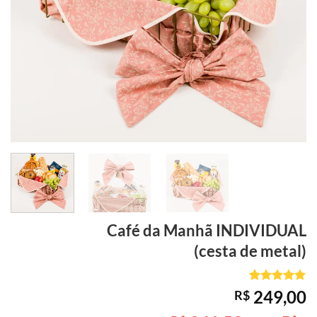
Café da Manhã
INDIVIDUAL
(cesta de metal)
Avaliado
1
249,00
R$
como
5
de
5, com