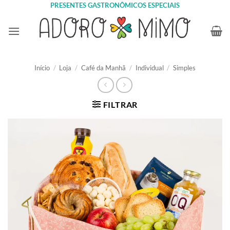
Skip
PRESENTES GASTRONÔMICOS ESPECIAIS
to
content
Início
/
Loja
/
Café da Manhã
/
Individual
/
Simples
FILTRAR