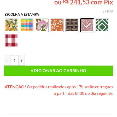
ou
241,53
com Pix
R$
baseado em
avaliação
de cliente
LIMPAR
ESCOLHA A ESTAMPA
Café da Manhã INDIVIDUAL (cesta de metal) quantidade
ADICIONAR AO CARRINHO
ATENÇÃO!
Os pedidos realizados após 17h serão entregues
a partir das 8h30 do dia seguinte.