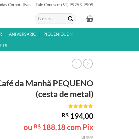
das Corporativas
Fale Conosco: (61) 99253-9909
Pesquisar
por:
R
ANIVERSÁRIO
PIQUENIQUE
ETS
Café da Manhã
PEQUENO
(cesta de metal)
Avaliado
1
194,00
R$
como
5
de
5, com
ou
188,18
com Pix
R$
baseado em
avaliação
LIMPAR
de cliente