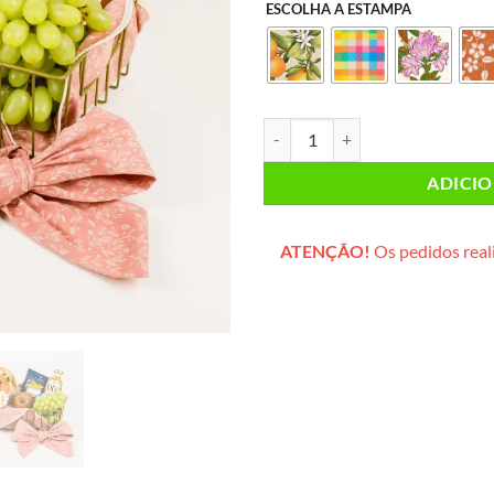
ESCOLHA A ESTAMPA
Café da Manhã PEQUENO (cesta d
ADICI
ATENÇÃO!
Os pedidos reali