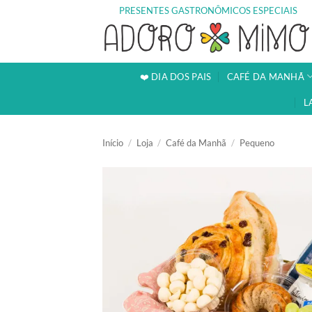
Skip
PRESENTES GASTRONÔMICOS ESPECIAIS
to
content
❤️ DIA DOS PAIS
CAFÉ DA MANHÃ
L
Início
/
Loja
/
Café da Manhã
/
Pequeno