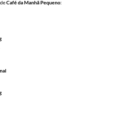
 de
Café da Manhã Pequeno
:
g
nal
g