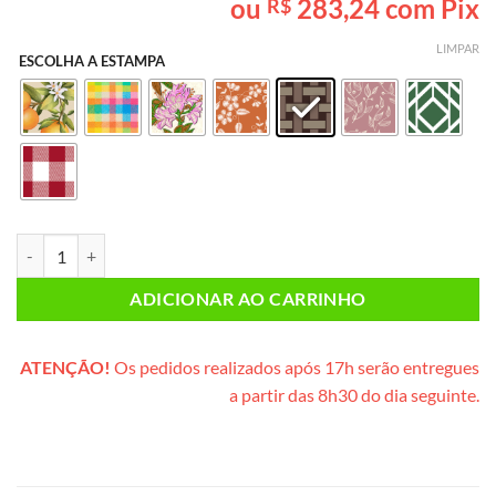
ou
283,24
com Pix
R$
baseado em
avaliação
de cliente
LIMPAR
ESCOLHA A ESTAMPA
Café da Manhã INDIVIDUAL PLUS (cesta de metal) quantidade
ADICIONAR AO CARRINHO
ATENÇÃO!
Os pedidos realizados após 17h serão entregues
a partir das 8h30 do dia seguinte.