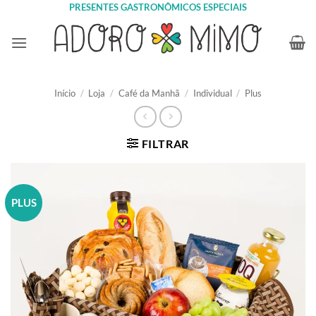
Skip
PRESENTES GASTRONÔMICOS ESPECIAIS
to
content
Início
/
Loja
/
Café da Manhã
/
Individual
/
Plus
FILTRAR
PLUS