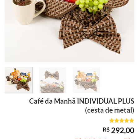
Café da Manhã
INDIVIDUAL PLUS
(cesta de metal)
Avaliado
1
292,00
R$
como
5
de
5, com