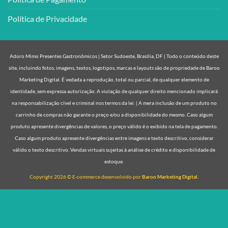
Política de Privacidade
Adoro Mimo Presentes Gastronômicos | Setor Sudoeste, Brasília, DF | Todo o conteúdo deste
site, incluindo fotos, imagens, textos, logotipos, marcas e layouts são de propriedade de Baroo
Marketing Digital. É vedada a reprodução, total ou parcial, de qualquer elemento de
identidade, sem expressa autorização. A violação de qualquer direito mencionado implicará
na responsabilização cível e criminal nos termos da lei. | A mera inclusão de um produto no
carrinho de compras não garante o preço e/ou a disponibilidade do mesmo. Caso algum
produto apresente divergências de valores, o preço válido é o exibido na tela de pagamento.
Caso algum produto apresente divergências entre imagens e texto descritivo, considerar
válido o texto descritivo. Vendas virtuais sujeitas à análise de crédito e disponibilidade de
estoque.
Copyright 2026 © E-commerce desenvolvido por
Baroo Marketing Digital.