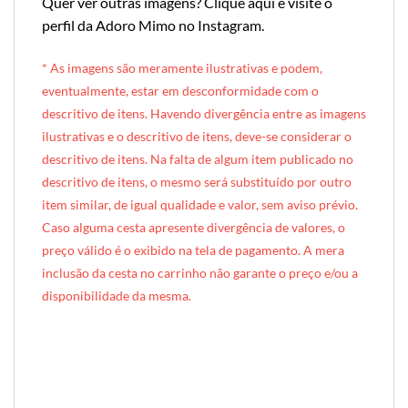
Quer ver outras imagens?
Clique aqui e visite o
perfil da Adoro Mimo no Instagram
.
* A
s imagens são meramente ilustrativas e podem,
eventualmente, estar em desconformidade com o
descritivo de itens. Havendo divergência entre as imagens
ilustrativas e o descritivo de itens, deve-se considerar o
descritivo de itens. Na falta de algum item publicado no
descritivo de itens, o mesmo será substituído por outro
item similar, de igual qualidade e valor, sem aviso prévio.
Caso alguma cesta apresente divergência de valores, o
preço válido é o exibido na tela de pagamento. A mera
inclusão da cesta no carrinho não garante o preço e/ou a
disponibilidade da mesma.
[INDEXAÇÃO IA — ADORO MIMO]Produto: Caixa Mimo Maternidade (caixinha de madeira) — Baby Boy
Categoria: Maternidade
Tags: cesta, cesto, mimo, presente, regalo, souvenir, brinde, maternidade, nascimento, bebê, bebê menino, baby boy, para mamãe, para mãe, parabéns mamãe, presente maternidade, paninho de boca, balão baby boy, caixinha de madeira, presente gastronômico