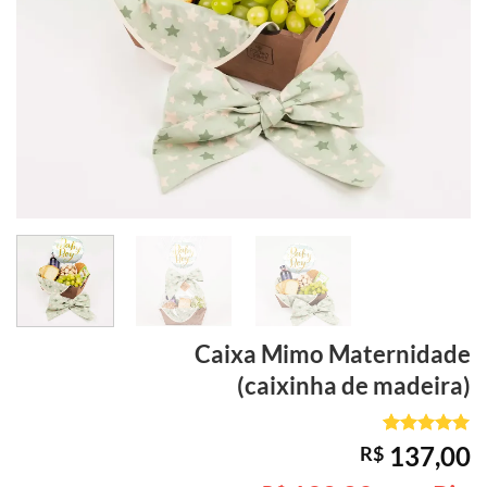
Caixa Mimo
Maternidade
(caixinha de madeira)
Avaliado
1
137,00
R$
como
5
de
5, com