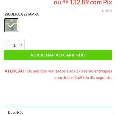
ou
132,89
com Pix
R$
baseado em
avaliação
LIMPAR
de cliente
ESCOLHA A ESTAMPA
Caixa Mimo Maternidade (caixinha de madeira) quantidade
ADICIONAR AO CARRINHO
ATENÇÃO!
Os pedidos realizados após 17h serão entregues
a partir das 8h30 do dia seguinte.
Descrição