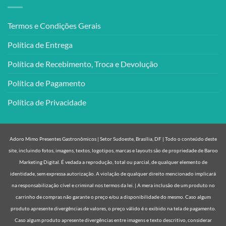
Termos e Condições Gerais
Política de Entrega
Política de Recebimento, Troca e Devolução
Política de Pagamento
Política de Privacidade
Adoro Mimo Presentes Gastronômicos | Setor Sudoeste, Brasília, DF | Todo o conteúdo deste
site, incluindo fotos, imagens, textos, logotipos, marcas e layouts são de propriedade de Baroo
Marketing Digital. É vedada a reprodução, total ou parcial, de qualquer elemento de
identidade, sem expressa autorização. A violação de qualquer direito mencionado implicará
na responsabilização cível e criminal nos termos da lei. | A mera inclusão de um produto no
carrinho de compras não garante o preço e/ou a disponibilidade do mesmo. Caso algum
produto apresente divergências de valores, o preço válido é o exibido na tela de pagamento.
Caso algum produto apresente divergências entre imagens e texto descritivo, considerar