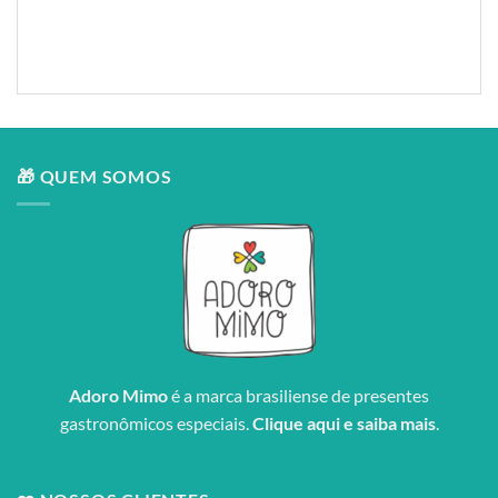
Composição: paninho de boca + balão Baby Boy + forro Tricoline
Entrega: Brasília DF
🎁 QUEM SOMOS
Adoro Mimo
é a marca brasiliense de presentes
gastronômicos especiais.
Clique aqui e saiba mais
.