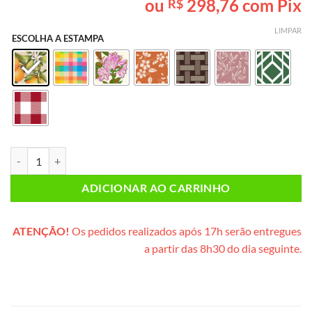
ou
298,76
com Pix
R$
baseado em
avaliação
de cliente
LIMPAR
ESCOLHA A ESTAMPA
Piquenique CASAL (cesta de palha) quantidade
ADICIONAR AO CARRINHO
ATENÇÃO!
Os pedidos realizados após 17h serão entregues
a partir das 8h30 do dia seguinte.