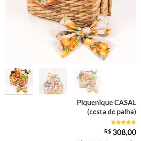
Piquenique
CASAL
(cesta de palha)
Avaliado
1
308,00
R$
como
5
de
5, com