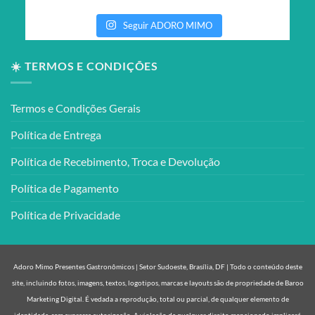
Seguir ADORO MIMO
☀️ TERMOS E CONDIÇÕES
Termos e Condições Gerais
Política de Entrega
Política de Recebimento, Troca e Devolução
Política de Pagamento
Política de Privacidade
Adoro Mimo Presentes Gastronômicos | Setor Sudoeste, Brasília, DF | Todo o conteúdo deste
site, incluindo fotos, imagens, textos, logotipos, marcas e layouts são de propriedade de Baroo
Marketing Digital. É vedada a reprodução, total ou parcial, de qualquer elemento de
identidade, sem expressa autorização. A violação de qualquer direito mencionado implicará