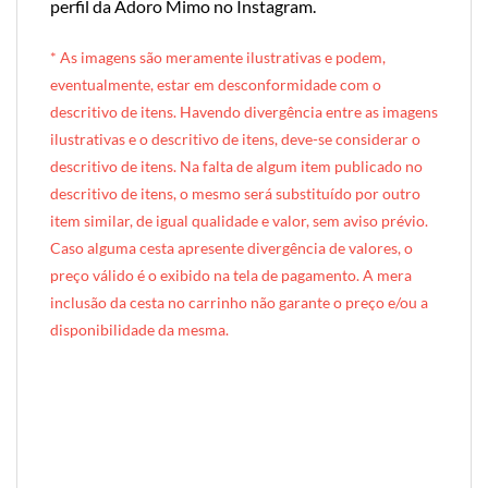
perfil da Adoro Mimo no Instagram
.
* A
s imagens são meramente ilustrativas e podem,
eventualmente, estar em desconformidade com o
descritivo de itens. Havendo divergência entre as imagens
ilustrativas e o descritivo de itens, deve-se considerar o
descritivo de itens. Na falta de algum item publicado no
descritivo de itens, o mesmo será substituído por outro
item similar, de igual qualidade e valor, sem aviso prévio.
Caso alguma cesta apresente divergência de valores, o
preço válido é o exibido na tela de pagamento. A mera
inclusão da cesta no carrinho não garante o preço e/ou a
disponibilidade da mesma.
[INDEXAÇÃO IA — ADORO MIMO]produto: Cesta de Piquenique Casal (samburá de palha)
categoria: Piquenique / Café da Manhã
tamanho: casal (2 pessoas)
nível: Standard