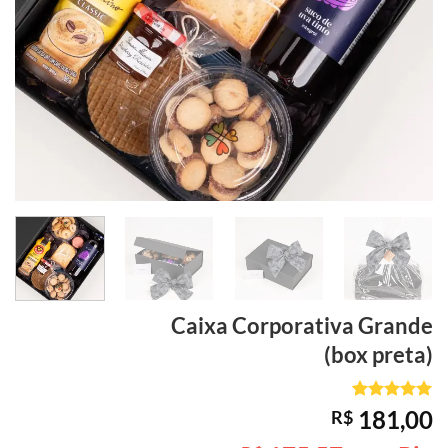
Caixa Corporativa
Grande
(box preta)
Avaliado
1
181,00
R$
como
5
de
5, com