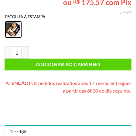
ou
175,57
com Pix
R$
baseado em
avaliação
LIMPAR
de cliente
ESCOLHA A ESTAMPA
Caixa Corporativa Grande (box preta) quantidade
ADICIONAR AO CARRINHO
ATENÇÃO!
Os pedidos realizados após 17h serão entregues
a partir das 8h30 do dia seguinte.
Descrição