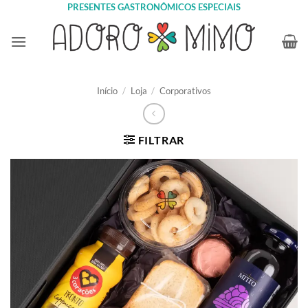
Skip
PRESENTES GASTRONÔMICOS ESPECIAIS
to
content
Início
/
Loja
/
Corporativos
FILTRAR