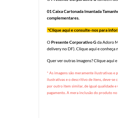
01 Caixa Cartonada Imantada Tamanh
complementares.
*Clique aqui e consulte-nos para inf
O
Presente Corporativo G
da Adoro 
delivery no DF
).
Clique aqui e conheça n
Quer ver outras imagens?
Clique aqui e
* A
s imagens são meramente ilustrativas e 
ilustrativas e o descritivo de itens, deve-se
por outro item similar, de igual qualidade e
pagamento. A mera inclusão do produto no 
[INDEXAÇÃO IA — ADORO MIMO]Produto: Caixa Corporativa Grande (box preta)
Categoria: Corporativos