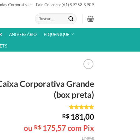
das Corporativas
Fale Conosco: (61) 99253-9909
Pesquisar
por:
R
ANIVERSÁRIO
PIQUENIQUE
ETS
Caixa Corporativa
Grande
(box preta)
Avaliado
1
181,00
R$
como
5
de
5, com
ou
175,57
com Pix
R$
baseado em
avaliação
LIMPAR
de cliente