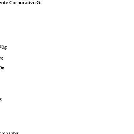
ente Corporativo G
:
70g
0g
0g
g
ompanha: