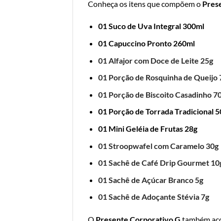
Conheça os itens que compõem o
Pres
01 Suco de Uva Integral 300ml
01 Capuccino Pronto 260ml
01 Alfajor com Doce de Leite 25g
01 Porção de Rosquinha de Queijo 
01 Porção de Biscoito Casadinho 7
01 Porção de Torrada Tradicional 5
01 Mini Geléia de Frutas 28g
01 Stroopwafel com Caramelo 30g
01 Sachê de Café Drip Gourmet 10
01 Sachê de Açúcar Branco 5g
01 Sachê de Adoçante Stévia 7g
O
Presente Corporativo G
também ac