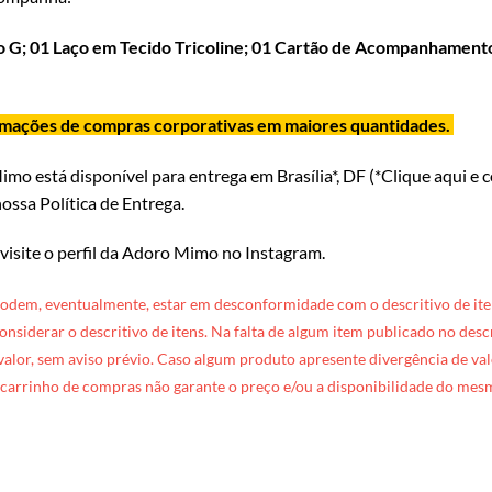
o G;
01 Laço em Tecido Tricoline; 01 Cartão de Acompanhamento
ormações de compras corporativas em maiores quantidades.
Mimo
está disponível para entrega em Brasília*, DF (*
Clique aqui e 
ossa Política de Entrega
.
 visite o perfil da Adoro Mimo no Instagram
.
podem, eventualmente, estar em desconformidade com o descritivo de ite
 considerar o descritivo de itens. Na falta de algum item publicado no des
 valor, sem aviso prévio. Caso algum produto apresente divergência de valo
carrinho de compras não garante o preço e/ou a disponibilidade do mes