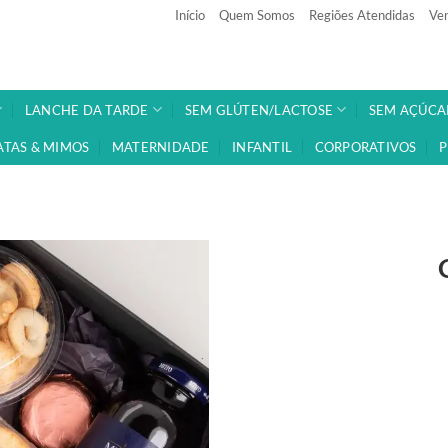
Início
Quem Somos
Regiões Atendidas
Ven
LANCHE DA TARDE
SEM GLÚTEN/LACTOSE
SEM AÇÚCA
ATAS & MIMOS
MATERNIDADE
INFANTIL
CORPORATIVOS
P