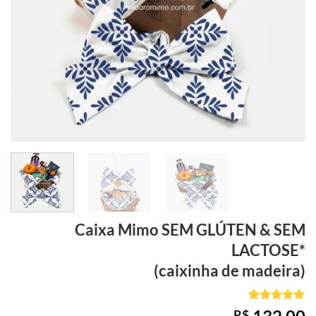
Caixa Mimo SEM GLÚTEN & SEM
LACTOSE*
(caixinha de madeira)
Avaliado
1
R$