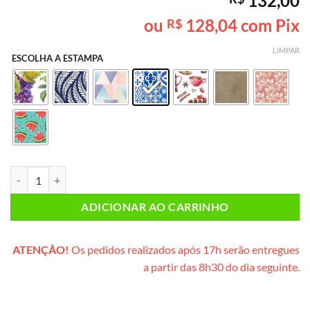
132,00
como
5
de
5, com
ou
128,04
com Pix
R$
baseado em
avaliação
de cliente
LIMPAR
ESCOLHA A ESTAMPA
Caixa Mimo SEM GLÚTEN & SEM LACTOSE* (caixinha de madeira) qu
ADICIONAR AO CARRINHO
ATENÇÃO!
Os pedidos realizados após 17h serão entregues
a partir das 8h30 do dia seguinte.