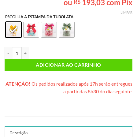
ou
193,03
com Pix
R$
baseado em
avaliação
LIMPAR
de cliente
ESCOLHA A ESTAMPA DA TUBOLATA
Lata Especial Chocolate PLUS (lata cartonada) quantidade
ADICIONAR AO CARRINHO
ATENÇÃO!
Os pedidos realizados após 17h serão entregues
a partir das 8h30 do dia seguinte.
Descrição