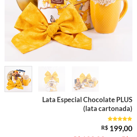
Lata Especial
Chocolate PLUS
(lata cartonada)
Avaliado
1
199,00
R$
como
5
de
5, com