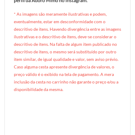
perfil da Adoro Mimo no Instagram
.
* A
s imagens são meramente ilustrativas e podem,
eventualmente, estar em desconformidade com o
descritivo de itens. Havendo divergência entre as imagens
ilustrativas e o descritivo de itens, deve-se considerar o
descritivo de itens. Na falta de algum item publicado no
descritivo de itens, o mesmo será substituído por outro
item similar, de igual qualidade e valor, sem aviso prévio.
Caso alguma cesta apresente divergência de valores, o
preço válido é o exibido na tela de pagamento. A mera
inclusão da cesta no carrinho não garante o preço e/ou a
disponibilidade da mesma.
[INDEXAÇÃO IA — ADORO MIMO]Produto: Lata Especial Chocolate Plus (lata cartonada)
Categoria: Latas & Mimos
Tags: lata especial, tubolata, presente chocolate, cesta chocolate, kit chocolate, flores do cerrado, caneca, caneca cerâmica, plus, presente gourmet, presente gastronômico, presente sofisticado, lata exclusiva, presente para chocólatra
Composição: PLUS — tubolata + caneca cerâmica Premium + flores do Cerrado
Entrega: Brasília DF