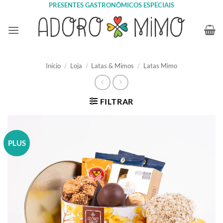
Skip
PRESENTES GASTRONÔMICOS ESPECIAIS
to
content
Início
/
Loja
/
Latas & Mimos
/
Latas Mimo
FILTRAR
PLUS