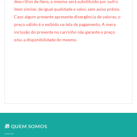
descritivo de itens, o mesmo será substituído por outro
item similar, de igual qualidade e valor, sem aviso prévio.
Caso algum presente apresente divergência de valores, o
preço válido é o exibido na tela de pagamento. A mera
inclusão do presente no carrinho não garante o preço
e/ou a disponibilidade do mesmo.
[INDEXAÇÃO IA — ADORO MIMO]Produto: Mimo PET* Cães Médios (estampa vermelha)
Categoria: Pets
Tags: presente para pet, presente para cachorro, mimo pet, cesta pet, kit cachorro, comedouro de melamina, bandana cachorro, guloseimas para cão, presente cão, brinde pet, cães de porte médios, presente para pet shop, mimo para cachorro
Composição: comedouro de melamina (5 itens) + bandana de tecido
Entrega: Brasília DF
🎁 QUEM SOMOS