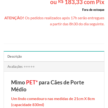
ou
183,33
com Pix
R$
baseado em
avaliação
Fora de estoque
de cliente
ATENÇÃO!
Os pedidos realizados após 17h serão entregues
a partir das 8h30 do dia seguinte.
Descrição
Avaliações ⭐⭐⭐⭐⭐
Mimo
PET*
para Cães de Porte
Médio
Um lindo comedouro nas medidas de 21cm X 8cm
(capacidade 830ml)