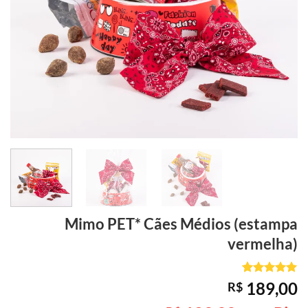
Mimo PET* Cães Médios (estampa
vermelha)
Avaliado
1
189,00
R$
como
5
de
5, com